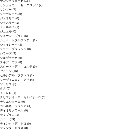
サンジョヴェーゼ
(18)
サンジョヴェーゼ・グロッソ
(2)
サンソー
(7)
ジーガレーベ
(0)
ジェネリコ
(0)
シャスラー
(1)
シャルボノ
(1)
ジュエル
(0)
シュナン・ブラン
(6)
シュペートブルグンダー
(1)
ショイレーベ
(3)
シラー・ブラッシュ
(0)
シラーズ
(3)
シルヴァーナ
(5)
スキアーヴァ
(0)
スクード・ディ・コルテ
(0)
セミヨン
(16)
セルシアル・ブランコ
(1)
ソーヴィニヨン・グリ
(4)
ソラリス
(0)
タナ
(5)
チャレロ
(1)
チリエジオーロ・カナイオーロ
(0)
チリエジョーロ
(0)
カベルネ・フラン
(144)
ディオリノワール
(0)
ティブラン
(1)
シラー
(59)
ティンタ・デ・トロ
(0)
ティンタ・ロリス
(0)