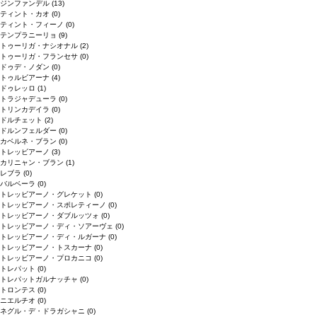
ジンファンデル
(13)
ティント・カオ
(0)
ティント・フィーノ
(0)
テンプラニーリョ
(9)
トゥーリガ・ナシオナル
(2)
トゥーリガ・フランセサ
(0)
ドゥデ・ノダン
(0)
トゥルビアーナ
(4)
ドゥレッロ
(1)
トラジャデューラ
(0)
トリンカデイラ
(0)
ドルチェット
(2)
ドルンフェルダー
(0)
カベルネ・ブラン
(0)
トレッビアーノ
(3)
カリニャン・ブラン
(1)
レブラ
(0)
バルベーラ
(0)
トレッビアーノ・グレケット
(0)
トレッビアーノ・スポレティーノ
(0)
トレッビアーノ・ダブルッツォ
(0)
トレッビアーノ・ディ・ソアーヴェ
(0)
トレッビアーノ・ディ・ルガーナ
(0)
トレッビアーノ・トスカーナ
(0)
トレッビアーノ・プロカニコ
(0)
トレパット
(0)
トレパットガルナッチャ
(0)
トロンテス
(0)
ニエルチオ
(0)
ネグル・デ・ドラガシャニ
(0)