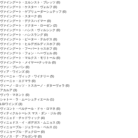
ヴァイングート・エルンスト・ブレッツ
(0)
ヴァイングート・ケスター・ヴォルフ
(0)
ヴァイングート・ゲブリューダーシュテッフ
(0)
ヴァイングート・スターク
(0)
ヴァイングート・デクスハイマー
(0)
ヴァイングート・ドクター・ローゼン
(2)
ヴァイングート・ハンス・ヴィルシンク
(0)
ヴァイングート・ハンスラング
(0)
ヴァイングート・ピーター・テルゲス
(0)
ヴァイングート・ヒルデガルディスホフ
(0)
ヴァイングート・フーバートゥスホフ
(0)
ヴァイングート・フォン・ヘーヴェル
(0)
ヴァイングート・マルクス・モリトール
(0)
ヴァイングート・メイヤー=ナッケル
(0)
ヴァン・ブレバン
(0)
ヴィア・ワインズ
(0)
ヴィーニャ・ヴィック・ワイナリー
(5)
ヴィーニャ・エドマラ
(0)
ヴィーノ・ロッソ・トスカーノ・ダターヴォラ
(0)
アカルア
(3)
ヴィウ・マネント
(0)
シャトー・ラ・ムーシュティエール
(1)
LGIワインズ
(3)
ヴィコント・ベルナール・ドゥ・ロマネ
(0)
ヴィティクルトーレス マス・ダン・ジル
(0)
ヴィニェド・チャドウィック
(4)
ヴィニェドス・イ・ボデガス・ムニョス
(3)
ヴィニョーブル・ジェラール・ペルス
(1)
ヴィニョーブル・デュクロー
(0)
ヴィノス・デ・アルガンサ
(0)