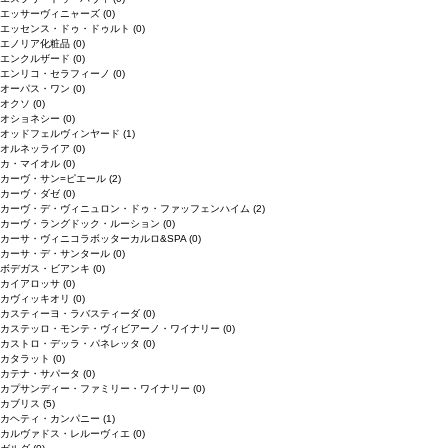
エッサーヴィニャーズ
(0)
エッセンス・ドゥ・ドゥルト
(0)
エノリア化粧品
(0)
エンクルザード
(0)
エンリコ・セラフィーノ
(0)
オーパス・ワン
(0)
オクソ
(0)
オショネシー
(0)
オッドフェルヴィンヤード
(1)
オルネッライア
(0)
カ・マイオル
(0)
カーヴ・サン=ピエール
(2)
カーヴ・ダゼ
(0)
カーヴ・デ・ヴィニュロン・ドゥ・ファッフェンハイム
(2)
カーヴ・ラングドック・ルーション
(0)
カーサ・ヴィニコラボッターカルロ&SPA
(0)
カーサ・デ・サンタール
(0)
ボデガス・ビアンキ
(0)
カイアロッサ
(0)
カヴィッキオリ
(0)
カスティーヨ・ラバスティーダ
(0)
カステッロ・モンテ・ヴィビアーノ・ワイナリー
(0)
カストロ・デッラ・パネレッタ
(0)
カタラット
(0)
カテナ・サパータ
(0)
カプサンディー・ファミリー・ワイナリー
(0)
カブリス
(5)
カヘティ・カンパニー
(1)
カルヴァドス・レルーヴィエ
(0)