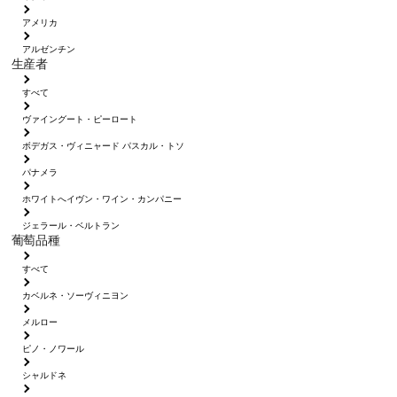
アメリカ
アルゼンチン
生産者
すべて
ヴァイングート・ピーロート
ボデガス・ヴィニャード パスカル・トソ
パナメラ
ホワイトへイヴン・ワイン・カンパニー
ジェラール・ベルトラン
葡萄品種
すべて
カベルネ・ソーヴィニヨン
メルロー
ピノ・ノワール
シャルドネ