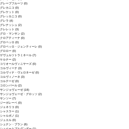
グレープフルーツ
(0)
グレカニコ
(0)
グレケット
(0)
グレッカニコ
(0)
グレラ
(4)
グレナッシュ
(2)
クレレット
(3)
グロ・マンサン
(2)
クロアティーナ
(0)
グロペッロ
(0)
グロペッロ・ジェンティーレ
(0)
グロロー
(0)
ゲヴュルツトラミネール
(7)
ケルナー
(2)
コリオールヴィニヤーズ
(0)
コルヴィーナ
(3)
コルヴィナ・ヴェロネーゼ
(0)
コルヴィノーネ
(3)
コルテーゼ
(0)
コロンバール
(2)
サンジョヴェーゼ
(18)
サンジョヴェーゼ・グロッソ
(2)
サンソー
(7)
ジーガレーベ
(0)
ジェネリコ
(0)
シャスラー
(1)
シャルボノ
(1)
ジュエル
(0)
シュナン・ブラン
(6)
シュペートブルグンダー
(1)