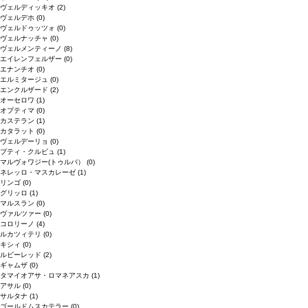
ヴェルディッキオ
(2)
ヴェルデホ
(0)
ヴェルドゥッツォ
(0)
ヴェルナッチャ
(0)
ヴェルメンティーノ
(8)
エイレンフェルザー
(0)
エナンチオ
(0)
エルミタージュ
(0)
エンクルザード
(2)
オーセロワ
(1)
オプティマ
(0)
カステラン
(1)
カタラット
(0)
ヴェルデーリョ
(0)
プティ・クルビュ
(1)
マルヴォワジー(トゥルバ）
(0)
ネレッロ・マスカレーゼ
(1)
リンゴ
(0)
グリッロ
(1)
マルスラン
(0)
ヴァルツァー
(0)
コロリーノ
(4)
ルカツィテリ
(0)
キシィ
(0)
ルビーレッド
(2)
ギャムザ
(0)
タマイオアサ・ロマネアスカ
(1)
アサル
(0)
サルタナ
(1)
ゴールドムスカテラー
(0)