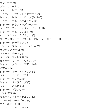
ラフ・デー
(0)
ブルガリアーナ
(1)
シャトー・レオー
(0)
ドメーヌ・ブーロット・オーディ
(1)
レ・トゥーレル・ド・ロングヴィル
(0)
ドメーヌ・デュ・ペール・ギヨ
(0)
シャトー・グラン・マズロール
(0)
シックス・エイト・ナイン・セラーズ
(0)
シャトー・デュ・ミシェル
(0)
ボー・マルシェ・ワイナリー
(0)
ヴィニュロン・デ・ピエール・ドレ（ラ・ペピート）
(0)
シャトー・クーラック
(0)
ヴィニョーブル・エ・コンパニ―
(0)
サングリア ヤーゴ
(0)
ドメーヌ・ラモネ
(0)
ジョセフ・フェルプス
(0)
カイリー・ミノーグ・ワインズ
(4)
シャトー・クロ・ド・ブアール
(0)
アナコタ
(2)
シャトー・オー・ペルドリア
(0)
シャトー・ド・ボワイヨ
(0)
シャトー・ギヨーム
(0)
シャトー・ド・ブラーグ
(0)
シャトー・パルネイ
(0)
シャトー・プランセ
(0)
ヴェルデロ
(0)
ヴュー・シャトー・セルタン
(0)
ウンベルト・チェザーリ
(1)
エゴ・ボデカス
(0)
エスプリ・ドゥ・パヴィ
(0)