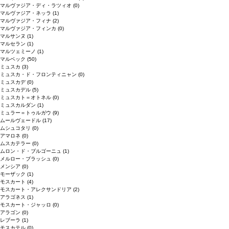
マルヴァジア・ディ・ラツィオ
(0)
マルヴァジア・ネッラ
(1)
マルヴァジア・フィナ
(2)
マルヴァジア・フィンカ
(0)
マルサンヌ
(1)
マルセラン
(1)
マルツェミーノ
(1)
マルベック
(50)
ミュスカ
(3)
ミュスカ・ド・フロンティニャン
(0)
ミュスカデ
(0)
ミュスカデル
(5)
ミュスカト＝オトネル
(0)
ミュスカルダン
(1)
ミュラー＝トゥルガウ
(9)
ムールヴェードル
(17)
ムシュコタリ
(0)
アマロネ
(0)
ムスカテラー
(0)
ムロン・ド・ブルゴーニュ
(1)
メルロー・ブラッシュ
(0)
メンシア
(0)
モーザック
(1)
モスカート
(4)
モスカート・アレクサンドリア
(2)
アラゴネス
(1)
モスカート・ジャッロ
(0)
アラゴン
(0)
レブーラ
(1)
モスカテル
(0)