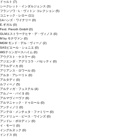
ドゥルト
(7)
シークレット・インダルジェンス
(3)
フランソワ・L・ヴィトン コレクション
(5)
コニャック・レロー
(11)
14ハンズ・ワイナリー
(0)
E.ギガル
(0)
Ferd. Pieroth GmbH
(0)
GLMエストラーテヒヤ・デ・ヴィノス
(0)
M by モナヴァン
(0)
MGM モンド・デル・ヴィーノ
(2)
SASピエール・シェニエ
(0)
WGテゥンガースハイム
(0)
アウグスト・ケスラー
(0)
アジエンダ・アグリコラ・パセッティ
(0)
アラルディカ
(0)
アリアンス・ロワール
(0)
アルタ・アレーリャ
(0)
アルタディ
(0)
ルフィーノ
(5)
アルティガ・フュステル
(4)
アルノー・バイヨ
(0)
アルマヴィーヴァ
(6)
アルマニャック・ドゥロール
(0)
アンティノリ
(0)
アンテロ・メンチェタ・ファミリー
(0)
アンドリュー・ピース・ワインズ
(0)
アンドレ・ボロディン
(0)
イ・モーリ
(0)
イングルヌック
(0)
インドス
(0)