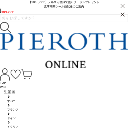
【500円OFF】メルマガ登録で割引クーポンプレゼント
夏季期間クール便配送のご案内
19% OFF
33% OFF
TOP
WINE
生産国
すべて
フランス
ドイツ
イタリア