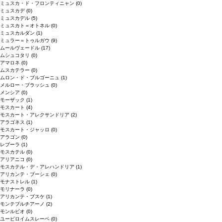
ミュスカ・ド・フロンティニャン
(0)
ミュスカデ
(0)
ミュスカデル
(5)
ミュスカト＝オトネル
(0)
ミュスカルダン
(1)
ミュラー＝トゥルガウ
(9)
ムールヴェードル
(17)
ムシュコタリ
(0)
アマロネ
(0)
ムスカテラー
(0)
ムロン・ド・ブルゴーニュ
(1)
メルロー・ブラッシュ
(0)
メンシア
(0)
モーザック
(1)
モスカート
(4)
モスカート・アレクサンドリア
(2)
アラゴネス
(1)
モスカート・ジャッロ
(0)
アラゴン
(0)
レブーラ
(1)
モスカテル
(0)
アリアニコ
(0)
モスカテル・デ・アレハンドリア
(1)
アリカンテ・ブーシェ
(0)
モナストレル
(1)
モリナーラ
(0)
アリカンテ・ブスケ
(1)
モンテプルチアーノ
(2)
モンルビオ
(0)
ユービロイムスレーベ
(0)