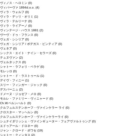
ヴィノス・ヘロミン
(0)
ヴィパーヴァ 1894d.o.o.
(4)
ヴィラ・ウォルフ
(0)
ヴィラ・デッリ・オリミ
(1)
ヴィラ・テルリーナ
(0)
ヴィラ・ライアーノ
(0)
ヴィンテージ・ハウス 1881
(2)
ヴーヴ・ドゥ・フランス
(0)
ヴェガ・シシリア
(0)
ヴェガ・シシリア / ボデガス・ピンティア
(0)
ヴェネア
(0)
シックス・エイト・ナイン・セラーズ
(0)
テュヌヴァン
(2)
ヴェルタックス
(0)
シャトー・ラフォリ・ペラゲ
(0)
モレッロ
(0)
シャトー・ド・ラストゥール
(1)
デイヴ・フィニー
(1)
スリー・フィンガー・ジャック
(0)
デスパーニュ
(2)
ドメーヌ・ジョゼフ・メロ
(0)
モルレ・ファミリー・ヴィニャード
(0)
Ch.W.ベルンハルト
(0)
クルフュルステンホーフ・ヴァインケラー ライ
(0)
クロスター・マッヘルン
(0)
クルフュルステンホーフ・ヴァインケラーライ
(0)
シュナイダリッシェ・ヴァインギューター・フェアヴァルトゥング
(0)
エドゥアール・ドロネー
(0)
ジャン・クロード・ボワセ
(19)
シャトー・クィンタス
(2)