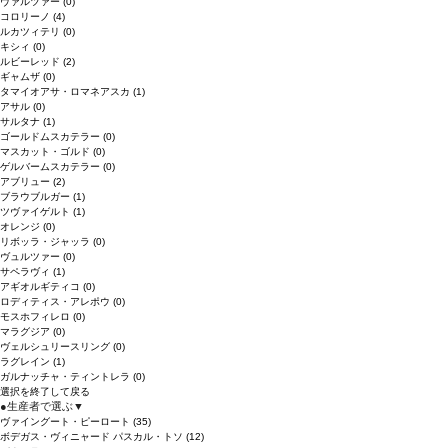
ヴァルツァー
(0)
コロリーノ
(4)
ルカツィテリ
(0)
キシィ
(0)
ルビーレッド
(2)
ギャムザ
(0)
タマイオアサ・ロマネアスカ
(1)
アサル
(0)
サルタナ
(1)
ゴールドムスカテラー
(0)
マスカット・ゴルド
(0)
ゲルバームスカテラー
(0)
アブリュー
(2)
ブラウブルガー
(1)
ツヴァイゲルト
(1)
オレンジ
(0)
リボッラ・ジャッラ
(0)
ヴュルツァー
(0)
サペラヴィ
(1)
アギオルギティコ
(0)
ロディティス・アレポウ
(0)
モスホフィレロ
(0)
マラグジア
(0)
ヴェルシュリースリング
(0)
ラグレイン
(1)
ガルナッチャ・ティントレラ
(0)
選択を終了して戻る
●
生産者で選ぶ
▼
ヴァイングート・ピーロート
(35)
ボデガス・ヴィニャード パスカル・トソ
(12)