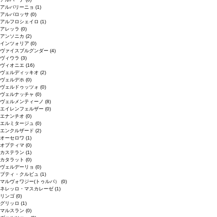
アルバリーニョ
(1)
アルバロッサ
(0)
アルフロシェイロ
(1)
アレッラ
(0)
アンソニカ
(2)
インツォリア
(0)
ヴァイスブルグンダー
(4)
ヴィウラ
(3)
ヴィオニエ
(16)
ヴェルディッキオ
(2)
ヴェルデホ
(0)
ヴェルドゥッツォ
(0)
ヴェルナッチャ
(0)
ヴェルメンティーノ
(8)
エイレンフェルザー
(0)
エナンチオ
(0)
エルミタージュ
(0)
エンクルザード
(2)
オーセロワ
(1)
オプティマ
(0)
カステラン
(1)
カタラット
(0)
ヴェルデーリョ
(0)
プティ・クルビュ
(1)
マルヴォワジー(トゥルバ）
(0)
ネレッロ・マスカレーゼ
(1)
リンゴ
(0)
グリッロ
(1)
マルスラン
(0)