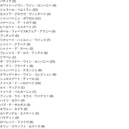
パナメラ
(2)
ホワイトへイヴン・ワイン・カンパニー
(3)
ジェラール・ベルトラン
(32)
セコイア・グロウヴ・ヴィニヤード
(3)
シャンパーニュ・ボワゼル
(11)
メナージュ・ア・トロワ
(9)
ピーロート・エステート
(7)
ボール・フォーラス&フェア・アラニー
(3)
ブッチェラ
(0)
リチャード・ハミルトン・ワインズ
(7)
シャトー・クラーク
(3)
シャトー・デ・ローレ
(2)
フレシャス・デ・ロス・アンデス
(6)
リマペレ
(1)
ザ・プリズナー・ワイン・カンパニー
(15)
カ・ディ・フラーティ
(6)
シャンパーニュ・テタンジェ
(8)
ナヴィゲーター・ワイン・コレクション
(6)
シュロスグート・ディール
(1)
ドメーヌ・ド・バロナーク
(10)
ルイ・マックス
(1)
ドメーヌ・ベルターニャ
(7)
フィンカ・ラス・モラス・ワイナリー
(9)
ハイツ・セラー
(3)
パゴ・デ・サルサス
(3)
オヴェハ・ネグラ
(5)
カーディナル・エステート
(2)
パラディン
(3)
ローレンツ・ファイヴ
(6)
オリン・スウィフト・セラーズ
(9)