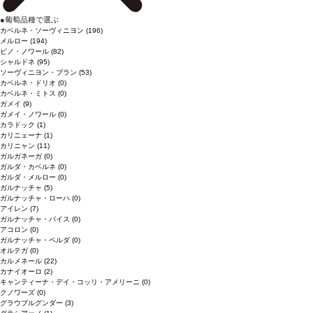
●
葡萄品種で選ぶ
カベルネ・ソーヴィニヨン
(196)
メルロー
(194)
ピノ・ノワール
(82)
シャルドネ
(95)
ソーヴィニヨン・ブラン
(53)
カベルネ・ドリオ
(0)
カベルネ・ミトス
(0)
ガメイ
(9)
ガメイ・ノワール
(0)
カラドック
(1)
カリニェーナ
(1)
カリニャン
(11)
ガルガネーガ
(0)
ガルダ・カベルネ
(0)
ガルダ・メルロー
(0)
ガルナッチャ
(5)
ガルナッチャ・ローハ
(0)
アイレン
(7)
ガルナッチャ・パイス
(0)
アコロン
(0)
ガルナッチャ・ペルダ
(0)
オルテガ
(0)
カルメネール
(22)
カナイオーロ
(2)
キャンティーナ・デイ・コッリ・アメリーニ
(0)
クノワーズ
(0)
グラウブルグンダー
(3)