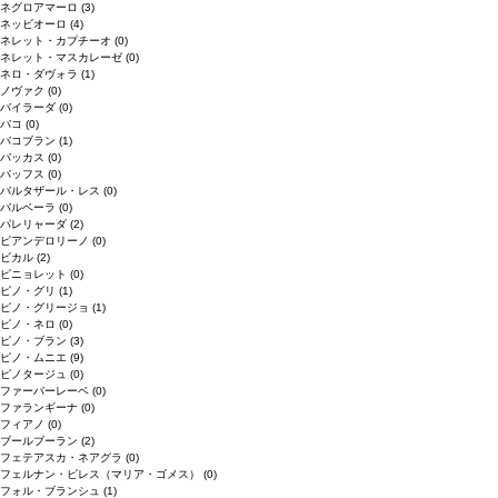
ネグロアマーロ
(3)
ネッビオーロ
(4)
ネレット・カプチーオ
(0)
ネレット・マスカレーゼ
(0)
ネロ・ダヴォラ
(1)
ノヴァク
(0)
バイラーダ
(0)
バコ
(0)
バコブラン
(1)
バッカス
(0)
バッフス
(0)
バルタザール・レス
(0)
バルベーラ
(0)
パレリャーダ
(2)
ピアンデロリーノ
(0)
ビカル
(2)
ピニョレット
(0)
ピノ・グリ
(1)
ピノ・グリージョ
(1)
ピノ・ネロ
(0)
ピノ・ブラン
(3)
ピノ・ムニエ
(9)
ピノタージュ
(0)
ファーバーレーベ
(0)
ファランギーナ
(0)
フィアノ
(0)
ブールブーラン
(2)
フェテアスカ・ネアグラ
(0)
フェルナン・ピレス（マリア・ゴメス）
(0)
フォル・ブランシュ
(1)