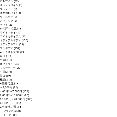
ロゼワイン
(22)
オレンジワイン
(8)
ブランデー
(9)
酒精強化ワイン
(4)
ウイスキー
(8)
スピリッツ
(3)
セット
(21)
●
ボディで選ぶ
▼
ライトボディ
(39)
ライトミディアム
(22)
ミディアムボディ
(155)
ミディアムフル
(53)
フルボディ
(157)
●
テイストで選ぶ
▼
辛口
(611)
中辛口
(16)
オフドライ
(21)
フルーティー
(23)
中甘口
(8)
甘口
(19)
極甘口
(2)
●
価格で選ぶ
▼
～4,000円
(92)
4,001円～7,000円
(171)
7,001円～10,000円
(83)
10,001円～20,000円
(200)
20,001円～
(165)
●
生産地で選ぶ
▼
フランス
(338)
ドイツ
(48)