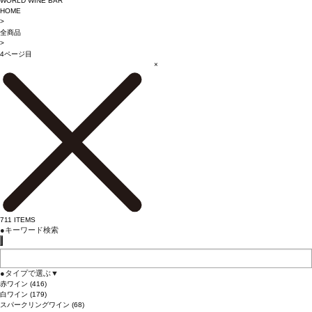
WORLD WINE BAR
HOME
>
全商品
>
4ページ目
×
711
ITEMS
●
キーワード検索
●
タイプで選ぶ
▼
赤ワイン
(416)
白ワイン
(179)
スパークリングワイン
(68)