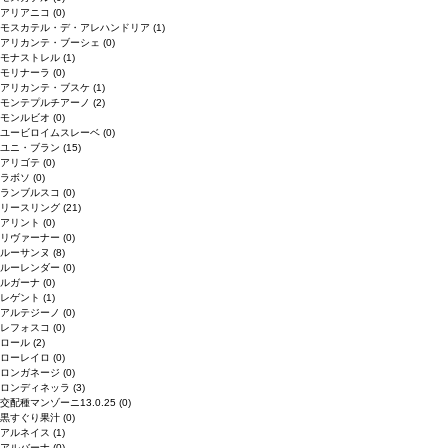
アリアニコ
(0)
モスカテル・デ・アレハンドリア
(1)
アリカンテ・ブーシェ
(0)
モナストレル
(1)
モリナーラ
(0)
アリカンテ・ブスケ
(1)
モンテプルチアーノ
(2)
モンルビオ
(0)
ユービロイムスレーベ
(0)
ユニ・ブラン
(15)
アリゴテ
(0)
ラボソ
(0)
ランブルスコ
(0)
リースリング
(21)
アリント
(0)
リヴァーナー
(0)
ルーサンヌ
(8)
ルーレンダー
(0)
ルガーナ
(0)
レゲント
(1)
アルテジーノ
(0)
レフォスコ
(0)
ロール
(2)
ローレイロ
(0)
ロンガネージ
(0)
ロンディネッラ
(3)
交配種マンゾーニ13.0.25
(0)
黒すぐり果汁
(0)
アルネイス
(1)
アルバーナ
(0)