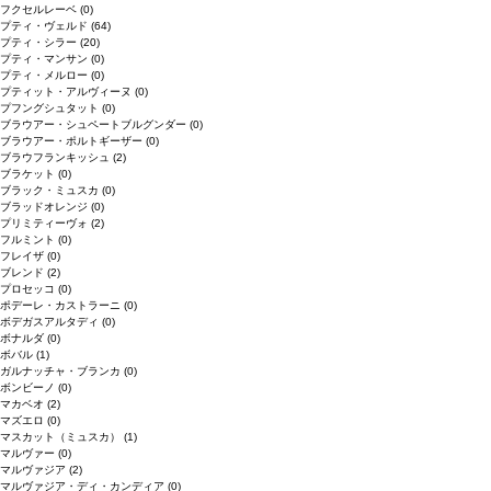
フクセルレーベ
(0)
プティ・ヴェルド
(64)
プティ・シラー
(20)
プティ・マンサン
(0)
プティ・メルロー
(0)
プティット・アルヴィーヌ
(0)
プフングシュタット
(0)
ブラウアー・シュペートブルグンダー
(0)
ブラウアー・ポルトギーザー
(0)
ブラウフランキッシュ
(2)
ブラケット
(0)
ブラック・ミュスカ
(0)
ブラッドオレンジ
(0)
プリミティーヴォ
(2)
フルミント
(0)
フレイザ
(0)
ブレンド
(2)
プロセッコ
(0)
ポデーレ・カストラーニ
(0)
ボデガスアルタディ
(0)
ボナルダ
(0)
ボバル
(1)
ガルナッチャ・ブランカ
(0)
ボンビーノ
(0)
マカベオ
(2)
マズエロ
(0)
マスカット（ミュスカ）
(1)
マルヴァー
(0)
マルヴァジア
(2)
マルヴァジア・ディ・カンディア
(0)