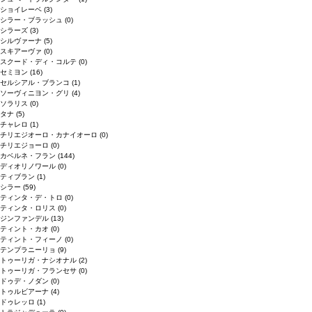
ショイレーベ
(3)
シラー・ブラッシュ
(0)
シラーズ
(3)
シルヴァーナ
(5)
スキアーヴァ
(0)
スクード・ディ・コルテ
(0)
セミヨン
(16)
セルシアル・ブランコ
(1)
ソーヴィニヨン・グリ
(4)
ソラリス
(0)
タナ
(5)
チャレロ
(1)
チリエジオーロ・カナイオーロ
(0)
チリエジョーロ
(0)
カベルネ・フラン
(144)
ディオリノワール
(0)
ティブラン
(1)
シラー
(59)
ティンタ・デ・トロ
(0)
ティンタ・ロリス
(0)
ジンファンデル
(13)
ティント・カオ
(0)
ティント・フィーノ
(0)
テンプラニーリョ
(9)
トゥーリガ・ナシオナル
(2)
トゥーリガ・フランセサ
(0)
ドゥデ・ノダン
(0)
トゥルビアーナ
(4)
ドゥレッロ
(1)