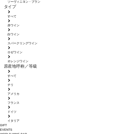
ソーヴィニヨン・ブラン
タイプ
すべて
赤ワイン
白ワイン
スパークリングワイン
ロゼワイン
オレンジワイン
原産地呼称／等級
すべて
チリ
アメリカ
フランス
ドイツ
イタリア
GIFT
EVENTS