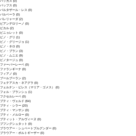
バッカス
(0)
バッフス
(0)
バルタザール・レス
(0)
バルベーラ
(0)
パレリャーダ
(2)
ピアンデロリーノ
(0)
ビカル
(2)
ピニョレット
(0)
ピノ・グリ
(1)
ピノ・グリージョ
(1)
ピノ・ネロ
(0)
ピノ・ブラン
(3)
ピノ・ムニエ
(9)
ピノタージュ
(0)
ファーバーレーベ
(0)
ファランギーナ
(0)
フィアノ
(0)
ブールブーラン
(2)
フェテアスカ・ネアグラ
(0)
フェルナン・ピレス（マリア・ゴメス）
(0)
フォル・ブランシュ
(1)
フクセルレーベ
(0)
プティ・ヴェルド
(64)
プティ・シラー
(20)
プティ・マンサン
(0)
プティ・メルロー
(0)
プティット・アルヴィーヌ
(0)
プフングシュタット
(0)
ブラウアー・シュペートブルグンダー
(0)
ブラウアー・ポルトギーザー
(0)