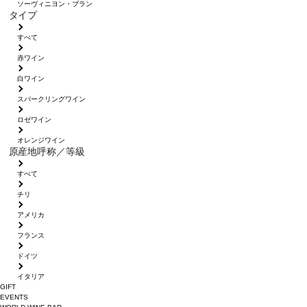
ソーヴィニヨン・ブラン
タイプ
すべて
赤ワイン
白ワイン
スパークリングワイン
ロゼワイン
オレンジワイン
原産地呼称／等級
すべて
チリ
アメリカ
フランス
ドイツ
イタリア
GIFT
EVENTS