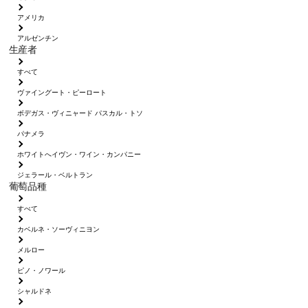
アメリカ
アルゼンチン
生産者
すべて
ヴァイングート・ピーロート
ボデガス・ヴィニャード パスカル・トソ
パナメラ
ホワイトへイヴン・ワイン・カンパニー
ジェラール・ベルトラン
葡萄品種
すべて
カベルネ・ソーヴィニヨン
メルロー
ピノ・ノワール
シャルドネ