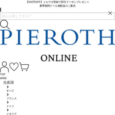
【500円OFF】メルマガ登録で割引クーポンプレゼント
夏季期間クール便配送のご案内
TOP
WINE
生産国
すべて
フランス
ドイツ
イタリア