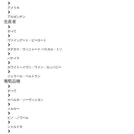
アメリカ
アルゼンチン
生産者
すべて
ヴァイングート・ピーロート
ボデガス・ヴィニャード パスカル・トソ
パナメラ
ホワイトへイヴン・ワイン・カンパニー
ジェラール・ベルトラン
葡萄品種
すべて
カベルネ・ソーヴィニヨン
メルロー
ピノ・ノワール
シャルドネ