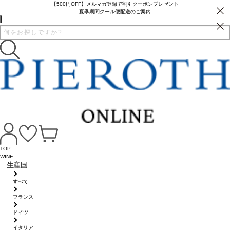
【500円OFF】メルマガ登録で割引クーポンプレゼント
夏季期間クール便配送のご案内
TOP
WINE
生産国
すべて
フランス
ドイツ
イタリア