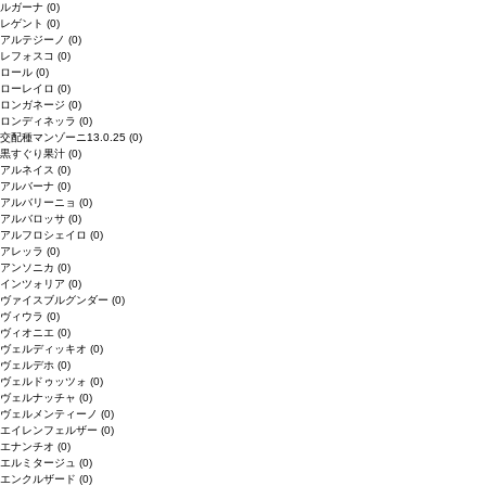
ルガーナ
(0)
レゲント
(0)
アルテジーノ
(0)
レフォスコ
(0)
ロール
(0)
ローレイロ
(0)
ロンガネージ
(0)
ロンディネッラ
(0)
交配種マンゾーニ13.0.25
(0)
黒すぐり果汁
(0)
アルネイス
(0)
アルバーナ
(0)
アルバリーニョ
(0)
アルバロッサ
(0)
アルフロシェイロ
(0)
アレッラ
(0)
アンソニカ
(0)
インツォリア
(0)
ヴァイスブルグンダー
(0)
ヴィウラ
(0)
ヴィオニエ
(0)
ヴェルディッキオ
(0)
ヴェルデホ
(0)
ヴェルドゥッツォ
(0)
ヴェルナッチャ
(0)
ヴェルメンティーノ
(0)
エイレンフェルザー
(0)
エナンチオ
(0)
エルミタージュ
(0)
エンクルザード
(0)