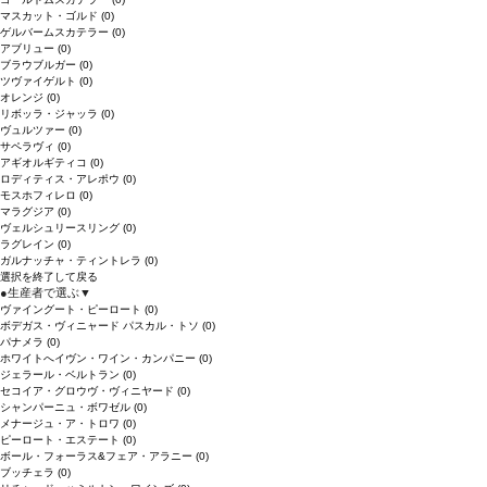
マスカット・ゴルド
(0)
ゲルバームスカテラー
(0)
アブリュー
(0)
ブラウブルガー
(0)
ツヴァイゲルト
(0)
オレンジ
(0)
リボッラ・ジャッラ
(0)
ヴュルツァー
(0)
サペラヴィ
(0)
アギオルギティコ
(0)
ロディティス・アレポウ
(0)
モスホフィレロ
(0)
マラグジア
(0)
ヴェルシュリースリング
(0)
ラグレイン
(0)
ガルナッチャ・ティントレラ
(0)
選択を終了して戻る
●
生産者で選ぶ
▼
ヴァイングート・ピーロート
(0)
ボデガス・ヴィニャード パスカル・トソ
(0)
パナメラ
(0)
ホワイトへイヴン・ワイン・カンパニー
(0)
ジェラール・ベルトラン
(0)
セコイア・グロウヴ・ヴィニヤード
(0)
シャンパーニュ・ボワゼル
(0)
メナージュ・ア・トロワ
(0)
ピーロート・エステート
(0)
ボール・フォーラス&フェア・アラニー
(0)
ブッチェラ
(0)