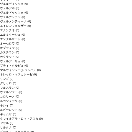
ヴェルディッキオ
(0)
ヴェルデホ
(0)
ヴェルドゥッツォ
(0)
ヴェルナッチャ
(0)
ヴェルメンティーノ
(0)
エイレンフェルザー
(0)
エナンチオ
(0)
エルミタージュ
(0)
エンクルザード
(0)
オーセロワ
(0)
オプティマ
(0)
カステラン
(0)
カタラット
(0)
ヴェルデーリョ
(0)
プティ・クルビュ
(0)
マルヴォワジー(トゥルバ）
(0)
ネレッロ・マスカレーゼ
(0)
リンゴ
(0)
グリッロ
(0)
マルスラン
(0)
ヴァルツァー
(0)
コロリーノ
(0)
ルカツィテリ
(0)
キシィ
(0)
ルビーレッド
(0)
ギャムザ
(0)
タマイオアサ・ロマネアスカ
(0)
アサル
(0)
サルタナ
(0)
ゴールドムスカテラー
(0)