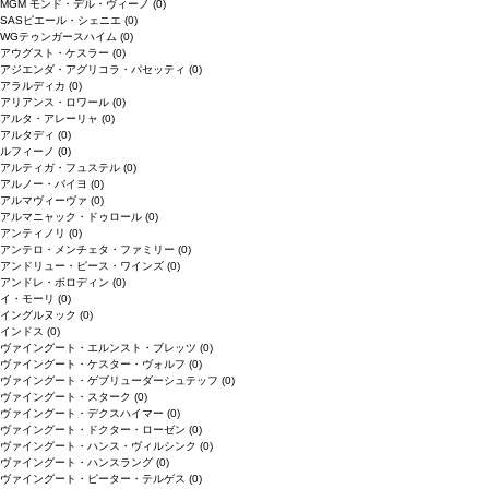
MGM モンド・デル・ヴィーノ
(0)
SASピエール・シェニエ
(0)
WGテゥンガースハイム
(0)
アウグスト・ケスラー
(0)
アジエンダ・アグリコラ・パセッティ
(0)
アラルディカ
(0)
アリアンス・ロワール
(0)
アルタ・アレーリャ
(0)
アルタディ
(0)
ルフィーノ
(0)
アルティガ・フュステル
(0)
アルノー・バイヨ
(0)
アルマヴィーヴァ
(0)
アルマニャック・ドゥロール
(0)
アンティノリ
(0)
アンテロ・メンチェタ・ファミリー
(0)
アンドリュー・ピース・ワインズ
(0)
アンドレ・ボロディン
(0)
イ・モーリ
(0)
イングルヌック
(0)
インドス
(0)
ヴァイングート・エルンスト・ブレッツ
(0)
ヴァイングート・ケスター・ヴォルフ
(0)
ヴァイングート・ゲブリューダーシュテッフ
(0)
ヴァイングート・スターク
(0)
ヴァイングート・デクスハイマー
(0)
ヴァイングート・ドクター・ローゼン
(0)
ヴァイングート・ハンス・ヴィルシンク
(0)
ヴァイングート・ハンスラング
(0)
ヴァイングート・ピーター・テルゲス
(0)