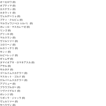
オーセロワ
(0)
オプティマ
(0)
カステラン
(0)
カタラット
(0)
ヴェルデーリョ
(0)
プティ・クルビュ
(0)
マルヴォワジー(トゥルバ）
(0)
ネレッロ・マスカレーゼ
(0)
リンゴ
(0)
グリッロ
(0)
マルスラン
(0)
ヴァルツァー
(0)
コロリーノ
(0)
ルカツィテリ
(0)
キシィ
(0)
ルビーレッド
(0)
ギャムザ
(0)
タマイオアサ・ロマネアスカ
(0)
アサル
(0)
サルタナ
(0)
ゴールドムスカテラー
(0)
マスカット・ゴルド
(0)
ゲルバームスカテラー
(0)
アブリュー
(0)
ブラウブルガー
(0)
ツヴァイゲルト
(0)
オレンジ
(0)
リボッラ・ジャッラ
(0)
ヴュルツァー
(0)
サペラヴィ
(0)