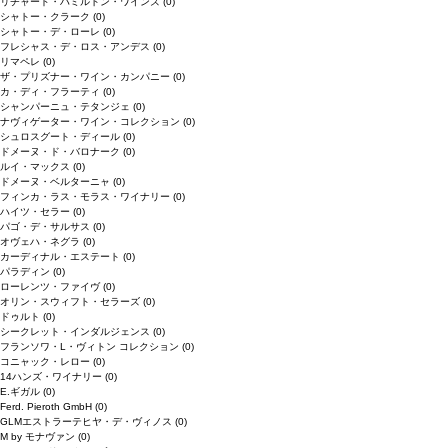
リチャード・ハミルトン・ワインズ
(0)
シャトー・クラーク
(0)
シャトー・デ・ローレ
(0)
フレシャス・デ・ロス・アンデス
(0)
リマペレ
(0)
ザ・プリズナー・ワイン・カンパニー
(0)
カ・ディ・フラーティ
(0)
シャンパーニュ・テタンジェ
(0)
ナヴィゲーター・ワイン・コレクション
(0)
シュロスグート・ディール
(0)
ドメーヌ・ド・バロナーク
(0)
ルイ・マックス
(0)
ドメーヌ・ベルターニャ
(0)
フィンカ・ラス・モラス・ワイナリー
(0)
ハイツ・セラー
(0)
パゴ・デ・サルサス
(0)
オヴェハ・ネグラ
(0)
カーディナル・エステート
(0)
パラディン
(0)
ローレンツ・ファイヴ
(0)
オリン・スウィフト・セラーズ
(0)
ドゥルト
(0)
シークレット・インダルジェンス
(0)
フランソワ・L・ヴィトン コレクション
(0)
コニャック・レロー
(0)
14ハンズ・ワイナリー
(0)
E.ギガル
(0)
Ferd. Pieroth GmbH
(0)
GLMエストラーテヒヤ・デ・ヴィノス
(0)
M by モナヴァン
(0)