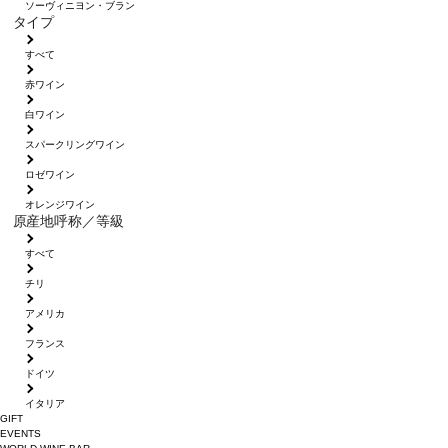
ソーヴィニヨン・ブラン
タイプ
すべて
赤ワイン
白ワイン
スパークリングワイン
ロゼワイン
オレンジワイン
原産地呼称／等級
すべて
チリ
アメリカ
フランス
ドイツ
イタリア
GIFT
EVENTS