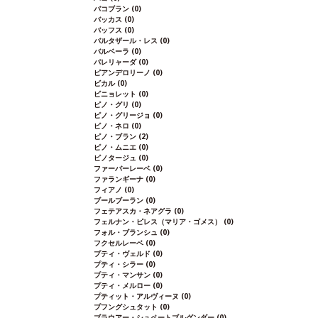
バコブラン
(0)
バッカス
(0)
バッフス
(0)
バルタザール・レス
(0)
バルベーラ
(0)
パレリャーダ
(0)
ピアンデロリーノ
(0)
ビカル
(0)
ピニョレット
(0)
ピノ・グリ
(0)
ピノ・グリージョ
(0)
ピノ・ネロ
(0)
ピノ・ブラン
(2)
ピノ・ムニエ
(0)
ピノタージュ
(0)
ファーバーレーベ
(0)
ファランギーナ
(0)
フィアノ
(0)
ブールブーラン
(0)
フェテアスカ・ネアグラ
(0)
フェルナン・ピレス（マリア・ゴメス）
(0)
フォル・ブランシュ
(0)
フクセルレーベ
(0)
プティ・ヴェルド
(0)
プティ・シラー
(0)
プティ・マンサン
(0)
プティ・メルロー
(0)
プティット・アルヴィーヌ
(0)
プフングシュタット
(0)
ブラウアー・シュペートブルグンダー
(0)