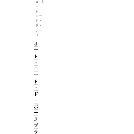
ュ オ
ー
ト・
コー
ト・
ド・
ボー
ヌ
オ
ー
ト
・
コ
ー
ト
・
ド
・
ボ
ー
ヌ
ブ
ラ