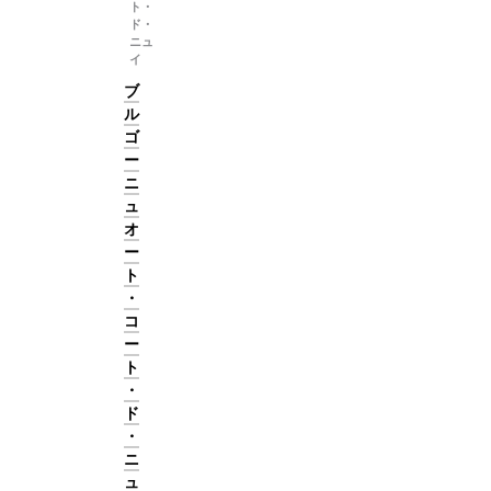
ト・
ド・
ニュ
イ
ブ
ル
ゴ
ー
ニ
ュ
オ
ー
ト
・
コ
ー
ト
・
ド
・
ニ
ュ