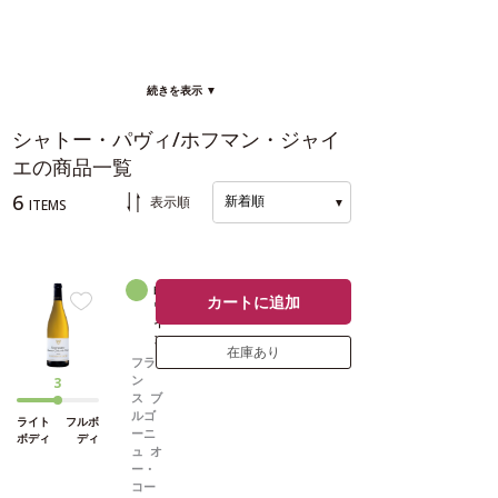
続きを表示 ▼
シャトー・パヴィ/ホフマン・ジャイ
エの商品一覧
6
新着順
表示順
▼
ITEMS
白
辛口
カートに追加
ワ
イ
ン
在庫あり
フラ
ン
3
ス ブ
ルゴ
ライト
フルボ
ーニ
ボディ
ディ
ュ オ
ー・
コー