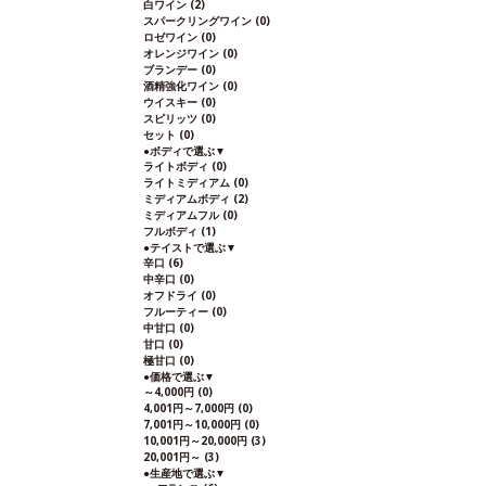
白ワイン
(2)
スパークリングワイン
(0)
ロゼワイン
(0)
オレンジワイン
(0)
ブランデー
(0)
酒精強化ワイン
(0)
ウイスキー
(0)
スピリッツ
(0)
セット
(0)
●
ボディで選ぶ
▼
ライトボディ
(0)
ライトミディアム
(0)
ミディアムボディ
(2)
ミディアムフル
(0)
フルボディ
(1)
●
テイストで選ぶ
▼
辛口
(6)
中辛口
(0)
オフドライ
(0)
フルーティー
(0)
中甘口
(0)
甘口
(0)
極甘口
(0)
●
価格で選ぶ
▼
～4,000円
(0)
4,001円～7,000円
(0)
7,001円～10,000円
(0)
10,001円～20,000円
(3)
20,001円～
(3)
●
生産地で選ぶ
▼