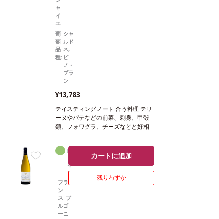
ャ
イ
エ
葡
シャ
萄
ルド
品
ネ,
種:
ピ
ノ・
ブラ
ン
¥13,783
テイスティングノート
合う料理
テリ
ーヌやパテなどの前菜、刺身、甲殻
類、フォワグラ、チーズなどと好相
性
葡萄品種
シャルドネ 70%、ピノ・
ブラン 30%
*本ヴィンテージが在庫
白
辛口
切れの場合、在庫があり価格が同様
カートに追加
ワ
の場合は自動的に次のヴィンテージ
イ
に変更されます、ご了承ください。
ン
残りわずか
フラ
ン
ス ブ
ルゴ
ーニ