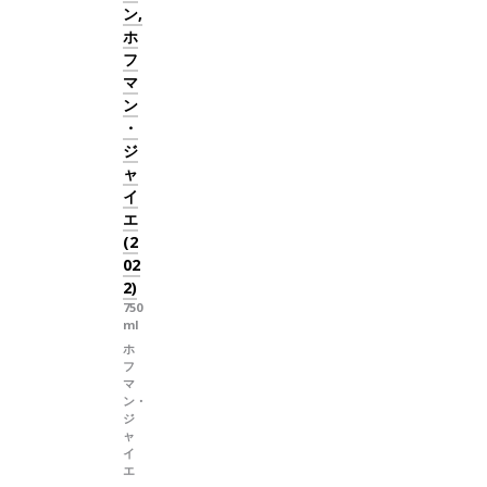
ン,
ホ
フ
マ
ン
・
ジ
ャ
イ
エ
(2
02
2)
750
ml
ホ
フ
マ
ン・
ジ
ャ
イ
エ