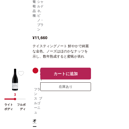
葡
シャ
萄
ルド
品
ネ,
種:
ピ
ノ・
ブラ
ン
¥11,660
テイスティングノート
鮮やかで綺麗
な金色。ノーズはほのかなナッツを
示し、数年熟成すると蜜蝋が表れ
る。コクのある濃厚な味わいがミッ
ドパレットまで続き、たっぷりのウ
赤
辛口
エイトと魅力的な口当たりを感じ、
カートに追加
ワ
成熟した上質な酸味を含むフィニッ
イ
シュへと導かれる。
合う料理
野菜の
ン
在庫あり
前菜、サラダ、刺身やカルパッチョ
フラ
などと好相性
葡萄品種
シャルドネ 7
ン
3
0%、ピノ・ブラン 30%
*本ヴィンテ
ス ブ
ージが在庫切れの場合、在庫があり
ルゴ
ライト
フルボ
ーニ
価格が同様の場合は自動的に次のヴ
ボディ
ディ
ュ
ィンテージに変更されます、ご了承
ください。
オ
ー