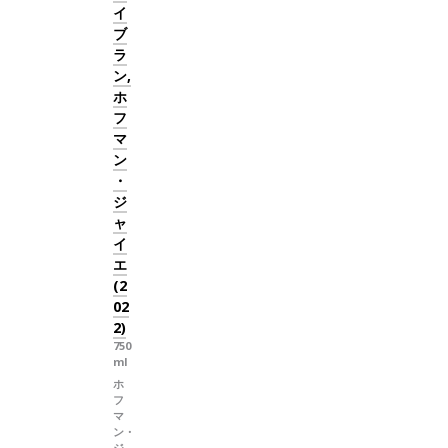
イ
ブ
ラ
ン,
ホ
フ
マ
ン
・
ジ
ャ
イ
エ
(2
02
2)
750
ml
ホ
フ
マ
ン・
ジ