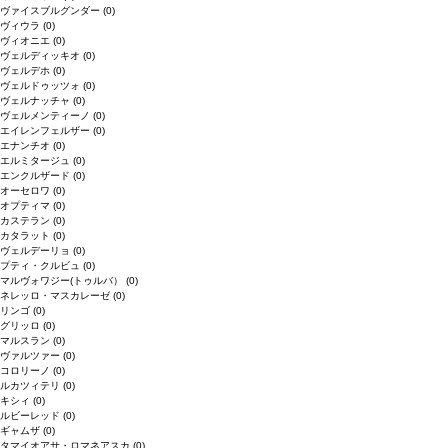
ヴァイスブルグンダー
(0)
ヴィウラ
(0)
ヴィオニエ
(0)
ヴェルディッキオ
(0)
ヴェルデホ
(0)
ヴェルドゥッツォ
(0)
ヴェルナッチャ
(0)
ヴェルメンティーノ
(0)
エイレンフェルザー
(0)
エナンチオ
(0)
エルミタージュ
(0)
エンクルザード
(0)
オーセロワ
(0)
オプティマ
(0)
カステラン
(0)
カタラット
(0)
ヴェルデーリョ
(0)
プティ・クルビュ
(0)
マルヴォワジー(トゥルバ）
(0)
ネレッロ・マスカレーゼ
(0)
リンゴ
(0)
グリッロ
(0)
マルスラン
(0)
ヴァルツァー
(0)
コロリーノ
(0)
ルカツィテリ
(0)
キシィ
(0)
ルビーレッド
(0)
ギャムザ
(0)
タマイオアサ・ロマネアスカ
(0)