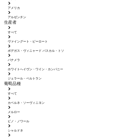
アメリカ
アルゼンチン
生産者
すべて
ヴァイングート・ピーロート
ボデガス・ヴィニャード パスカル・トソ
パナメラ
ホワイトへイヴン・ワイン・カンパニー
ジェラール・ベルトラン
葡萄品種
すべて
カベルネ・ソーヴィニヨン
メルロー
ピノ・ノワール
シャルドネ