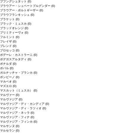
プフングシュタット
(0)
ブラウアー・シュペートブルグンダー
(0)
ブラウアー・ポルトギーザー
(0)
ブラウフランキッシュ
(0)
ブラケット
(0)
ブラック・ミュスカ
(0)
ブラッドオレンジ
(0)
プリミティーヴォ
(0)
フルミント
(0)
フレイザ
(0)
ブレンド
(0)
プロセッコ
(0)
ポデーレ・カストラーニ
(0)
ボデガスアルタディ
(0)
ボナルダ
(0)
ボバル
(0)
ガルナッチャ・ブランカ
(0)
ボンビーノ
(0)
マカベオ
(0)
マズエロ
(0)
マスカット（ミュスカ）
(0)
マルヴァー
(0)
マルヴァジア
(0)
マルヴァジア・ディ・カンディア
(0)
マルヴァジア・ディ・ラツィオ
(0)
マルヴァジア・ネッラ
(0)
マルヴァジア・フィナ
(0)
マルヴァジア・フィンカ
(0)
マルサンヌ
(0)
マルセラン
(0)