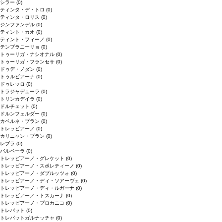
シラー
(0)
ティンタ・デ・トロ
(0)
ティンタ・ロリス
(0)
ジンファンデル
(0)
ティント・カオ
(0)
ティント・フィーノ
(0)
テンプラニーリョ
(0)
トゥーリガ・ナシオナル
(0)
トゥーリガ・フランセサ
(0)
ドゥデ・ノダン
(0)
トゥルビアーナ
(0)
ドゥレッロ
(0)
トラジャデューラ
(0)
トリンカデイラ
(0)
ドルチェット
(0)
ドルンフェルダー
(0)
カベルネ・ブラン
(0)
トレッビアーノ
(0)
カリニャン・ブラン
(0)
レブラ
(0)
バルベーラ
(0)
トレッビアーノ・グレケット
(0)
トレッビアーノ・スポレティーノ
(0)
トレッビアーノ・ダブルッツォ
(0)
トレッビアーノ・ディ・ソアーヴェ
(0)
トレッビアーノ・ディ・ルガーナ
(0)
トレッビアーノ・トスカーナ
(0)
トレッビアーノ・プロカニコ
(0)
トレパット
(0)
トレパットガルナッチャ
(0)