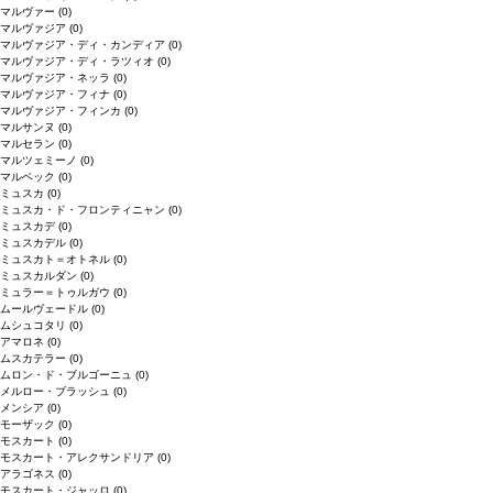
マルヴァー
(0)
マルヴァジア
(0)
マルヴァジア・ディ・カンディア
(0)
マルヴァジア・ディ・ラツィオ
(0)
マルヴァジア・ネッラ
(0)
マルヴァジア・フィナ
(0)
マルヴァジア・フィンカ
(0)
マルサンヌ
(0)
マルセラン
(0)
マルツェミーノ
(0)
マルベック
(0)
ミュスカ
(0)
ミュスカ・ド・フロンティニャン
(0)
ミュスカデ
(0)
ミュスカデル
(0)
ミュスカト＝オトネル
(0)
ミュスカルダン
(0)
ミュラー＝トゥルガウ
(0)
ムールヴェードル
(0)
ムシュコタリ
(0)
アマロネ
(0)
ムスカテラー
(0)
ムロン・ド・ブルゴーニュ
(0)
メルロー・ブラッシュ
(0)
メンシア
(0)
モーザック
(0)
モスカート
(0)
モスカート・アレクサンドリア
(0)
アラゴネス
(0)
モスカート・ジャッロ
(0)