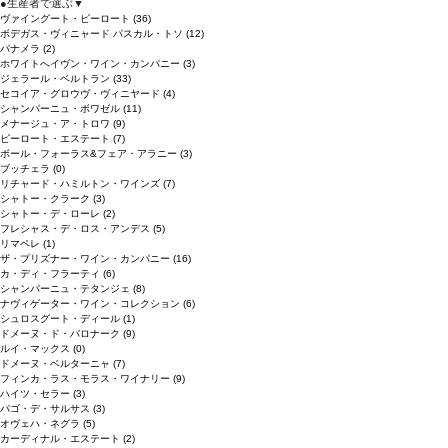
●
生産者で選ぶ
▼
ヴァイングート・ピーロート
(36)
ボデガス・ヴィニャード パスカル・トソ
(12)
パナメラ
(2)
ホワイトへイヴン・ワイン・カンパニー
(3)
ジェラール・ベルトラン
(33)
セコイア・グロウヴ・ヴィニヤード
(4)
シャンパーニュ・ボワゼル
(11)
メナージュ・ア・トロワ
(9)
ピーロート・エステート
(7)
ボール・フォーラス&フェア・アラニー
(3)
ブッチェラ
(0)
リチャード・ハミルトン・ワインズ
(7)
シャトー・クラーク
(3)
シャトー・デ・ローレ
(2)
フレシャス・デ・ロス・アンデス
(5)
リマペレ
(1)
ザ・プリズナー・ワイン・カンパニー
(16)
カ・ディ・フラーティ
(6)
シャンパーニュ・テタンジェ
(8)
ナヴィゲーター・ワイン・コレクション
(6)
シュロスグート・ディール
(1)
ドメーヌ・ド・バロナーク
(9)
ルイ・マックス
(0)
ドメーヌ・ベルターニャ
(7)
フィンカ・ラス・モラス・ワイナリー
(9)
ハイツ・セラー
(3)
パゴ・デ・サルサス
(3)
オヴェハ・ネグラ
(5)
カーディナル・エステート
(2)