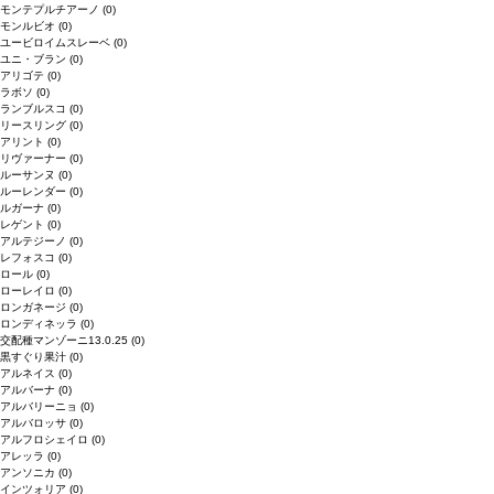
モンテプルチアーノ
(0)
モンルビオ
(0)
ユービロイムスレーベ
(0)
ユニ・ブラン
(0)
アリゴテ
(0)
ラボソ
(0)
ランブルスコ
(0)
リースリング
(0)
アリント
(0)
リヴァーナー
(0)
ルーサンヌ
(0)
ルーレンダー
(0)
ルガーナ
(0)
レゲント
(0)
アルテジーノ
(0)
レフォスコ
(0)
ロール
(0)
ローレイロ
(0)
ロンガネージ
(0)
ロンディネッラ
(0)
交配種マンゾーニ13.0.25
(0)
黒すぐり果汁
(0)
アルネイス
(0)
アルバーナ
(0)
アルバリーニョ
(0)
アルバロッサ
(0)
アルフロシェイロ
(0)
アレッラ
(0)
アンソニカ
(0)
インツォリア
(0)