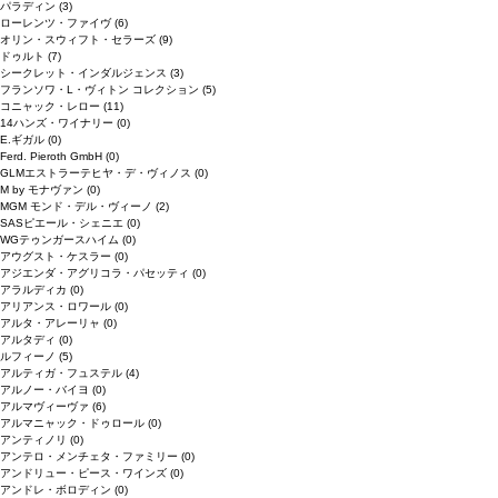
パラディン
(3)
ローレンツ・ファイヴ
(6)
オリン・スウィフト・セラーズ
(9)
ドゥルト
(7)
シークレット・インダルジェンス
(3)
フランソワ・L・ヴィトン コレクション
(5)
コニャック・レロー
(11)
14ハンズ・ワイナリー
(0)
E.ギガル
(0)
Ferd. Pieroth GmbH
(0)
GLMエストラーテヒヤ・デ・ヴィノス
(0)
M by モナヴァン
(0)
MGM モンド・デル・ヴィーノ
(2)
SASピエール・シェニエ
(0)
WGテゥンガースハイム
(0)
アウグスト・ケスラー
(0)
アジエンダ・アグリコラ・パセッティ
(0)
アラルディカ
(0)
アリアンス・ロワール
(0)
アルタ・アレーリャ
(0)
アルタディ
(0)
ルフィーノ
(5)
アルティガ・フュステル
(4)
アルノー・バイヨ
(0)
アルマヴィーヴァ
(6)
アルマニャック・ドゥロール
(0)
アンティノリ
(0)
アンテロ・メンチェタ・ファミリー
(0)
アンドリュー・ピース・ワインズ
(0)
アンドレ・ボロディン
(0)