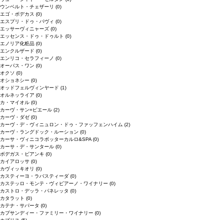
ウンベルト・チェザーリ
(0)
エゴ・ボデカス
(0)
エスプリ・ドゥ・パヴィ
(0)
エッサーヴィニャーズ
(0)
エッセンス・ドゥ・ドゥルト
(0)
エノリア化粧品
(0)
エンクルザード
(0)
エンリコ・セラフィーノ
(0)
オーパス・ワン
(0)
オクソ
(0)
オショネシー
(0)
オッドフェルヴィンヤード
(1)
オルネッライア
(0)
カ・マイオル
(0)
カーヴ・サン=ピエール
(2)
カーヴ・ダゼ
(0)
カーヴ・デ・ヴィニュロン・ドゥ・ファッフェンハイム
(2)
カーヴ・ラングドック・ルーション
(0)
カーサ・ヴィニコラボッターカルロ&SPA
(0)
カーサ・デ・サンタール
(0)
ボデガス・ビアンキ
(0)
カイアロッサ
(0)
カヴィッキオリ
(0)
カスティーヨ・ラバスティーダ
(0)
カステッロ・モンテ・ヴィビアーノ・ワイナリー
(0)
カストロ・デッラ・パネレッタ
(0)
カタラット
(0)
カテナ・サパータ
(0)
カプサンディー・ファミリー・ワイナリー
(0)