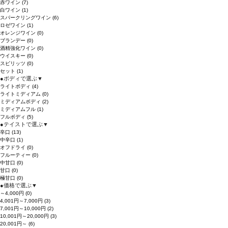
赤ワイン
(7)
白ワイン
(1)
スパークリングワイン
(6)
ロゼワイン
(1)
オレンジワイン
(0)
ブランデー
(0)
酒精強化ワイン
(0)
ウイスキー
(0)
スピリッツ
(0)
セット
(1)
●
ボディで選ぶ
▼
ライトボディ
(4)
ライトミディアム
(0)
ミディアムボディ
(2)
ミディアムフル
(1)
フルボディ
(5)
●
テイストで選ぶ
▼
辛口
(13)
中辛口
(1)
オフドライ
(0)
フルーティー
(0)
中甘口
(0)
甘口
(0)
極甘口
(0)
●
価格で選ぶ
▼
～4,000円
(0)
4,001円～7,000円
(3)
7,001円～10,000円
(2)
10,001円～20,000円
(3)
20,001円～
(6)