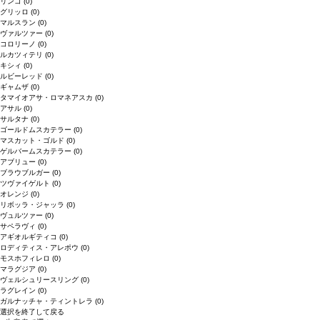
リンゴ
(0)
グリッロ
(0)
マルスラン
(0)
ヴァルツァー
(0)
コロリーノ
(0)
ルカツィテリ
(0)
キシィ
(0)
ルビーレッド
(0)
ギャムザ
(0)
タマイオアサ・ロマネアスカ
(0)
アサル
(0)
サルタナ
(0)
ゴールドムスカテラー
(0)
マスカット・ゴルド
(0)
ゲルバームスカテラー
(0)
アブリュー
(0)
ブラウブルガー
(0)
ツヴァイゲルト
(0)
オレンジ
(0)
リボッラ・ジャッラ
(0)
ヴュルツァー
(0)
サペラヴィ
(0)
アギオルギティコ
(0)
ロディティス・アレポウ
(0)
モスホフィレロ
(0)
マラグジア
(0)
ヴェルシュリースリング
(0)
ラグレイン
(0)
ガルナッチャ・ティントレラ
(0)
選択を終了して戻る