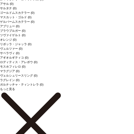
アサル
(0)
サルタナ
(0)
ゴールドムスカテラー
(0)
マスカット・ゴルド
(0)
ゲルバームスカテラー
(0)
アブリュー
(0)
ブラウブルガー
(0)
ツヴァイゲルト
(0)
オレンジ
(0)
リボッラ・ジャッラ
(0)
ヴュルツァー
(0)
サペラヴィ
(0)
アギオルギティコ
(0)
ロディティス・アレポウ
(0)
モスホフィレロ
(0)
マラグジア
(0)
ヴェルシュリースリング
(0)
ラグレイン
(0)
ガルナッチャ・ティントレラ
(0)
もっと見る