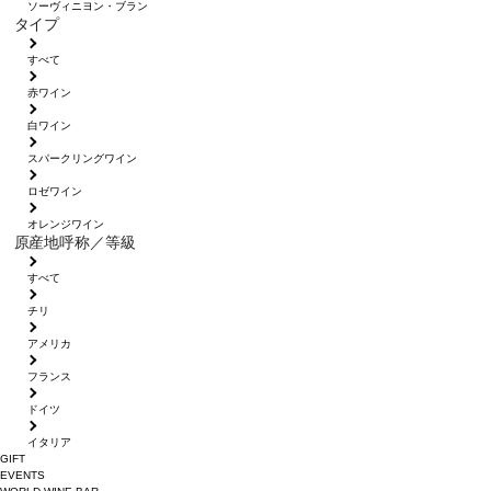
ソーヴィニヨン・ブラン
タイプ
すべて
赤ワイン
白ワイン
スパークリングワイン
ロゼワイン
オレンジワイン
原産地呼称／等級
すべて
チリ
アメリカ
フランス
ドイツ
イタリア
GIFT
EVENTS