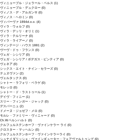
ヴィニョーブル・ジェラール・ペルス
(1)
ヴィニョーブル・デュクロー
(0)
ヴィノス・デ・アルガンサ
(0)
ヴィノス・ヘロミン
(0)
ヴィパーヴァ 1894d.o.o.
(4)
ヴィラ・ウォルフ
(0)
ヴィラ・デッリ・オリミ
(1)
ヴィラ・テルリーナ
(0)
ヴィラ・ライアーノ
(0)
ヴィンテージ・ハウス 1881
(2)
ヴーヴ・ドゥ・フランス
(0)
ヴェガ・シシリア
(0)
ヴェガ・シシリア / ボデガス・ピンティア
(0)
ヴェネア
(0)
シックス・エイト・ナイン・セラーズ
(0)
テュヌヴァン
(2)
ヴェルタックス
(0)
シャトー・ラフォリ・ペラゲ
(0)
モレッロ
(0)
シャトー・ド・ラストゥール
(1)
デイヴ・フィニー
(1)
スリー・フィンガー・ジャック
(0)
デスパーニュ
(2)
ドメーヌ・ジョゼフ・メロ
(0)
モルレ・ファミリー・ヴィニャード
(0)
Ch.W.ベルンハルト
(0)
クルフュルステンホーフ・ヴァインケラー ライ
(0)
クロスター・マッヘルン
(0)
クルフュルステンホーフ・ヴァインケラーライ
(0)
シュナイダリッシェ・ヴァインギューター・フェアヴァルトゥング
(0)