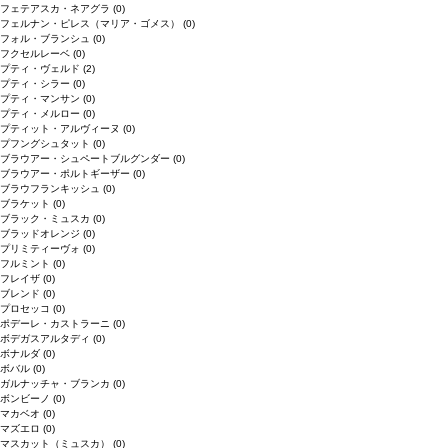
フェテアスカ・ネアグラ
(0)
フェルナン・ピレス（マリア・ゴメス）
(0)
フォル・ブランシュ
(0)
フクセルレーベ
(0)
プティ・ヴェルド
(2)
プティ・シラー
(0)
プティ・マンサン
(0)
プティ・メルロー
(0)
プティット・アルヴィーヌ
(0)
プフングシュタット
(0)
ブラウアー・シュペートブルグンダー
(0)
ブラウアー・ポルトギーザー
(0)
ブラウフランキッシュ
(0)
ブラケット
(0)
ブラック・ミュスカ
(0)
ブラッドオレンジ
(0)
プリミティーヴォ
(0)
フルミント
(0)
フレイザ
(0)
ブレンド
(0)
プロセッコ
(0)
ポデーレ・カストラーニ
(0)
ボデガスアルタディ
(0)
ボナルダ
(0)
ボバル
(0)
ガルナッチャ・ブランカ
(0)
ボンビーノ
(0)
マカベオ
(0)
マズエロ
(0)
マスカット（ミュスカ）
(0)