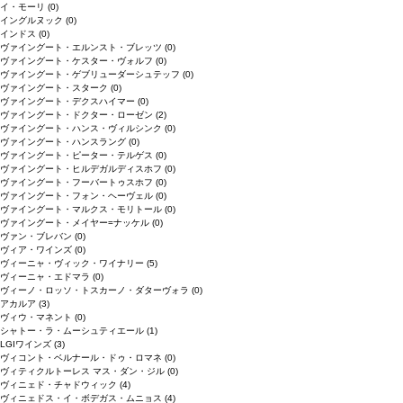
イ・モーリ
(0)
イングルヌック
(0)
インドス
(0)
ヴァイングート・エルンスト・ブレッツ
(0)
ヴァイングート・ケスター・ヴォルフ
(0)
ヴァイングート・ゲブリューダーシュテッフ
(0)
ヴァイングート・スターク
(0)
ヴァイングート・デクスハイマー
(0)
ヴァイングート・ドクター・ローゼン
(2)
ヴァイングート・ハンス・ヴィルシンク
(0)
ヴァイングート・ハンスラング
(0)
ヴァイングート・ピーター・テルゲス
(0)
ヴァイングート・ヒルデガルディスホフ
(0)
ヴァイングート・フーバートゥスホフ
(0)
ヴァイングート・フォン・ヘーヴェル
(0)
ヴァイングート・マルクス・モリトール
(0)
ヴァイングート・メイヤー=ナッケル
(0)
ヴァン・ブレバン
(0)
ヴィア・ワインズ
(0)
ヴィーニャ・ヴィック・ワイナリー
(5)
ヴィーニャ・エドマラ
(0)
ヴィーノ・ロッソ・トスカーノ・ダターヴォラ
(0)
アカルア
(3)
ヴィウ・マネント
(0)
シャトー・ラ・ムーシュティエール
(1)
LGIワインズ
(3)
ヴィコント・ベルナール・ドゥ・ロマネ
(0)
ヴィティクルトーレス マス・ダン・ジル
(0)
ヴィニェド・チャドウィック
(4)
ヴィニェドス・イ・ボデガス・ムニョス
(4)