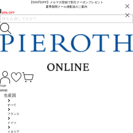
【500円OFF】メルマガ登録で割引クーポンプレゼント
夏季期間クール便配送のご案内
15% OFF
16% OFF
TOP
WINE
生産国
すべて
フランス
ドイツ
イタリア