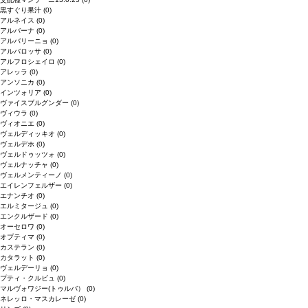
黒すぐり果汁
(0)
アルネイス
(0)
アルバーナ
(0)
アルバリーニョ
(0)
アルバロッサ
(0)
アルフロシェイロ
(0)
アレッラ
(0)
アンソニカ
(0)
インツォリア
(0)
ヴァイスブルグンダー
(0)
ヴィウラ
(0)
ヴィオニエ
(0)
ヴェルディッキオ
(0)
ヴェルデホ
(0)
ヴェルドゥッツォ
(0)
ヴェルナッチャ
(0)
ヴェルメンティーノ
(0)
エイレンフェルザー
(0)
エナンチオ
(0)
エルミタージュ
(0)
エンクルザード
(0)
オーセロワ
(0)
オプティマ
(0)
カステラン
(0)
カタラット
(0)
ヴェルデーリョ
(0)
プティ・クルビュ
(0)
マルヴォワジー(トゥルバ）
(0)
ネレッロ・マスカレーゼ
(0)