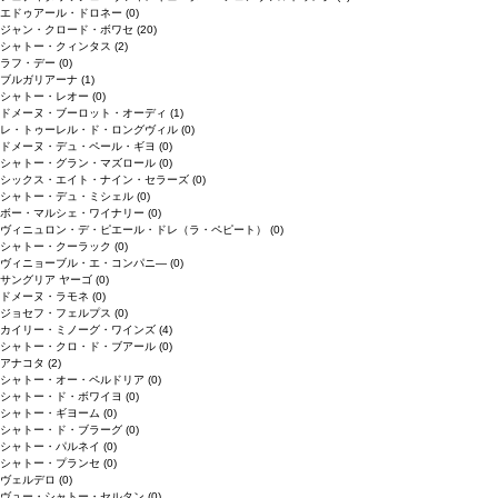
エドゥアール・ドロネー
(0)
ジャン・クロード・ボワセ
(20)
シャトー・クィンタス
(2)
ラフ・デー
(0)
ブルガリアーナ
(1)
シャトー・レオー
(0)
ドメーヌ・ブーロット・オーディ
(1)
レ・トゥーレル・ド・ロングヴィル
(0)
ドメーヌ・デュ・ペール・ギヨ
(0)
シャトー・グラン・マズロール
(0)
シックス・エイト・ナイン・セラーズ
(0)
シャトー・デュ・ミシェル
(0)
ボー・マルシェ・ワイナリー
(0)
ヴィニュロン・デ・ピエール・ドレ（ラ・ペピート）
(0)
シャトー・クーラック
(0)
ヴィニョーブル・エ・コンパニ―
(0)
サングリア ヤーゴ
(0)
ドメーヌ・ラモネ
(0)
ジョセフ・フェルプス
(0)
カイリー・ミノーグ・ワインズ
(4)
シャトー・クロ・ド・ブアール
(0)
アナコタ
(2)
シャトー・オー・ペルドリア
(0)
シャトー・ド・ボワイヨ
(0)
シャトー・ギヨーム
(0)
シャトー・ド・ブラーグ
(0)
シャトー・パルネイ
(0)
シャトー・プランセ
(0)
ヴェルデロ
(0)
ヴュー・シャトー・セルタン
(0)