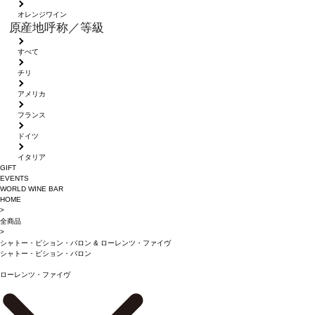
オレンジワイン
原産地呼称／等級
すべて
チリ
アメリカ
フランス
ドイツ
イタリア
GIFT
EVENTS
WORLD WINE BAR
HOME
>
全商品
>
シャトー・ピション・バロン
&
ローレンツ・ファイヴ
シャトー・ピション・バロン
ローレンツ・ファイヴ