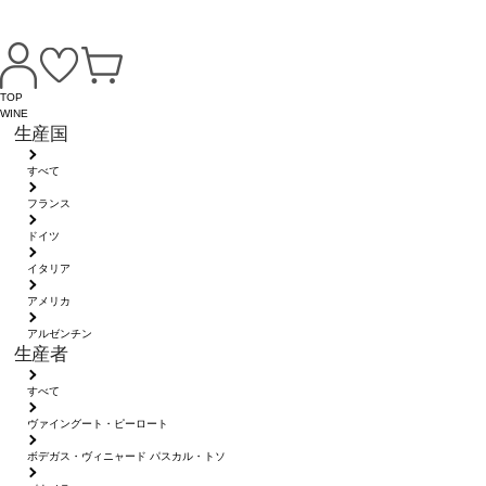
TOP
WINE
生産国
すべて
フランス
ドイツ
イタリア
アメリカ
アルゼンチン
生産者
すべて
ヴァイングート・ピーロート
ボデガス・ヴィニャード パスカル・トソ