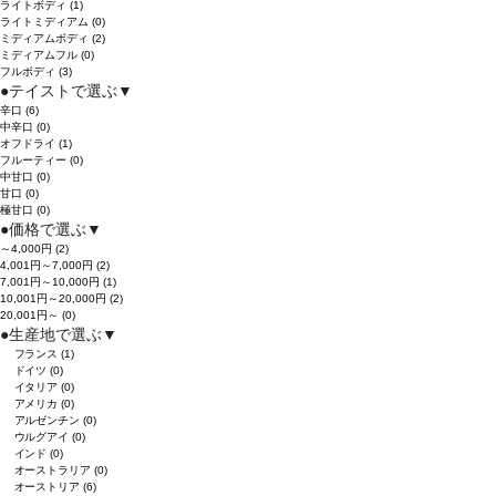
ライトボディ
(1)
ライトミディアム
(0)
ミディアムボディ
(2)
ミディアムフル
(0)
フルボディ
(3)
●
テイストで選ぶ
▼
辛口
(6)
中辛口
(0)
オフドライ
(1)
フルーティー
(0)
中甘口
(0)
甘口
(0)
極甘口
(0)
●
価格で選ぶ
▼
～4,000円
(2)
4,001円～7,000円
(2)
7,001円～10,000円
(1)
10,001円～20,000円
(2)
20,001円～
(0)
●
生産地で選ぶ
▼
フランス
(1)
ドイツ
(0)
イタリア
(0)
アメリカ
(0)
アルゼンチン
(0)
ウルグアイ
(0)
インド
(0)
オーストラリア
(0)
オーストリア
(6)