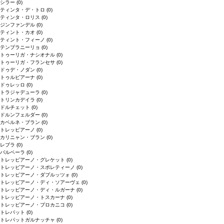
シラー
(0)
ティンタ・デ・トロ
(0)
ティンタ・ロリス
(0)
ジンファンデル
(0)
ティント・カオ
(0)
ティント・フィーノ
(0)
テンプラニーリョ
(0)
トゥーリガ・ナシオナル
(0)
トゥーリガ・フランセサ
(0)
ドゥデ・ノダン
(0)
トゥルビアーナ
(0)
ドゥレッロ
(0)
トラジャデューラ
(0)
トリンカデイラ
(0)
ドルチェット
(0)
ドルンフェルダー
(0)
カベルネ・ブラン
(0)
トレッビアーノ
(0)
カリニャン・ブラン
(0)
レブラ
(0)
バルベーラ
(0)
トレッビアーノ・グレケット
(0)
トレッビアーノ・スポレティーノ
(0)
トレッビアーノ・ダブルッツォ
(0)
トレッビアーノ・ディ・ソアーヴェ
(0)
トレッビアーノ・ディ・ルガーナ
(0)
トレッビアーノ・トスカーナ
(0)
トレッビアーノ・プロカニコ
(0)
トレパット
(0)
トレパットガルナッチャ
(0)