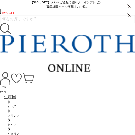
【500円OFF】メルマガ登録で割引クーポンプレゼント
夏季期間クール便配送のご案内
16% OFF
TOP
WINE
生産国
すべて
フランス
ドイツ
イタリア