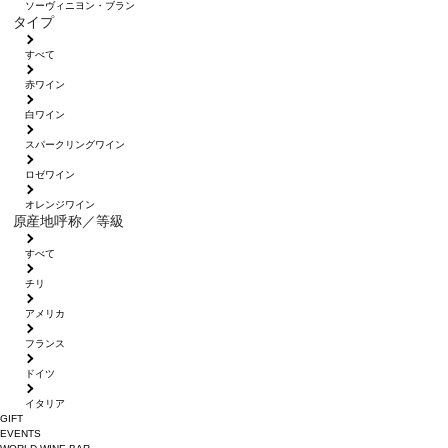
ソーヴィニヨン・ブラン
タイプ
すべて
赤ワイン
白ワイン
スパークリングワイン
ロゼワイン
オレンジワイン
原産地呼称／等級
すべて
チリ
アメリカ
フランス
ドイツ
イタリア
GIFT
EVENTS