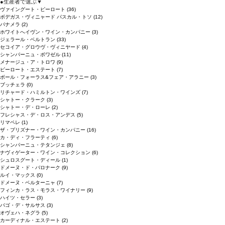
●
生産者で選ぶ
▼
ヴァイングート・ピーロート
(36)
ボデガス・ヴィニャード パスカル・トソ
(12)
パナメラ
(2)
ホワイトへイヴン・ワイン・カンパニー
(3)
ジェラール・ベルトラン
(33)
セコイア・グロウヴ・ヴィニヤード
(4)
シャンパーニュ・ボワゼル
(11)
メナージュ・ア・トロワ
(9)
ピーロート・エステート
(7)
ボール・フォーラス&フェア・アラニー
(3)
ブッチェラ
(0)
リチャード・ハミルトン・ワインズ
(7)
シャトー・クラーク
(3)
シャトー・デ・ローレ
(2)
フレシャス・デ・ロス・アンデス
(5)
リマペレ
(1)
ザ・プリズナー・ワイン・カンパニー
(16)
カ・ディ・フラーティ
(6)
シャンパーニュ・テタンジェ
(8)
ナヴィゲーター・ワイン・コレクション
(6)
シュロスグート・ディール
(1)
ドメーヌ・ド・バロナーク
(9)
ルイ・マックス
(0)
ドメーヌ・ベルターニャ
(7)
フィンカ・ラス・モラス・ワイナリー
(9)
ハイツ・セラー
(3)
パゴ・デ・サルサス
(3)
オヴェハ・ネグラ
(5)
カーディナル・エステート
(2)