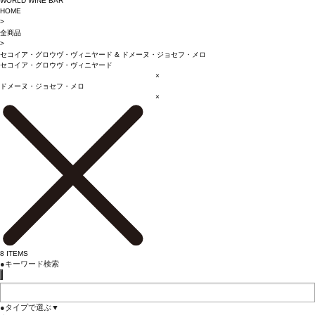
WORLD WINE BAR
HOME
>
全商品
>
セコイア・グロウヴ・ヴィニヤード
&
ドメーヌ・ジョセフ・メロ
セコイア・グロウヴ・ヴィニヤード
×
ドメーヌ・ジョセフ・メロ
×
8
ITEMS
●
キーワード検索
●
タイプで選ぶ
▼