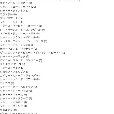
エドゥアール・ドロネー
(0)
ジャン・クロード・ボワセ
(20)
シャトー・クィンタス
(2)
ラフ・デー
(0)
ブルガリアーナ
(1)
シャトー・レオー
(0)
ドメーヌ・ブーロット・オーディ
(1)
レ・トゥーレル・ド・ロングヴィル
(0)
ドメーヌ・デュ・ペール・ギヨ
(0)
シャトー・グラン・マズロール
(0)
シックス・エイト・ナイン・セラーズ
(0)
シャトー・デュ・ミシェル
(0)
ボー・マルシェ・ワイナリー
(0)
ヴィニュロン・デ・ピエール・ドレ（ラ・ペピート）
(0)
シャトー・クーラック
(0)
ヴィニョーブル・エ・コンパニ―
(0)
サングリア ヤーゴ
(0)
ドメーヌ・ラモネ
(0)
ジョセフ・フェルプス
(0)
カイリー・ミノーグ・ワインズ
(4)
シャトー・クロ・ド・ブアール
(0)
アナコタ
(2)
シャトー・オー・ペルドリア
(0)
シャトー・ド・ボワイヨ
(0)
シャトー・ギヨーム
(0)
シャトー・ド・ブラーグ
(0)
シャトー・パルネイ
(0)
シャトー・プランセ
(0)
ヴェルデロ
(0)
ヴュー・シャトー・セルタン
(0)