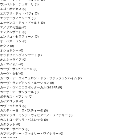
ウンベルト・チェザーリ
(0)
エゴ・ボデカス
(0)
エスプリ・ドゥ・パヴィ
(0)
エッサーヴィニャーズ
(0)
エッセンス・ドゥ・ドゥルト
(0)
エノリア化粧品
(0)
エンクルザード
(0)
エンリコ・セラフィーノ
(0)
オーパス・ワン
(0)
オクソ
(0)
オショネシー
(0)
オッドフェルヴィンヤード
(1)
オルネッライア
(0)
カ・マイオル
(0)
カーヴ・サン=ピエール
(2)
カーヴ・ダゼ
(0)
カーヴ・デ・ヴィニュロン・ドゥ・ファッフェンハイム
(2)
カーヴ・ラングドック・ルーション
(0)
カーサ・ヴィニコラボッターカルロ&SPA
(0)
カーサ・デ・サンタール
(0)
ボデガス・ビアンキ
(0)
カイアロッサ
(0)
カヴィッキオリ
(0)
カスティーヨ・ラバスティーダ
(0)
カステッロ・モンテ・ヴィビアーノ・ワイナリー
(0)
カストロ・デッラ・パネレッタ
(0)
カタラット
(0)
カテナ・サパータ
(0)
カプサンディー・ファミリー・ワイナリー
(0)