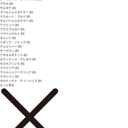
アサル
(0)
サルタナ
(0)
ゴールドムスカテラー
(0)
マスカット・ゴルド
(0)
ゲルバームスカテラー
(0)
アブリュー
(0)
ブラウブルガー
(0)
ツヴァイゲルト
(0)
オレンジ
(0)
リボッラ・ジャッラ
(0)
ヴュルツァー
(0)
サペラヴィ
(0)
アギオルギティコ
(0)
ロディティス・アレポウ
(0)
モスホフィレロ
(0)
マラグジア
(0)
ヴェルシュリースリング
(0)
ラグレイン
(0)
ガルナッチャ・ティントレラ
(0)
もっと見る