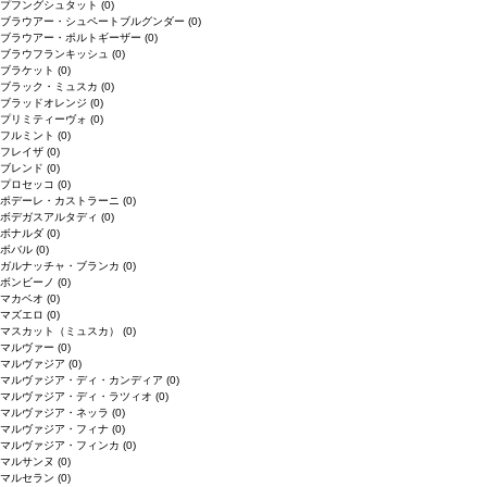
プフングシュタット
(0)
ブラウアー・シュペートブルグンダー
(0)
ブラウアー・ポルトギーザー
(0)
ブラウフランキッシュ
(0)
ブラケット
(0)
ブラック・ミュスカ
(0)
ブラッドオレンジ
(0)
プリミティーヴォ
(0)
フルミント
(0)
フレイザ
(0)
ブレンド
(0)
プロセッコ
(0)
ポデーレ・カストラーニ
(0)
ボデガスアルタディ
(0)
ボナルダ
(0)
ボバル
(0)
ガルナッチャ・ブランカ
(0)
ボンビーノ
(0)
マカベオ
(0)
マズエロ
(0)
マスカット（ミュスカ）
(0)
マルヴァー
(0)
マルヴァジア
(0)
マルヴァジア・ディ・カンディア
(0)
マルヴァジア・ディ・ラツィオ
(0)
マルヴァジア・ネッラ
(0)
マルヴァジア・フィナ
(0)
マルヴァジア・フィンカ
(0)
マルサンヌ
(0)
マルセラン
(0)