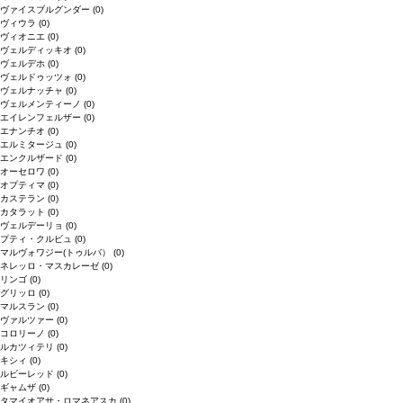
ヴァイスブルグンダー
(0)
ヴィウラ
(0)
ヴィオニエ
(0)
ヴェルディッキオ
(0)
ヴェルデホ
(0)
ヴェルドゥッツォ
(0)
ヴェルナッチャ
(0)
ヴェルメンティーノ
(0)
エイレンフェルザー
(0)
エナンチオ
(0)
エルミタージュ
(0)
エンクルザード
(0)
オーセロワ
(0)
オプティマ
(0)
カステラン
(0)
カタラット
(0)
ヴェルデーリョ
(0)
プティ・クルビュ
(0)
マルヴォワジー(トゥルバ）
(0)
ネレッロ・マスカレーゼ
(0)
リンゴ
(0)
グリッロ
(0)
マルスラン
(0)
ヴァルツァー
(0)
コロリーノ
(0)
ルカツィテリ
(0)
キシィ
(0)
ルビーレッド
(0)
ギャムザ
(0)
タマイオアサ・ロマネアスカ
(0)