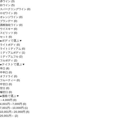
赤ワイン
(3)
白ワイン
(5)
スパークリングワイン
(0)
ロゼワイン
(0)
オレンジワイン
(0)
ブランデー
(0)
酒精強化ワイン
(0)
ウイスキー
(0)
スピリッツ
(0)
セット
(0)
●
ボディで選ぶ
▼
ライトボディ
(0)
ライトミディアム
(0)
ミディアムボディ
(1)
ミディアムフル
(2)
フルボディ
(2)
●
テイストで選ぶ
▼
辛口
(8)
中辛口
(0)
オフドライ
(0)
フルーティー
(0)
中甘口
(0)
甘口
(0)
極甘口
(0)
●
価格で選ぶ
▼
～4,000円
(0)
4,001円～7,000円
(0)
7,001円～10,000円
(1)
10,001円～20,000円
(5)
20,001円～
(2)