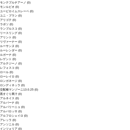
モンテプルチアーノ
(0)
モンルビオ
(0)
ユービロイムスレーベ
(0)
ユニ・ブラン
(0)
アリゴテ
(0)
ラボソ
(0)
ランブルスコ
(0)
リースリング
(0)
アリント
(0)
リヴァーナー
(0)
ルーサンヌ
(0)
ルーレンダー
(0)
ルガーナ
(0)
レゲント
(0)
アルテジーノ
(0)
レフォスコ
(0)
ロール
(0)
ローレイロ
(0)
ロンガネージ
(0)
ロンディネッラ
(0)
交配種マンゾーニ13.0.25
(0)
黒すぐり果汁
(0)
アルネイス
(0)
アルバーナ
(0)
アルバリーニョ
(0)
アルバロッサ
(0)
アルフロシェイロ
(0)
アレッラ
(0)
アンソニカ
(0)
インツォリア
(0)