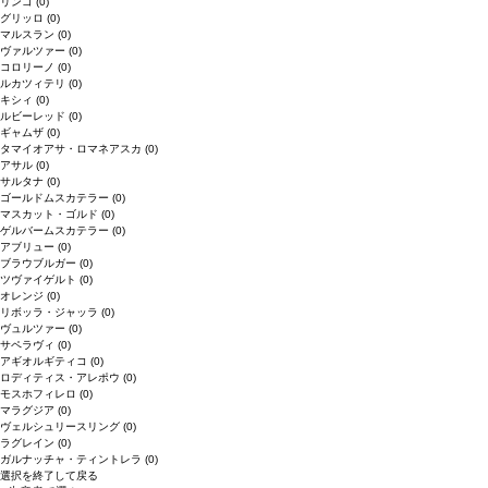
リンゴ
(0)
グリッロ
(0)
マルスラン
(0)
ヴァルツァー
(0)
コロリーノ
(0)
ルカツィテリ
(0)
キシィ
(0)
ルビーレッド
(0)
ギャムザ
(0)
タマイオアサ・ロマネアスカ
(0)
アサル
(0)
サルタナ
(0)
ゴールドムスカテラー
(0)
マスカット・ゴルド
(0)
ゲルバームスカテラー
(0)
アブリュー
(0)
ブラウブルガー
(0)
ツヴァイゲルト
(0)
オレンジ
(0)
リボッラ・ジャッラ
(0)
ヴュルツァー
(0)
サペラヴィ
(0)
アギオルギティコ
(0)
ロディティス・アレポウ
(0)
モスホフィレロ
(0)
マラグジア
(0)
ヴェルシュリースリング
(0)
ラグレイン
(0)
ガルナッチャ・ティントレラ
(0)
選択を終了して戻る