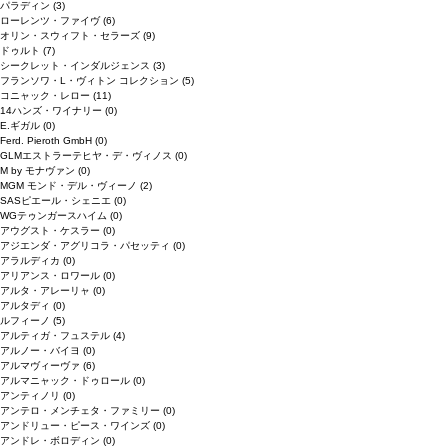
パラディン
(3)
ローレンツ・ファイヴ
(6)
オリン・スウィフト・セラーズ
(9)
ドゥルト
(7)
シークレット・インダルジェンス
(3)
フランソワ・L・ヴィトン コレクション
(5)
コニャック・レロー
(11)
14ハンズ・ワイナリー
(0)
E.ギガル
(0)
Ferd. Pieroth GmbH
(0)
GLMエストラーテヒヤ・デ・ヴィノス
(0)
M by モナヴァン
(0)
MGM モンド・デル・ヴィーノ
(2)
SASピエール・シェニエ
(0)
WGテゥンガースハイム
(0)
アウグスト・ケスラー
(0)
アジエンダ・アグリコラ・パセッティ
(0)
アラルディカ
(0)
アリアンス・ロワール
(0)
アルタ・アレーリャ
(0)
アルタディ
(0)
ルフィーノ
(5)
アルティガ・フュステル
(4)
アルノー・バイヨ
(0)
アルマヴィーヴァ
(6)
アルマニャック・ドゥロール
(0)
アンティノリ
(0)
アンテロ・メンチェタ・ファミリー
(0)
アンドリュー・ピース・ワインズ
(0)
アンドレ・ボロディン
(0)