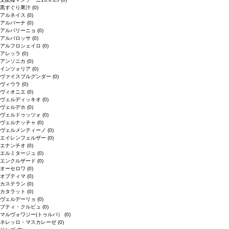
黒すぐり果汁
(0)
アルネイス
(0)
アルバーナ
(0)
アルバリーニョ
(0)
アルバロッサ
(0)
アルフロシェイロ
(0)
アレッラ
(0)
アンソニカ
(0)
インツォリア
(0)
ヴァイスブルグンダー
(0)
ヴィウラ
(0)
ヴィオニエ
(0)
ヴェルディッキオ
(0)
ヴェルデホ
(0)
ヴェルドゥッツォ
(0)
ヴェルナッチャ
(0)
ヴェルメンティーノ
(0)
エイレンフェルザー
(0)
エナンチオ
(0)
エルミタージュ
(0)
エンクルザード
(0)
オーセロワ
(0)
オプティマ
(0)
カステラン
(0)
カタラット
(0)
ヴェルデーリョ
(0)
プティ・クルビュ
(0)
マルヴォワジー(トゥルバ）
(0)
ネレッロ・マスカレーゼ
(0)