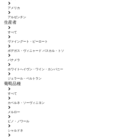
アメリカ
アルゼンチン
生産者
すべて
ヴァイングート・ピーロート
ボデガス・ヴィニャード パスカル・トソ
パナメラ
ホワイトへイヴン・ワイン・カンパニー
ジェラール・ベルトラン
葡萄品種
すべて
カベルネ・ソーヴィニヨン
メルロー
ピノ・ノワール
シャルドネ