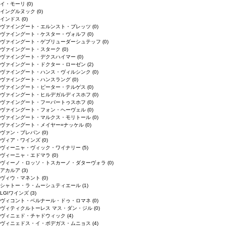
イ・モーリ
(0)
イングルヌック
(0)
インドス
(0)
ヴァイングート・エルンスト・ブレッツ
(0)
ヴァイングート・ケスター・ヴォルフ
(0)
ヴァイングート・ゲブリューダーシュテッフ
(0)
ヴァイングート・スターク
(0)
ヴァイングート・デクスハイマー
(0)
ヴァイングート・ドクター・ローゼン
(2)
ヴァイングート・ハンス・ヴィルシンク
(0)
ヴァイングート・ハンスラング
(0)
ヴァイングート・ピーター・テルゲス
(0)
ヴァイングート・ヒルデガルディスホフ
(0)
ヴァイングート・フーバートゥスホフ
(0)
ヴァイングート・フォン・ヘーヴェル
(0)
ヴァイングート・マルクス・モリトール
(0)
ヴァイングート・メイヤー=ナッケル
(0)
ヴァン・ブレバン
(0)
ヴィア・ワインズ
(0)
ヴィーニャ・ヴィック・ワイナリー
(5)
ヴィーニャ・エドマラ
(0)
ヴィーノ・ロッソ・トスカーノ・ダターヴォラ
(0)
アカルア
(3)
ヴィウ・マネント
(0)
シャトー・ラ・ムーシュティエール
(1)
LGIワインズ
(3)
ヴィコント・ベルナール・ドゥ・ロマネ
(0)
ヴィティクルトーレス マス・ダン・ジル
(0)
ヴィニェド・チャドウィック
(4)
ヴィニェドス・イ・ボデガス・ムニョス
(4)