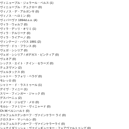
ヴィニョーブル・ジェラール・ペルス
(1)
ヴィニョーブル・デュクロー
(0)
ヴィノス・デ・アルガンサ
(0)
ヴィノス・ヘロミン
(0)
ヴィパーヴァ 1894d.o.o.
(4)
ヴィラ・ウォルフ
(0)
ヴィラ・デッリ・オリミ
(1)
ヴィラ・テルリーナ
(0)
ヴィラ・ライアーノ
(0)
ヴィンテージ・ハウス 1881
(2)
ヴーヴ・ドゥ・フランス
(0)
ヴェガ・シシリア
(0)
ヴェガ・シシリア / ボデガス・ピンティア
(0)
ヴェネア
(0)
シックス・エイト・ナイン・セラーズ
(0)
テュヌヴァン
(2)
ヴェルタックス
(0)
シャトー・ラフォリ・ペラゲ
(0)
モレッロ
(0)
シャトー・ド・ラストゥール
(1)
デイヴ・フィニー
(1)
スリー・フィンガー・ジャック
(0)
デスパーニュ
(2)
ドメーヌ・ジョゼフ・メロ
(0)
モルレ・ファミリー・ヴィニャード
(0)
Ch.W.ベルンハルト
(0)
クルフュルステンホーフ・ヴァインケラー ライ
(0)
クロスター・マッヘルン
(0)
クルフュルステンホーフ・ヴァインケラーライ
(0)
シュナイダリッシェ・ヴァインギューター・フェアヴァルトゥング
(0)