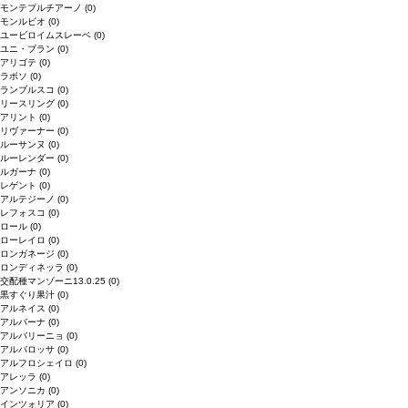
モンテプルチアーノ
(0)
モンルビオ
(0)
ユービロイムスレーベ
(0)
ユニ・ブラン
(0)
アリゴテ
(0)
ラボソ
(0)
ランブルスコ
(0)
リースリング
(0)
アリント
(0)
リヴァーナー
(0)
ルーサンヌ
(0)
ルーレンダー
(0)
ルガーナ
(0)
レゲント
(0)
アルテジーノ
(0)
レフォスコ
(0)
ロール
(0)
ローレイロ
(0)
ロンガネージ
(0)
ロンディネッラ
(0)
交配種マンゾーニ13.0.25
(0)
黒すぐり果汁
(0)
アルネイス
(0)
アルバーナ
(0)
アルバリーニョ
(0)
アルバロッサ
(0)
アルフロシェイロ
(0)
アレッラ
(0)
アンソニカ
(0)
インツォリア
(0)