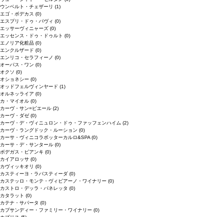
ウンベルト・チェザーリ
(1)
エゴ・ボデカス
(0)
エスプリ・ドゥ・パヴィ
(0)
エッサーヴィニャーズ
(0)
エッセンス・ドゥ・ドゥルト
(0)
エノリア化粧品
(0)
エンクルザード
(0)
エンリコ・セラフィーノ
(0)
オーパス・ワン
(0)
オクソ
(0)
オショネシー
(0)
オッドフェルヴィンヤード
(1)
オルネッライア
(0)
カ・マイオル
(0)
カーヴ・サン=ピエール
(2)
カーヴ・ダゼ
(0)
カーヴ・デ・ヴィニュロン・ドゥ・ファッフェンハイム
(2)
カーヴ・ラングドック・ルーション
(0)
カーサ・ヴィニコラボッターカルロ&SPA
(0)
カーサ・デ・サンタール
(0)
ボデガス・ビアンキ
(0)
カイアロッサ
(0)
カヴィッキオリ
(0)
カスティーヨ・ラバスティーダ
(0)
カステッロ・モンテ・ヴィビアーノ・ワイナリー
(0)
カストロ・デッラ・パネレッタ
(0)
カタラット
(0)
カテナ・サパータ
(0)
カプサンディー・ファミリー・ワイナリー
(0)