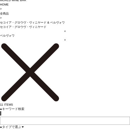
WORLD WINE BAR
HOME
>
全商品
>
セコイア・グロウヴ・ヴィニヤード
&
ベルヴォワ
セコイア・グロウヴ・ヴィニヤード
×
ベルヴォワ
×
11
ITEMS
●
キーワード検索
●
タイプで選ぶ
▼