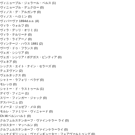
ヴィニョーブル・ジェラール・ペルス
(1)
ヴィニョーブル・デュクロー
(0)
ヴィノス・デ・アルガンサ
(0)
ヴィノス・ヘロミン
(0)
ヴィパーヴァ 1894d.o.o.
(4)
ヴィラ・ウォルフ
(0)
ヴィラ・デッリ・オリミ
(1)
ヴィラ・テルリーナ
(0)
ヴィラ・ライアーノ
(0)
ヴィンテージ・ハウス 1881
(2)
ヴーヴ・ドゥ・フランス
(0)
ヴェガ・シシリア
(0)
ヴェガ・シシリア / ボデガス・ピンティア
(0)
ヴェネア
(0)
シックス・エイト・ナイン・セラーズ
(0)
テュヌヴァン
(2)
ヴェルタックス
(0)
シャトー・ラフォリ・ペラゲ
(0)
モレッロ
(0)
シャトー・ド・ラストゥール
(1)
デイヴ・フィニー
(1)
スリー・フィンガー・ジャック
(0)
デスパーニュ
(2)
ドメーヌ・ジョゼフ・メロ
(0)
モルレ・ファミリー・ヴィニャード
(0)
Ch.W.ベルンハルト
(0)
クルフュルステンホーフ・ヴァインケラー ライ
(0)
クロスター・マッヘルン
(0)
クルフュルステンホーフ・ヴァインケラーライ
(0)
シュナイダリッシェ・ヴァインギューター・フェアヴァルトゥング
(0)