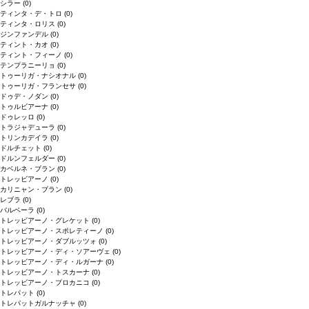
シラー
(0)
ティンタ・デ・トロ
(0)
ティンタ・ロリス
(0)
ジンファンデル
(0)
ティント・カオ
(0)
ティント・フィーノ
(0)
テンプラニーリョ
(0)
トゥーリガ・ナシオナル
(0)
トゥーリガ・フランセサ
(0)
ドゥデ・ノダン
(0)
トゥルビアーナ
(0)
ドゥレッロ
(0)
トラジャデューラ
(0)
トリンカデイラ
(0)
ドルチェット
(0)
ドルンフェルダー
(0)
カベルネ・ブラン
(0)
トレッビアーノ
(0)
カリニャン・ブラン
(0)
レブラ
(0)
バルベーラ
(0)
トレッビアーノ・グレケット
(0)
トレッビアーノ・スポレティーノ
(0)
トレッビアーノ・ダブルッツォ
(0)
トレッビアーノ・ディ・ソアーヴェ
(0)
トレッビアーノ・ディ・ルガーナ
(0)
トレッビアーノ・トスカーナ
(0)
トレッビアーノ・プロカニコ
(0)
トレパット
(0)
トレパットガルナッチャ
(0)