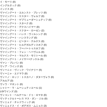
イ・モーリ
(0)
イングルヌック
(0)
インドス
(0)
ヴァイングート・エルンスト・ブレッツ
(0)
ヴァイングート・ケスター・ヴォルフ
(0)
ヴァイングート・ゲブリューダーシュテッフ
(0)
ヴァイングート・スターク
(0)
ヴァイングート・デクスハイマー
(0)
ヴァイングート・ドクター・ローゼン
(2)
ヴァイングート・ハンス・ヴィルシンク
(0)
ヴァイングート・ハンスラング
(0)
ヴァイングート・ピーター・テルゲス
(0)
ヴァイングート・ヒルデガルディスホフ
(0)
ヴァイングート・フーバートゥスホフ
(0)
ヴァイングート・フォン・ヘーヴェル
(0)
ヴァイングート・マルクス・モリトール
(0)
ヴァイングート・メイヤー=ナッケル
(0)
ヴァン・ブレバン
(0)
ヴィア・ワインズ
(0)
ヴィーニャ・ヴィック・ワイナリー
(5)
ヴィーニャ・エドマラ
(0)
ヴィーノ・ロッソ・トスカーノ・ダターヴォラ
(0)
アカルア
(3)
ヴィウ・マネント
(0)
シャトー・ラ・ムーシュティエール
(1)
LGIワインズ
(3)
ヴィコント・ベルナール・ドゥ・ロマネ
(0)
ヴィティクルトーレス マス・ダン・ジル
(0)
ヴィニェド・チャドウィック
(4)
ヴィニェドス・イ・ボデガス・ムニョス
(3)