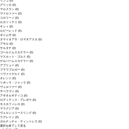
リンゴ
(0)
グリッロ
(0)
マルスラン
(0)
ヴァルツァー
(0)
コロリーノ
(0)
ルカツィテリ
(0)
キシィ
(0)
ルビーレッド
(0)
ギャムザ
(0)
タマイオアサ・ロマネアスカ
(0)
アサル
(0)
サルタナ
(0)
ゴールドムスカテラー
(0)
マスカット・ゴルド
(0)
ゲルバームスカテラー
(0)
アブリュー
(0)
ブラウブルガー
(0)
ツヴァイゲルト
(0)
オレンジ
(0)
リボッラ・ジャッラ
(0)
ヴュルツァー
(0)
サペラヴィ
(0)
アギオルギティコ
(0)
ロディティス・アレポウ
(0)
モスホフィレロ
(0)
マラグジア
(0)
ヴェルシュリースリング
(0)
ラグレイン
(0)
ガルナッチャ・ティントレラ
(0)
選択を終了して戻る