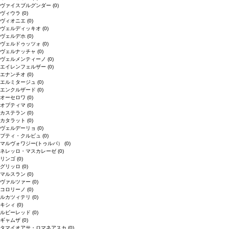
ヴァイスブルグンダー
(0)
ヴィウラ
(0)
ヴィオニエ
(0)
ヴェルディッキオ
(0)
ヴェルデホ
(0)
ヴェルドゥッツォ
(0)
ヴェルナッチャ
(0)
ヴェルメンティーノ
(0)
エイレンフェルザー
(0)
エナンチオ
(0)
エルミタージュ
(0)
エンクルザード
(0)
オーセロワ
(0)
オプティマ
(0)
カステラン
(0)
カタラット
(0)
ヴェルデーリョ
(0)
プティ・クルビュ
(0)
マルヴォワジー(トゥルバ）
(0)
ネレッロ・マスカレーゼ
(0)
リンゴ
(0)
グリッロ
(0)
マルスラン
(0)
ヴァルツァー
(0)
コロリーノ
(0)
ルカツィテリ
(0)
キシィ
(0)
ルビーレッド
(0)
ギャムザ
(0)
タマイオアサ・ロマネアスカ
(0)