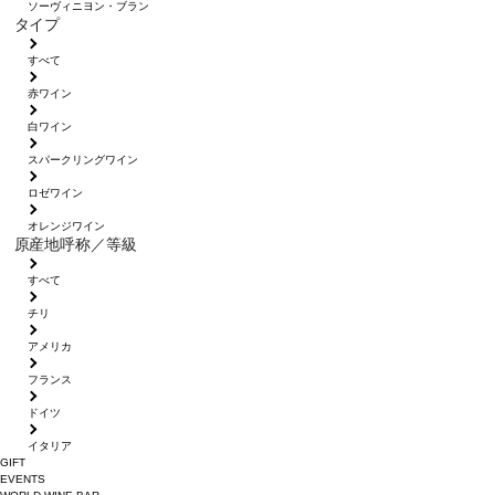
ソーヴィニヨン・ブラン
タイプ
すべて
赤ワイン
白ワイン
スパークリングワイン
ロゼワイン
オレンジワイン
原産地呼称／等級
すべて
チリ
アメリカ
フランス
ドイツ
イタリア
GIFT
EVENTS