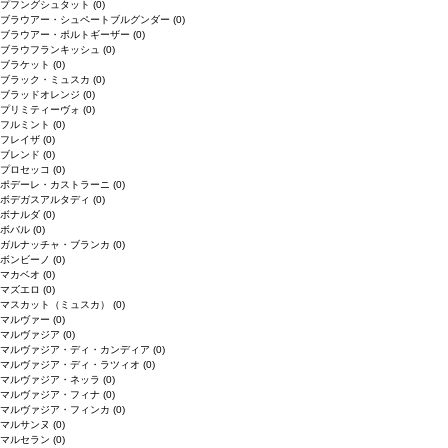
プフングシュタット
(0)
ブラウアー・シュペートブルグンダー
(0)
ブラウアー・ポルトギーザー
(0)
ブラウフランキッシュ
(0)
ブラケット
(0)
ブラック・ミュスカ
(0)
ブラッドオレンジ
(0)
プリミティーヴォ
(0)
フルミント
(0)
フレイザ
(0)
ブレンド
(0)
プロセッコ
(0)
ポデーレ・カストラーニ
(0)
ボデガスアルタディ
(0)
ボナルダ
(0)
ボバル
(0)
ガルナッチャ・ブランカ
(0)
ボンビーノ
(0)
マカベオ
(0)
マズエロ
(0)
マスカット（ミュスカ）
(0)
マルヴァー
(0)
マルヴァジア
(0)
マルヴァジア・ディ・カンディア
(0)
マルヴァジア・ディ・ラツィオ
(0)
マルヴァジア・ネッラ
(0)
マルヴァジア・フィナ
(0)
マルヴァジア・フィンカ
(0)
マルサンヌ
(0)
マルセラン
(0)