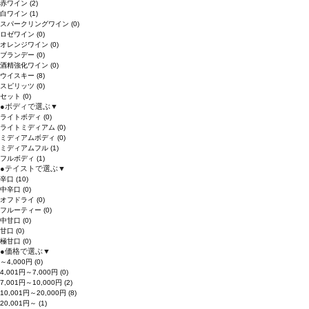
赤ワイン
(2)
白ワイン
(1)
スパークリングワイン
(0)
ロゼワイン
(0)
オレンジワイン
(0)
ブランデー
(0)
酒精強化ワイン
(0)
ウイスキー
(8)
スピリッツ
(0)
セット
(0)
●
ボディで選ぶ
▼
ライトボディ
(0)
ライトミディアム
(0)
ミディアムボディ
(0)
ミディアムフル
(1)
フルボディ
(1)
●
テイストで選ぶ
▼
辛口
(10)
中辛口
(0)
オフドライ
(0)
フルーティー
(0)
中甘口
(0)
甘口
(0)
極甘口
(0)
●
価格で選ぶ
▼
～4,000円
(0)
4,001円～7,000円
(0)
7,001円～10,000円
(2)
10,001円～20,000円
(8)
20,001円～
(1)