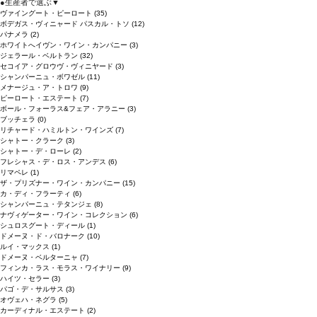
●
生産者で選ぶ
▼
ヴァイングート・ピーロート
(35)
ボデガス・ヴィニャード パスカル・トソ
(12)
パナメラ
(2)
ホワイトへイヴン・ワイン・カンパニー
(3)
ジェラール・ベルトラン
(32)
セコイア・グロウヴ・ヴィニヤード
(3)
シャンパーニュ・ボワゼル
(11)
メナージュ・ア・トロワ
(9)
ピーロート・エステート
(7)
ボール・フォーラス&フェア・アラニー
(3)
ブッチェラ
(0)
リチャード・ハミルトン・ワインズ
(7)
シャトー・クラーク
(3)
シャトー・デ・ローレ
(2)
フレシャス・デ・ロス・アンデス
(6)
リマペレ
(1)
ザ・プリズナー・ワイン・カンパニー
(15)
カ・ディ・フラーティ
(6)
シャンパーニュ・テタンジェ
(8)
ナヴィゲーター・ワイン・コレクション
(6)
シュロスグート・ディール
(1)
ドメーヌ・ド・バロナーク
(10)
ルイ・マックス
(1)
ドメーヌ・ベルターニャ
(7)
フィンカ・ラス・モラス・ワイナリー
(9)
ハイツ・セラー
(3)
パゴ・デ・サルサス
(3)
オヴェハ・ネグラ
(5)
カーディナル・エステート
(2)