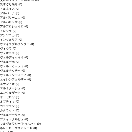
黒すぐり果汁
(0)
アルネイス
(0)
アルバーナ
(0)
アルバリーニョ
(0)
アルバロッサ
(0)
アルフロシェイロ
(0)
アレッラ
(0)
アンソニカ
(0)
インツォリア
(0)
ヴァイスブルグンダー
(0)
ヴィウラ
(0)
ヴィオニエ
(0)
ヴェルディッキオ
(0)
ヴェルデホ
(0)
ヴェルドゥッツォ
(0)
ヴェルナッチャ
(0)
ヴェルメンティーノ
(0)
エイレンフェルザー
(0)
エナンチオ
(0)
エルミタージュ
(0)
エンクルザード
(0)
オーセロワ
(0)
オプティマ
(0)
カステラン
(0)
カタラット
(0)
ヴェルデーリョ
(0)
プティ・クルビュ
(0)
マルヴォワジー(トゥルバ）
(0)
ネレッロ・マスカレーゼ
(0)