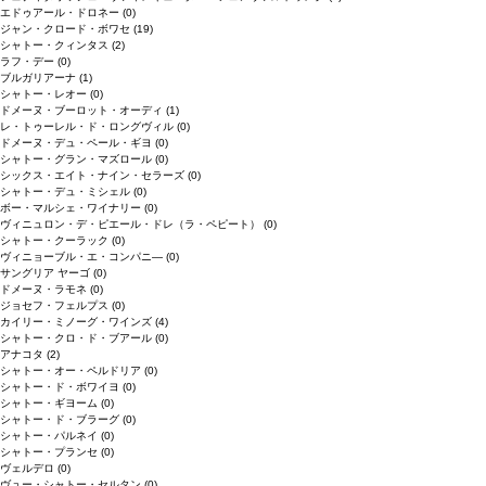
エドゥアール・ドロネー
(0)
ジャン・クロード・ボワセ
(19)
シャトー・クィンタス
(2)
ラフ・デー
(0)
ブルガリアーナ
(1)
シャトー・レオー
(0)
ドメーヌ・ブーロット・オーディ
(1)
レ・トゥーレル・ド・ロングヴィル
(0)
ドメーヌ・デュ・ペール・ギヨ
(0)
シャトー・グラン・マズロール
(0)
シックス・エイト・ナイン・セラーズ
(0)
シャトー・デュ・ミシェル
(0)
ボー・マルシェ・ワイナリー
(0)
ヴィニュロン・デ・ピエール・ドレ（ラ・ペピート）
(0)
シャトー・クーラック
(0)
ヴィニョーブル・エ・コンパニ―
(0)
サングリア ヤーゴ
(0)
ドメーヌ・ラモネ
(0)
ジョセフ・フェルプス
(0)
カイリー・ミノーグ・ワインズ
(4)
シャトー・クロ・ド・ブアール
(0)
アナコタ
(2)
シャトー・オー・ペルドリア
(0)
シャトー・ド・ボワイヨ
(0)
シャトー・ギヨーム
(0)
シャトー・ド・ブラーグ
(0)
シャトー・パルネイ
(0)
シャトー・プランセ
(0)
ヴェルデロ
(0)
ヴュー・シャトー・セルタン
(0)