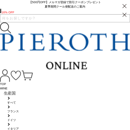
【500円OFF】メルマガ登録で割引クーポンプレゼント
夏季期間クール便配送のご案内
16% OFF
TOP
WINE
生産国
すべて
フランス
ドイツ
イタリア