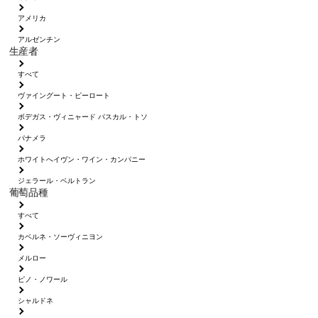
アメリカ
アルゼンチン
生産者
すべて
ヴァイングート・ピーロート
ボデガス・ヴィニャード パスカル・トソ
パナメラ
ホワイトへイヴン・ワイン・カンパニー
ジェラール・ベルトラン
葡萄品種
すべて
カベルネ・ソーヴィニヨン
メルロー
ピノ・ノワール
シャルドネ