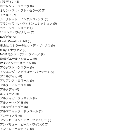
パラディン
(3)
ローレンツ・ファイヴ
(6)
オリン・スウィフト・セラーズ
(9)
ドゥルト
(7)
シークレット・インダルジェンス
(3)
フランソワ・L・ヴィトン コレクション
(5)
コニャック・レロー
(11)
14ハンズ・ワイナリー
(0)
E.ギガル
(0)
Ferd. Pieroth GmbH
(0)
GLMエストラーテヒヤ・デ・ヴィノス
(0)
M by モナヴァン
(0)
MGM モンド・デル・ヴィーノ
(2)
SASピエール・シェニエ
(0)
WGテゥンガースハイム
(0)
アウグスト・ケスラー
(0)
アジエンダ・アグリコラ・パセッティ
(0)
アラルディカ
(0)
アリアンス・ロワール
(0)
アルタ・アレーリャ
(0)
アルタディ
(0)
ルフィーノ
(5)
アルティガ・フュステル
(4)
アルノー・バイヨ
(0)
アルマヴィーヴァ
(6)
アルマニャック・ドゥロール
(0)
アンティノリ
(0)
アンテロ・メンチェタ・ファミリー
(0)
アンドリュー・ピース・ワインズ
(0)
アンドレ・ボロディン
(0)