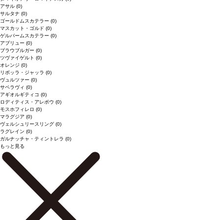
アサル
(0)
サルタナ
(0)
ゴールドムスカテラー
(0)
マスカット・ゴルド
(0)
ゲルバームスカテラー
(0)
アブリュー
(0)
ブラウブルガー
(0)
ツヴァイゲルト
(0)
オレンジ
(0)
リボッラ・ジャッラ
(0)
ヴュルツァー
(0)
サペラヴィ
(0)
アギオルギティコ
(0)
ロディティス・アレポウ
(0)
モスホフィレロ
(0)
マラグジア
(0)
ヴェルシュリースリング
(0)
ラグレイン
(0)
ガルナッチャ・ティントレラ
(0)
もっと見る