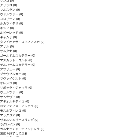
リンゴ
(0)
グリッロ
(0)
マルスラン
(0)
ヴァルツァー
(0)
コロリーノ
(0)
ルカツィテリ
(0)
キシィ
(0)
ルビーレッド
(0)
ギャムザ
(0)
タマイオアサ・ロマネアスカ
(0)
アサル
(0)
サルタナ
(0)
ゴールドムスカテラー
(0)
マスカット・ゴルド
(0)
ゲルバームスカテラー
(0)
アブリュー
(0)
ブラウブルガー
(0)
ツヴァイゲルト
(0)
オレンジ
(0)
リボッラ・ジャッラ
(0)
ヴュルツァー
(0)
サペラヴィ
(0)
アギオルギティコ
(0)
ロディティス・アレポウ
(0)
モスホフィレロ
(0)
マラグジア
(0)
ヴェルシュリースリング
(0)
ラグレイン
(0)
ガルナッチャ・ティントレラ
(0)
選択を終了して戻る