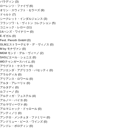
パラディン
(3)
ローレンツ・ファイヴ
(6)
オリン・スウィフト・セラーズ
(9)
ドゥルト
(7)
シークレット・インダルジェンス
(3)
フランソワ・L・ヴィトン コレクション
(5)
コニャック・レロー
(11)
14ハンズ・ワイナリー
(0)
E.ギガル
(0)
Ferd. Pieroth GmbH
(0)
GLMエストラーテヒヤ・デ・ヴィノス
(0)
M by モナヴァン
(0)
MGM モンド・デル・ヴィーノ
(2)
SASピエール・シェニエ
(0)
WGテゥンガースハイム
(0)
アウグスト・ケスラー
(0)
アジエンダ・アグリコラ・パセッティ
(0)
アラルディカ
(0)
アリアンス・ロワール
(0)
アルタ・アレーリャ
(0)
アルタディ
(0)
ルフィーノ
(5)
アルティガ・フュステル
(4)
アルノー・バイヨ
(0)
アルマヴィーヴァ
(6)
アルマニャック・ドゥロール
(0)
アンティノリ
(0)
アンテロ・メンチェタ・ファミリー
(0)
アンドリュー・ピース・ワインズ
(0)
アンドレ・ボロディン
(0)