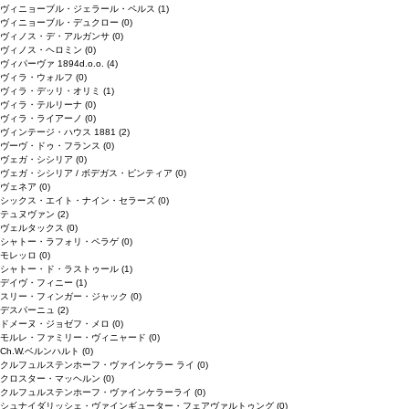
ヴィニョーブル・ジェラール・ペルス
(1)
ヴィニョーブル・デュクロー
(0)
ヴィノス・デ・アルガンサ
(0)
ヴィノス・ヘロミン
(0)
ヴィパーヴァ 1894d.o.o.
(4)
ヴィラ・ウォルフ
(0)
ヴィラ・デッリ・オリミ
(1)
ヴィラ・テルリーナ
(0)
ヴィラ・ライアーノ
(0)
ヴィンテージ・ハウス 1881
(2)
ヴーヴ・ドゥ・フランス
(0)
ヴェガ・シシリア
(0)
ヴェガ・シシリア / ボデガス・ピンティア
(0)
ヴェネア
(0)
シックス・エイト・ナイン・セラーズ
(0)
テュヌヴァン
(2)
ヴェルタックス
(0)
シャトー・ラフォリ・ペラゲ
(0)
モレッロ
(0)
シャトー・ド・ラストゥール
(1)
デイヴ・フィニー
(1)
スリー・フィンガー・ジャック
(0)
デスパーニュ
(2)
ドメーヌ・ジョゼフ・メロ
(0)
モルレ・ファミリー・ヴィニャード
(0)
Ch.W.ベルンハルト
(0)
クルフュルステンホーフ・ヴァインケラー ライ
(0)
クロスター・マッヘルン
(0)
クルフュルステンホーフ・ヴァインケラーライ
(0)
シュナイダリッシェ・ヴァインギューター・フェアヴァルトゥング
(0)