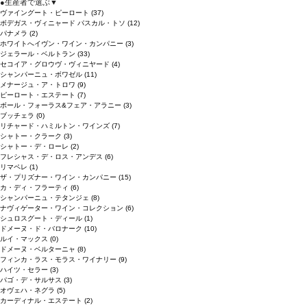
●
生産者で選ぶ
▼
ヴァイングート・ピーロート
(37)
ボデガス・ヴィニャード パスカル・トソ
(12)
パナメラ
(2)
ホワイトへイヴン・ワイン・カンパニー
(3)
ジェラール・ベルトラン
(33)
セコイア・グロウヴ・ヴィニヤード
(4)
シャンパーニュ・ボワゼル
(11)
メナージュ・ア・トロワ
(9)
ピーロート・エステート
(7)
ボール・フォーラス&フェア・アラニー
(3)
ブッチェラ
(0)
リチャード・ハミルトン・ワインズ
(7)
シャトー・クラーク
(3)
シャトー・デ・ローレ
(2)
フレシャス・デ・ロス・アンデス
(6)
リマペレ
(1)
ザ・プリズナー・ワイン・カンパニー
(15)
カ・ディ・フラーティ
(6)
シャンパーニュ・テタンジェ
(8)
ナヴィゲーター・ワイン・コレクション
(6)
シュロスグート・ディール
(1)
ドメーヌ・ド・バロナーク
(10)
ルイ・マックス
(0)
ドメーヌ・ベルターニャ
(8)
フィンカ・ラス・モラス・ワイナリー
(9)
ハイツ・セラー
(3)
パゴ・デ・サルサス
(3)
オヴェハ・ネグラ
(5)
カーディナル・エステート
(2)