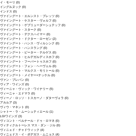
イ・モーリ
(0)
イングルヌック
(0)
インドス
(0)
ヴァイングート・エルンスト・ブレッツ
(0)
ヴァイングート・ケスター・ヴォルフ
(0)
ヴァイングート・ゲブリューダーシュテッフ
(0)
ヴァイングート・スターク
(0)
ヴァイングート・デクスハイマー
(0)
ヴァイングート・ドクター・ローゼン
(2)
ヴァイングート・ハンス・ヴィルシンク
(0)
ヴァイングート・ハンスラング
(0)
ヴァイングート・ピーター・テルゲス
(0)
ヴァイングート・ヒルデガルディスホフ
(0)
ヴァイングート・フーバートゥスホフ
(0)
ヴァイングート・フォン・ヘーヴェル
(0)
ヴァイングート・マルクス・モリトール
(0)
ヴァイングート・メイヤー=ナッケル
(0)
ヴァン・ブレバン
(0)
ヴィア・ワインズ
(0)
ヴィーニャ・ヴィック・ワイナリー
(5)
ヴィーニャ・エドマラ
(0)
ヴィーノ・ロッソ・トスカーノ・ダターヴォラ
(0)
アカルア
(3)
ヴィウ・マネント
(0)
シャトー・ラ・ムーシュティエール
(1)
LGIワインズ
(3)
ヴィコント・ベルナール・ドゥ・ロマネ
(0)
ヴィティクルトーレス マス・ダン・ジル
(0)
ヴィニェド・チャドウィック
(4)
ヴィニェドス・イ・ボデガス・ムニョス
(4)