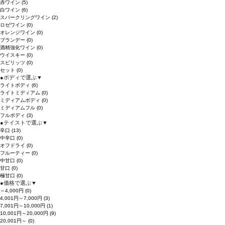
赤ワイン
(5)
白ワイン
(6)
スパークリングワイン
(2)
ロゼワイン
(0)
オレンジワイン
(0)
ブランデー
(0)
酒精強化ワイン
(0)
ウイスキー
(0)
スピリッツ
(0)
セット
(0)
●
ボディで選ぶ
▼
ライトボディ
(6)
ライトミディアム
(0)
ミディアムボディ
(0)
ミディアムフル
(0)
フルボディ
(3)
●
テイストで選ぶ
▼
辛口
(13)
中辛口
(0)
オフドライ
(0)
フルーティー
(0)
中甘口
(0)
甘口
(0)
極甘口
(0)
●
価格で選ぶ
▼
～4,000円
(0)
4,001円～7,000円
(3)
7,001円～10,000円
(1)
10,001円～20,000円
(9)
20,001円～
(0)