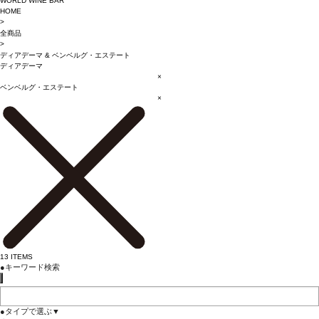
WORLD WINE BAR
HOME
>
全商品
>
ディアデーマ
&
ベンベルグ・エステート
ディアデーマ
×
ベンベルグ・エステート
×
13
ITEMS
●
キーワード検索
●
タイプで選ぶ
▼