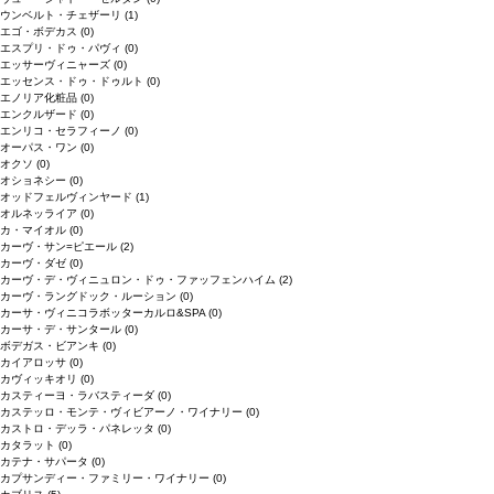
ウンベルト・チェザーリ
(1)
エゴ・ボデカス
(0)
エスプリ・ドゥ・パヴィ
(0)
エッサーヴィニャーズ
(0)
エッセンス・ドゥ・ドゥルト
(0)
エノリア化粧品
(0)
エンクルザード
(0)
エンリコ・セラフィーノ
(0)
オーパス・ワン
(0)
オクソ
(0)
オショネシー
(0)
オッドフェルヴィンヤード
(1)
オルネッライア
(0)
カ・マイオル
(0)
カーヴ・サン=ピエール
(2)
カーヴ・ダゼ
(0)
カーヴ・デ・ヴィニュロン・ドゥ・ファッフェンハイム
(2)
カーヴ・ラングドック・ルーション
(0)
カーサ・ヴィニコラボッターカルロ&SPA
(0)
カーサ・デ・サンタール
(0)
ボデガス・ビアンキ
(0)
カイアロッサ
(0)
カヴィッキオリ
(0)
カスティーヨ・ラバスティーダ
(0)
カステッロ・モンテ・ヴィビアーノ・ワイナリー
(0)
カストロ・デッラ・パネレッタ
(0)
カタラット
(0)
カテナ・サパータ
(0)
カプサンディー・ファミリー・ワイナリー
(0)