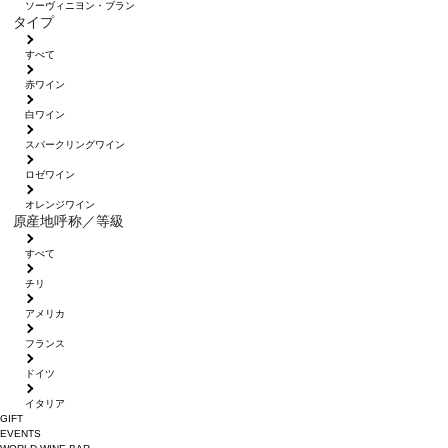
ソーヴィニヨン・ブラン
タイプ
すべて
赤ワイン
白ワイン
スパークリングワイン
ロゼワイン
オレンジワイン
原産地呼称／等級
すべて
チリ
アメリカ
フランス
ドイツ
イタリア
GIFT
EVENTS