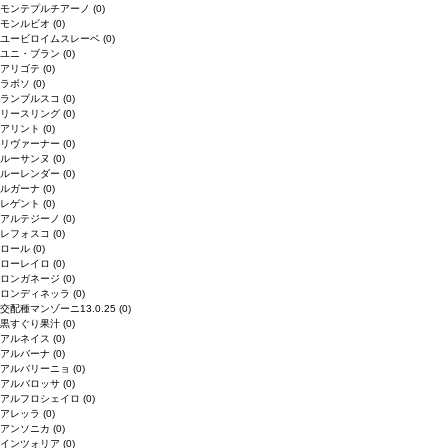
モンテプルチアーノ
(0)
モンルビオ
(0)
ユービロイムスレーベ
(0)
ユニ・ブラン
(0)
アリゴテ
(0)
ラボソ
(0)
ランブルスコ
(0)
リースリング
(0)
アリント
(0)
リヴァーナー
(0)
ルーサンヌ
(0)
ルーレンダー
(0)
ルガーナ
(0)
レゲント
(0)
アルテジーノ
(0)
レフォスコ
(0)
ロール
(0)
ローレイロ
(0)
ロンガネージ
(0)
ロンディネッラ
(0)
交配種マンゾーニ13.0.25
(0)
黒すぐり果汁
(0)
アルネイス
(0)
アルバーナ
(0)
アルバリーニョ
(0)
アルバロッサ
(0)
アルフロシェイロ
(0)
アレッラ
(0)
アンソニカ
(0)
インツォリア
(0)