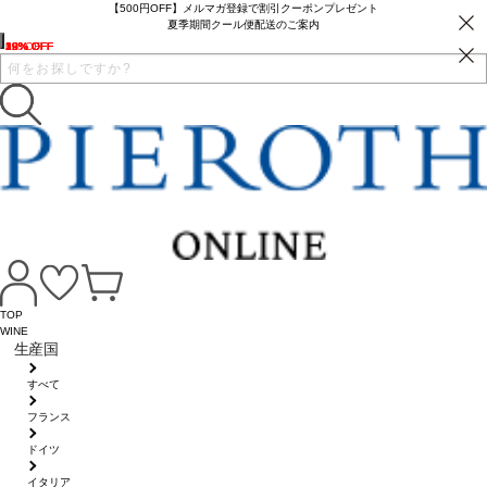
【500円OFF】メルマガ登録で割引クーポンプレゼント
夏季期間クール便配送のご案内
19% OFF
19% OFF
32% OFF
19% OFF
10% OFF
22% OFF
6% OFF
TOP
WINE
生産国
すべて
フランス
ドイツ
イタリア