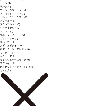
アサル
(0)
サルタナ
(0)
ゴールドムスカテラー
(0)
マスカット・ゴルド
(0)
ゲルバームスカテラー
(0)
アブリュー
(0)
ブラウブルガー
(0)
ツヴァイゲルト
(0)
オレンジ
(0)
リボッラ・ジャッラ
(0)
ヴュルツァー
(0)
サペラヴィ
(0)
アギオルギティコ
(0)
ロディティス・アレポウ
(0)
モスホフィレロ
(0)
マラグジア
(0)
ヴェルシュリースリング
(0)
ラグレイン
(0)
ガルナッチャ・ティントレラ
(0)
もっと見る