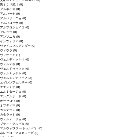
黒すぐり果汁
(0)
アルネイス
(0)
アルバーナ
(0)
アルバリーニョ
(0)
アルバロッサ
(0)
アルフロシェイロ
(0)
アレッラ
(0)
アンソニカ
(0)
インツォリア
(0)
ヴァイスブルグンダー
(0)
ヴィウラ
(0)
ヴィオニエ
(1)
ヴェルディッキオ
(0)
ヴェルデホ
(0)
ヴェルドゥッツォ
(0)
ヴェルナッチャ
(0)
ヴェルメンティーノ
(3)
エイレンフェルザー
(0)
エナンチオ
(0)
エルミタージュ
(0)
エンクルザード
(0)
オーセロワ
(0)
オプティマ
(0)
カステラン
(0)
カタラット
(0)
ヴェルデーリョ
(0)
プティ・クルビュ
(0)
マルヴォワジー(トゥルバ）
(0)
ネレッロ・マスカレーゼ
(0)