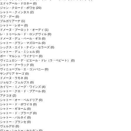
エドゥアール・ドロネー
(0)
ジャン・クロード・ボワセ
(20)
シャトー・クィンタス
(2)
ラフ・デー
(0)
ブルガリアーナ
(1)
シャトー・レオー
(0)
ドメーヌ・ブーロット・オーディ
(1)
レ・トゥーレル・ド・ロングヴィル
(0)
ドメーヌ・デュ・ペール・ギヨ
(0)
シャトー・グラン・マズロール
(0)
シックス・エイト・ナイン・セラーズ
(0)
シャトー・デュ・ミシェル
(0)
ボー・マルシェ・ワイナリー
(0)
ヴィニュロン・デ・ピエール・ドレ（ラ・ペピート）
(0)
シャトー・クーラック
(0)
ヴィニョーブル・エ・コンパニ―
(0)
サングリア ヤーゴ
(0)
ドメーヌ・ラモネ
(0)
ジョセフ・フェルプス
(0)
カイリー・ミノーグ・ワインズ
(4)
シャトー・クロ・ド・ブアール
(0)
アナコタ
(2)
シャトー・オー・ペルドリア
(0)
シャトー・ド・ボワイヨ
(0)
シャトー・ギヨーム
(0)
シャトー・ド・ブラーグ
(0)
シャトー・パルネイ
(0)
シャトー・プランセ
(0)
ヴェルデロ
(0)
ヴュー・シャトー・セルタン
(0)