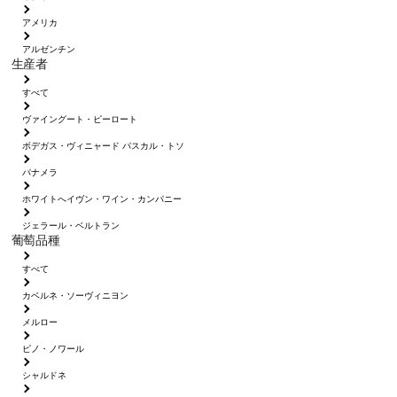
アメリカ
アルゼンチン
生産者
すべて
ヴァイングート・ピーロート
ボデガス・ヴィニャード パスカル・トソ
パナメラ
ホワイトへイヴン・ワイン・カンパニー
ジェラール・ベルトラン
葡萄品種
すべて
カベルネ・ソーヴィニヨン
メルロー
ピノ・ノワール
シャルドネ