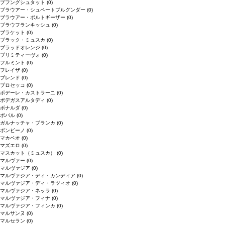
プフングシュタット
(0)
ブラウアー・シュペートブルグンダー
(0)
ブラウアー・ポルトギーザー
(0)
ブラウフランキッシュ
(0)
ブラケット
(0)
ブラック・ミュスカ
(0)
ブラッドオレンジ
(0)
プリミティーヴォ
(0)
フルミント
(0)
フレイザ
(0)
ブレンド
(0)
プロセッコ
(0)
ポデーレ・カストラーニ
(0)
ボデガスアルタディ
(0)
ボナルダ
(0)
ボバル
(0)
ガルナッチャ・ブランカ
(0)
ボンビーノ
(0)
マカベオ
(0)
マズエロ
(0)
マスカット（ミュスカ）
(0)
マルヴァー
(0)
マルヴァジア
(0)
マルヴァジア・ディ・カンディア
(0)
マルヴァジア・ディ・ラツィオ
(0)
マルヴァジア・ネッラ
(0)
マルヴァジア・フィナ
(0)
マルヴァジア・フィンカ
(0)
マルサンヌ
(0)
マルセラン
(0)