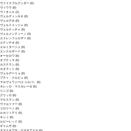
ヴァイスブルグンダー
(0)
ヴィウラ
(0)
ヴィオニエ
(1)
ヴェルディッキオ
(0)
ヴェルデホ
(0)
ヴェルドゥッツォ
(0)
ヴェルナッチャ
(0)
ヴェルメンティーノ
(3)
エイレンフェルザー
(0)
エナンチオ
(0)
エルミタージュ
(0)
エンクルザード
(0)
オーセロワ
(0)
オプティマ
(0)
カステラン
(0)
カタラット
(0)
ヴェルデーリョ
(0)
プティ・クルビュ
(0)
マルヴォワジー(トゥルバ）
(0)
ネレッロ・マスカレーゼ
(0)
リンゴ
(0)
グリッロ
(0)
マルスラン
(0)
ヴァルツァー
(0)
コロリーノ
(0)
ルカツィテリ
(0)
キシィ
(0)
ルビーレッド
(0)
ギャムザ
(0)
タマイオアサ・ロマネアスカ
(0)