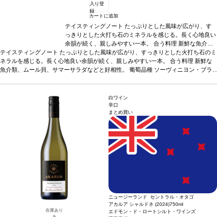
入り登
録
カートに追加
テイスティングノート
たっぷりとした風味が広がり、す
っきりとした火打ち石のミネラルを感じる。長く心地良い
余韻が続く、親しみやすい一本。
合う料理
新鮮な魚介
テイスティングノート
たっぷりとした風味が広がり、すっきりとした火打ち石のミ
類、ムール貝、サマーサラダなどと好相性。
葡萄品種
ソ
ネラルを感じる。長く心地良い余韻が続く、親しみやすい一本。
ーヴィニヨン・ブラン 100%
認証
SWNZサスティナブル
合う料理
新鮮な
魚介類、ムール貝、サマーサラダなどと好相性。
認証
*本ヴィンテージが在庫切れの場合、在庫があり価格
葡萄品種
ソーヴィニヨン・ブラ
ン 100%
認証
SWNZサスティナブル認証
が同様の場合は自動的に次のヴィンテージに変更されま
*本ヴィンテージが在庫切れの場合、在庫
があり価格が同様の場合は自動的に次のヴィンテージに変更されます、ご了承くだ
す、ご了承ください。
さい。
白ワイン
辛口
まとめ買い
ニュージーランド セントラル・オタゴ
アカルア シャルドネ (2024)
750ml
在庫あり
エドモン・ド・ロートシルト・ワインズ