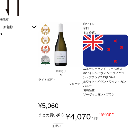
表示順
白ワイン
新着順
辛口
まとめ買い
▼
ニュージーランド マールボロ
在庫あり
ホワイトヘイヴン ソーヴィニヨ
3
ン・ブラン (2025)
750ml
ライトボディ
ホワイトへイヴン・ワイン・カン
フルボディ
パニー
葡萄品種:
ソーヴィニヨン・ブラン
¥5,060
¥4,070
まとめ買い(6+)
19%OFF
/ 1本
お気に