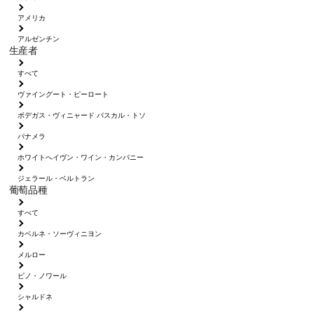
アメリカ
アルゼンチン
生産者
すべて
ヴァイングート・ピーロート
ボデガス・ヴィニャード パスカル・トソ
パナメラ
ホワイトへイヴン・ワイン・カンパニー
ジェラール・ベルトラン
葡萄品種
すべて
カベルネ・ソーヴィニヨン
メルロー
ピノ・ノワール
シャルドネ