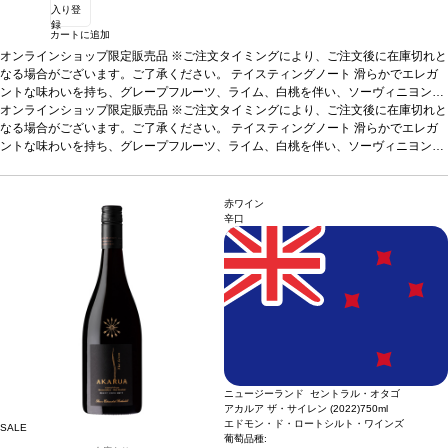
入り登
録
カートに追加
オンラインショップ限定販売品 ※ご注文タイミングにより、ご注文後に在庫切れと
なる場合がございます。ご了承ください。
テイスティングノート
滑らかでエレガ
ントな味わいを持ち、グレープフルーツ、ライム、白桃を伴い、ソーヴィニヨン・
ブランも感じる。クリーンでドライなミディアムボディ。
オンラインショップ限定販売品 ※ご注文タイミングにより、ご注文後に在庫切れと
合う料理
シーフード、
寿司、チキンなどと好相性。
なる場合がございます。ご了承ください。
葡萄品種
100% ソーヴィニヨン・ブラン
テイスティングノート
滑らかでエレガ
サスティナ
ブル認証
ントな味わいを持ち、グレープフルーツ、ライム、白桃を伴い、ソーヴィニヨン・
SWNZサスティナブル認証、ヴィーガン
ブランも感じる。クリーンでドライなミディアムボディ。
合う料理
シーフード、
寿司、チキンなどと好相性。
葡萄品種
100% ソーヴィニヨン・ブラン
サスティナ
ブル認証
SWNZサスティナブル認証、ヴィーガン
赤ワイン
辛口
ニュージーランド セントラル・オタゴ
アカルア ザ・サイレン (2022)
750ml
エドモン・ド・ロートシルト・ワインズ
SALE
葡萄品種: