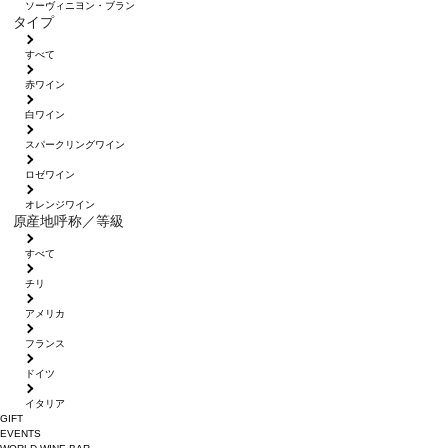
ソーヴィニヨン・ブラン
タイプ
すべて
赤ワイン
白ワイン
スパークリングワイン
ロゼワイン
オレンジワイン
原産地呼称／等級
すべて
チリ
アメリカ
フランス
ドイツ
イタリア
GIFT
EVENTS