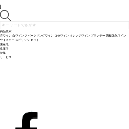
る野菜料理
味わいは、甘いダークチェリー、スパイス、ドライハーブ、スモーキーなオークを
葡萄品種
ピノ・ノワール
サスティナブル認証
SWNZ認証
*本ヴィンテ
ージが在庫切れの場合、在庫があり価格が同様の場合は自動的に次のヴィンテージ
伴う。凝縮していて鮮やかな酸味と滑らかで繊細なテクスチャーを持ち、非常に長
に変更されます、ご了承ください。
いミネラルの後味が続く。
合う料理
仔羊のロースト、キノコ料理、甘みや酸味あ
る野菜料理
葡萄品種
ピノ・ノワール
サスティナブル認証
SWNZ認証
*本ヴィンテ
ージが在庫切れの場合、在庫があり価格が同様の場合は自動的に次のヴィンテージ
に変更されます、ご了承ください。
商品検索
赤ワイン
白ワイン
スパークリングワイン
ロゼワイン
オレンジワイン
ブランデー
酒精強化ワイン
ウイスキー
スピリッツ
セット
生産地
生産者
特集
サービス