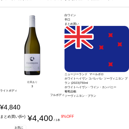
ブラン 100%
認証
SWNZ/AMW認証
*本ヴィンテージが在庫切れの場合、在庫があ
り価格が同様の場合は自動的に次のヴィンテージに変更されます、ご了承くださ
い。
白ワイン
辛口
まとめ買い
ニュージーランド マールボロ
ホワイトヘイヴン コパレパレ ソーヴィニヨン ブ
在庫あり
ラン (2023)
750ml
3
ホワイトへイヴン・ワイン・カンパニー
ライトボディ
葡萄品種:
フルボディ
ソーヴィニヨン・ブラン
¥4,840
¥4,400
まとめ買い(6+)
9%OFF
/ 1本
お気に