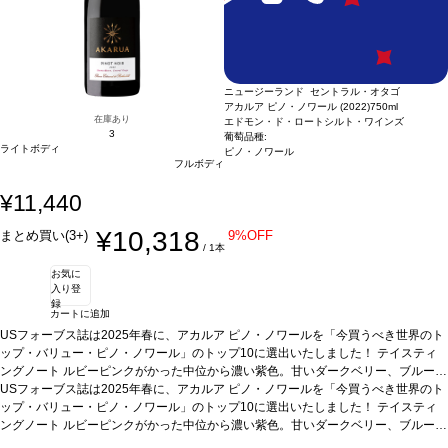
ニュージーランド セントラル・オタゴ
アカルア ピノ・ノワール (2022)
750ml
在庫あり
エドモン・ド・ロートシルト・ワインズ
3
葡萄品種:
ライトボディ
ピノ・ノワール
フルボディ
¥11,440
¥10,318
まとめ買い(3+)
9%OFF
/ 1本
お気に
入り登
録
カートに追加
USフォーブス誌は2025年春に、アカルア ピノ・ノワールを「今買うべき世界のト
ップ・バリュー・ピノ・ノワール」のトップ10に選出いたしました！
テイスティ
ングノート
ルビーピンクがかった中位から濃い紫色。甘いダークベリー、ブルーベ
リー、スパイス、キノコ、ほのかななめし革の芳醇なアロマを示す。フルボディな
USフォーブス誌は2025年春に、アカルア ピノ・ノワールを「今買うべき世界のト
味わいは、甘いダークチェリー、スパイス、ドライハーブ、スモーキーなオークを
ップ・バリュー・ピノ・ノワール」のトップ10に選出いたしました！
テイスティ
伴う。凝縮していて鮮やかな酸味と滑らかで繊細なテクスチャーを持ち、非常に長
ングノート
ルビーピンクがかった中位から濃い紫色。甘いダークベリー、ブルーベ
いミネラルの後味が続く。
リー、スパイス、キノコ、ほのかななめし革の芳醇なアロマを示す。フルボディな
合う料理
仔羊のロースト、キノコ料理、甘みや酸味あ