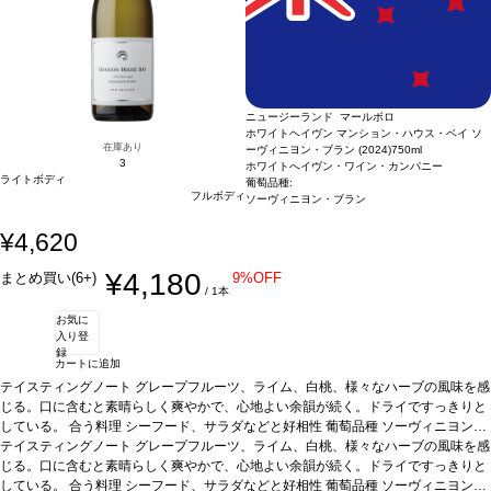
ニュージーランド マールボロ
ホワイトヘイヴン マンション・ハウス・ベイ ソ
在庫あり
ーヴィニヨン・ブラン (2024)
750ml
3
ホワイトへイヴン・ワイン・カンパニー
ライトボディ
葡萄品種:
フルボディ
ソーヴィニヨン・ブラン
¥4,620
¥4,180
まとめ買い(6+)
9%OFF
/ 1本
お気に
入り登
録
カートに追加
テイスティングノート
グレープフルーツ、ライム、白桃、様々なハーブの風味を感
じる。口に含むと素晴らしく爽やかで、心地よい余韻が続く。ドライですっきりと
している。
合う料理
シーフード、サラダなどと好相性
葡萄品種
ソーヴィニヨン・
ブラン 100%
テイスティングノート
認証
SWNZ/AMW認証
グレープフルーツ、ライム、白桃、様々なハーブの風味を感
*本ヴィンテージが在庫切れの場合、在庫があ
り価格が同様の場合は自動的に次のヴィンテージに変更されます、ご了承くださ
じる。口に含むと素晴らしく爽やかで、心地よい余韻が続く。ドライですっきりと
い。
している。
合う料理
シーフード、サラダなどと好相性
葡萄品種
ソーヴィニヨン・