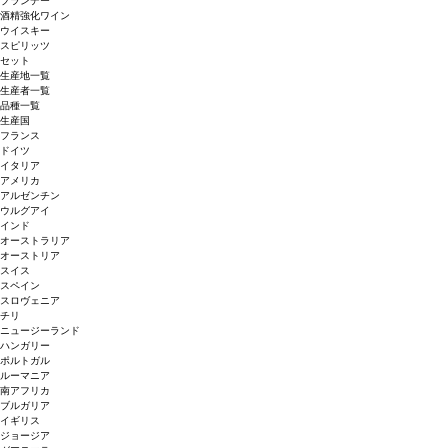
ブランデー
酒精強化ワイン
ウイスキー
スピリッツ
セット
生産地一覧
生産者一覧
品種一覧
生産国
フランス
ドイツ
イタリア
アメリカ
アルゼンチン
ウルグアイ
インド
オーストラリア
オーストリア
スイス
スペイン
スロヴェニア
チリ
ニュージーランド
ハンガリー
ポルトガル
ルーマニア
南アフリカ
ブルガリア
イギリス
ジョージア