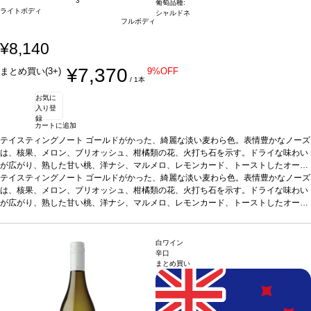
3
葡萄品種:
ライトボディ
シャルドネ
フルボディ
¥8,140
¥7,370
まとめ買い(3+)
9%OFF
/ 1本
お気に
入り登
録
カートに追加
テイスティングノート
ゴールドがかった、綺麗な淡い麦わら色。表情豊かなノーズ
は、核果、メロン、ブリオッシュ、柑橘類の花、火打ち石を示す。ドライな味わい
が広がり、熟した甘い桃、洋ナシ、マルメロ、レモンカード、トーストしたオーク
が感じられる。素晴らしくバランスが取れていて、リッチで凝縮した、核果を含む
テイスティングノート
ゴールドがかった、綺麗な淡い麦わら色。表情豊かなノーズ
長い余韻のフィニッシュが続く。
は、核果、メロン、ブリオッシュ、柑橘類の花、火打ち石を示す。ドライな味わい
合う料理
グリル魚、キノコのリゾット、ロース
ト野菜、山羊のチーズやグリュイエールなどと好相性、またアペリティフにも最適
が広がり、熟した甘い桃、洋ナシ、マルメロ、レモンカード、トーストしたオーク
葡萄品種
が感じられる。素晴らしくバランスが取れていて、リッチで凝縮した、核果を含む
シャルドネ
サスティナブル認証
SWNZ認証
*本ヴィンテージが在庫切れの
場合、在庫があり価格が同様の場合は自動的に次のヴィンテージに変更されます、
長い余韻のフィニッシュが続く。
合う料理
グリル魚、キノコのリゾット、ロース
ご了承ください。
ト野菜、山羊のチーズやグリュイエールなどと好相性、またアペリティフにも最適
白ワイン
葡萄品種
シャルドネ
サスティナブル認証
SWNZ認証
*本ヴィンテージが在庫切れの
辛口
まとめ買い
場合、在庫があり価格が同様の場合は自動的に次のヴィンテージに変更されます、
ご了承ください。