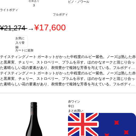
在庫あり
ピノ・ノワール
3
ライトボディ
フルボディ
¥17,600
¥21,274
→
お気に
入り登
録
カートに追加
テイスティングノート
ガーネットがかった中程度のルビー紫色。ノーズは熟した赤
と黒果実、チェリー、ストロベリー、プラムを示す。ほのかなオークと混じり合っ
た素晴らしい花の要素があり、表情豊かで複雑な芳香を与えている。フルボディ
で、甘く熟したベリー類、スミレ、キノコ、トーストしたオークを伴う。味わいは
テイスティングノート
ガーネットがかった中程度のルビー紫色。ノーズは熟した赤
非常に長く複雑で、果実味と酸味のバランスが素晴らしい。見事な凝縮感を持ち、
と黒果実、チェリー、ストロベリー、プラムを示す。ほのかなオークと混じり合っ
滑らかで上質なタンニンをたっぷりと感じ、プラムを含む長い余韻が続く。
た素晴らしい花の要素があり、表情豊かで複雑な芳香を与えている。フルボディ
合う料
理
で、甘く熟したベリー類、スミレ、キノコ、トーストしたオークを伴う。味わいは
ローストしたラム、キノコ料理、甘味や酸味のある野菜料理
葡萄品種
ピノ・ノ
ワール
非常に長く複雑で、果実味と酸味のバランスが素晴らしい。見事な凝縮感を持ち、
認証
SWNZ認証
滑らかで上質なタンニンをたっぷりと感じ、プラムを含む長い余韻が続く。
合う料
赤ワイン
理
ローストしたラム、キノコ料理、甘味や酸味のある野菜料理
葡萄品種
ピノ・ノ
辛口
まとめ買い
ワール
認証
SWNZ認証