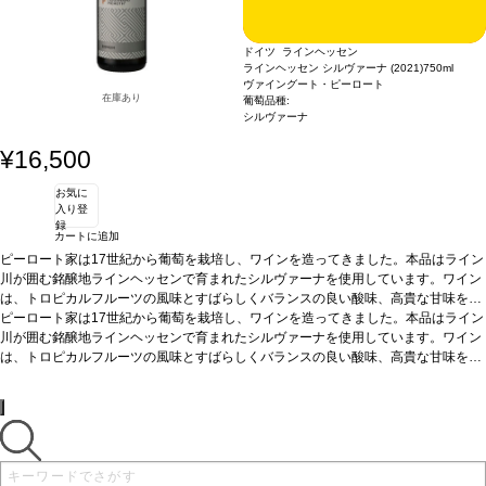
ドイツ ラインヘッセン
ラインヘッセン シルヴァーナ (2021)
750ml
ヴァイングート・ピーロート
在庫あり
葡萄品種:
シルヴァーナ
¥16,500
お気に
入り登
録
カートに追加
ピーロート家は17世紀から葡萄を栽培し、ワインを造ってきました。本品はライン
川が囲む銘醸地ラインヘッセンで育まれたシルヴァーナを使用しています。ワイン
は、トロピカルフルーツの風味とすばらしくバランスの良い酸味、高貴な甘味を示
します。チーズやフルーツのデザートと好相性。
ピーロート家は17世紀から葡萄を栽培し、ワインを造ってきました。本品はライン
テイスティングノート
口に含む
と、アイスワインの素晴らしい特徴である、生き生きとした酸味とバランスのとれ
川が囲む銘醸地ラインヘッセンで育まれたシルヴァーナを使用しています。ワイン
た甘美な甘みが滑らかに広がる。
は、トロピカルフルーツの風味とすばらしくバランスの良い酸味、高貴な甘味を示
合う料理
フルーツタルト、ペイストリーなどの
デザートと好相性。
します。チーズやフルーツのデザートと好相性。
葡萄品種
シルヴァーナ
*本ヴィンテージが在庫切れの場合、在
テイスティングノート
口に含む
庫があり価格が同様の場合は自動的に次のヴィンテージに変更されます、ご了承く
と、アイスワインの素晴らしい特徴である、生き生きとした酸味とバランスのとれ
ださい。
た甘美な甘みが滑らかに広がる。
合う料理
フルーツタルト、ペイストリーなどの
デザートと好相性。
葡萄品種
シルヴァーナ
*本ヴィンテージが在庫切れの場合、在
庫があり価格が同様の場合は自動的に次のヴィンテージに変更されます、ご了承く
ださい。