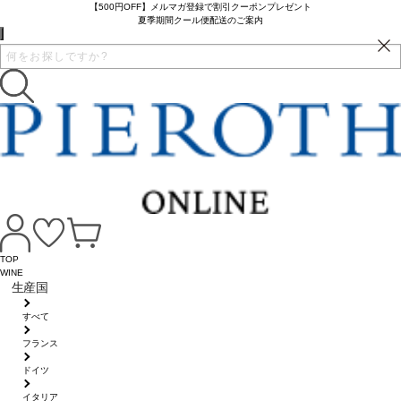
【500円OFF】メルマガ登録で割引クーポンプレゼント
夏季期間クール便配送のご案内
TOP
WINE
生産国
すべて
フランス
ドイツ
イタリア