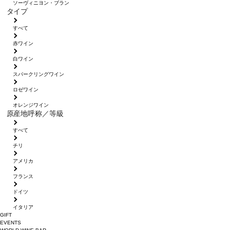
ソーヴィニヨン・ブラン
タイプ
すべて
赤ワイン
白ワイン
スパークリングワイン
ロゼワイン
オレンジワイン
原産地呼称／等級
すべて
チリ
アメリカ
フランス
ドイツ
イタリア
GIFT
EVENTS