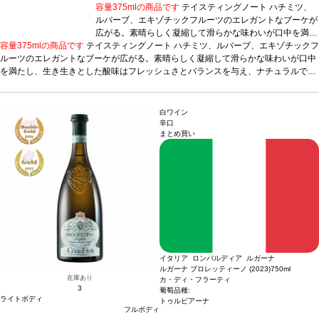
容量375mlの商品です
テイスティングノート
ハチミツ、
ルバーブ、エキゾチックフルーツのエレガントなブーケが
広がる。素晴らしく凝縮して滑らかな味わいが口中を満た
容量375mlの商品です
テイスティングノート
し、生き生きとした酸味はフレッシュさとバランスを与
ハチミツ、ルバーブ、エキゾチックフ
ルーツのエレガントなブーケが広がる。素晴らしく凝縮して滑らかな味わいが口中
え、ナチュラルで柔らかい甘味も感じる。
合う料理
チー
を満たし、生き生きとした酸味はフレッシュさとバランスを与え、ナチュラルで柔
ズ、フルーツ添えの濃厚なデザート、スパイスや塩の効い
らかい甘味も感じる。
合う料理
た前菜などと好相性
チーズ、フルーツ添えの濃厚なデザート、スパイ
葡萄品種
シルヴァーナ
*本ヴィンテ
スや塩の効いた前菜などと好相性
ージが在庫切れの場合、在庫があり価格が同様の場合は自
葡萄品種
シルヴァーナ
*本ヴィンテージが在庫切
れの場合、在庫があり価格が同様の場合は自動的に次のヴィンテージに変更されま
動的に次のヴィンテージに変更されます、ご了承くださ
白ワイン
す、ご了承ください。
い。
辛口
まとめ買い
イタリア ロンバルディア ルガーナ
ルガーナ ブロレッティーノ (2023)
750ml
在庫あり
カ・ディ・フラーティ
3
葡萄品種:
ライトボディ
トゥルビアーナ
フルボディ