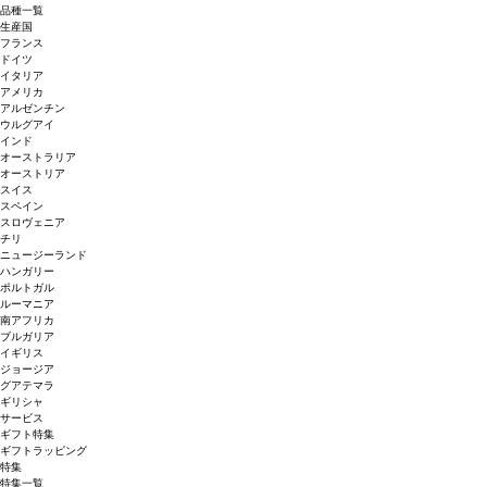
品種一覧
生産国
フランス
ドイツ
イタリア
アメリカ
アルゼンチン
ウルグアイ
インド
オーストラリア
オーストリア
スイス
スペイン
スロヴェニア
チリ
ニュージーランド
ハンガリー
ポルトガル
ルーマニア
南アフリカ
ブルガリア
イギリス
ジョージア
グアテマラ
ギリシャ
サービス
ギフト特集
ギフトラッピング
特集
特集一覧