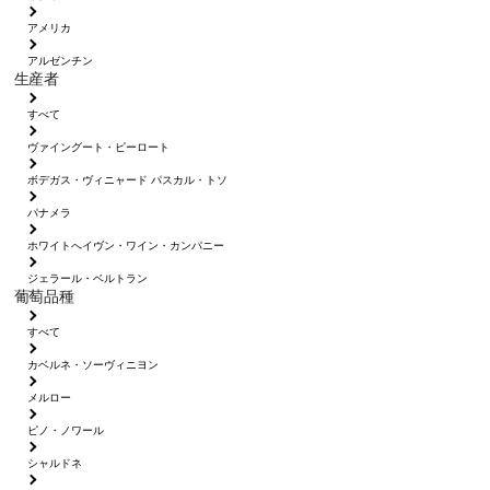
アメリカ
アルゼンチン
生産者
すべて
ヴァイングート・ピーロート
ボデガス・ヴィニャード パスカル・トソ
パナメラ
ホワイトへイヴン・ワイン・カンパニー
ジェラール・ベルトラン
葡萄品種
すべて
カベルネ・ソーヴィニヨン
メルロー
ピノ・ノワール
シャルドネ