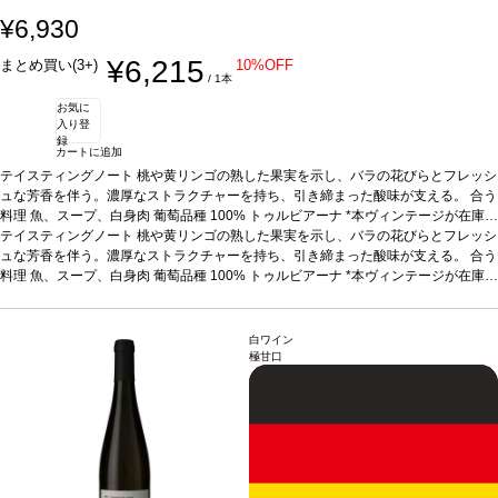
¥6,930
¥6,215
まとめ買い(3+)
10%OFF
/ 1本
お気に
入り登
録
カートに追加
テイスティングノート
桃や黄リンゴの熟した果実を示し、バラの花びらとフレッシ
ュな芳香を伴う。濃厚なストラクチャーを持ち、引き締まった酸味が支える。
合う
料理
魚、スープ、白身肉
葡萄品種
100% トゥルビアーナ
*本ヴィンテージが在庫切
れの場合、在庫があり価格が同様の場合は自動的に次のヴィンテージに変更されま
テイスティングノート
桃や黄リンゴの熟した果実を示し、バラの花びらとフレッシ
す、ご了承ください。
ュな芳香を伴う。濃厚なストラクチャーを持ち、引き締まった酸味が支える。
合う
料理
魚、スープ、白身肉
葡萄品種
100% トゥルビアーナ
*本ヴィンテージが在庫切
れの場合、在庫があり価格が同様の場合は自動的に次のヴィンテージに変更されま
す、ご了承ください。
白ワイン
極甘口