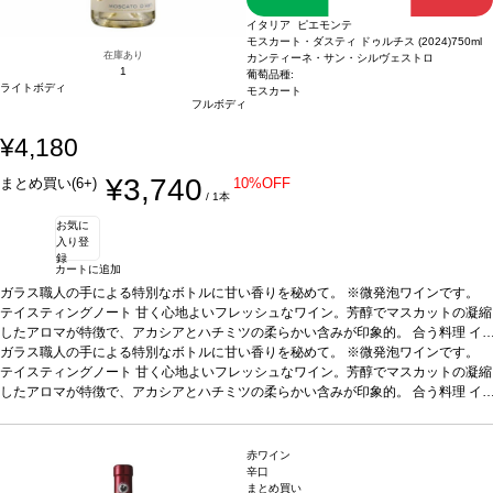
イタリア ピエモンテ
モスカート・ダスティ ドゥルチス (2024)
750ml
在庫あり
カンティーネ・サン・シルヴェストロ
1
葡萄品種:
ライトボディ
モスカート
フルボディ
¥4,180
¥3,740
まとめ買い(6+)
10%OFF
/ 1本
お気に
入り登
録
カートに追加
ガラス職人の手による特別なボトルに甘い香りを秘めて。 ※微発泡ワインです。
テイスティングノート
甘く心地よいフレッシュなワイン。芳醇でマスカットの凝縮
したアロマが特徴で、アカシアとハチミツの柔らかい含みが印象的。
合う料理
イ
チゴ、ペイストリー、アイスクリーム、ケーキ、またアペリティフやディジェステ
ガラス職人の手による特別なボトルに甘い香りを秘めて。 ※微発泡ワインです。
ィフにも最適
テイスティングノート
葡萄品種
甘く心地よいフレッシュなワイン。芳醇でマスカットの凝縮
100% モスカート
認証
サステイナブルEQUALITAS
*本ヴィ
ンテージが在庫切れの場合、在庫があり価格が同様の場合は自動的に次のヴィンテ
したアロマが特徴で、アカシアとハチミツの柔らかい含みが印象的。
合う料理
イ
ージに変更されます、ご了承ください。
チゴ、ペイストリー、アイスクリーム、ケーキ、またアペリティフやディジェステ
ィフにも最適
葡萄品種
100% モスカート
認証
サステイナブルEQUALITAS
*本ヴィ
ンテージが在庫切れの場合、在庫があり価格が同様の場合は自動的に次のヴィンテ
赤ワイン
ージに変更されます、ご了承ください。
辛口
まとめ買い