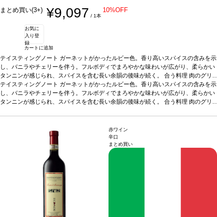
¥9,097
まとめ買い(3+)
10%OFF
/ 1本
お気に
入り登
録
カートに追加
テイスティングノート
ガーネットがかったルビー色。香り高いスパイスの含みを示
し、バニラやチェリーを伴う。フルボディでまろやかな味わいが広がり、柔らかい
タンニンが感じられ、スパイスを含む長い余韻の後味が続く。
合う料理
肉のグリ
ルや煮込み料理、ジビエ、熟成チーズなどと好相性
テイスティングノート
ガーネットがかったルビー色。香り高いスパイスの含みを示
葡萄品種
コルヴィーナ、コル
ヴィノーネ、ロンディネッラ
し、バニラやチェリーを伴う。フルボディでまろやかな味わいが広がり、柔らかい
*本ヴィンテージが在庫切れの場合、在庫があり価格
が同様の場合は自動的に次のヴィンテージに変更されます、ご了承ください。
タンニンが感じられ、スパイスを含む長い余韻の後味が続く。
合う料理
肉のグリ
ルや煮込み料理、ジビエ、熟成チーズなどと好相性
葡萄品種
コルヴィーナ、コル
ヴィノーネ、ロンディネッラ
*本ヴィンテージが在庫切れの場合、在庫があり価格
が同様の場合は自動的に次のヴィンテージに変更されます、ご了承ください。
赤ワイン
辛口
まとめ買い