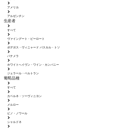
アメリカ
アルゼンチン
生産者
すべて
ヴァイングート・ピーロート
ボデガス・ヴィニャード パスカル・トソ
パナメラ
ホワイトへイヴン・ワイン・カンパニー
ジェラール・ベルトラン
葡萄品種
すべて
カベルネ・ソーヴィニヨン
メルロー
ピノ・ノワール
シャルドネ