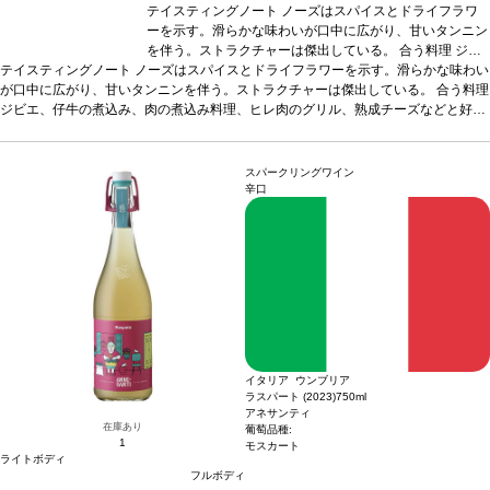
テイスティングノート
ノーズはスパイスとドライフラワ
ーを示す。滑らかな味わいが口中に広がり、甘いタンニン
を伴う。ストラクチャーは傑出している。
合う料理
ジビ
テイスティングノート
ノーズはスパイスとドライフラワーを示す。滑らかな味わい
エ、仔牛の煮込み、肉の煮込み料理、ヒレ肉のグリル、熟
が口中に広がり、甘いタンニンを伴う。ストラクチャーは傑出している。
成チーズなどと好相性
葡萄品種
100% ネッビオーロ
合う料理
認証
ジビエ、仔牛の煮込み、肉の煮込み料理、ヒレ肉のグリル、熟成チーズなどと好相
EQUALITAS認証
*本ヴィンテージが在庫切れの場合、在
性
葡萄品種
100% ネッビオーロ
庫があり価格が同様の場合は自動的に次のヴィンテージに
認証
EQUALITAS認証
*本ヴィンテージが在庫切れ
の場合、在庫があり価格が同様の場合は自動的に次のヴィンテージに変更されま
変更されます、ご了承ください。
す、ご了承ください。
スパークリングワイン
辛口
イタリア ウンブリア
ラスパート (2023)
750ml
アネサンティ
在庫あり
葡萄品種:
1
モスカート
ライトボディ
フルボディ