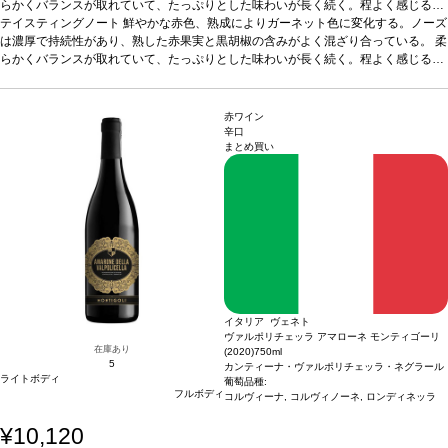
らかくバランスが取れていて、たっぷりとした味わいが長く続く。程よく感じるタ
ンニンは、素晴らしく溶け込んでいる。
テイスティングノート
鮮やかな赤色、熟成によりガーネット色に変化する。ノーズ
合う料理
濃厚な料理、グリル肉、ジビエ
などと好相性
は濃厚で持続性があり、熟した赤果実と黒胡椒の含みがよく混ざり合っている。 柔
葡萄品種
100% サンジョヴェーゼ
*本ヴィンテージが在庫切れの場
合、在庫があり価格が同様の場合は自動的に次のヴィンテージに変更されます、ご
らかくバランスが取れていて、たっぷりとした味わいが長く続く。程よく感じるタ
了承ください。
ンニンは、素晴らしく溶け込んでいる。
合う料理
濃厚な料理、グリル肉、ジビエ
などと好相性
葡萄品種
100% サンジョヴェーゼ
*本ヴィンテージが在庫切れの場
合、在庫があり価格が同様の場合は自動的に次のヴィンテージに変更されます、ご
赤ワイン
了承ください。
辛口
まとめ買い
イタリア ヴェネト
ヴァルポリチェッラ アマローネ モンティゴーリ
在庫あり
(2020)
750ml
5
カンティーナ・ヴァルポリチェッラ・ネグラール
ライトボディ
葡萄品種:
フルボディ
コルヴィーナ, コルヴィノーネ, ロンディネッラ
¥10,120