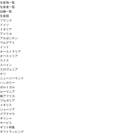
生産地一覧
生産者一覧
品種一覧
生産国
フランス
ドイツ
イタリア
アメリカ
アルゼンチン
ウルグアイ
インド
オーストラリア
オーストリア
スイス
スペイン
スロヴェニア
チリ
ニュージーランド
ハンガリー
ポルトガル
ルーマニア
南アフリカ
ブルガリア
イギリス
ジョージア
グアテマラ
ギリシャ
サービス
ギフト特集
ギフトラッピング