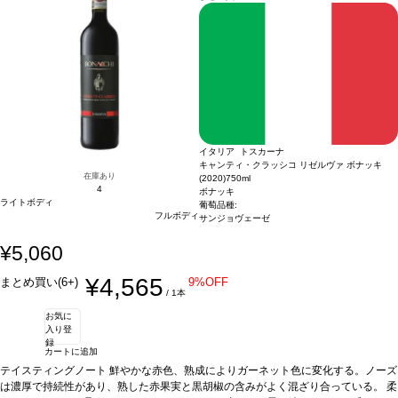
イタリア トスカーナ
キャンティ・クラッシコ リゼルヴァ ボナッキ
在庫あり
(2020)
750ml
4
ボナッキ
ライトボディ
葡萄品種:
フルボディ
サンジョヴェーゼ
¥5,060
¥4,565
まとめ買い(6+)
9%OFF
/ 1本
お気に
入り登
録
カートに追加
テイスティングノート
鮮やかな赤色、熟成によりガーネット色に変化する。ノーズ
は濃厚で持続性があり、熟した赤果実と黒胡椒の含みがよく混ざり合っている。 柔