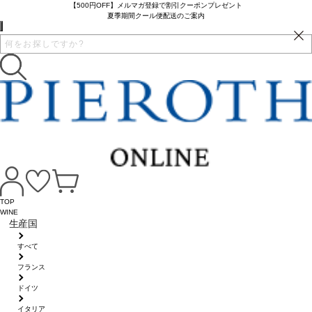
【500円OFF】メルマガ登録で割引クーポンプレゼント
夏季期間クール便配送のご案内
TOP
WINE
生産国
すべて
フランス
ドイツ
イタリア