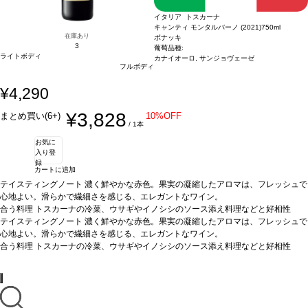
イタリア トスカーナ
キャンティ モンタルバーノ (2021)
750ml
在庫あり
ボナッキ
3
葡萄品種:
ライトボディ
カナイオーロ, サンジョヴェーゼ
フルボディ
¥4,290
¥3,828
まとめ買い(6+)
10%OFF
/ 1本
お気に
入り登
録
カートに追加
テイスティングノート
濃く鮮やかな赤色。果実の凝縮したアロマは、フレッシュで
心地よい。滑らかで繊細さを感じる、エレガントなワイン。
合う料理
トスカーナの冷菜、ウサギやイノシシのソース添え料理などと好相性
葡萄品種
テイスティングノート
サンジョヴェーゼ 90%、カナイオーロ 10%
濃く鮮やかな赤色。果実の凝縮したアロマは、フレッシュで
心地よい。滑らかで繊細さを感じる、エレガントなワイン。
合う料理
トスカーナの冷菜、ウサギやイノシシのソース添え料理などと好相性
葡萄品種
サンジョヴェーゼ 90%、カナイオーロ 10%