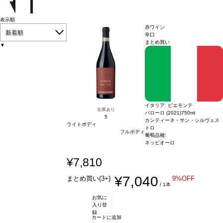
表示順
赤ワイン
新着順
辛口
まとめ買い
▼
イタリア ピエモンテ
在庫あり
バローロ (2021)
750ml
5
カンティーネ・サン・シルヴェス
ライトボディ
トロ
フルボディ
葡萄品種:
ネッビオーロ
¥7,810
¥7,040
まとめ買い(3+)
9%OFF
/ 1本
お気に
入り登
録
カートに追加