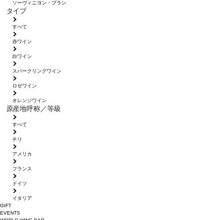
ソーヴィニヨン・ブラン
タイプ
すべて
赤ワイン
白ワイン
スパークリングワイン
ロゼワイン
オレンジワイン
原産地呼称／等級
すべて
チリ
アメリカ
フランス
ドイツ
イタリア
GIFT
EVENTS