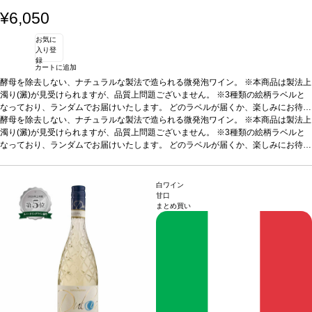
¥6,050
お気に
入り登
録
カートに追加
酵母を除去しない、ナチュラルな製法で造られる微発泡ワイン。 ※本商品は製法上
濁り(澱)が見受けられますが、品質上問題ございません。 ※3種類の絵柄ラベルと
なっており、ランダムでお届けいたします。 どのラベルが届くか、楽しみにお待ち
ください。
酵母を除去しない、ナチュラルな製法で造られる微発泡ワイン。 ※本商品は製法上
テイスティングノート
ノーズは繊細な果実と黄色い花を示し、口に含
むと柔らかく美味しい風味とミネラルを感じる。爽やかで親しみやすく、とても飲
濁り(澱)が見受けられますが、品質上問題ございません。 ※3種類の絵柄ラベルと
みやすい一本。
なっており、ランダムでお届けいたします。 どのラベルが届くか、楽しみにお待ち
合う料理
ピザ、寿司、刺し身、軽いパスタ、魚などと好相性
葡萄
品種
ください。
モスカート
テイスティングノート
*本ヴィンテージが在庫切れの場合、在庫があり価格が同様の場合
ノーズは繊細な果実と黄色い花を示し、口に含
は自動的に次のヴィンテージに変更されます、ご了承ください。
むと柔らかく美味しい風味とミネラルを感じる。爽やかで親しみやすく、とても飲
みやすい一本。
合う料理
ピザ、寿司、刺し身、軽いパスタ、魚などと好相性
葡萄
白ワイン
品種
モスカート
*本ヴィンテージが在庫切れの場合、在庫があり価格が同様の場合
甘口
まとめ買い
は自動的に次のヴィンテージに変更されます、ご了承ください。