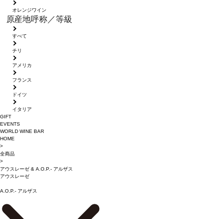
オレンジワイン
原産地呼称／等級
すべて
チリ
アメリカ
フランス
ドイツ
イタリア
GIFT
EVENTS
WORLD WINE BAR
HOME
>
全商品
>
アウスレーゼ
&
A.O.P.- アルザス
アウスレーゼ
A.O.P.- アルザス