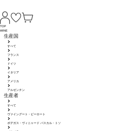
TOP
WINE
生産国
すべて
フランス
ドイツ
イタリア
アメリカ
アルゼンチン
生産者
すべて
ヴァイングート・ピーロート
ボデガス・ヴィニャード パスカル・トソ