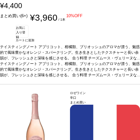
¥4,400
¥3,960
まとめ買い(6+)
10%OFF
/ 1本
お気に
入り登
録
カートに追加
テイスティングノート
アプリコット、柑橘類、ブリオッシュのアロマが漂う、魅惑
的で風味豊かなオレンジ・スパークリング。生き生きとしたテクスチャーと長い余
韻が、フレッシュさと深味を感じさせる。
合う料理
チーズムース・ヴェリーヌな
どと好相性
テイスティングノート
葡萄品種
シャルドネ、グルナッシュ・ブラン、ヴィオニエ
アプリコット、柑橘類、ブリオッシュのアロマが漂う、魅惑
認証
ABオー
ガニック
的で風味豊かなオレンジ・スパークリング。生き生きとしたテクスチャーと長い余
韻が、フレッシュさと深味を感じさせる。
合う料理
チーズムース・ヴェリーヌな
どと好相性
葡萄品種
シャルドネ、グルナッシュ・ブラン、ヴィオニエ
認証
ABオー
ガニック
ロゼワイン
辛口
まとめ買い