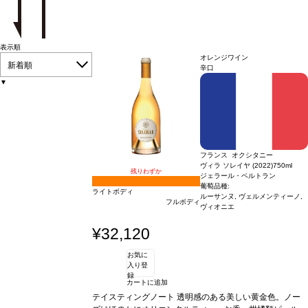
表示順
オレンジワイン
新着順
辛口
▼
フランス オクシタニー
ヴィラ ソレイヤ (2022)
750ml
残りわずか
ジェラール・ベルトラン
5
葡萄品種:
ライトボディ
ルーサンヌ, ヴェルメンティーノ,
フルボディ
ヴィオニエ
¥32,120
お気に
入り登
録
カートに追加
テイスティングノート
透明感のある美しい黄金色。ノー