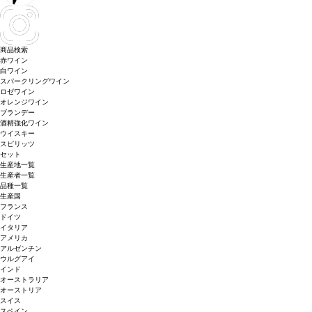
商品検索
赤ワイン
白ワイン
スパークリングワイン
ロゼワイン
オレンジワイン
ブランデー
酒精強化ワイン
ウイスキー
スピリッツ
セット
生産地一覧
生産者一覧
品種一覧
生産国
フランス
ドイツ
イタリア
アメリカ
アルゼンチン
ウルグアイ
インド
オーストラリア
オーストリア
スイス
スペイン