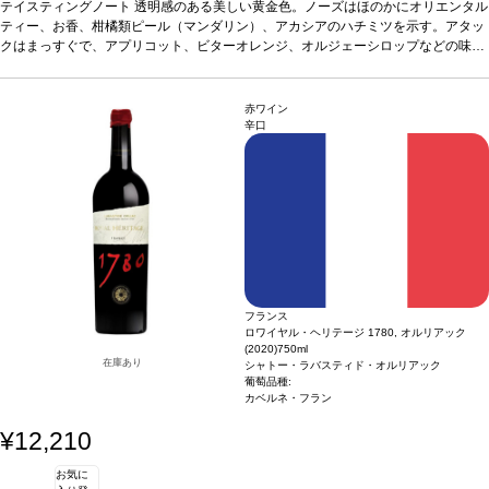
いを含む。ミッドパレットは、調和の取れたストラクチャーが塩味とクリーミーな
*本ヴィンテージが在庫切れの場合、在庫があり価格が同様の場合は自動的に次の
テイスティングノート
透明感のある美しい黄金色。ノーズはほのかにオリエンタル
バターのニュアンスによりバランスが取れている。フィニッシュは、ラ・クラープ
ヴィンテージに変更されますのでご了承ください。
ティー、お香、柑橘類ピール（マンダリン）、アカシアのハチミツを示す。アタッ
のテロワールに沿った心地よいデリケートな塩味と、カリンやミネラルのタッチを
クはまっすぐで、アプリコット、ビターオレンジ、オルジェーシロップなどの味わ
伴う。コクがあり濃厚な味わいで、アロマの余韻が美しく続き、タンニンは調和の
いを含む。ミッドパレットは、調和の取れたストラクチャーが塩味とクリーミーな
*本ヴィンテージが在庫切れの場合、在庫があり価格が同様の場合は自動的に次の
とれたストラクチャーを持つ。
バターのニュアンスによりバランスが取れている。フィニッシュは、ラ・クラープ
ヴィンテージに変更されますのでご了承ください。
合う料理
ラム肉とアプリコットのシチュー、繊細
なスパイスを効かせたロースト野菜、フレッシュな山羊のチーズや熟成した牛や羊
のテロワールに沿った心地よいデリケートな塩味と、カリンやミネラルのタッチを
赤ワイン
のチーズ
伴う。コクがあり濃厚な味わいで、アロマの余韻が美しく続き、タンニンは調和の
葡萄品種
ルーサンヌ、ヴェルメンティーノ、ヴィオニエ
認証
デメテール
辛口
認証
とれたストラクチャーを持つ。
合う料理
ラム肉とアプリコットのシチュー、繊細
なスパイスを効かせたロースト野菜、フレッシュな山羊のチーズや熟成した牛や羊
のチーズ
葡萄品種
ルーサンヌ、ヴェルメンティーノ、ヴィオニエ
認証
デメテール
認証
フランス
ロワイヤル・ヘリテージ 1780, オルリアック
(2020)
750ml
在庫あり
シャトー・ラバスティド・オルリアック
葡萄品種:
カベルネ・フラン
¥12,210
お気に