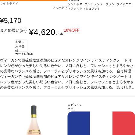
ライトボディ
シャルドネ, グルナッシュ・ブラン, ヴィオニエ,
フルボディ
マスカット（ミュスカ）
¥5,170
¥4,620
まとめ買い(6+)
10%OFF
/ 1本
お気に
入り登
録
カートに追加
ヴィーガンで亜硫酸塩無添加のピュアなオレンジワイン
テイスティングノート
オ
レンジ色がかった美しい明るい色合い。ノ口に含むと、フレッシュさとまろやかさ
の完璧なバランスを感じ、フローラルとブリオッシュの風味も加わる。
合う料理
タジン鍋の野菜、魚のシチュー、熟成チーズなどと好相性。またアペリティフにも
ヴィーガンで亜硫酸塩無添加のピュアなオレンジワイン
テイスティングノート
オ
最適
レンジ色がかった美しい明るい色合い。ノ口に含むと、フレッシュさとまろやかさ
葡萄品種
シャルドネ、グルナッシュ・ブラン、ヴィオニエ、マスカット
認証
オーガニック認証、ヴィーガン(SO2無添加）
の完璧なバランスを感じ、フローラルとブリオッシュの風味も加わる。
*本ヴィンテージが在庫切れの場合、
合う料理
在庫があり価格が同様の場合は自動的に次のヴィンテージに変更されます、ご了承
タジン鍋の野菜、魚のシチュー、熟成チーズなどと好相性。またアペリティフにも
ください。
最適
葡萄品種
シャルドネ、グルナッシュ・ブラン、ヴィオニエ、マスカット
認証
オーガニック認証、ヴィーガン(SO2無添加）
*本ヴィンテージが在庫切れの場合、
ロゼワイン
在庫があり価格が同様の場合は自動的に次のヴィンテージに変更されます、ご了承
辛口
ください。