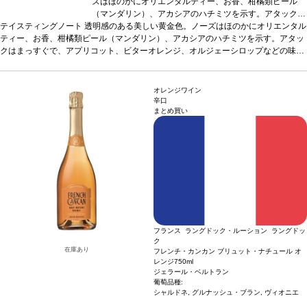
ズはほのかにオリエンタルティー、お香、柑橘類ピール
（マンダリン）、アカシアのハチミツを示す。アタックは
テイスティングノート
透明感のある美しい黄金色。ノーズはほのかにオリエンタル
まっすぐで、アプリコット、ビターオレンジ、オルジェー
ティー、お香、柑橘類ピール（マンダリン）、アカシアのハチミツを示す。アタッ
シロップなどの味わいを含む。ミッドパレットは、調和の
クはまっすぐで、アプリコット、ビターオレンジ、オルジェーシロップなどの味わ
取れたストラクチャーが塩味とクリーミーなバターのニュ
いを含む。ミッドパレットは、調和の取れたストラクチャーが塩味とクリーミーな
アンスによりバランスが取れている。フィニッシュは、
バターのニュアンスによりバランスが取れている。フィニッシュは、ラ・クラープ
ラ・クラープのテロワールに沿った心地よいデリケートな
のテロワールに沿った心地よいデリケートな塩味と、カリンやミネラルのタッチを
塩味と、カリンやミネラルのタッチを伴う。コクがあり濃
オレンジワイン
伴う。コクがあり濃厚な味わいで、アロマの余韻が美しく続き、タンニンは調和の
厚な味わいで、アロマの余韻が美しく続き、タンニンは調
辛口
まとめ買い
とれたストラクチャーを持つ。
和のとれたストラクチャーを持つ。
合う料理
ラム肉とアプリコットのシチュー、繊細
合う料理
ラム肉とア
なスパイスを効かせたロースト野菜、フレッシュな山羊のチーズや熟成した牛や羊
プリコットのシチュー、繊細なスパイスを効かせたロース
のチーズなどと好相性
葡萄品種
ト野菜、フレッシュな山羊のチーズや熟成した牛や羊のチ
ルーサンヌ、ヴェルメンティーノ、ヴィオニエ
認
証
デメテール認証
*本ヴィンテージが在庫切れの場合、在庫があり価格が同様の場
ーズなどと好相性
葡萄品種
ルーサンヌ、ヴェルメンティ
合は自動的に次のヴィンテージに変更されます、ご了承ください。
ーノ、ヴィオニエ
認証
デメテール認証
*本ヴィンテージ
が在庫切れの場合、在庫があり価格が同様の場合は自動的
に次のヴィンテージに変更されます、ご了承ください。
フランス ラングドック・ルーション ラングドッ
ク
在庫あり
フレンチ・カンカン ブリュット・ナチュール オ
レンジ
750ml
ジェラール・ベルトラン
葡萄品種:
シャルドネ, グルナッシュ・ブラン, ヴィオニエ