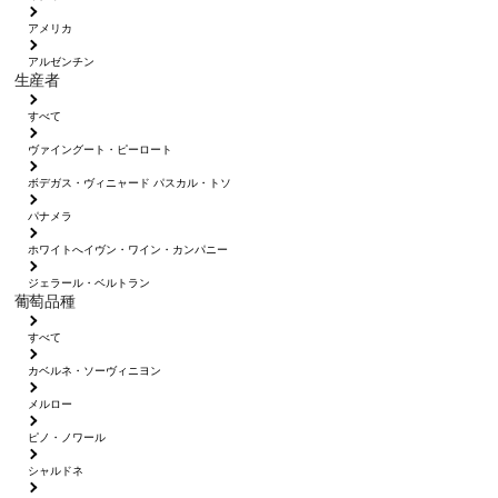
アメリカ
アルゼンチン
生産者
すべて
ヴァイングート・ピーロート
ボデガス・ヴィニャード パスカル・トソ
パナメラ
ホワイトへイヴン・ワイン・カンパニー
ジェラール・ベルトラン
葡萄品種
すべて
カベルネ・ソーヴィニヨン
メルロー
ピノ・ノワール
シャルドネ