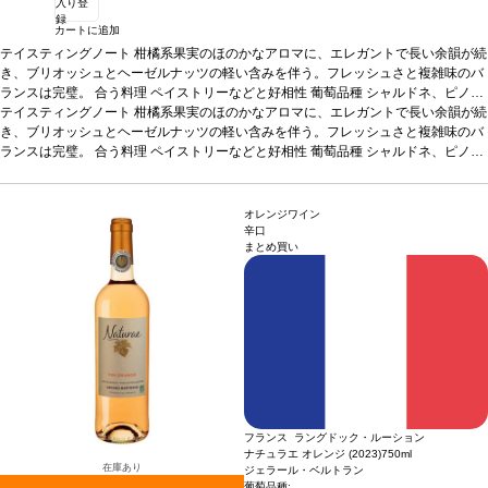
入り登
録
カートに追加
テイスティングノート
柑橘系果実のほのかなアロマに、エレガントで長い余韻が続
き、ブリオッシュとヘーゼルナッツの軽い含みを伴う。フレッシュさと複雑味のバ
ランスは完璧。
合う料理
ペイストリーなどと好相性
葡萄品種
シャルドネ、ピノ・
ノワール、グルナッシュ・ブラン
テイスティングノート
柑橘系果実のほのかなアロマに、エレガントで長い余韻が続
認証
ABオーガニック
き、ブリオッシュとヘーゼルナッツの軽い含みを伴う。フレッシュさと複雑味のバ
ランスは完璧。
合う料理
ペイストリーなどと好相性
葡萄品種
シャルドネ、ピノ・
ノワール、グルナッシュ・ブラン
認証
ABオーガニック
オレンジワイン
辛口
まとめ買い
フランス ラングドック・ルーション
ナチュラエ オレンジ (2023)
750ml
在庫あり
ジェラール・ベルトラン
1
葡萄品種: