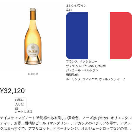
ます、ご了承ください。
38% グルナッシュ・ノワール、11% シラー、7% ムールヴェードル、3% ヴィオニ
オレンジワイン
エ
認証
デメテール（オーガニック/バイオダイナミック）
*本ヴィンテージが在庫
辛口
切れの場合、在庫があり価格が同様の場合は自動的に次のヴィンテージに変更され
ます、ご了承ください。
フランス オクシタニー
ヴィラ ソレイヤ (2021)
750ml
ジェラール・ベルトラン
在庫あり
葡萄品種:
ルーサンヌ, ヴィオニエ, ヴェルメンティーノ
¥32,120
お気に
入り登
録
カートに追加
テイスティングノート
透明感のある美しい黄金色。ノーズはほのかにオリエンタル
ティー、お香、柑橘類ピール（マンダリン）、アカシアのハチミツを示す。アタッ
クはまっすぐで、アプリコット、ビターオレンジ、オルジェーシロップなどの味わ