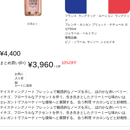
フランス ラングドック・ルーション ラングドッ
ク
在庫あり
フレンチ・カンカン ブリュット・ナチュール ロ
ゼ
750ml
ジェラール・ベルトラン
葡萄品種:
ピノ・ノワール, サンソー, シャルドネ
¥4,400
¥3,960
まとめ買い(6+)
10%OFF
/ 1本
お気に
入り登
録
カートに追加
テイスティングノート
フレッシュで魅惑的なノーズを示し、ほのかな赤いベリー、
イチゴ、フローラルなアクセントを伴う。生き生きとしたクリーミーな味わいは、
エレガントでフルーティーな後味へと展開する。
合う料理
マカロンなどと好相性
葡萄品種
テイスティングノート
ピノ・ノワール、サンソー、シャルドネ
フレッシュで魅惑的なノーズを示し、ほのかな赤いベリー、
認証
ABオーガニック
イチゴ、フローラルなアクセントを伴う。生き生きとしたクリーミーな味わいは、
エレガントでフルーティーな後味へと展開する。
合う料理
マカロンなどと好相性
葡萄品種
ピノ・ノワール、サンソー、シャルドネ
認証
ABオーガニック