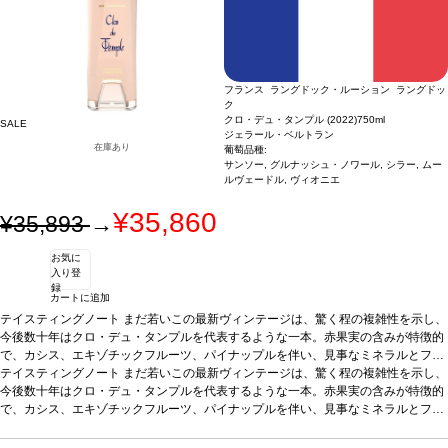
フランス ラングドック・ルーション ラングドッ
ク
クロ・デュ・タンプル (2022)
750ml
SALE
ジェラール・ベルトラン
在庫あり
葡萄品種:
サンソー, グルナッシュ・ノワール, シラー, ムー
ルヴェードル, ヴィオニエ
¥35,860
¥35,893
→
お気に
入り登
録
カートに追加
テイスティングノート
まだ若いこの最新ヴィンテージは、驚く程の複雑性を示し、
今後数十年はクロ・デュ・タンプルを代表するような一本。赤果実の含みが特徴的
で、カシス、エキゾチックフルーツ、パイナップルを伴い、見事なミネラルとフレ
ッシュさを併せ持つ。アロマの余韻が口の中でも続き、滑らかでフルボディのワイ
テイスティングノート
まだ若いこの最新ヴィンテージは、驚く程の複雑性を示し、
ンが弾ける。
今後数十年はクロ・デュ・タンプルを代表するような一本。赤果実の含みが特徴的
合う料理
ロブスターやホタテなどと好相性
葡萄品種
41% サンソー、
38% グルナッシュ・ノワール、11% シラー、7% ムールヴェードル、3% ヴィオニ
で、カシス、エキゾチックフルーツ、パイナップルを伴い、見事なミネラルとフレ
エ
ッシュさを併せ持つ。アロマの余韻が口の中でも続き、滑らかでフルボディのワイ
認証
デメテール（オーガニック/バイオダイナミック）
*本ヴィンテージが在庫
切れの場合、在庫があり価格が同様の場合は自動的に次のヴィンテージに変更され
ンが弾ける。
合う料理
ロブスターやホタテなどと好相性
葡萄品種
41% サンソー、