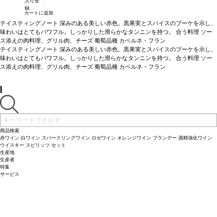
入り登
録
カートに追加
テイスティングノート
深みのある美しい赤色。黒果実とスパイスのブーケを示し、
味わいはとてもパワフル。しっかりした滑らかなタンニンを持つ。
合う料理
ソー
ス添えの肉料理、グリル肉、チーズ
葡萄品種
カベルネ・フラン
テイスティングノート
深みのある美しい赤色。黒果実とスパイスのブーケを示し、
味わいはとてもパワフル。しっかりした滑らかなタンニンを持つ。
合う料理
ソー
ス添えの肉料理、グリル肉、チーズ
葡萄品種
カベルネ・フラン
商品検索
赤ワイン
白ワイン
スパークリングワイン
ロゼワイン
オレンジワイン
ブランデー
酒精強化ワイン
ウイスキー
スピリッツ
セット
生産地
生産者
特集
サービス