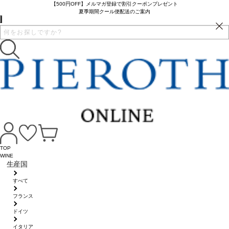
【500円OFF】メルマガ登録で割引クーポンプレゼント
夏季期間クール便配送のご案内
TOP
WINE
生産国
すべて
フランス
ドイツ
イタリア