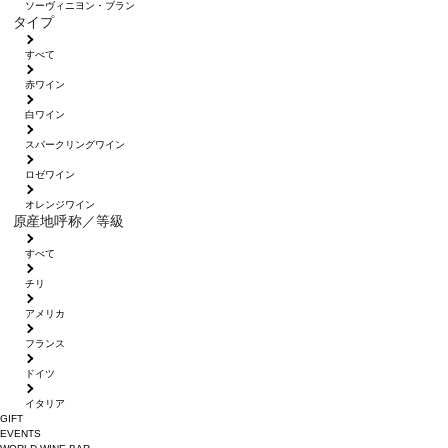
ソーヴィニヨン・ブラン
タイプ
すべて
赤ワイン
白ワイン
スパークリングワイン
ロゼワイン
オレンジワイン
原産地呼称／等級
すべて
チリ
アメリカ
フランス
ドイツ
イタリア
GIFT
EVENTS