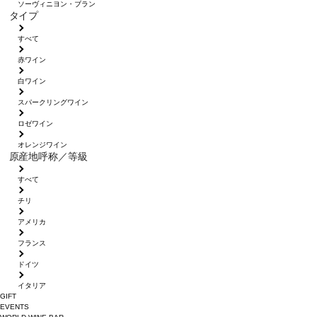
ソーヴィニヨン・ブラン
タイプ
すべて
赤ワイン
白ワイン
スパークリングワイン
ロゼワイン
オレンジワイン
原産地呼称／等級
すべて
チリ
アメリカ
フランス
ドイツ
イタリア
GIFT
EVENTS