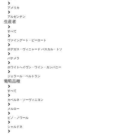
アメリカ
アルゼンチン
生産者
すべて
ヴァイングート・ピーロート
ボデガス・ヴィニャード パスカル・トソ
パナメラ
ホワイトへイヴン・ワイン・カンパニー
ジェラール・ベルトラン
葡萄品種
すべて
カベルネ・ソーヴィニヨン
メルロー
ピノ・ノワール
シャルドネ