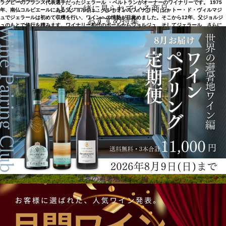
ラグビーのフランス代表選手だったジェラール ・ベルトランがオーナーのワイナリーです。 1975
よく一緒に見られている商品
年、南仏コルビエールにある父ジョルジュ・ベルトランのワイナリー、シャトー・ド・ヴィルマジ
ュでジェラールは初めて収穫を行い、ワインへの情熱が目覚めました。そこから12年、父ジョルジ
おすすめ特集
ュのもとで修行を積みます。ワイナリー初代のポールからジョルジュ、そしてジェラール、さらに
ジェラール の子たちのエマとマティアスと、4代にわたって家族経営でワインを造っています。 ジ
ェラールは、ラグビーのフィールドで学んだパフォーマンスと卓越性の価値を大切にしながら、コ
ルビエールの最良のテロワールを実現し、世界に広める探求を続けています。1987年、父の死後、
ヴィルマジュの家業を一手に引き受けたのも、そのような精神からでした。1992年、南仏ワインを
展開していくため、ジェラール・ベルトラン・ワイン社を設立。
世界の避暑地ワイン編
オーガニックワインへの情熱