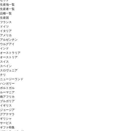
セット
生産地一覧
生産者一覧
品種一覧
生産国
フランス
ドイツ
イタリア
アメリカ
アルゼンチン
ウルグアイ
インド
オーストラリア
オーストリア
スイス
スペイン
スロヴェニア
チリ
ニュージーランド
ハンガリー
ポルトガル
ルーマニア
南アフリカ
ブルガリア
イギリス
ジョージア
グアテマラ
ギリシャ
サービス
ギフト特集