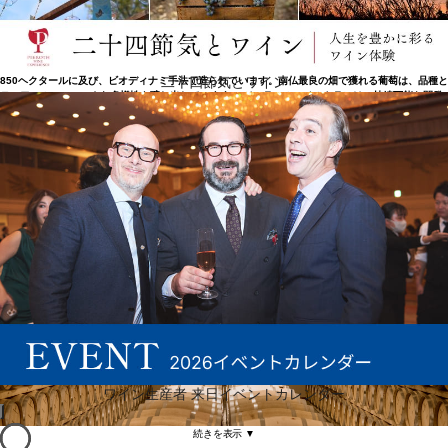
持続可能な開発への信念
南仏の最も素晴らしいテロワールにあるドメーヌを所有するジェラール・ベルトランは、世界中に
オクシタニー地方の偉大なワインを広める大使として知られています。ピレネー山脈に近い標高の
高い畑から、火山性土壌のテラス・デュ・ラルザック、地中海を望む沿岸の畑まで、ワイナリーは
二十四節気とワイン
850ヘクタールに及び、ビオディナミ手法で造られています。南仏最良の畑で獲れる葡萄は、品種と
テロワールのユニークな多様性を醸し出しています。 ジェラール・ベルトランは、持続可能な開発
ポリシーを採用し、ICV(Cooperative Institute for Wine)、ADEME(フランスの環境エネルギー機
関)やCNRS（フランスの国立科学研究センター）などの協力を得て、このユニークな環境を守るこ
とに専念しています。
ワイン生産者 来日イベントカレンダー
続きを表示 ▼