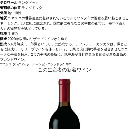
テロワール
ラングドック
葡萄畑の位置
ラングドック
気候
地中海性
地質
ユネスコの世界遺産に登録されているカルカソンヌ市の要塞を思い起こさせる
ネーミング。13 世紀に建設され、国際的に有名なこの中世の都市は、毎年何百万
人もの観光客を魅了している。
収穫
手摘み
醸造
2020年以降のリザーブワインから造る
熟成
6ヵ月熟成（一部澱といっしょに熟成する）。フレンチ・カンカンは、澱とと
もに熟成し、リザーブワインも使うという、伝統と現代的な手法を融合させたユニ
ークな手法を採用。2つの手法の長所に、地中海が育む歴史ある葡萄が造る最高の
ブレンドワイン。
フランス
ラングドック・ルーション
ラングドック
辛口
この生産者の新着ワイン