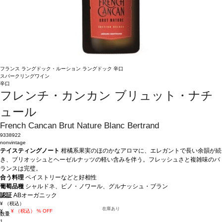
フランス
ラングドック・ルーション
ラングドック
辛口
スパークリングワイン
辛口
フレンチ・カンカン ブリュット・ナチ
ュール
French Cancan Brut Nature Blanc Bertrand
9338922
nonvintage
テイスティングノート
柑橘系果実のほのかなアロマに、エレガントで長い余韻が続
き、ブリオッシュとヘーゼルナッツの軽い含みを伴う。フレッシュさと複雑味のバ
ランスは完璧。
合う料理
ペイストリーなどと好相性
葡萄品種
シャルドネ、ピノ・ノワール、グルナッシュ・ブラン
認証
ABオーガニック
¥
（税込）
在庫あり
¥
→
¥
（税込）
% OFF
数量
1