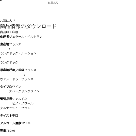
在庫あり
お気に入り
商品情報のダウンロード
商品PDF印刷
生産者
ジェラール・ベルトラン
生産地
フランス
/
ラングドック・ルーション
/
ラングドック
原産地呼称／等級
フランス
/
ヴァン・ドゥ・フランス
タイプ
白ワイン
スパークリングワイン
葡萄品種
シャルドネ
ピノ・ノワール
グルナッシュ・ブラン
テイスト
辛口
アルコール度数
12.0%
容量
750ml