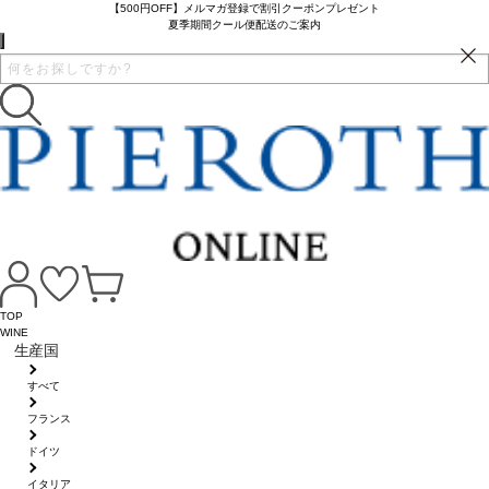
【500円OFF】メルマガ登録で割引クーポンプレゼント
夏季期間クール便配送のご案内
TOP
WINE
生産国
すべて
フランス
ドイツ
イタリア