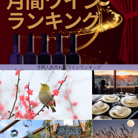
2002年、ローマ遺跡で有名なナルボンヌと地中海の間にあるラ・クラップ自然公園内のシャトー・
ロスピタレを取得し、ジェラール・ベルトランの事業はさらなる広がりを見せます。それ以降、成
功の物語は続き、ラングドックを象徴するテロワールを持つ新しい葡萄畑が、ジェラール・ベルト
ランのワインのビジョンと多様性を豊かにしていったのです。ジェラールは、自然を尊重しなが
ら、優れたオーガニックワインの生産に強いこだわりを持っています。この環境保護の真の大使
は、今日、オーガニックワインの世界的リーダーとなっています。 ジェラールは長年にわたり、ラ
ングドック・ルーション地方の複数のエステートを買収し、よりクリーンな生産方法への移行を支
援してきました。今日、その賭けは見事に成功し、すべての葡萄畑は少なくともABラベルを取得
し、ワインはテロワールを見事に表現しています。
月間人気売れ筋ワインランキング