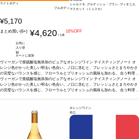
ライトボディ
シャルドネ, グルナッシュ・ブラン, ヴィオニエ,
フルボディ
マスカット（ミュスカ）
¥5,170
¥4,620
まとめ買い(6+)
10%OFF
/ 1本
お気に
入り登
録
カートに追加
ヴィーガンで亜硫酸塩無添加のピュアなオレンジワイン
テイスティングノート
オ
レンジ色がかった美しい明るい色合い。ノ口に含むと、フレッシュさとまろやかさ
の完璧なバランスを感じ、フローラルとブリオッシュの風味も加わる。
合う料理
タジン鍋の野菜、魚のシチュー、熟成チーズなどと好相性。またアペリティフにも
ヴィーガンで亜硫酸塩無添加のピュアなオレンジワイン
テイスティングノート
オ
最適
レンジ色がかった美しい明るい色合い。ノ口に含むと、フレッシュさとまろやかさ
葡萄品種
シャルドネ、グルナッシュ・ブラン、ヴィオニエ、マスカット
認証
オーガニック認証、ヴィーガン(SO2無添加）
の完璧なバランスを感じ、フローラルとブリオッシュの風味も加わる。
*本ヴィンテージが在庫切れの場合、
合う料理
在庫があり価格が同様の場合は自動的に次のヴィンテージに変更されます、ご了承
タジン鍋の野菜、魚のシチュー、熟成チーズなどと好相性。またアペリティフにも
ください。
最適
葡萄品種
シャルドネ、グルナッシュ・ブラン、ヴィオニエ、マスカット
認証
オーガニック認証、ヴィーガン(SO2無添加）
*本ヴィンテージが在庫切れの場合、
オレンジワイン
在庫があり価格が同様の場合は自動的に次のヴィンテージに変更されます、ご了承
辛口
ください。