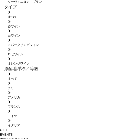
ソーヴィニヨン・ブラン
タイプ
すべて
赤ワイン
白ワイン
スパークリングワイン
ロゼワイン
オレンジワイン
原産地呼称／等級
すべて
チリ
アメリカ
フランス
ドイツ
イタリア
GIFT
EVENTS