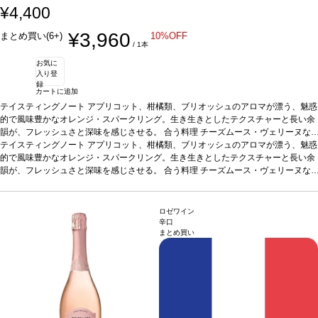
¥4,400
¥3,960
まとめ買い(6+)
10%OFF
/ 1本
お気に
入り登
録
カートに追加
テイスティングノート
アプリコット、柑橘類、ブリオッシュのアロマが漂う、魅惑
的で風味豊かなオレンジ・スパークリング。生き生きとしたテクスチャーと長い余
韻が、フレッシュさと深味を感じさせる。
合う料理
チーズムース・ヴェリーヌな
どと好相性
テイスティングノート
葡萄品種
シャルドネ、グルナッシュ・ブラン、ヴィオニエ
アプリコット、柑橘類、ブリオッシュのアロマが漂う、魅惑
認証
ABオー
ガニック
的で風味豊かなオレンジ・スパークリング。生き生きとしたテクスチャーと長い余
韻が、フレッシュさと深味を感じさせる。
合う料理
チーズムース・ヴェリーヌな
どと好相性
葡萄品種
シャルドネ、グルナッシュ・ブラン、ヴィオニエ
認証
ABオー
ガニック
ロゼワイン
辛口
まとめ買い