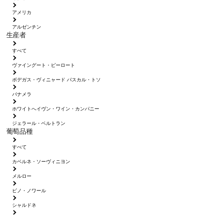
アメリカ
アルゼンチン
生産者
すべて
ヴァイングート・ピーロート
ボデガス・ヴィニャード パスカル・トソ
パナメラ
ホワイトへイヴン・ワイン・カンパニー
ジェラール・ベルトラン
葡萄品種
すべて
カベルネ・ソーヴィニヨン
メルロー
ピノ・ノワール
シャルドネ