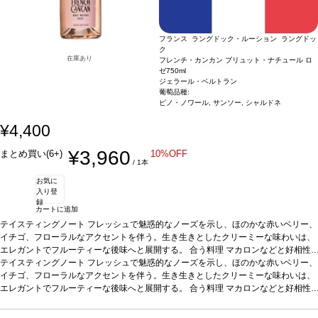
フランス ラングドック・ルーション ラングドッ
ク
在庫あり
フレンチ・カンカン ブリュット・ナチュール ロ
ゼ
750ml
ジェラール・ベルトラン
葡萄品種:
ピノ・ノワール, サンソー, シャルドネ
¥4,400
¥3,960
まとめ買い(6+)
10%OFF
/ 1本
お気に
入り登
録
カートに追加
テイスティングノート
フレッシュで魅惑的なノーズを示し、ほのかな赤いベリー、
イチゴ、フローラルなアクセントを伴う。生き生きとしたクリーミーな味わいは、
エレガントでフルーティーな後味へと展開する。
合う料理
マカロンなどと好相性
葡萄品種
テイスティングノート
ピノ・ノワール、サンソー、シャルドネ
フレッシュで魅惑的なノーズを示し、ほのかな赤いベリー、
認証
ABオーガニック
イチゴ、フローラルなアクセントを伴う。生き生きとしたクリーミーな味わいは、
エレガントでフルーティーな後味へと展開する。
合う料理
マカロンなどと好相性
葡萄品種
ピノ・ノワール、サンソー、シャルドネ
認証
ABオーガニック