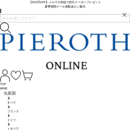
【500円OFF】メルマガ登録で割引クーポンプレゼント
夏季期間クール便配送のご案内
TOP
WINE
生産国
すべて
フランス
ドイツ
イタリア