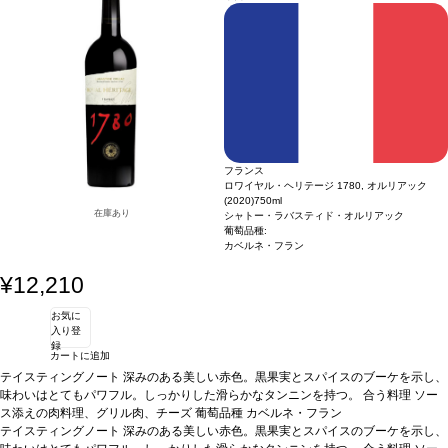
認証
とれたストラクチャーを持つ。
合う料理
ラム肉とアプリコットのシチュー、繊細
なスパイスを効かせたロースト野菜、フレッシュな山羊のチーズや熟成した牛や羊
のチーズ
葡萄品種
ルーサンヌ、ヴェルメンティーノ、ヴィオニエ
認証
デメテール
認証
フランス
ロワイヤル・ヘリテージ 1780, オルリアック
(2020)
750ml
在庫あり
シャトー・ラバスティド・オルリアック
葡萄品種:
カベルネ・フラン
¥12,210
お気に
入り登
録
カートに追加
テイスティングノート
深みのある美しい赤色。黒果実とスパイスのブーケを示し、
味わいはとてもパワフル。しっかりした滑らかなタンニンを持つ。
合う料理
ソー
ス添えの肉料理、グリル肉、チーズ
葡萄品種
カベルネ・フラン
テイスティングノート
深みのある美しい赤色。黒果実とスパイスのブーケを示し、