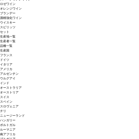
ロゼワイン
オレンジワイン
ブランデー
酒精強化ワイン
ウイスキー
スピリッツ
セット
生産地一覧
生産者一覧
品種一覧
生産国
フランス
ドイツ
イタリア
アメリカ
アルゼンチン
ウルグアイ
インド
オーストラリア
オーストリア
スイス
スペイン
スロヴェニア
チリ
ニュージーランド
ハンガリー
ポルトガル
ルーマニア
南アフリカ
ブルガリア