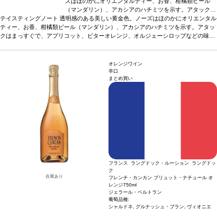
ズはほのかにオリエンタルティー、お香、柑橘類ピール
（マンダリン）、アカシアのハチミツを示す。アタックは
テイスティングノート
透明感のある美しい黄金色。ノーズはほのかにオリエンタル
まっすぐで、アプリコット、ビターオレンジ、オルジェー
ティー、お香、柑橘類ピール（マンダリン）、アカシアのハチミツを示す。アタッ
シロップなどの味わいを含む。ミッドパレットは、調和の
クはまっすぐで、アプリコット、ビターオレンジ、オルジェーシロップなどの味わ
取れたストラクチャーが塩味とクリーミーなバターのニュ
いを含む。ミッドパレットは、調和の取れたストラクチャーが塩味とクリーミーな
アンスによりバランスが取れている。フィニッシュは、
バターのニュアンスによりバランスが取れている。フィニッシュは、ラ・クラープ
ラ・クラープのテロワールに沿った心地よいデリケートな
のテロワールに沿った心地よいデリケートな塩味と、カリンやミネラルのタッチを
塩味と、カリンやミネラルのタッチを伴う。コクがあり濃
オレンジワイン
伴う。コクがあり濃厚な味わいで、アロマの余韻が美しく続き、タンニンは調和の
厚な味わいで、アロマの余韻が美しく続き、タンニンは調
辛口
まとめ買い
とれたストラクチャーを持つ。
和のとれたストラクチャーを持つ。
合う料理
ラム肉とアプリコットのシチュー、繊細
合う料理
ラム肉とア
なスパイスを効かせたロースト野菜、フレッシュな山羊のチーズや熟成した牛や羊
プリコットのシチュー、繊細なスパイスを効かせたロース
のチーズなどと好相性
葡萄品種
ト野菜、フレッシュな山羊のチーズや熟成した牛や羊のチ
ルーサンヌ、ヴェルメンティーノ、ヴィオニエ
認
証
デメテール認証
*本ヴィンテージが在庫切れの場合、在庫があり価格が同様の場
ーズなどと好相性
葡萄品種
ルーサンヌ、ヴェルメンティ
合は自動的に次のヴィンテージに変更されます、ご了承ください。
ーノ、ヴィオニエ
認証
デメテール認証
*本ヴィンテージ
が在庫切れの場合、在庫があり価格が同様の場合は自動的
に次のヴィンテージに変更されます、ご了承ください。
フランス ラングドック・ルーション ラングドッ
ク
在庫あり
フレンチ・カンカン ブリュット・ナチュール オ
レンジ
750ml
ジェラール・ベルトラン
葡萄品種:
シャルドネ, グルナッシュ・ブラン, ヴィオニエ