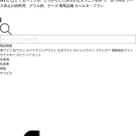
味わいはとてもパワフル。しっかりした滑らかなタンニンを持つ。
合う料理
ソー
ス添えの肉料理、グリル肉、チーズ
葡萄品種
カベルネ・フラン
商品検索
赤ワイン
白ワイン
スパークリングワイン
ロゼワイン
オレンジワイン
ブランデー
酒精強化ワイン
ウイスキー
スピリッツ
セット
生産地
生産者
特集
サービス