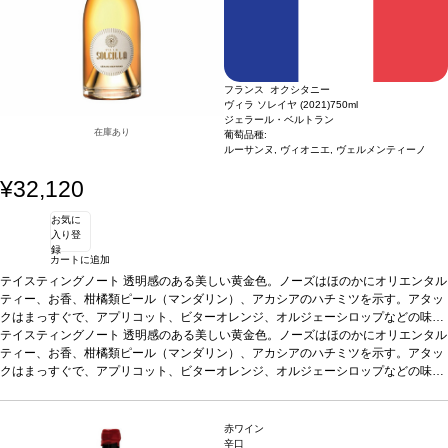
フランス オクシタニー
ヴィラ ソレイヤ (2021)
750ml
ジェラール・ベルトラン
在庫あり
葡萄品種:
ルーサンヌ, ヴィオニエ, ヴェルメンティーノ
¥32,120
お気に
入り登
録
カートに追加
テイスティングノート
透明感のある美しい黄金色。ノーズはほのかにオリエンタル
ティー、お香、柑橘類ピール（マンダリン）、アカシアのハチミツを示す。アタッ
クはまっすぐで、アプリコット、ビターオレンジ、オルジェーシロップなどの味わ
いを含む。ミッドパレットは、調和の取れたストラクチャーが塩味とクリーミーな
*本ヴィンテージが在庫切れの場合、在庫があり価格が同様の場合は自動的に次の
テイスティングノート
透明感のある美しい黄金色。ノーズはほのかにオリエンタル
バターのニュアンスによりバランスが取れている。フィニッシュは、ラ・クラープ
ヴィンテージに変更されますのでご了承ください。
ティー、お香、柑橘類ピール（マンダリン）、アカシアのハチミツを示す。アタッ
のテロワールに沿った心地よいデリケートな塩味と、カリンやミネラルのタッチを
クはまっすぐで、アプリコット、ビターオレンジ、オルジェーシロップなどの味わ
伴う。コクがあり濃厚な味わいで、アロマの余韻が美しく続き、タンニンは調和の
いを含む。ミッドパレットは、調和の取れたストラクチャーが塩味とクリーミーな
*本ヴィンテージが在庫切れの場合、在庫があり価格が同様の場合は自動的に次の
とれたストラクチャーを持つ。
バターのニュアンスによりバランスが取れている。フィニッシュは、ラ・クラープ
ヴィンテージに変更されますのでご了承ください。
合う料理
ラム肉とアプリコットのシチュー、繊細
なスパイスを効かせたロースト野菜、フレッシュな山羊のチーズや熟成した牛や羊
のテロワールに沿った心地よいデリケートな塩味と、カリンやミネラルのタッチを
赤ワイン
のチーズ
伴う。コクがあり濃厚な味わいで、アロマの余韻が美しく続き、タンニンは調和の
葡萄品種
ルーサンヌ、ヴェルメンティーノ、ヴィオニエ
認証
デメテール
辛口