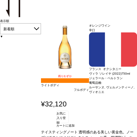
表示順
オレンジワイン
新着順
辛口
▼
フランス オクシタニー
ヴィラ ソレイヤ (2022)
750ml
残りわずか
ジェラール・ベルトラン
5
葡萄品種:
ライトボディ
ルーサンヌ, ヴェルメンティーノ,
フルボディ
ヴィオニエ
¥32,120
お気に
入り登
録
カートに追加
テイスティングノート
透明感のある美しい黄金色。ノー