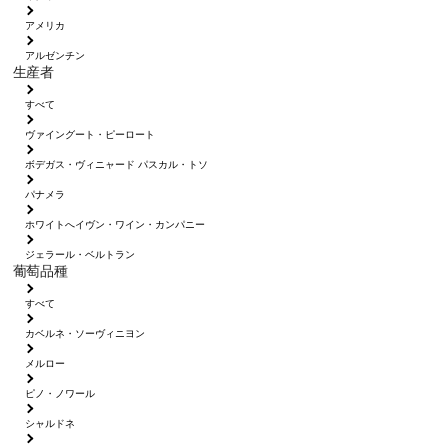
アメリカ
アルゼンチン
生産者
すべて
ヴァイングート・ピーロート
ボデガス・ヴィニャード パスカル・トソ
パナメラ
ホワイトへイヴン・ワイン・カンパニー
ジェラール・ベルトラン
葡萄品種
すべて
カベルネ・ソーヴィニヨン
メルロー
ピノ・ノワール
シャルドネ