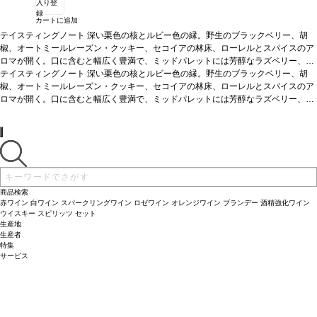
入り登
録
カートに追加
テイスティングノート
深い栗色の核とルビー色の縁。野生のブラックベリー、胡
椒、オートミールレーズン・クッキー、セコイアの林床、ローレルとスパイスのア
ロマが開く。口に含むと幅広く豊満で、ミッドパレットには芳醇なラズベリー、ブ
ラックチェリー、熟したブルーベリーとほのかなカカオを感じる。長い余韻の見事
テイスティングノート
深い栗色の核とルビー色の縁。野生のブラックベリー、胡
な後味は、熟したタンニンと甘いオークのニュアンスを伴う。
椒、オートミールレーズン・クッキー、セコイアの林床、ローレルとスパイスのア
合う料理
赤肉、ポ
ーク・リブ、中華などと好相性。
ロマが開く。口に含むと幅広く豊満で、ミッドパレットには芳醇なラズベリー、ブ
葡萄品種
ジンファンデル、プティ・シラー、シ
ラー
ラックチェリー、熟したブルーベリーとほのかなカカオを感じる。長い余韻の見事
*本ヴィンテージが在庫切れの場合、在庫があり価格が同様の場合は自動的に
次のヴィンテージに変更されます、ご了承ください。
な後味は、熟したタンニンと甘いオークのニュアンスを伴う。
合う料理
赤肉、ポ
ーク・リブ、中華などと好相性。
葡萄品種
ジンファンデル、プティ・シラー、シ
ラー
*本ヴィンテージが在庫切れの場合、在庫があり価格が同様の場合は自動的に
次のヴィンテージに変更されます、ご了承ください。
商品検索
赤ワイン
白ワイン
スパークリングワイン
ロゼワイン
オレンジワイン
ブランデー
酒精強化ワイン
ウイスキー
スピリッツ
セット
生産地
生産者
特集
サービス