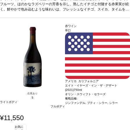
快感も広がる。
性
フルーツ、ほのかなラズベリーの芳香を示し、熟したイチゴと付随する赤果実が続
葡萄品種
ピノ・ノワール
*本ヴィンテージが在庫切れの場合、在庫があり価格が
同様の場合は自動的に次のヴィンテージに変更されます、ご了承ください。
く。鮮やかで包み込むような味わいは、フレッシュなイチゴ、スイカ、タイムを含
み、生き生きとしている。後味はスパイスが効いていて、微かにブルー系果実の爽
合う料理
ほぐしたポーク、ローストターキー、マッシュルームリゾットなどと好相
快感も広がる。
性
葡萄品種
ピノ・ノワール
*本ヴィンテージが在庫切れの場合、在庫があり価格が
同様の場合は自動的に次のヴィンテージに変更されます、ご了承ください。
赤ワイン
辛口
アメリカ カリフォルニア
エイト・イヤーズ・イン・ザ・デザート
(2021)
750ml
在庫あり
オリン・スウィフト・セラーズ
5
葡萄品種:
ライトボディ
ジンファンデル, プティ・シラー, シラー
フルボディ
¥11,550
お気に