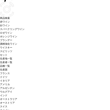
商品検索
赤ワイン
白ワイン
スパークリングワイン
ロゼワイン
オレンジワイン
ブランデー
酒精強化ワイン
ウイスキー
スピリッツ
セット
生産地一覧
生産者一覧
品種一覧
生産国
フランス
ドイツ
イタリア
アメリカ
アルゼンチン
ウルグアイ
インド
オーストラリア
オーストリア
スイス