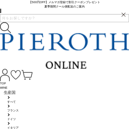
【500円OFF】メルマガ登録で割引クーポンプレゼント
夏季期間クール便配送のご案内
TOP
WINE
生産国
すべて
フランス
ドイツ
イタリア