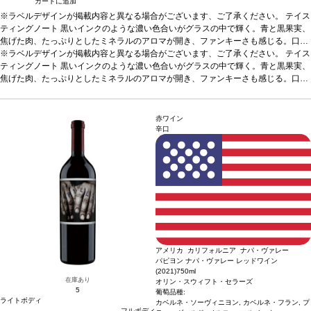
カートに追加
※ラベルデザインが掲載内容と異なる場合がございます、ご了承ください。
テイス
ティングノート
黒いインクのような濃い色合いがグラスの中で輝く。青と黒果実、
焦げた肉、たっぷりとしたミネラルのアロマが開き、ファンキーさも感じる。口に
含むと予想以上に濃厚で、ブラックプラム、その他の核果、ジビエのエッセンスが
※ラベルデザインが掲載内容と異なる場合がございます、ご了承ください。
テイス
広がり、砂糖漬けオレンジピールや程よい酸味が支え、バランスも取れている。プ
ティングノート
黒いインクのような濃い色合いがグラスの中で輝く。青と黒果実、
ティ・シラーが生み出す典型的なタンニンと、官能的で凝縮したテクスチャーを伴
焦げた肉、たっぷりとしたミネラルのアロマが開き、ファンキーさも感じる。口に
うフィニッシュが続く。
含むと予想以上に濃厚で、ブラックプラム、その他の核果、ジビエのエッセンスが
葡萄品種
プティ・シラー、シラー、グルナッシュ
*本ヴィ
ンテージが在庫切れの場合、在庫があり価格が同様の場合は自動的に次のヴィンテ
広がり、砂糖漬けオレンジピールや程よい酸味が支え、バランスも取れている。プ
ージに変更されます、ご了承ください。
ティ・シラーが生み出す典型的なタンニンと、官能的で凝縮したテクスチャーを伴
赤ワイン
うフィニッシュが続く。
葡萄品種
プティ・シラー、シラー、グルナッシュ
*本ヴィ
辛口
ンテージが在庫切れの場合、在庫があり価格が同様の場合は自動的に次のヴィンテ
ージに変更されます、ご了承ください。
アメリカ カリフォルニア ナパ・ヴァレー
パピヨン ナパ・ヴァレー レッドワイン
(2021)
750ml
在庫あり
オリン・スウィフト・セラーズ
5
葡萄品種:
ライトボディ
カベルネ・ソーヴィニヨン, カベルネ・フラン, プ
フルボディ