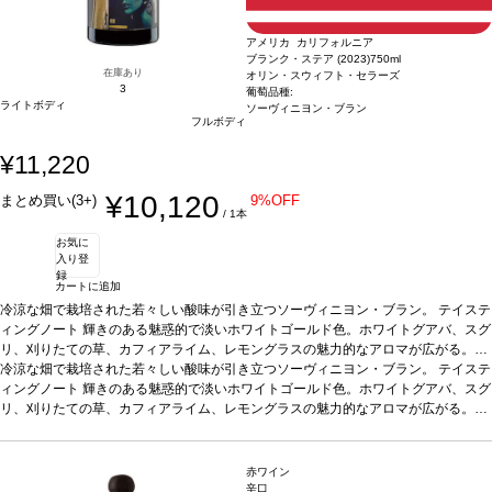
アメリカ カリフォルニア
ブランク・ステア (2023)
750ml
在庫あり
オリン・スウィフト・セラーズ
3
葡萄品種:
ライトボディ
ソーヴィニヨン・ブラン
フルボディ
¥11,220
¥10,120
まとめ買い(3+)
9%OFF
/ 1本
お気に
入り登
録
カートに追加
冷涼な畑で栽培された若々しい酸味が引き立つソーヴィニヨン・ブラン。
テイステ
ィングノート
輝きのある魅惑的で淡いホワイトゴールド色。ホワイトグアバ、スグ
リ、刈りたての草、カフィアライム、レモングラスの魅力的なアロマが広がる。垂
涎の酸味が際立ち、ほのかなレモンライムシャーベット、スターフルーツ、キウ
冷涼な畑で栽培された若々しい酸味が引き立つソーヴィニヨン・ブラン。
テイステ
イ、グレープフルーツピールのニュアンスが口中を満たす。ほのかなサワークリー
ィングノート
輝きのある魅惑的で淡いホワイトゴールド色。ホワイトグアバ、スグ
ムのミッドパレットが表れ、フィニッシュにはキーライムパイの鮮やかな含みと、
リ、刈りたての草、カフィアライム、レモングラスの魅力的なアロマが広がる。垂
引き締まった素晴らしい酸味に迎えられる。
涎の酸味が際立ち、ほのかなレモンライムシャーベット、スターフルーツ、キウ
合う料理
貝類、山羊のチーズ、野菜
などと好相性
イ、グレープフルーツピールのニュアンスが口中を満たす。ほのかなサワークリー
葡萄品種
ソーヴィニヨン・ブラン
*本ヴィンテージが在庫切れの場
合、在庫があり価格が同様の場合は自動的に次のヴィンテージに変更されます、ご
ムのミッドパレットが表れ、フィニッシュにはキーライムパイの鮮やかな含みと、
赤ワイン
了承ください。
引き締まった素晴らしい酸味に迎えられる。
合う料理
貝類、山羊のチーズ、野菜
辛口