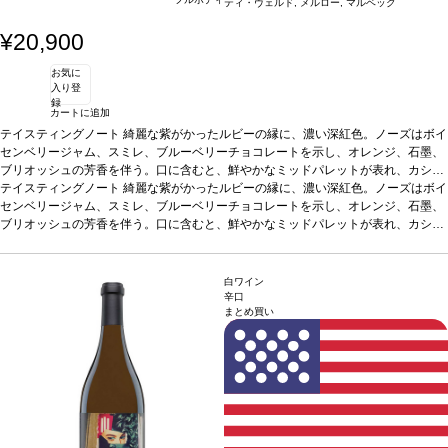
ティ・ヴェルド, メルロー, マルベック
¥20,900
お気に
入り登
録
カートに追加
テイスティングノート
綺麗な紫がかったルビーの縁に、濃い深紅色。ノーズはボイ
センベリージャム、スミレ、ブルーベリーチョコレートを示し、オレンジ、石墨、
ブリオッシュの芳香を伴う。口に含むと、鮮やかなミッドパレットが表れ、カシ
ス、ブラックベリー、ベーキングスパイスをしっかりと感じる。包み込むようなテ
テイスティングノート
綺麗な紫がかったルビーの縁に、濃い深紅色。ノーズはボイ
クスチャーを持ち、石灰質でドライなタンニンに、長い余韻のフィニッシュで締め
センベリージャム、スミレ、ブルーベリーチョコレートを示し、オレンジ、石墨、
くくられる
ブリオッシュの芳香を伴う。口に含むと、鮮やかなミッドパレットが表れ、カシ
合う料理
赤身肉、ステーキ、パスタ、熟成チーズなどと好相性
葡萄品
種
ス、ブラックベリー、ベーキングスパイスをしっかりと感じる。包み込むようなテ
カベルネ・ソーヴィニヨン、カベルネ・フラン、マルベック、メルロー、プテ
ィ・ヴェルド
クスチャーを持ち、石灰質でドライなタンニンに、長い余韻のフィニッシュで締め
*本ヴィンテージが在庫切れの場合、在庫があり価格が同様の場合は
自動的に次のヴィンテージに変更されます、ご了承ください。
くくられる
合う料理
赤身肉、ステーキ、パスタ、熟成チーズなどと好相性
葡萄品
白ワイン
種
カベルネ・ソーヴィニヨン、カベルネ・フラン、マルベック、メルロー、プテ
辛口
まとめ買い
ィ・ヴェルド
*本ヴィンテージが在庫切れの場合、在庫があり価格が同様の場合は
自動的に次のヴィンテージに変更されます、ご了承ください。