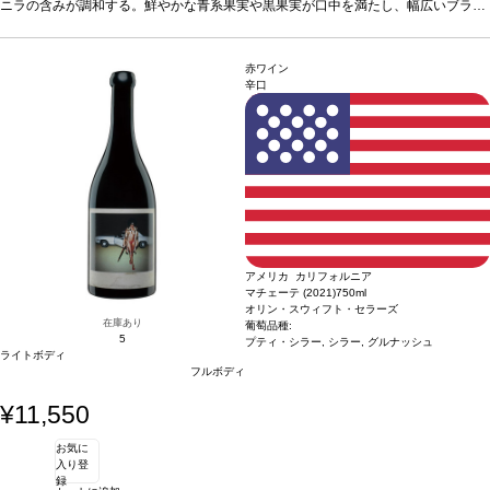
華する。
ニラの含みが調和する。鮮やかな青系果実や黒果実が口中を満たし、幅広いブラッ
葡萄品種
グルナッシュ・プティ・シラー、シラー
*本ヴィンテージが在庫
切れの場合、在庫があり価格が同様の場合は自動的に次のヴィンテージに変更され
クベリーコンポートやドライラベンダーのニュアンスが加わる。たっぷりのリッチ
ます、ご了承ください。
で凝縮した味わいが続き、フィニッシュは絹のように滑らかなタンニンと余韻が昇
華する。
葡萄品種
グルナッシュ・プティ・シラー、シラー
*本ヴィンテージが在庫
赤ワイン
切れの場合、在庫があり価格が同様の場合は自動的に次のヴィンテージに変更され
辛口
ます、ご了承ください。
アメリカ カリフォルニア
マチェーテ (2021)
750ml
オリン・スウィフト・セラーズ
在庫あり
葡萄品種:
5
プティ・シラー, シラー, グルナッシュ
ライトボディ
フルボディ
¥11,550
お気に
入り登
録