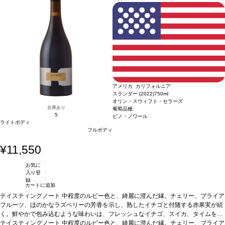
などと好相性
葡萄品種
ソーヴィニヨン・ブラン
*本ヴィンテージが在庫切れの場
合、在庫があり価格が同様の場合は自動的に次のヴィンテージに変更されます、ご
了承ください。
アメリカ カリフォルニア
スランダー (2022)
750ml
オリン・スウィフト・セラーズ
在庫あり
葡萄品種:
5
ピノ・ノワール
ライトボディ
フルボディ
¥11,550
お気に
入り登
録
カートに追加
テイスティングノート
中程度のルビー色と、綺麗に澄んだ縁。チェリー、ブライア
フルーツ、ほのかなラズベリーの芳香を示し、熟したイチゴと付随する赤果実が続
く。鮮やかで包み込むような味わいは、フレッシュなイチゴ、スイカ、タイムを含
み、生き生きとしている。後味はスパイスが効いていて、微かにブルー系果実の爽
合う料理
テイスティングノート
ほぐしたポーク、ローストターキー、マッシュルームリゾットなどと好相
中程度のルビー色と、綺麗に澄んだ縁。チェリー、ブライア