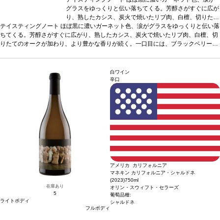
グラスをゆっくりと伝い落ちてくる。芳醇さがすぐに広が
り、熟したカシス、炭火で焼いたリブ肉、白檀、切りたて
テイスティングノート
ほぼ黒に濃いガーネット色、涙がグラスをゆっくりと伝い落
のオークが加わり、より豊かな香りが続く。一口目には、
ちてくる。芳醇さがすぐに広がり、熟したカシス、炭火で焼いたリブ肉、白檀、切
ブラックベリー、ブラックプラム、フェンネル、リコリ
りたてのオークが加わり、より豊かな香りが続く。一口目には、ブラックベリー、
ス、ダークチョコレートが織りなす、複雑で多層な味わい
ブラックプラム、フェンネル、リコリス、ダークチョコレートが織りなす、複雑で
を感じる。層が解きほぐされ、カシスの深い風味を核とし
多層な味わいを感じる。層が解きほぐされ、カシスの深い風味を核とした、リッチ
た、リッチでバランスが表れる。甘美な余韻のフィニッシ
でバランスが表れる。甘美な余韻のフィニッシュが残り、石灰のような柔らかいテ
ュが残り、石灰のような柔らかいテクスチャーのタンニン
白ワイン
クスチャーのタンニンで締めくくられる。
で締めくくられる。
葡萄品種
葡萄品種
カベルネ・ソーヴィニヨン
カベルネ・ソーヴィニヨン
*本
辛口
ヴィンテージが在庫切れの場合、在庫があり価格が同様の場合は自動的に次のヴィ
*本ヴィンテージが在庫切れの場合、在庫があり価格が同
ンテージに変更されます、ご了承ください。
様の場合は自動的に次のヴィンテージに変更されます、ご
了承ください。
アメリカ カリフォルニア
マネキン カリフォルニア・シャルドネ
(2023)
750ml
在庫あり
オリン・スウィフト・セラーズ
5
葡萄品種:
ライトボディ
シャルドネ
フルボディ