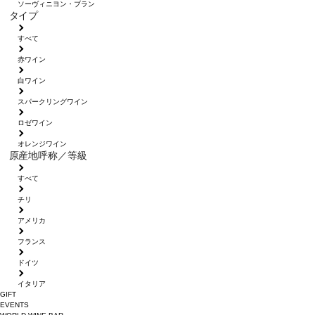
ソーヴィニヨン・ブラン
タイプ
すべて
赤ワイン
白ワイン
スパークリングワイン
ロゼワイン
オレンジワイン
原産地呼称／等級
すべて
チリ
アメリカ
フランス
ドイツ
イタリア
GIFT
EVENTS