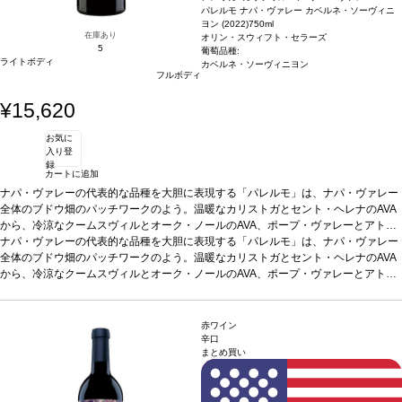
パレルモ ナパ・ヴァレー カベルネ・ソーヴィニ
ヨン (2022)
750ml
在庫あり
オリン・スウィフト・セラーズ
5
葡萄品種:
ライトボディ
カベルネ・ソーヴィニヨン
フルボディ
¥15,620
お気に
入り登
録
カートに追加
ナパ・ヴァレーの代表的な品種を大胆に表現する「パレルモ」は、ナパ・ヴァレー
全体のブドウ畑のパッチワークのよう。温暖なカリストガとセント・ヘレナのAVA
から、冷涼なクームスヴィルとオーク・ノールのAVA、ポープ・ヴァレーとアトラ
ス・ピークのユニークなミクロクリマ（微気候）、そしてラザフォードとオークヴ
ナパ・ヴァレーの代表的な品種を大胆に表現する「パレルモ」は、ナパ・ヴァレー
ィルの有名な土壌まで、真のナパ・ヴァレーすべてが詰まっているボトル。厳格な
全体のブドウ畑のパッチワークのよう。温暖なカリストガとセント・ヘレナのAVA
品質基準を満たすために畑で作業した結果、オリン・スフィフトの理念に忠実であ
から、冷涼なクームスヴィルとオーク・ノールのAVA、ポープ・ヴァレーとアトラ
りながら、伝統的なカベルネのワインを造る。
ス・ピークのユニークなミクロクリマ（微気候）、そしてラザフォードとオークヴ
テイスティングノート
カルディナ
ルのはっきりとした縁に、濃いガーネットの色調。噛み応えのあるカシス、砕いた
ィルの有名な土壌まで、真のナパ・ヴァレーすべてが詰まっているボトル。厳格な
ボイセンベリー、熟したエルダーベリー、チャパラル、シーダーが広がる。口に含
品質基準を満たすために畑で作業した結果、オリン・スフィフトの理念に忠実であ
赤ワイン
むと、カシス、ブラックベリー、セイボリーなどの芳醇な味わいを感じ、微かなタ
りながら、伝統的なカベルネのワインを造る。
テイスティングノート
カルディナ
辛口
まとめ買い
イムを伴う。複雑でしっかりとした、熟した黒果実に、柔らかいタンニンの余韻が
ルのはっきりとした縁に、濃いガーネットの色調。噛み応えのあるカシス、砕いた
続き、リコリス、黒胡椒、スターアニスのフィニッシュが長く残る。
ボイセンベリー、熟したエルダーベリー、チャパラル、シーダーが広がる。口に含
葡萄品種
カ
ベルネ・ソーヴィニヨン
むと、カシス、ブラックベリー、セイボリーなどの芳醇な味わいを感じ、微かなタ
*本ヴィンテージが在庫切れの場合、在庫があり価格が同