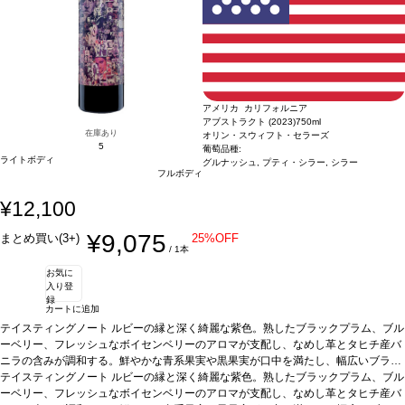
様の場合は自動的に次のヴィンテージに変更されます、ご了承ください。
イムを伴う。複雑でしっかりとした、熟した黒果実に、柔らかいタンニンの余韻が
続き、リコリス、黒胡椒、スターアニスのフィニッシュが長く残る。
葡萄品種
カ
ベルネ・ソーヴィニヨン
*本ヴィンテージが在庫切れの場合、在庫があり価格が同
様の場合は自動的に次のヴィンテージに変更されます、ご了承ください。
アメリカ カリフォルニア
アブストラクト (2023)
750ml
在庫あり
オリン・スウィフト・セラーズ
5
葡萄品種:
ライトボディ
グルナッシュ, プティ・シラー, シラー
フルボディ
¥12,100
¥9,075
まとめ買い(3+)
25%OFF
/ 1本
お気に
入り登
録
カートに追加
テイスティングノート
ルビーの縁と深く綺麗な紫色。熟したブラックプラム、ブル
ーベリー、フレッシュなボイセンベリーのアロマが支配し、なめし革とタヒチ産バ
ニラの含みが調和する。鮮やかな青系果実や黒果実が口中を満たし、幅広いブラッ
クベリーコンポートやドライラベンダーのニュアンスが加わる。たっぷりのリッチ
テイスティングノート
ルビーの縁と深く綺麗な紫色。熟したブラックプラム、ブル
で凝縮した味わいが続き、フィニッシュは絹のように滑らかなタンニンと余韻が昇
ーベリー、フレッシュなボイセンベリーのアロマが支配し、なめし革とタヒチ産バ