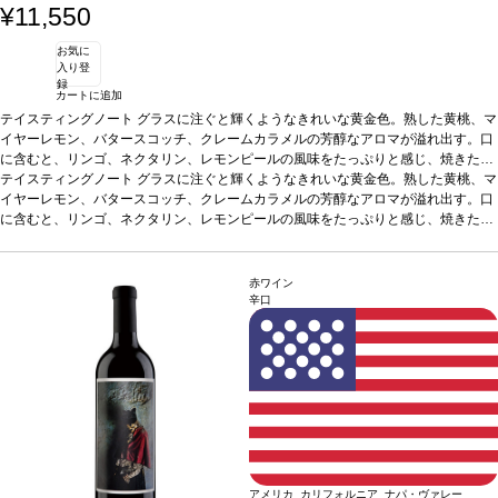
¥11,550
お気に
入り登
録
カートに追加
テイスティングノート
グラスに注ぐと輝くようなきれいな黄金色。熟した黄桃、マ
イヤーレモン、バタースコッチ、クレームカラメルの芳醇なアロマが溢れ出す。口
に含むと、リンゴ、ネクタリン、レモンピールの風味をたっぷりと感じ、焼きたて
のレモンカスタードとプラリネの風味が広がるミッドパレットへとシームレスに移
テイスティングノート
グラスに注ぐと輝くようなきれいな黄金色。熟した黄桃、マ
行する。フィニッシュは生き生きとして滑らか、カラメルが際立ち、ベニエの含み
イヤーレモン、バタースコッチ、クレームカラメルの芳醇なアロマが溢れ出す。口
が残る。
に含むと、リンゴ、ネクタリン、レモンピールの風味をたっぷりと感じ、焼きたて
合う料理
グリルしたシーフード、ホタテ、タラ、ローストチキンなどと
好相性
のレモンカスタードとプラリネの風味が広がるミッドパレットへとシームレスに移
葡萄品種
シャルドネ
*本ヴィンテージが在庫切れの場合、在庫があり価格が
同様の場合は自動的に次のヴィンテージに変更されます、ご了承ください。
行する。フィニッシュは生き生きとして滑らか、カラメルが際立ち、ベニエの含み
が残る。
合う料理
グリルしたシーフード、ホタテ、タラ、ローストチキンなどと
赤ワイン
好相性
葡萄品種
シャルドネ
*本ヴィンテージが在庫切れの場合、在庫があり価格が
辛口
同様の場合は自動的に次のヴィンテージに変更されます、ご了承ください。
アメリカ カリフォルニア ナパ・ヴァレー