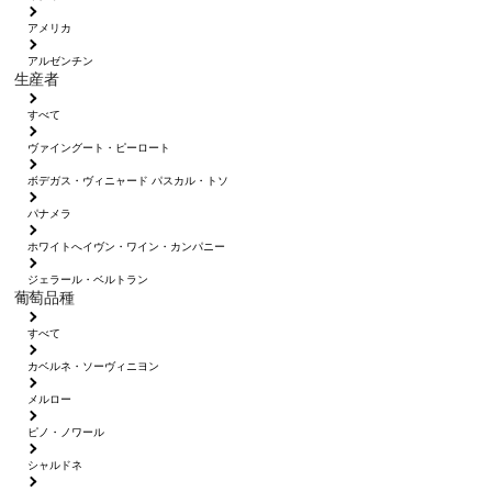
アメリカ
アルゼンチン
生産者
すべて
ヴァイングート・ピーロート
ボデガス・ヴィニャード パスカル・トソ
パナメラ
ホワイトへイヴン・ワイン・カンパニー
ジェラール・ベルトラン
葡萄品種
すべて
カベルネ・ソーヴィニヨン
メルロー
ピノ・ノワール
シャルドネ