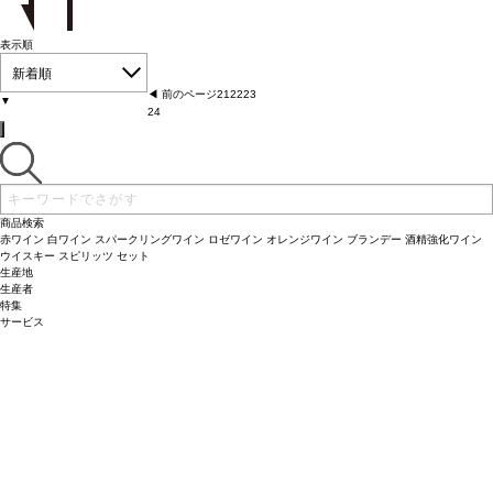
表示順
新着順
◀︎ 前のページ
21
22
23
▼
24
商品検索
赤ワイン
白ワイン
スパークリングワイン
ロゼワイン
オレンジワイン
ブランデー
酒精強化ワイン
ウイスキー
スピリッツ
セット
生産地
生産者
特集
サービス