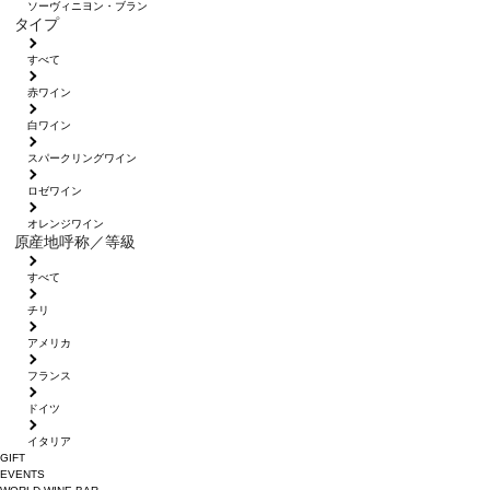
ソーヴィニヨン・ブラン
タイプ
すべて
赤ワイン
白ワイン
スパークリングワイン
ロゼワイン
オレンジワイン
原産地呼称／等級
すべて
チリ
アメリカ
フランス
ドイツ
イタリア
GIFT
EVENTS