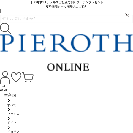
【500円OFF】メルマガ登録で割引クーポンプレゼント
夏季期間クール便配送のご案内
TOP
WINE
生産国
すべて
フランス
ドイツ
イタリア