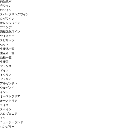
商品検索
赤ワイン
白ワイン
スパークリングワイン
ロゼワイン
オレンジワイン
ブランデー
酒精強化ワイン
ウイスキー
スピリッツ
セット
生産地一覧
生産者一覧
品種一覧
生産国
フランス
ドイツ
イタリア
アメリカ
アルゼンチン
ウルグアイ
インド
オーストラリア
オーストリア
スイス
スペイン
スロヴェニア
チリ
ニュージーランド
ハンガリー