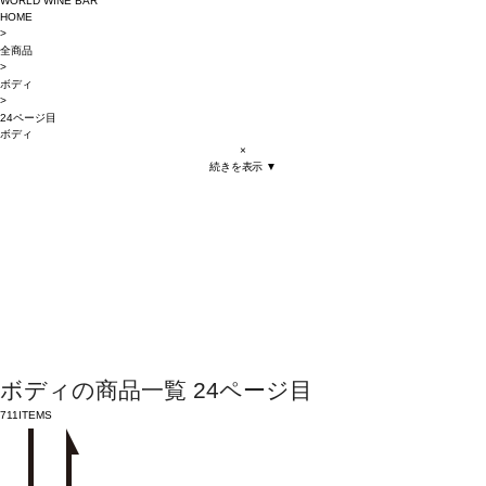
WORLD WINE BAR
HOME
>
全商品
>
ボディ
>
24ページ目
ボディ
×
続きを表示 ▼
ボディの商品一覧 24ページ目
711
ITEMS