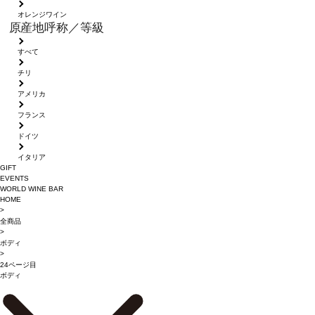
オレンジワイン
原産地呼称／等級
すべて
チリ
アメリカ
フランス
ドイツ
イタリア
GIFT
EVENTS
WORLD WINE BAR
HOME
>
全商品
>
ボディ
>
24ページ目
ボディ