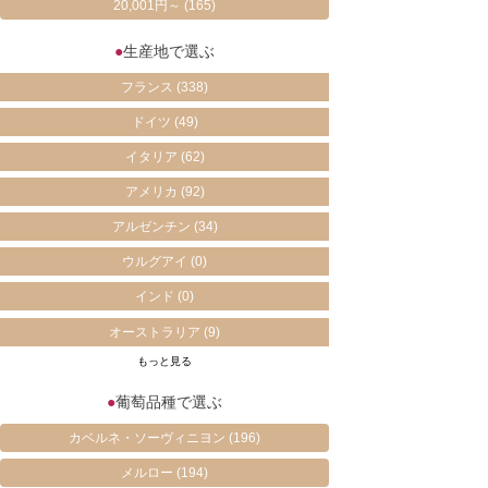
20,001円～
(165)
●
生産地で選ぶ
フランス
(338)
ドイツ
(49)
イタリア
(62)
アメリカ
(92)
アルゼンチン
(34)
ウルグアイ
(0)
インド
(0)
オーストラリア
(9)
もっと見る
●
葡萄品種で選ぶ
カベルネ・ソーヴィニヨン
(196)
メルロー
(194)