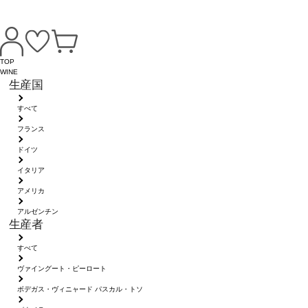
TOP
WINE
生産国
すべて
フランス
ドイツ
イタリア
アメリカ
アルゼンチン
生産者
すべて
ヴァイングート・ピーロート
ボデガス・ヴィニャード パスカル・トソ