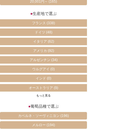
20,001円～
(165)
●
生産地で選ぶ
フランス
(338)
ドイツ
(48)
イタリア
(62)
アメリカ
(92)
アルゼンチン
(34)
ウルグアイ
(0)
インド
(0)
オーストラリア
(9)
もっと見る
●
葡萄品種で選ぶ
カベルネ・ソーヴィニヨン
(196)
メルロー
(194)