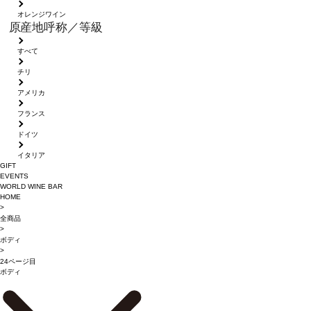
オレンジワイン
原産地呼称／等級
すべて
チリ
アメリカ
フランス
ドイツ
イタリア
GIFT
EVENTS
WORLD WINE BAR
HOME
>
全商品
>
ボディ
>
24ページ目
ボディ