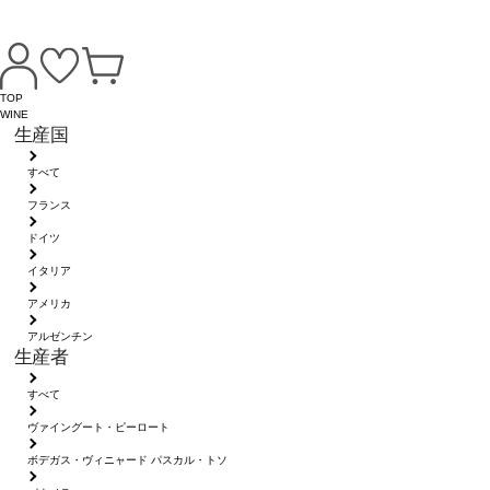
TOP
WINE
生産国
すべて
フランス
ドイツ
イタリア
アメリカ
アルゼンチン
生産者
すべて
ヴァイングート・ピーロート
ボデガス・ヴィニャード パスカル・トソ