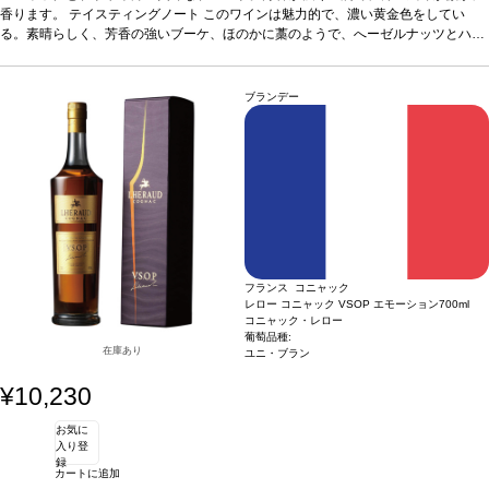
たす風味がある。魅力的で柔らかく、フルーティーな後味があり、全てのアロマが
香ります。
テイスティングノート
このワインは魅力的で、濃い黄金色をしてい
余韻に残る。
る。素晴らしく、芳香の強いブーケ、ほのかに藁のようで、へーゼルナッツとハニ
合う料理
食前酒として、あるいはフォアグラやメロン、デザートと
ともに。
ーが少々ある。こくがあり、まろやかでスムーズ、ハニー、葡萄のような口蓋を満
葡萄品種
ユニ・ブラン100％
たす風味がある。魅力的で柔らかく、フルーティーな後味があり、全てのアロマが
余韻に残る。
合う料理
食前酒として、あるいはフォアグラやメロン、デザートと
ブランデー
ともに。
葡萄品種
ユニ・ブラン100％
フランス コニャック
レロー コニャック VSOP エモーション
700ml
コニャック・レロー
葡萄品種:
在庫あり
ユニ・ブラン
¥10,230
お気に
入り登
録
カートに追加