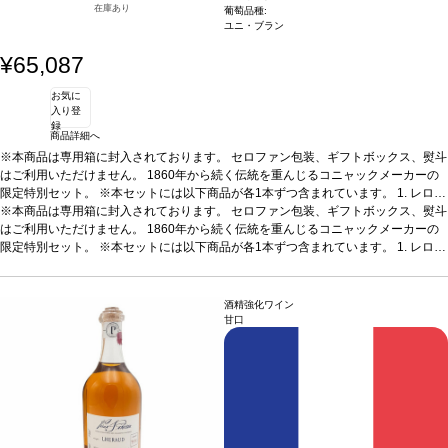
在庫あり
葡萄品種:
ユニ・ブラン
¥65,087
お気に
入り登
録
商品詳細へ
※本商品は専用箱に封入されております。 セロファン包装、ギフトボックス、熨斗
はご利用いただけません。 1860年から続く伝統を重んじるコニャックメーカーの
限定特別セット。 ※本セットには以下商品が各1本ずつ含まれています。
1. レロー
コニャック VSOP
※本商品は専用箱に封入されております。 セロファン包装、ギフトボックス、熨斗
200ml / コニャック / 辛口
2. レロー コニャック キュヴェ20
200
ml / コニャック / 辛口
はご利用いただけません。 1860年から続く伝統を重んじるコニャックメーカーの
3. レロー コニャック キュヴェ プティ・シャンパーニュ (199
3)
限定特別セット。 ※本セットには以下商品が各1本ずつ含まれています。
200ml / コニャック / 辛口
4. レロー ピノー・デ・シャラント 15年
200ml / 酒精強
1. レロー
化ワイン / 甘口 ※本商品は梱包済のセット商品のため、以下は承れません。 ・商品
コニャック VSOP
200ml / コニャック / 辛口
2. レロー コニャック キュヴェ20
200
をバラして別梱包 ・商品を別配送先へ送る ・セット内の一部商品を外す ・商品の
ml / コニャック / 辛口
3. レロー コニャック キュヴェ プティ・シャンパーニュ (199
ギフト梱包（無料ラッピング含む）
3)
200ml / コニャック / 辛口
4. レロー ピノー・デ・シャラント 15年
200ml / 酒精強
酒精強化ワイン
化ワイン / 甘口 ※本商品は梱包済のセット商品のため、以下は承れません。 ・商品
甘口
をバラして別梱包 ・商品を別配送先へ送る ・セット内の一部商品を外す ・商品の
ギフト梱包（無料ラッピング含む）