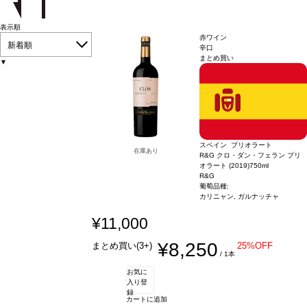
表示順
赤ワイン
新着順
辛口
まとめ買い
▼
スペイン プリオラート
在庫あり
R&G クロ・ダン・フェラン プリ
オラート (2019)
750ml
R&G
葡萄品種:
カリニャン, ガルナッチャ
¥11,000
¥8,250
まとめ買い(3+)
25%OFF
/ 1本
お気に
入り登
録
カートに追加