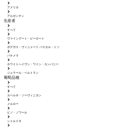
アメリカ
アルゼンチン
生産者
すべて
ヴァイングート・ピーロート
ボデガス・ヴィニャード パスカル・トソ
パナメラ
ホワイトへイヴン・ワイン・カンパニー
ジェラール・ベルトラン
葡萄品種
すべて
カベルネ・ソーヴィニヨン
メルロー
ピノ・ノワール
シャルドネ