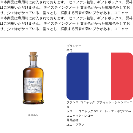
※本商品は専用箱に封入されております。 セロファン包装、ギフトボックス、熨斗
はご利用いただけません。
テイスティングノート
黄金色がかった琥珀色をしてお
り、少々緑がかっている。堂々とし、拡散する芳香の強いブケがある。コニャック
がグラスの中で開いて息をし始めると、ほのかな干し草とアーシーな香りに沿って
※本商品は専用箱に封入されております。 セロファン包装、ギフトボックス、熨斗
カラメル、オレンジ、チョコレート、花、スパイス等、多くのアロマがでてくる。
はご利用いただけません。
テイスティングノート
黄金色がかった琥珀色をしてお
非常にスムーズで柔らかな風味で、素晴らしい力強さはあるが、圧倒させるようで
り、少々緑がかっている。堂々とし、拡散する芳香の強いブケがある。コニャック
はない。素晴らしい余韻の長さを持ち、終りにこのコニャックに貢献している全て
がグラスの中で開いて息をし始めると、ほのかな干し草とアーシーな香りに沿って
が感じられる。JKW
カラメル、オレンジ、チョコレート、花、スパイス等、多くのアロマがでてくる。
非常にスムーズで柔らかな風味で、素晴らしい力強さはあるが、圧倒させるようで
ブランデー
はない。素晴らしい余韻の長さを持ち、終りにこのコニャックに貢献している全て
辛口
が感じられる。JKW
フランス コニャック プティット・シャンパーニ
ュ
レロー・コニャック VS テーレ・エ・ボワ
700ml
在庫あり
コニャック・レロー
葡萄品種:
ユニ・ブラン