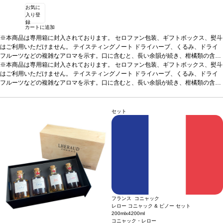
お気に
入り登
録
カートに追加
※本商品は専用箱に封入されております。 セロファン包装、ギフトボックス、熨斗
はご利用いただけません。
テイスティングノート
ドライハーブ、くるみ、ドライ
フルーツなどの複雑なアロマを示す。口に含むと、長い余韻が続き、柑橘類の含み
を伴う。
※本商品は専用箱に封入されております。 セロファン包装、ギフトボックス、熨斗
合う料理
食後酒として
葡萄品種
100% ユニ・ブラン
はご利用いただけません。
テイスティングノート
ドライハーブ、くるみ、ドライ
フルーツなどの複雑なアロマを示す。口に含むと、長い余韻が続き、柑橘類の含み
を伴う。
合う料理
食後酒として
葡萄品種
100% ユニ・ブラン
セット
フランス コニャック
レロー コニャック & ピノー セット
200mlx4
200ml
コニャック・レロー