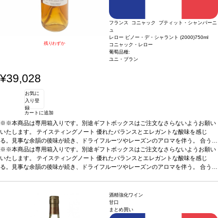
フランス コニャック プティット・シャンパーニ
ュ
レロー ピノー・デ・シャラント (2000)
750ml
残りわずか
コニャック・レロー
葡萄品種:
ユニ・ブラン
¥39,028
お気に
入り登
録
カートに追加
※※本商品は専用箱入りです。別途ギフトボックスはご注文なさらないようお願い
いたします。
テイスティングノート
優れたバランスとエレガントな酸味を感じ
る。見事な余韻の後味が続き、ドライフルーツやレーズンのアロマを伴う。
合う料
理
※※本商品は専用箱入りです。別途ギフトボックスはご注文なさらないようお願い
アペリティフとして、またブルーチーズ、牡蠣、チョコレートケーキなどと合う
葡萄品種
いたします。
100％ ユニ・ブラン
テイスティングノート
優れたバランスとエレガントな酸味を感じ
る。見事な余韻の後味が続き、ドライフルーツやレーズンのアロマを伴う。
合う料
理
アペリティフとして、またブルーチーズ、牡蠣、チョコレートケーキなどと合う
葡萄品種
100％ ユニ・ブラン
酒精強化ワイン
甘口
まとめ買い