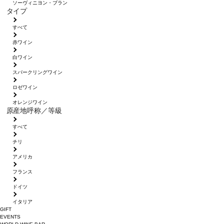
ソーヴィニヨン・ブラン
タイプ
すべて
赤ワイン
白ワイン
スパークリングワイン
ロゼワイン
オレンジワイン
原産地呼称／等級
すべて
チリ
アメリカ
フランス
ドイツ
イタリア
GIFT
EVENTS