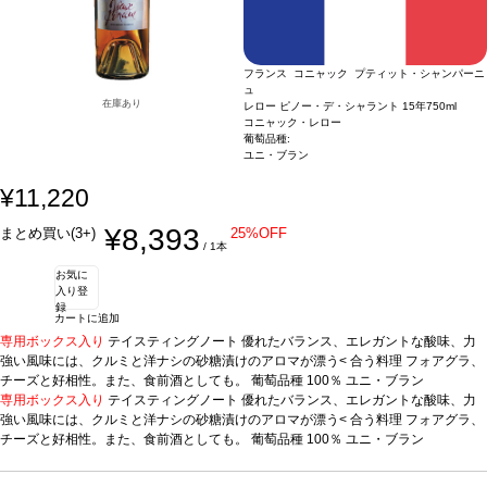
フランス コニャック プティット・シャンパーニ
ュ
在庫あり
レロー ピノー・デ・シャラント 15年
750ml
コニャック・レロー
葡萄品種:
ユニ・ブラン
¥11,220
¥8,393
まとめ買い(3+)
25%OFF
/ 1本
お気に
入り登
録
カートに追加
専用ボックス入り
テイスティングノート
優れたバランス、エレガントな酸味、力
強い風味には、クルミと洋ナシの砂糖漬けのアロマが漂う<
合う料理
フォアグラ、
チーズと好相性。また、食前酒としても。
葡萄品種
100％ ユニ・ブラン
専用ボックス入り
テイスティングノート
優れたバランス、エレガントな酸味、力
強い風味には、クルミと洋ナシの砂糖漬けのアロマが漂う<
合う料理
フォアグラ、
チーズと好相性。また、食前酒としても。
葡萄品種
100％ ユニ・ブラン