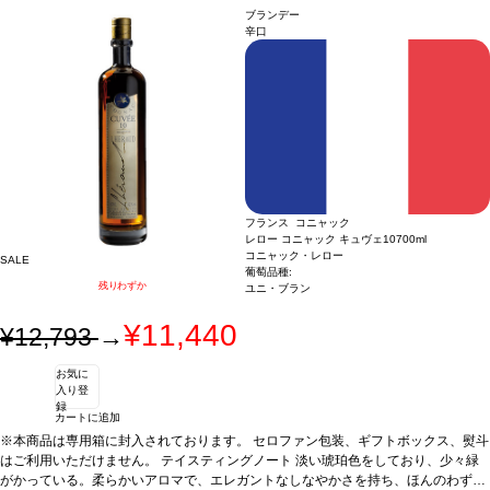
ブランデー
辛口
フランス コニャック
レロー コニャック キュヴェ10
700ml
コニャック・レロー
SALE
葡萄品種:
残りわずか
ユニ・ブラン
¥11,440
¥12,793
→
お気に
入り登
録
カートに追加
※本商品は専用箱に封入されております。 セロファン包装、ギフトボックス、熨斗
はご利用いただけません。
テイスティングノート
淡い琥珀色をしており、少々緑
がかっている。柔らかいアロマで、エレガントなしなやかさを持ち、ほんのわずか