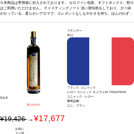
に甘い香りがある。カラメルの香りが、ほのかなオレンジ、干し草、オーク等に伴
※本商品は専用箱に封入されております。 セロファン包装、ギフトボックス、熨斗
われ、複雑な香りを構成するのに役立っている。口蓋ではスムーズで絹のようで、
はご利用いただけません。
テイスティングノート
淡い琥珀色をしており、少々緑
リッチでシャープな果物風味、魅力的なトーストの含みが、余韻の長い力強い後味
がかっている。柔らかいアロマで、エレガントなしなやかさを持ち、ほんのわずか
に伴われている。JKW
に甘い香りがある。カラメルの香りが、ほのかなオレンジ、干し草、オーク等に伴
サーヴ温度
室温
合う料理
食後酒
われ、複雑な香りを構成するのに役立っている。口蓋ではスムーズで絹のようで、
リッチでシャープな果物風味、魅力的なトーストの含みが、余韻の長い力強い後味
ブランデー
に伴われている。JKW
サーヴ温度
室温
合う料理
食後酒
辛口
フランス コニャック
レロー コニャック キュヴェ20 700ml
700ml
コニャック・レロー
SALE
葡萄品種:
残りわずか
ユニ・ブラン
¥17,677
¥19,426
→
お気に
入り登