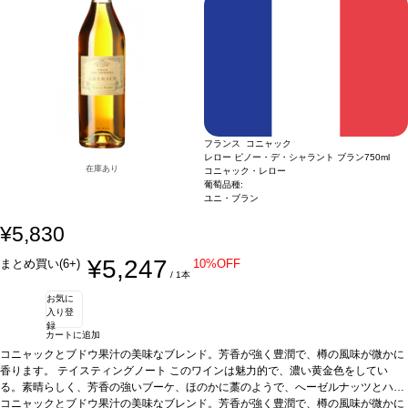
フランス コニャック
レロー ピノー・デ・シャラント ブラン
750ml
在庫あり
コニャック・レロー
葡萄品種:
ユニ・ブラン
¥5,830
¥5,247
まとめ買い(6+)
10%OFF
/ 1本
お気に
入り登
録
カートに追加
コニャックとブドウ果汁の美味なブレンド。芳香が強く豊潤で、樽の風味が微かに
香ります。
テイスティングノート
このワインは魅力的で、濃い黄金色をしてい
る。素晴らしく、芳香の強いブーケ、ほのかに藁のようで、へーゼルナッツとハニ
ーが少々ある。こくがあり、まろやかでスムーズ、ハニー、葡萄のような口蓋を満
コニャックとブドウ果汁の美味なブレンド。芳香が強く豊潤で、樽の風味が微かに