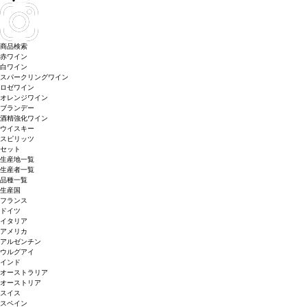
商品検索
赤ワイン
白ワイン
スパークリングワイン
ロゼワイン
オレンジワイン
ブランデー
酒精強化ワイン
ウイスキー
スピリッツ
セット
生産地一覧
生産者一覧
品種一覧
生産国
フランス
ドイツ
イタリア
アメリカ
アルゼンチン
ウルグアイ
インド
オーストラリア
オーストリア
スイス
スペイン