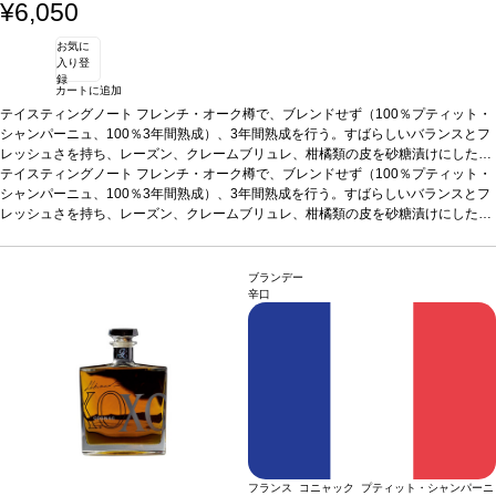
¥6,050
お気に
入り登
録
カートに追加
テイスティングノート
フレンチ・オーク樽で、ブレンドせず（100％プティット・
シャンパーニュ、100％3年間熟成）、3年間熟成を行う。すばらしいバランスとフ
レッシュさを持ち、レーズン、クレームブリュレ、柑橘類の皮を砂糖漬けにした味
わいを示す。
テイスティングノート
合う料理
フレンチ・オーク樽で、ブレンドせず（100％プティット・
食後酒としてお楽しみいただけます。
シャンパーニュ、100％3年間熟成）、3年間熟成を行う。すばらしいバランスとフ
レッシュさを持ち、レーズン、クレームブリュレ、柑橘類の皮を砂糖漬けにした味
わいを示す。
合う料理
食後酒としてお楽しみいただけます。
ブランデー
辛口
フランス コニャック プティット・シャンパーニ