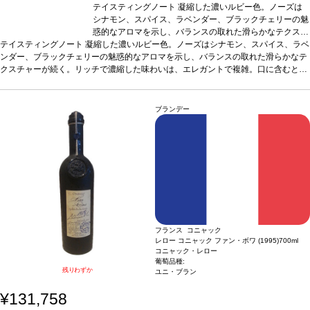
テイスティングノート
凝縮した濃いルビー色。ノーズは
シナモン、スパイス、ラベンダー、ブラックチェリーの魅
惑的なアロマを示し、バランスの取れた滑らかなテクスチ
テイスティングノート
凝縮した濃いルビー色。ノーズはシナモン、スパイス、ラベ
ャーが続く。リッチで濃縮した味わいは、エレガントで複
ンダー、ブラックチェリーの魅惑的なアロマを示し、バランスの取れた滑らかなテ
雑。口に含むとシルクのように柔らかいタンニンに、ジュ
クスチャーが続く。リッチで濃縮した味わいは、エレガントで複雑。口に含むとシ
ーシーなストラクチャーと素晴らしい深味を感じる。フレ
ルクのように柔らかいタンニンに、ジューシーなストラクチャーと素晴らしい深味
ッシュでフルーティーさが広がる、緻密でエレガントな一
を感じる。フレッシュでフルーティーさが広がる、緻密でエレガントな一本。
本。
合う料理
赤肉、シチュー、ジビエ、ハードチーズ、
合う
料理
赤肉、シチュー、ジビエ、ハードチーズ、青魚、魚のキャセロール、チョコレ
青魚、魚のキャセロール、チョコレートなどと合う
葡萄
ブランデー
ートなどと合う
葡萄品種
品種
カリニャン 62%、ガルナッチャ 38%
カリニャン 62%、ガルナッチャ 38%
造り手情報
造り手情報
R&Gプ
R&
ロジェクトは2010年、フランスの著名なワインメーカーでありコンサルタントでも
Gプロジェクトは2010年、フランスの著名なワインメーカ
あるミシェル・ロランが、アラエックス・グランの創業者兼CEOであるハビエル・
ーでありコンサルタントでもあるミシェル・ロランが、ア
ガラレタと協力し、スペインの最高のテロワールでプレミアムワインを生産するこ
ラエックス・グランの創業者兼CEOであるハビエル・ガ
とに合意し、スタートしました。フランスとスペインの2つの文化、そしてロラン
ラレタと協力し、スペインの最高のテロワールでプレミア
が造るクラシックかつ国際的なワインスタイルと、アラエックス・グラン・スペイ
ムワインを生産することに合意し、スタートしました。フ
ン・ファインワインズのワインに象徴されるモダンなワインスが融合しています。
ランスとスペインの2つの文化、そしてロランが造るクラ
EC担当Oの感想：良い意味で「スペイン・プリオラート」のイメージを変えてくれ
シックかつ国際的なワインスタイルと、アラエックス・グ
た、至極の1本です。複雑な香りと滑らかで奥行きのある味わいは、ワインに集中
ラン・スペイン・ファインワインズのワインに象徴される
して飲みたい日にぜひあけてみてください。生産者からも絶対皆好きになってもら
モダンなワインスが融合しています。 EC担当Oの感想：
フランス コニャック
レロー コニャック ファン・ボワ (1995)
700ml
える味わいだよ！と言われたイチオシです。濃厚な味わいがお好きな方や、酸味が
良い意味で「スペイン・プリオラート」のイメージを変え
コニャック・レロー
苦手な方に。
てくれた、至極の1本です。複雑な香りと滑らかで奥行き
葡萄品種:
のある味わいは、ワインに集中して飲みたい日にぜひあけ
残りわずか
ユニ・ブラン
てみてください。生産者からも絶対皆好きになってもらえ
る味わいだよ！と言われたイチオシです。濃厚な味わいが
¥131,758
お好きな方や、酸味が苦手な方に。