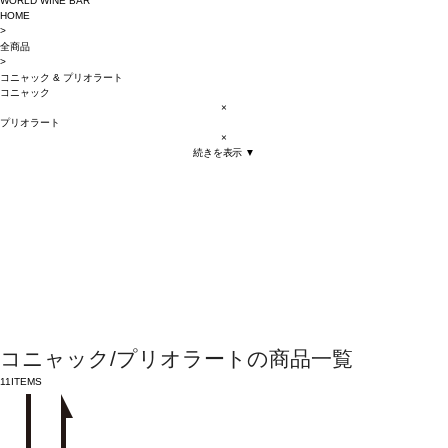
WORLD WINE BAR
HOME
>
全商品
>
コニャック
&
プリオラート
コニャック
×
プリオラート
×
続きを表示 ▼
コニャック/プリオラートの商品一覧
11
ITEMS