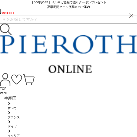
【500円OFF】メルマガ登録で割引クーポンプレゼント
夏季期間クール便配送のご案内
10% OFF
9% OFF
TOP
WINE
生産国
すべて
フランス
ドイツ
イタリア