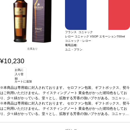
フランス コニャック
レロー コニャック VSOP エモーション
700ml
コニャック・レロー
葡萄品種:
在庫あり
ユニ・ブラン
¥10,230
お気に
入り登
録
カートに追加
※本商品は専用箱に封入されております。 セロファン包装、ギフトボックス、熨斗
はご利用いただけません。
テイスティングノート
黄金色がかった琥珀色をしてお
り、少々緑がかっている。堂々とし、拡散する芳香の強いブケがある。コニャック
がグラスの中で開いて息をし始めると、ほのかな干し草とアーシーな香りに沿って
※本商品は専用箱に封入されております。 セロファン包装、ギフトボックス、熨斗
カラメル、オレンジ、チョコレート、花、スパイス等、多くのアロマがでてくる。
はご利用いただけません。
テイスティングノート
黄金色がかった琥珀色をしてお
非常にスムーズで柔らかな風味で、素晴らしい力強さはあるが、圧倒させるようで
り、少々緑がかっている。堂々とし、拡散する芳香の強いブケがある。コニャック
はない。素晴らしい余韻の長さを持ち、終りにこのコニャックに貢献している全て
がグラスの中で開いて息をし始めると、ほのかな干し草とアーシーな香りに沿って
が感じられる。JKW
カラメル、オレンジ、チョコレート、花、スパイス等、多くのアロマがでてくる。
非常にスムーズで柔らかな風味で、素晴らしい力強さはあるが、圧倒させるようで