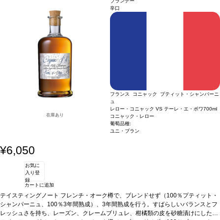
ブランデー
はない。素晴らしい余韻の長さを持ち、終りにこのコニャックに貢献している全て
辛口
が感じられる。JKW
フランス コニャック プティット・シャンパーニ
ュ
レロー・コニャック VS テーレ・エ・ボワ
700ml
在庫あり
コニャック・レロー
葡萄品種:
ユニ・ブラン
¥6,050
お気に
入り登
録
カートに追加
テイスティングノート
フレンチ・オーク樽で、ブレンドせず（100％プティット・
シャンパーニュ、100％3年間熟成）、3年間熟成を行う。すばらしいバランスとフ
レッシュさを持ち、レーズン、クレームブリュレ、柑橘類の皮を砂糖漬けにした味