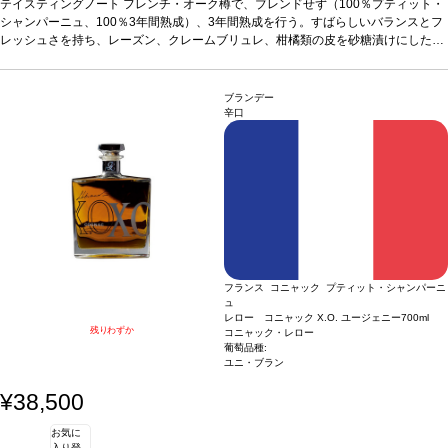
わいを示す。
テイスティングノート
合う料理
フレンチ・オーク樽で、ブレンドせず（100％プティット・
食後酒としてお楽しみいただけます。
シャンパーニュ、100％3年間熟成）、3年間熟成を行う。すばらしいバランスとフ
レッシュさを持ち、レーズン、クレームブリュレ、柑橘類の皮を砂糖漬けにした味
わいを示す。
合う料理
食後酒としてお楽しみいただけます。
ブランデー
辛口
フランス コニャック プティット・シャンパーニ
ュ
レロー コニャック X.O. ユージェニー
700ml
残りわずか
コニャック・レロー
葡萄品種:
ユニ・ブラン
¥38,500
お気に
入り登