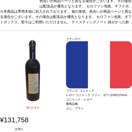
色合いが商品ページと異なる場合がございます。その場合
は配送品が優先となります。 セロファン包装、ギフトボ
※本商品は専用木箱に封入されております。 箱の形状、色合いが商品ページと異な
ックス、熨斗はご利用いただけません。
テイスティング
る場合がございます。その場合は配送品が優先となります。 セロファン包装、ギフ
ノート
緑がかった鮮やかで綺麗な琥珀色。複雑で滑らか
トボックス、熨斗はご利用いただけません。
なノーズは、トーストアーモンドとスパイスを伴う。口に
テイスティングノート
緑がかった鮮
やかで綺麗な琥珀色。複雑で滑らかなノーズは、トーストアーモンドとスパイスを
含むと、すっきりとしたアタックと見事なバランスを感
伴う。口に含むと、すっきりとしたアタックと見事なバランスを感じ、たっぷりと
じ、たっぷりとしたリッチなタンニンが広がり、とてもま
したリッチなタンニンが広がり、とてもまろやか。長い余韻が口中で広がる、エレ
ろやか。長い余韻が口中で広がる、エレガントで美しい、
ブランデー
ガントで美しい、洗練された一本。
洗練された一本。
合う料理
合う料理
ディジェスティフ(食後酒)に。
ディジェスティフ(食後酒)
葡萄
品種
バコ、フォル・ブランシュ、ユニ・ブラン
に。
葡萄品種
バコ、フォル・ブランシュ、ユニ・ブラン
フランス コニャック
レロー コニャック ファン・ボワ (1995)
700ml
コニャック・レロー
葡萄品種:
残りわずか
ユニ・ブラン
¥131,758
お気に