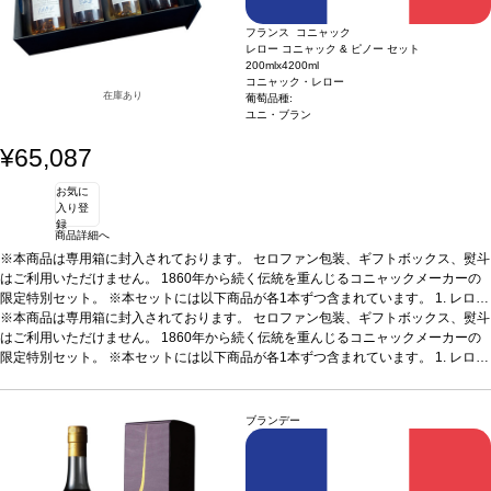
フランス コニャック
レロー コニャック & ピノー セット
200mlx4
200ml
コニャック・レロー
在庫あり
葡萄品種:
ユニ・ブラン
¥65,087
お気に
入り登
録
商品詳細へ
※本商品は専用箱に封入されております。 セロファン包装、ギフトボックス、熨斗
はご利用いただけません。 1860年から続く伝統を重んじるコニャックメーカーの
限定特別セット。 ※本セットには以下商品が各1本ずつ含まれています。
1. レロー
コニャック VSOP
※本商品は専用箱に封入されております。 セロファン包装、ギフトボックス、熨斗
200ml / コニャック / 辛口
2. レロー コニャック キュヴェ20
200
ml / コニャック / 辛口
はご利用いただけません。 1860年から続く伝統を重んじるコニャックメーカーの
3. レロー コニャック キュヴェ プティ・シャンパーニュ (199
3)
限定特別セット。 ※本セットには以下商品が各1本ずつ含まれています。
200ml / コニャック / 辛口
4. レロー ピノー・デ・シャラント 15年
200ml / 酒精強
1. レロー
化ワイン / 甘口 ※本商品は梱包済のセット商品のため、以下は承れません。 ・商品
コニャック VSOP
200ml / コニャック / 辛口
2. レロー コニャック キュヴェ20
200
をバラして別梱包 ・商品を別配送先へ送る ・セット内の一部商品を外す ・商品の
ml / コニャック / 辛口
3. レロー コニャック キュヴェ プティ・シャンパーニュ (199
ギフト梱包（無料ラッピング含む）
3)
200ml / コニャック / 辛口
4. レロー ピノー・デ・シャラント 15年
200ml / 酒精強
ブランデー
化ワイン / 甘口 ※本商品は梱包済のセット商品のため、以下は承れません。 ・商品
をバラして別梱包 ・商品を別配送先へ送る ・セット内の一部商品を外す ・商品の
ギフト梱包（無料ラッピング含む）