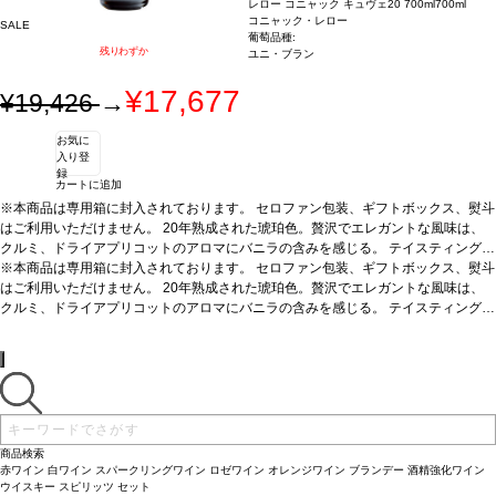
レロー コニャック キュヴェ20 700ml
700ml
コニャック・レロー
SALE
葡萄品種:
残りわずか
ユニ・ブラン
¥17,677
¥19,426
→
お気に
入り登
録
カートに追加
※本商品は専用箱に封入されております。 セロファン包装、ギフトボックス、熨斗
はご利用いただけません。 20年熟成された琥珀色。贅沢でエレガントな風味は、
クルミ、ドライアプリコットのアロマにバニラの含みを感じる。
テイスティングノ
ート
※本商品は専用箱に封入されております。 セロファン包装、ギフトボックス、熨斗
淡い琥珀色をし、縁は緑がかっている。底に流れるほのかなヴァニラとオーク
がタフィー、オレンジと交わり、複雑なノーズを与えている。魅力的でスムーズフ
はご利用いただけません。 20年熟成された琥珀色。贅沢でエレガントな風味は、
ルーティーな風味にほのかな甘味がある。こくのある余韻の印象を残すが、後味は
クルミ、ドライアプリコットのアロマにバニラの含みを感じる。
テイスティングノ
ドライである。JKW
ート
淡い琥珀色をし、縁は緑がかっている。底に流れるほのかなヴァニラとオーク
サーヴする温度
常温
料理
ディジェスティフ(食後酒)に最適
がタフィー、オレンジと交わり、複雑なノーズを与えている。魅力的でスムーズフ
ルーティーな風味にほのかな甘味がある。こくのある余韻の印象を残すが、後味は
ドライである。JKW
サーヴする温度
常温
料理
ディジェスティフ(食後酒)に最適
商品検索
赤ワイン
白ワイン
スパークリングワイン
ロゼワイン
オレンジワイン
ブランデー
酒精強化ワイン
ウイスキー
スピリッツ
セット