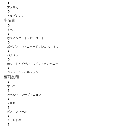
アメリカ
アルゼンチン
生産者
すべて
ヴァイングート・ピーロート
ボデガス・ヴィニャード パスカル・トソ
パナメラ
ホワイトへイヴン・ワイン・カンパニー
ジェラール・ベルトラン
葡萄品種
すべて
カベルネ・ソーヴィニヨン
メルロー
ピノ・ノワール
シャルドネ