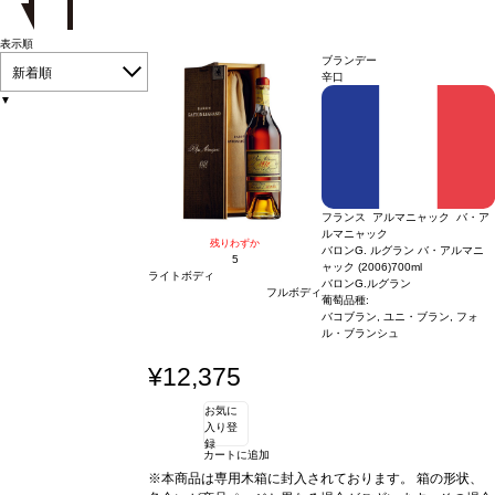
表示順
ブランデー
新着順
辛口
▼
フランス アルマニャック バ・ア
ルマニャック
残りわずか
バロンG. ルグラン バ・アルマニ
5
ャック (2006)
700ml
ライトボディ
バロンG.ルグラン
フルボディ
葡萄品種:
バコブラン, ユニ・ブラン, フォ
ル・ブランシュ
¥12,375
お気に
入り登
録
カートに追加
※本商品は専用木箱に封入されております。 箱の形状、