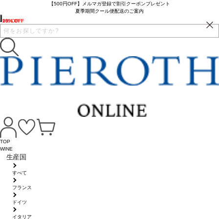
【500円OFF】メルマガ登録で割引クーポンプレゼント
夏季期間クール便配送のご案内
28% OFF
10% OFF
9% OFF
TOP
WINE
生産国
すべて
フランス
ドイツ
イタリア