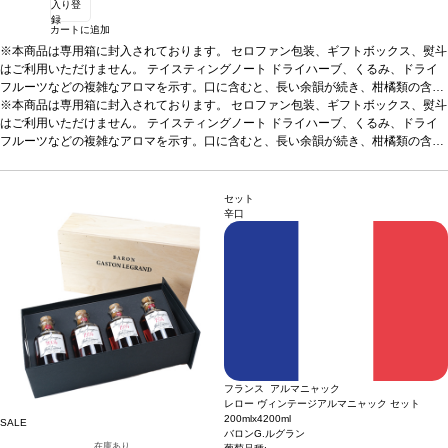
入り登
録
カートに追加
※本商品は専用箱に封入されております。 セロファン包装、ギフトボックス、熨斗
はご利用いただけません。
テイスティングノート
ドライハーブ、くるみ、ドライ
フルーツなどの複雑なアロマを示す。口に含むと、長い余韻が続き、柑橘類の含み
を伴う。
※本商品は専用箱に封入されております。 セロファン包装、ギフトボックス、熨斗
合う料理
食後酒として
葡萄品種
100% ユニ・ブラン
はご利用いただけません。
テイスティングノート
ドライハーブ、くるみ、ドライ
フルーツなどの複雑なアロマを示す。口に含むと、長い余韻が続き、柑橘類の含み
を伴う。
合う料理
食後酒として
葡萄品種
100% ユニ・ブラン
セット
辛口
フランス アルマニャック
レロー ヴィンテージアルマニャック セット
200mlx4
200ml
SALE
バロンG.ルグラン
在庫あり