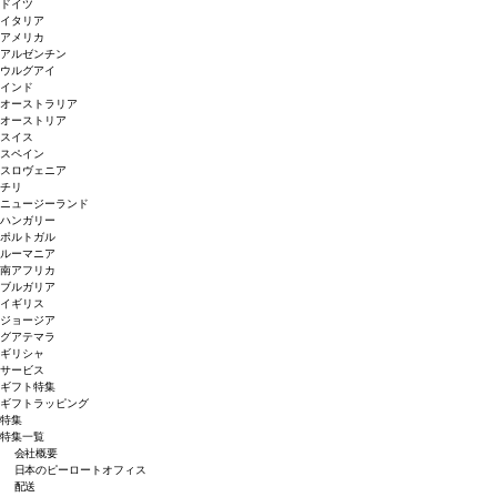
ドイツ
イタリア
アメリカ
アルゼンチン
ウルグアイ
インド
オーストラリア
オーストリア
スイス
スペイン
スロヴェニア
チリ
ニュージーランド
ハンガリー
ポルトガル
ルーマニア
南アフリカ
ブルガリア
イギリス
ジョージア
グアテマラ
ギリシャ
サービス
ギフト特集
ギフトラッピング
特集
特集一覧
会社概要
日本のピーロートオフィス
配送