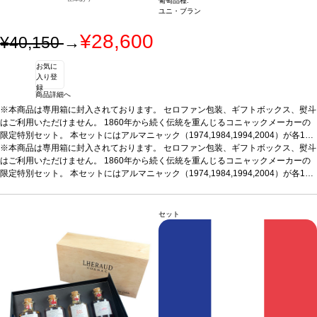
葡萄品種:
ユニ・ブラン
¥28,600
¥40,150
→
お気に
入り登
録
商品詳細へ
※本商品は専用箱に封入されております。 セロファン包装、ギフトボックス、熨斗
はご利用いただけません。 1860年から続く伝統を重んじるコニャックメーカーの
限定特別セット。
本セットにはアルマニャック（1974,1984,1994,2004）が各1本
ずつ含まれています。
※本商品は専用箱に封入されております。 セロファン包装、ギフトボックス、熨斗
※本商品は梱包済のセット商品のため、以下は承れません。
・商品をバラして別梱包 ・商品を別配送先へ送る ・セット内の一部商品を外す ・
はご利用いただけません。 1860年から続く伝統を重んじるコニャックメーカーの
商品のギフト梱包（無料ラッピング含む）
限定特別セット。
本セットにはアルマニャック（1974,1984,1994,2004）が各1本
ずつ含まれています。
※本商品は梱包済のセット商品のため、以下は承れません。
・商品をバラして別梱包 ・商品を別配送先へ送る ・セット内の一部商品を外す ・
商品のギフト梱包（無料ラッピング含む）
セット