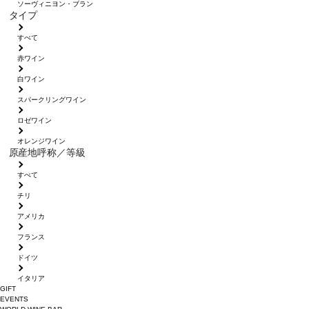
ソーヴィニヨン・ブラン
タイプ
すべて
赤ワイン
白ワイン
スパークリングワイン
ロゼワイン
オレンジワイン
原産地呼称／等級
すべて
チリ
アメリカ
フランス
ドイツ
イタリア
GIFT
EVENTS