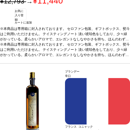
¥11,440
¥12,793
→
お気に
入り登
録
カートに追加
※本商品は専用箱に封入されております。 セロファン包装、ギフトボックス、熨斗
はご利用いただけません。
テイスティングノート
淡い琥珀色をしており、少々緑
がかっている。柔らかいアロマで、エレガントなしなやかさを持ち、ほんのわずか
に甘い香りがある。カラメルの香りが、ほのかなオレンジ、干し草、オーク等に伴
※本商品は専用箱に封入されております。 セロファン包装、ギフトボックス、熨斗
われ、複雑な香りを構成するのに役立っている。口蓋ではスムーズで絹のようで、
はご利用いただけません。
テイスティングノート
淡い琥珀色をしており、少々緑
リッチでシャープな果物風味、魅力的なトーストの含みが、余韻の長い力強い後味
がかっている。柔らかいアロマで、エレガントなしなやかさを持ち、ほんのわずか
に伴われている。JKW
に甘い香りがある。カラメルの香りが、ほのかなオレンジ、干し草、オーク等に伴
サーヴ温度
室温
合う料理
食後酒
われ、複雑な香りを構成するのに役立っている。口蓋ではスムーズで絹のようで、
リッチでシャープな果物風味、魅力的なトーストの含みが、余韻の長い力強い後味
ブランデー
に伴われている。JKW
サーヴ温度
室温
合う料理
食後酒
辛口
フランス コニャック