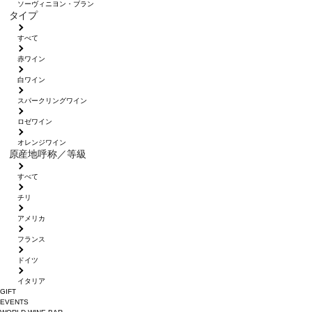
ソーヴィニヨン・ブラン
タイプ
すべて
赤ワイン
白ワイン
スパークリングワイン
ロゼワイン
オレンジワイン
原産地呼称／等級
すべて
チリ
アメリカ
フランス
ドイツ
イタリア
GIFT
EVENTS