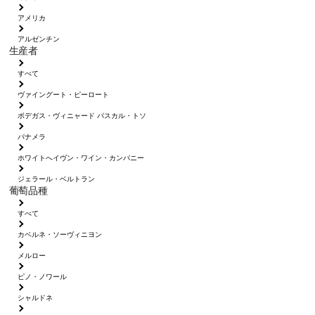
アメリカ
アルゼンチン
生産者
すべて
ヴァイングート・ピーロート
ボデガス・ヴィニャード パスカル・トソ
パナメラ
ホワイトへイヴン・ワイン・カンパニー
ジェラール・ベルトラン
葡萄品種
すべて
カベルネ・ソーヴィニヨン
メルロー
ピノ・ノワール
シャルドネ