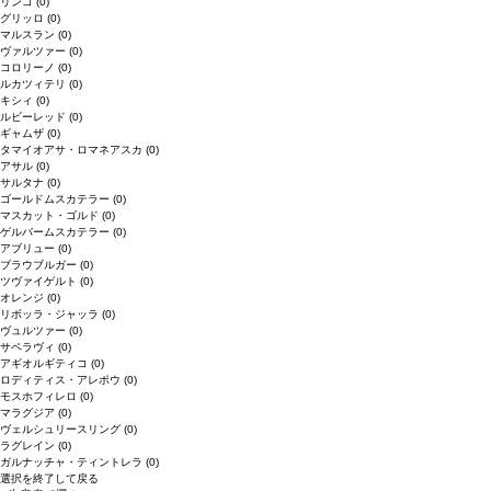
リンゴ
(0)
グリッロ
(0)
マルスラン
(0)
ヴァルツァー
(0)
コロリーノ
(0)
ルカツィテリ
(0)
キシィ
(0)
ルビーレッド
(0)
ギャムザ
(0)
タマイオアサ・ロマネアスカ
(0)
アサル
(0)
サルタナ
(0)
ゴールドムスカテラー
(0)
マスカット・ゴルド
(0)
ゲルバームスカテラー
(0)
アブリュー
(0)
ブラウブルガー
(0)
ツヴァイゲルト
(0)
オレンジ
(0)
リボッラ・ジャッラ
(0)
ヴュルツァー
(0)
サペラヴィ
(0)
アギオルギティコ
(0)
ロディティス・アレポウ
(0)
モスホフィレロ
(0)
マラグジア
(0)
ヴェルシュリースリング
(0)
ラグレイン
(0)
ガルナッチャ・ティントレラ
(0)
選択を終了して戻る