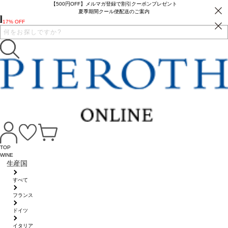
【500円OFF】メルマガ登録で割引クーポンプレゼント
夏季期間クール便配送のご案内
17% OFF
TOP
WINE
生産国
すべて
フランス
ドイツ
イタリア