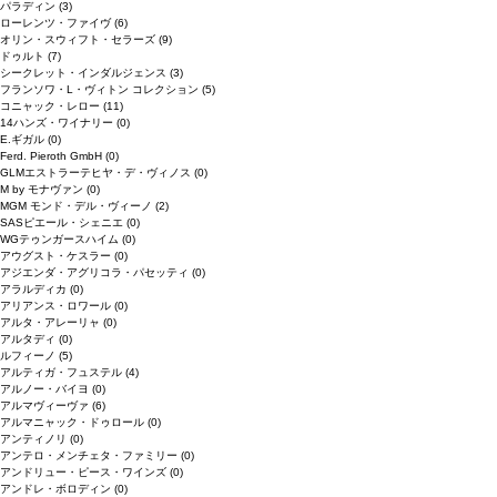
パラディン
(3)
ローレンツ・ファイヴ
(6)
オリン・スウィフト・セラーズ
(9)
ドゥルト
(7)
シークレット・インダルジェンス
(3)
フランソワ・L・ヴィトン コレクション
(5)
コニャック・レロー
(11)
14ハンズ・ワイナリー
(0)
E.ギガル
(0)
Ferd. Pieroth GmbH
(0)
GLMエストラーテヒヤ・デ・ヴィノス
(0)
M by モナヴァン
(0)
MGM モンド・デル・ヴィーノ
(2)
SASピエール・シェニエ
(0)
WGテゥンガースハイム
(0)
アウグスト・ケスラー
(0)
アジエンダ・アグリコラ・パセッティ
(0)
アラルディカ
(0)
アリアンス・ロワール
(0)
アルタ・アレーリャ
(0)
アルタディ
(0)
ルフィーノ
(5)
アルティガ・フュステル
(4)
アルノー・バイヨ
(0)
アルマヴィーヴァ
(6)
アルマニャック・ドゥロール
(0)
アンティノリ
(0)
アンテロ・メンチェタ・ファミリー
(0)
アンドリュー・ピース・ワインズ
(0)
アンドレ・ボロディン
(0)