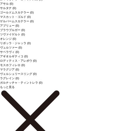
アサル
(0)
サルタナ
(0)
ゴールドムスカテラー
(0)
マスカット・ゴルド
(0)
ゲルバームスカテラー
(0)
アブリュー
(0)
ブラウブルガー
(0)
ツヴァイゲルト
(0)
オレンジ
(0)
リボッラ・ジャッラ
(0)
ヴュルツァー
(0)
サペラヴィ
(0)
アギオルギティコ
(0)
ロディティス・アレポウ
(0)
モスホフィレロ
(0)
マラグジア
(0)
ヴェルシュリースリング
(0)
ラグレイン
(0)
ガルナッチャ・ティントレラ
(0)
もっと見る