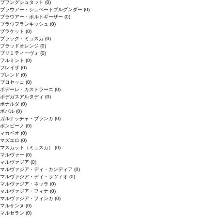
プフングシュタット
(0)
ブラウアー・シュペートブルグンダー
(0)
ブラウアー・ポルトギーザー
(0)
ブラウフランキッシュ
(0)
ブラケット
(0)
ブラック・ミュスカ
(0)
ブラッドオレンジ
(0)
プリミティーヴォ
(0)
フルミント
(0)
フレイザ
(0)
ブレンド
(0)
プロセッコ
(0)
ポデーレ・カストラーニ
(0)
ボデガスアルタディ
(0)
ボナルダ
(0)
ボバル
(0)
ガルナッチャ・ブランカ
(0)
ボンビーノ
(0)
マカベオ
(0)
マズエロ
(0)
マスカット（ミュスカ）
(0)
マルヴァー
(0)
マルヴァジア
(0)
マルヴァジア・ディ・カンディア
(0)
マルヴァジア・ディ・ラツィオ
(0)
マルヴァジア・ネッラ
(0)
マルヴァジア・フィナ
(0)
マルヴァジア・フィンカ
(0)
マルサンヌ
(0)
マルセラン
(0)