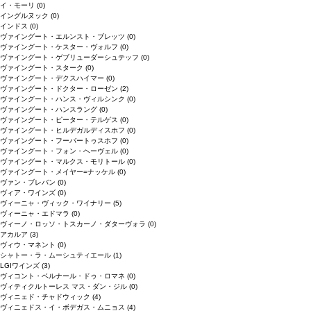
イ・モーリ
(0)
イングルヌック
(0)
インドス
(0)
ヴァイングート・エルンスト・ブレッツ
(0)
ヴァイングート・ケスター・ヴォルフ
(0)
ヴァイングート・ゲブリューダーシュテッフ
(0)
ヴァイングート・スターク
(0)
ヴァイングート・デクスハイマー
(0)
ヴァイングート・ドクター・ローゼン
(2)
ヴァイングート・ハンス・ヴィルシンク
(0)
ヴァイングート・ハンスラング
(0)
ヴァイングート・ピーター・テルゲス
(0)
ヴァイングート・ヒルデガルディスホフ
(0)
ヴァイングート・フーバートゥスホフ
(0)
ヴァイングート・フォン・ヘーヴェル
(0)
ヴァイングート・マルクス・モリトール
(0)
ヴァイングート・メイヤー=ナッケル
(0)
ヴァン・ブレバン
(0)
ヴィア・ワインズ
(0)
ヴィーニャ・ヴィック・ワイナリー
(5)
ヴィーニャ・エドマラ
(0)
ヴィーノ・ロッソ・トスカーノ・ダターヴォラ
(0)
アカルア
(3)
ヴィウ・マネント
(0)
シャトー・ラ・ムーシュティエール
(1)
LGIワインズ
(3)
ヴィコント・ベルナール・ドゥ・ロマネ
(0)
ヴィティクルトーレス マス・ダン・ジル
(0)
ヴィニェド・チャドウィック
(4)
ヴィニェドス・イ・ボデガス・ムニョス
(4)