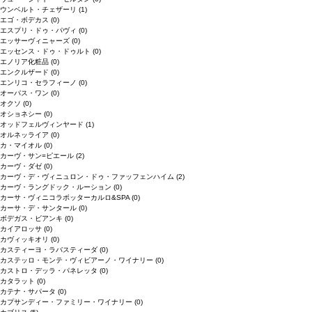
ウンベルト・チェザーリ
(1)
エゴ・ボデカス
(0)
エスプリ・ドゥ・パヴィ
(0)
エッサーヴィニャーズ
(0)
エッセンス・ドゥ・ドゥルト
(0)
エノリア化粧品
(0)
エンクルザード
(0)
エンリコ・セラフィーノ
(0)
オーパス・ワン
(0)
オクソ
(0)
オショネシー
(0)
オッドフェルヴィンヤード
(1)
オルネッライア
(0)
カ・マイオル
(0)
カーヴ・サン=ピエール
(2)
カーヴ・ダゼ
(0)
カーヴ・デ・ヴィニュロン・ドゥ・ファッフェンハイム
(2)
カーヴ・ラングドック・ルーション
(0)
カーサ・ヴィニコラボッターカルロ&SPA
(0)
カーサ・デ・サンタール
(0)
ボデガス・ビアンキ
(0)
カイアロッサ
(0)
カヴィッキオリ
(0)
カスティーヨ・ラバスティーダ
(0)
カステッロ・モンテ・ヴィビアーノ・ワイナリー
(0)
カストロ・デッラ・パネレッタ
(0)
カタラット
(0)
カテナ・サパータ
(0)
カプサンディー・ファミリー・ワイナリー
(0)