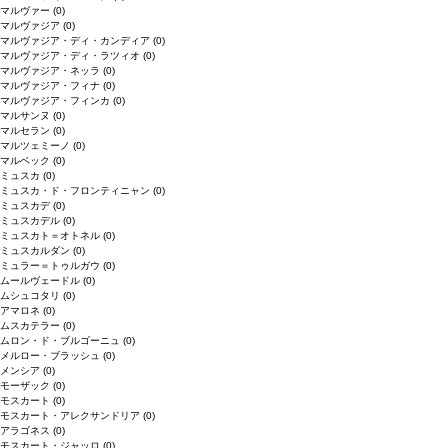
マルヴァー
(0)
マルヴァジア
(0)
マルヴァジア・ディ・カンディア
(0)
マルヴァジア・ディ・ラツィオ
(0)
マルヴァジア・ネッラ
(0)
マルヴァジア・フィナ
(0)
マルヴァジア・フィンカ
(0)
マルサンヌ
(0)
マルセラン
(0)
マルツェミーノ
(0)
マルベック
(0)
ミュスカ
(0)
ミュスカ・ド・フロンティニャン
(0)
ミュスカデ
(0)
ミュスカデル
(0)
ミュスカト＝オトネル
(0)
ミュスカルダン
(0)
ミュラー＝トゥルガウ
(0)
ムールヴェードル
(0)
ムシュコタリ
(0)
アマロネ
(0)
ムスカテラー
(0)
ムロン・ド・ブルゴーニュ
(0)
メルロー・ブラッシュ
(0)
メンシア
(0)
モーザック
(0)
モスカート
(0)
モスカート・アレクサンドリア
(0)
アラゴネス
(0)
モスカート・ジャッロ
(0)