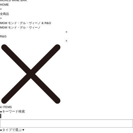
WORLD WINE BAR
HOME
>
全商品
>
MGM モンド・デル・ヴィーノ
&
R&G
MGM モンド・デル・ヴィーノ
×
R&G
×
4
ITEMS
●
キーワード検索
●
タイプで選ぶ
▼