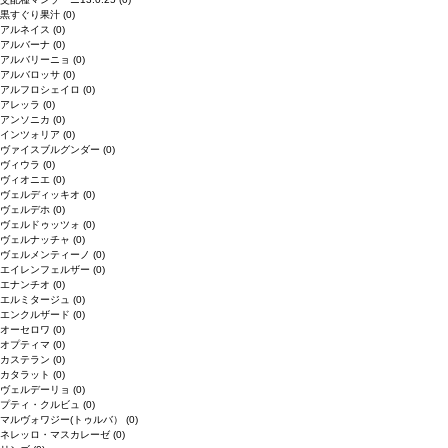
黒すぐり果汁
(0)
アルネイス
(0)
アルバーナ
(0)
アルバリーニョ
(0)
アルバロッサ
(0)
アルフロシェイロ
(0)
アレッラ
(0)
アンソニカ
(0)
インツォリア
(0)
ヴァイスブルグンダー
(0)
ヴィウラ
(0)
ヴィオニエ
(0)
ヴェルディッキオ
(0)
ヴェルデホ
(0)
ヴェルドゥッツォ
(0)
ヴェルナッチャ
(0)
ヴェルメンティーノ
(0)
エイレンフェルザー
(0)
エナンチオ
(0)
エルミタージュ
(0)
エンクルザード
(0)
オーセロワ
(0)
オプティマ
(0)
カステラン
(0)
カタラット
(0)
ヴェルデーリョ
(0)
プティ・クルビュ
(0)
マルヴォワジー(トゥルバ）
(0)
ネレッロ・マスカレーゼ
(0)