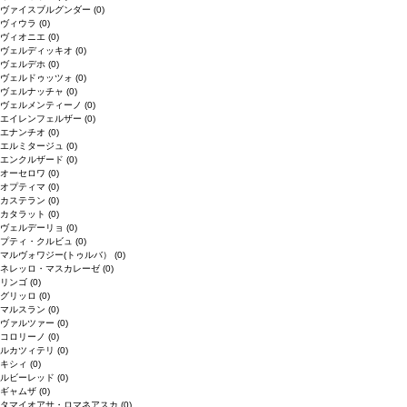
ヴァイスブルグンダー
(0)
ヴィウラ
(0)
ヴィオニエ
(0)
ヴェルディッキオ
(0)
ヴェルデホ
(0)
ヴェルドゥッツォ
(0)
ヴェルナッチャ
(0)
ヴェルメンティーノ
(0)
エイレンフェルザー
(0)
エナンチオ
(0)
エルミタージュ
(0)
エンクルザード
(0)
オーセロワ
(0)
オプティマ
(0)
カステラン
(0)
カタラット
(0)
ヴェルデーリョ
(0)
プティ・クルビュ
(0)
マルヴォワジー(トゥルバ）
(0)
ネレッロ・マスカレーゼ
(0)
リンゴ
(0)
グリッロ
(0)
マルスラン
(0)
ヴァルツァー
(0)
コロリーノ
(0)
ルカツィテリ
(0)
キシィ
(0)
ルビーレッド
(0)
ギャムザ
(0)
タマイオアサ・ロマネアスカ
(0)