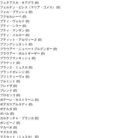
フェテアスカ・ネアグラ
(0)
フェルナン・ピレス（マリア・ゴメス）
(0)
フォル・ブランシュ
(0)
フクセルレーベ
(0)
プティ・ヴェルド
(0)
プティ・シラー
(0)
プティ・マンサン
(0)
プティ・メルロー
(0)
プティット・アルヴィーヌ
(0)
プフングシュタット
(0)
ブラウアー・シュペートブルグンダー
(0)
ブラウアー・ポルトギーザー
(0)
ブラウフランキッシュ
(0)
ブラケット
(0)
ブラック・ミュスカ
(0)
ブラッドオレンジ
(0)
プリミティーヴォ
(0)
フルミント
(0)
フレイザ
(0)
ブレンド
(0)
プロセッコ
(0)
ポデーレ・カストラーニ
(0)
ボデガスアルタディ
(0)
ボナルダ
(0)
ボバル
(0)
ガルナッチャ・ブランカ
(0)
ボンビーノ
(0)
マカベオ
(0)
マズエロ
(0)
マスカット（ミュスカ）
(0)