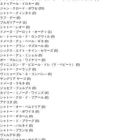
エドゥアール・ドロネー
(0)
ジャン・クロード・ボワセ
(20)
シャトー・クィンタス
(2)
ラフ・デー
(0)
ブルガリアーナ
(1)
シャトー・レオー
(0)
ドメーヌ・ブーロット・オーディ
(1)
レ・トゥーレル・ド・ロングヴィル
(0)
ドメーヌ・デュ・ペール・ギヨ
(0)
シャトー・グラン・マズロール
(0)
シックス・エイト・ナイン・セラーズ
(0)
シャトー・デュ・ミシェル
(0)
ボー・マルシェ・ワイナリー
(0)
ヴィニュロン・デ・ピエール・ドレ（ラ・ペピート）
(0)
シャトー・クーラック
(0)
ヴィニョーブル・エ・コンパニ―
(0)
サングリア ヤーゴ
(0)
ドメーヌ・ラモネ
(0)
ジョセフ・フェルプス
(0)
カイリー・ミノーグ・ワインズ
(4)
シャトー・クロ・ド・ブアール
(0)
アナコタ
(2)
シャトー・オー・ペルドリア
(0)
シャトー・ド・ボワイヨ
(0)
シャトー・ギヨーム
(0)
シャトー・ド・ブラーグ
(0)
シャトー・パルネイ
(0)
シャトー・プランセ
(0)
ヴェルデロ
(0)
ヴュー・シャトー・セルタン
(0)