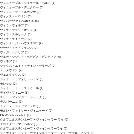
ヴィニョーブル・ジェラール・ペルス
(1)
ヴィニョーブル・デュクロー
(0)
ヴィノス・デ・アルガンサ
(0)
ヴィノス・ヘロミン
(0)
ヴィパーヴァ 1894d.o.o.
(4)
ヴィラ・ウォルフ
(0)
ヴィラ・デッリ・オリミ
(1)
ヴィラ・テルリーナ
(0)
ヴィラ・ライアーノ
(0)
ヴィンテージ・ハウス 1881
(2)
ヴーヴ・ドゥ・フランス
(0)
ヴェガ・シシリア
(0)
ヴェガ・シシリア / ボデガス・ピンティア
(0)
ヴェネア
(0)
シックス・エイト・ナイン・セラーズ
(0)
テュヌヴァン
(2)
ヴェルタックス
(0)
シャトー・ラフォリ・ペラゲ
(0)
モレッロ
(0)
シャトー・ド・ラストゥール
(1)
デイヴ・フィニー
(1)
スリー・フィンガー・ジャック
(0)
デスパーニュ
(2)
ドメーヌ・ジョゼフ・メロ
(0)
モルレ・ファミリー・ヴィニャード
(0)
Ch.W.ベルンハルト
(0)
クルフュルステンホーフ・ヴァインケラー ライ
(0)
クロスター・マッヘルン
(0)
クルフュルステンホーフ・ヴァインケラーライ
(0)
シュナイダリッシェ・ヴァインギューター・フェアヴァルトゥング
(0)