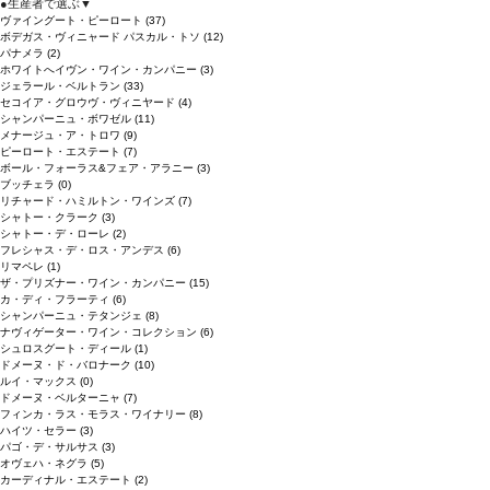
●
生産者で選ぶ
▼
ヴァイングート・ピーロート
(37)
ボデガス・ヴィニャード パスカル・トソ
(12)
パナメラ
(2)
ホワイトへイヴン・ワイン・カンパニー
(3)
ジェラール・ベルトラン
(33)
セコイア・グロウヴ・ヴィニヤード
(4)
シャンパーニュ・ボワゼル
(11)
メナージュ・ア・トロワ
(9)
ピーロート・エステート
(7)
ボール・フォーラス&フェア・アラニー
(3)
ブッチェラ
(0)
リチャード・ハミルトン・ワインズ
(7)
シャトー・クラーク
(3)
シャトー・デ・ローレ
(2)
フレシャス・デ・ロス・アンデス
(6)
リマペレ
(1)
ザ・プリズナー・ワイン・カンパニー
(15)
カ・ディ・フラーティ
(6)
シャンパーニュ・テタンジェ
(8)
ナヴィゲーター・ワイン・コレクション
(6)
シュロスグート・ディール
(1)
ドメーヌ・ド・バロナーク
(10)
ルイ・マックス
(0)
ドメーヌ・ベルターニャ
(7)
フィンカ・ラス・モラス・ワイナリー
(8)
ハイツ・セラー
(3)
パゴ・デ・サルサス
(3)
オヴェハ・ネグラ
(5)
カーディナル・エステート
(2)