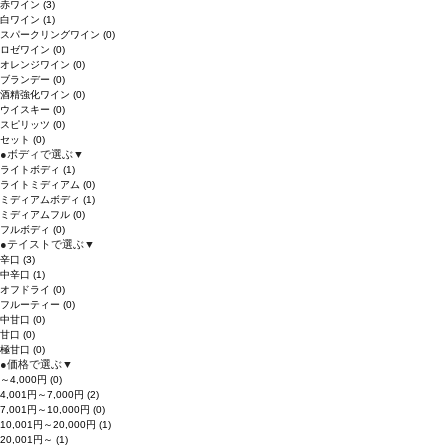
赤ワイン
(3)
白ワイン
(1)
スパークリングワイン
(0)
ロゼワイン
(0)
オレンジワイン
(0)
ブランデー
(0)
酒精強化ワイン
(0)
ウイスキー
(0)
スピリッツ
(0)
セット
(0)
●
ボディで選ぶ
▼
ライトボディ
(1)
ライトミディアム
(0)
ミディアムボディ
(1)
ミディアムフル
(0)
フルボディ
(0)
●
テイストで選ぶ
▼
辛口
(3)
中辛口
(1)
オフドライ
(0)
フルーティー
(0)
中甘口
(0)
甘口
(0)
極甘口
(0)
●
価格で選ぶ
▼
～4,000円
(0)
4,001円～7,000円
(2)
7,001円～10,000円
(0)
10,001円～20,000円
(1)
20,001円～
(1)