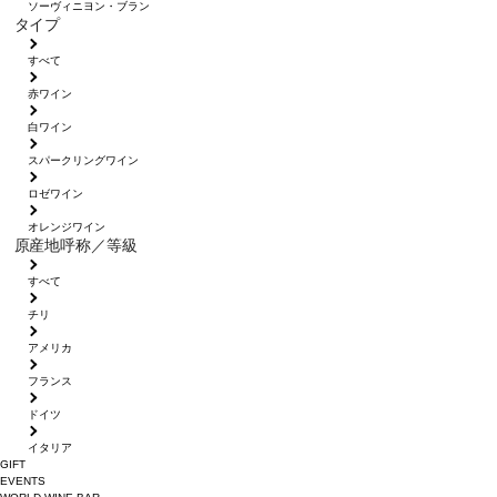
ソーヴィニヨン・ブラン
タイプ
すべて
赤ワイン
白ワイン
スパークリングワイン
ロゼワイン
オレンジワイン
原産地呼称／等級
すべて
チリ
アメリカ
フランス
ドイツ
イタリア
GIFT
EVENTS