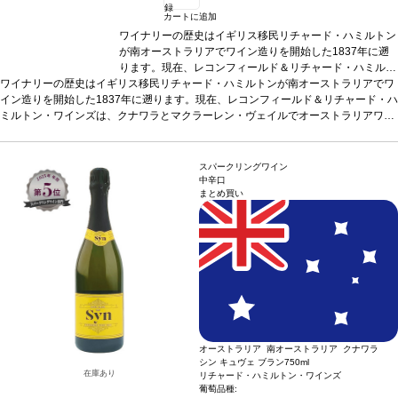
録
カートに追加
ワイナリーの歴史はイギリス移民リチャード・ハミルトン
が南オーストラリアでワイン造りを開始した1837年に遡
ります。現在、レコンフィールド＆リチャード・ハミルト
ワイナリーの歴史はイギリス移民リチャード・ハミルトンが南オーストラリアでワ
ン・ワインズは、クナワラとマクラーレン・ヴェイルでオ
合う料理
よく冷やして、冷えたグラスに注いでワインそ
イン造りを開始した1837年に遡ります。現在、レコンフィールド＆リチャード・ハ
ーストラリアワインの発展に貢献。鮮やかな深紅色。魅力
のものを楽しんだり、カナッペや家禽を使用した料理と合
ミルトン・ワインズは、クナワラとマクラーレン・ヴェイルでオーストラリアワイ
的でフレッシュ、力強いラズベリーの香りの、バランスの
わせて。ビーツなどアーシーな風味と好相性。
ンの発展に貢献。鮮やかな深紅色。魅力的でフレッシュ、力強いラズベリーの香り
合う料理
よく冷やして、冷えたグラスに注いでワインそのものを楽しんだり、カナ
取れたスパークリングレッド。生き生きとしたラズベリー
葡萄品種
シラーズ
の、バランスの取れたスパークリングレッド。生き生きとしたラズベリーとチェリ
ッペや家禽を使用した料理と合わせて。ビーツなどアーシーな風味と好相性。
とチェリーの含みを示し、柔らかくクリーンな酸味の後
熟成ポテンシャル
若々しくフレッシュな時に最も楽しめ
ーの含みを示し、柔らかくクリーンな酸味の後味。リキュールが添加されていてク
葡萄品種
シラーズ
味。リキュールが添加されていてクリーミーな風味を与え
る。
スパークリングワイン
リーミーな風味を与えています。
熟成ポテンシャル
若々しくフレッシュな時に最も楽しめる。
ています。
ワインメーカーのコメント
テイスティングノート
テイスティングノート
フレッシュなクナワラのシラ
鮮やかな赤、深紅色。魅
鮮やかな赤、深紅色。
中辛口
まとめ買い
力的でフレッシュ、力強いラズベリーの香りを持つ。きれいにバランスの取れた、
ワインメーカーのコメント
魅力的でフレッシュ、力強いラズベリーの香りを持つ。き
ーズは、上質で優雅なスタイルのワインとして造られ、オ
フレッシュなクナワラのシラーズは、上質で優雅なスタ
クリーミーなスパークリングレッドワイン。生き生きとしたラズベリーとチェリー
イルのワインとして造られ、オークで熟成される。第二次発酵から、自然な泡立ち
れいにバランスの取れた、クリーミーなスパークリングレ
ークで熟成される。第二次発酵から、自然な泡立ちが生ま
の含みを示し、後味では柔らかくクリーンな酸味を示す。
が生まれ、ワインにはリキュールが添加されており、それがクリーミーな風味を与
ッドワイン。生き生きとしたラズベリーとチェリーの含み
れ、ワインにはリキュールが添加されており、それがクリ
バックグラウンドインフォメーション:
レコンフィールド
える。添加されているリキュールのうち2%はヴィンテージのポートワインをブレ
バックグラウンドインフォメーション:
を示し、後味では柔らかくクリーンな酸味を示す。
ーミーな風味を与える。添加されているリキュールのうち
クナワラのエステートは、先駆者であり醸造家でもあるシ
レコンフィールド クナワラのエステート
ンドしており、これがワインに複雑さを与えている。
は、先駆者であり醸造家でもあるシドニー・ハミルトンが、1974年に設立した。設
2%はヴィンテージのポートワインをブレンドしており、
ドニー・ハミルトンが、1974年に設立した。設立から30
立から30年間、レコンフィールドは、革新に取り組み続け、世界中が求めているハ
これがワインに複雑さを与えている。
年間、レコンフィールドは、革新に取り組み続け、世界中
イクオリティなワインを毎年産みだしている。このユニークなオーストラリアスタ
が求めているハイクオリティなワインを毎年産みだしてい
イルのワインは、フレッシュで現代的なスパークリングワインとして、私達の従来
る。このユニークなオーストラリアスタイルのワインは、
の商品であるシン キュヴェ ブランに並ぶ商品である。
フレッシュで現代的なスパークリングワインとして、私達
の従来の商品であるシン キュヴェ ブランに並ぶ商品で
オーストラリア 南オーストラリア クナワラ
ある。
シン キュヴェ ブラン
750ml
在庫あり
リチャード・ハミルトン・ワインズ
葡萄品種: