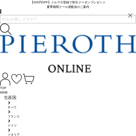
【500円OFF】メルマガ登録で割引クーポンプレゼント
夏季期間クール便配送のご案内
TOP
WINE
生産国
すべて
フランス
ドイツ
イタリア