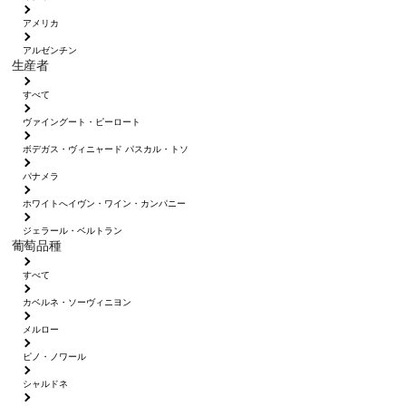
アメリカ
アルゼンチン
生産者
すべて
ヴァイングート・ピーロート
ボデガス・ヴィニャード パスカル・トソ
パナメラ
ホワイトへイヴン・ワイン・カンパニー
ジェラール・ベルトラン
葡萄品種
すべて
カベルネ・ソーヴィニヨン
メルロー
ピノ・ノワール
シャルドネ