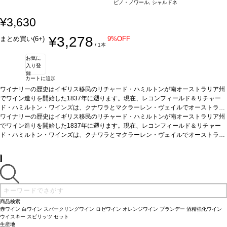
ピノ・ノワール, シャルドネ
¥3,630
¥3,278
まとめ買い(6+)
9%OFF
/ 1本
お気に
入り登
録
カートに追加
ワイナリーの歴史はイギリス移民のリチャード・ハミルトンが南オーストラリア州
でワイン造りを開始した1837年に遡ります。現在、レコンフィールド＆リチャー
ド・ハミルトン・ワインズは、クナワラとマクラーレン・ヴェイルでオーストラリ
アワインの発展に貢献。シン キュヴェ・ブランは素晴らしく豊かでクリーン、芳香
ワイナリーの歴史はイギリス移民のリチャード・ハミルトンが南オーストラリア州
が強く、ピーチのタッチ、繊細なイーストのノーズ。風味はドライでエレガント、
でワイン造りを開始した1837年に遡ります。現在、レコンフィールド＆リチャー
クリーンでフレッシュな後味があります。リキュールが添加されていてクリーミー
ド・ハミルトン・ワインズは、クナワラとマクラーレン・ヴェイルでオーストラリ
な風味を与えています。
アワインの発展に貢献。シン キュヴェ・ブランは素晴らしく豊かでクリーン、芳香
テイスティングノート
ライトで淡い麦わら色をし、生き
生きとした泡が絶えなく連続して出てくる。ノーズは素晴らしく豊かでクリーン、
が強く、ピーチのタッチ、繊細なイーストのノーズ。風味はドライでエレガント、
実に芳香が強く、ピーチのタッチがあり、更に繊細なイーストのニュアンスを持
クリーンでフレッシュな後味があります。リキュールが添加されていてクリーミー
つ。風味はドライでエレガント、ヴェルヴェットの様なクリーミィさを持ち、クリ
な風味を与えています。
テイスティングノート
ライトで淡い麦わら色をし、生き
ーンでフレッシュな後味がある。アペリティフとして、またいつでも少しの泡が生
生きとした泡が絶えなく連続して出てくる。ノーズは素晴らしく豊かでクリーン、
活の喜びを増やしてくれます。
実に芳香が強く、ピーチのタッチがあり、更に繊細なイーストのニュアンスを持
葡萄品種
シャルドネ、ピノ・ノワール
熟成ポテン
シャル
つ。風味はドライでエレガント、ヴェルヴェットの様なクリーミィさを持ち、クリ
お早目にお楽しみください。
ワインメーカーのコメント
葡萄の大半がマク
商品検索
ラーレン・ヴェールで収穫されたもので、繊細さと自然な酸味を確実にする為に、
ーンでフレッシュな後味がある。アペリティフとして、またいつでも少しの泡が生
赤ワイン
白ワイン
スパークリングワイン
ロゼワイン
オレンジワイン
ブランデー
酒精強化ワイン
シーズンの初めに収穫をする。ピノ・ノワールは、風味のクリーミーさを高めるた
活の喜びを増やしてくれます。
葡萄品種
シャルドネ、ピノ・ノワール
熟成ポテン
ウイスキー
スピリッツ
セット
生産地
めにマロラクティック発酵をし、このブレンドは豊かなテクスチャーを与えるた、
シャル
お早目にお楽しみください。
ワインメーカーのコメント
葡萄の大半がマク