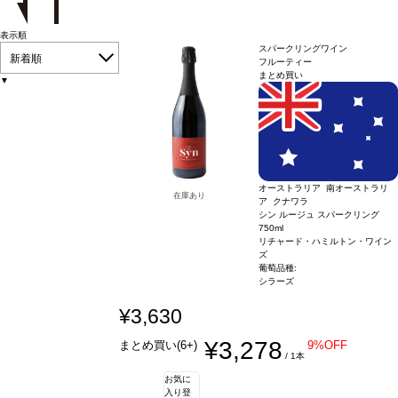
表示順
スパークリングワイン
新着順
フルーティー
まとめ買い
▼
オーストラリア 南オーストラリ
在庫あり
ア クナワラ
シン ルージュ スパークリング
750ml
リチャード・ハミルトン・ワイン
ズ
葡萄品種:
シラーズ
¥3,630
¥3,278
まとめ買い(6+)
9%OFF
/ 1本
お気に
入り登