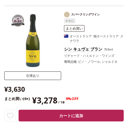
オーストラリアワインの発展に貢献。鮮やかな深紅色。魅力的でフレッシ
合う料理
よく冷やして、冷えたグラスに注いでワインそのものを楽しんだ
ュ、力強いラズベリーの香りの、バランスの取れたスパークリングレッド。
り、カナッペや家禽を使用した料理と合わせて。ビーツなどアーシーな風味
生き生きとしたラズベリーとチェリーの含みを示し、柔らかくクリーンな酸
と好相性。
スパークリングワイン
味の後味。リキュールが添加されていてクリーミーな風味を与えています。
葡萄品種
シラーズ
中辛口
テイスティングノート
熟成ポテンシャル
若々しくフレッシュな時に最も楽しめる。
鮮やかな赤、深紅色。魅力的でフレッシュ、力強いラ
ズベリーの香りを持つ。きれいにバランスの取れた、クリーミーなスパーク
ワインメーカーのコメント
フレッシュなクナワラのシラーズは、上質で優雅
まとめ買い
リングレッドワイン。生き生きとしたラズベリーとチェリーの含みを示し、
なスタイルのワインとして造られ、オークで熟成される。第二次発酵から、
オーストラリア 南オーストラリア ク
後味では柔らかくクリーンな酸味を示す。
自然な泡立ちが生まれ、ワインにはリキュールが添加されており、それがク
ナワラ
リーミーな風味を与える。添加されているリキュールのうち2%はヴィンテー
バックグラウンドインフォメーション:
レコンフィールド クナワラのエステー
ジのポートワインをブレンドしており、これがワインに複雑さを与えてい
トは、先駆者であり醸造家でもあるシドニー・ハミルトンが、1974年に設立
シン キュヴェ ブラン
750ml
る。
した。設立から30年間、レコンフィールドは、革新に取り組み続け、世界中
リチャード・ハミルトン・ワインズ
が求めているハイクオリティなワインを毎年産みだしている。このユニーク
葡萄品種:
ピノ・ノワール, シャルドネ
なオーストラリアスタイルのワインは、フレッシュで現代的なスパークリン
グワインとして、私達の従来の商品であるシン キュヴェ ブランに並ぶ商
品である。
在庫あり
¥3,630
¥3,278
まとめ買い(6+)
9%OFF
/ 1本
カートに追加