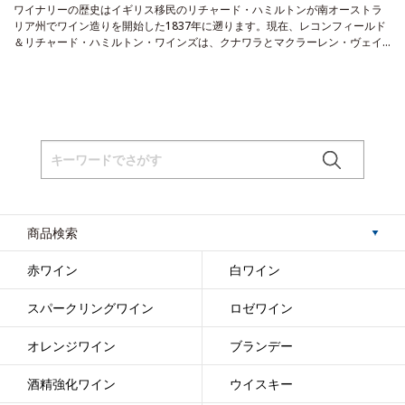
ワイナリーの歴史はイギリス移民のリチャード・ハミルトンが南オーストラ
リア州でワイン造りを開始した1837年に遡ります。現在、レコンフィールド
＆リチャード・ハミルトン・ワインズは、クナワラとマクラーレン・ヴェイ
ルでオーストラリアワインの発展に貢献。シン キュヴェ・ブランは素晴らし
く豊かでクリーン、芳香が強く、ピーチのタッチ、繊細なイーストのノー
ズ。風味はドライでエレガント、クリーンでフレッシュな後味があります。
リキュールが添加されていてクリーミーな風味を与えています。
テイスティ
ングノート
ライトで淡い麦わら色をし、生き生きとした泡が絶えなく連続し
て出てくる。ノーズは素晴らしく豊かでクリーン、実に芳香が強く、ピーチ
のタッチがあり、更に繊細なイーストのニュアンスを持つ。風味はドライで
エレガント、ヴェルヴェットの様なクリーミィさを持ち、クリーンでフレッ
シュな後味がある。アペリティフとして、またいつでも少しの泡が生活の喜
びを増やしてくれます。
葡萄品種
シャルドネ、ピノ・ノワール
熟成ポテンシ
ャル
お早目にお楽しみください。
ワインメーカーのコメント
葡萄の大半がマ
商品検索
クラーレン・ヴェールで収穫されたもので、繊細さと自然な酸味を確実にす
る為に、シーズンの初めに収穫をする。ピノ・ノワールは、風味のクリーミ
赤ワイン
白ワイン
ーさを高めるためにマロラクティック発酵をし、このブレンドは豊かなテク
スチャーを与えるた、4ヶ月間一次酵母の澱と触れ合わせる。自然な第二次発
酵を経てワインはリキュールが添加されリリースを迎える。
バックグラウン
スパークリングワイン
ロゼワイン
ドインフォメーション
レコンフィールド エステートは、先駆者であり醸造家
でもあるシドニー・ハミルトンが、1974年に設立した。設立から30年間、レ
オレンジワイン
ブランデー
コンフィールドは、革新に取り組み続け、世界中が求めているハイクオリテ
ィなワインを毎年産みだしている。この伝統的な我々のシン・キュヴェ ブ
酒精強化ワイン
ウイスキー
ランは、ユニークなオーストラリアスタイルのスパークリングワインである
シン ルージュに並ぶ商品である。