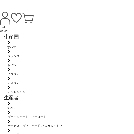
TOP
WINE
生産国
すべて
フランス
ドイツ
イタリア
アメリカ
アルゼンチン
生産者
すべて
ヴァイングート・ピーロート
ボデガス・ヴィニャード パスカル・トソ