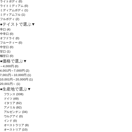
ライトボディ
(0)
ライトミディアム
(0)
ミディアムボディ
(1)
ミディアムフル
(1)
フルボディ
(2)
●
テイストで選ぶ
▼
辛口
(4)
中辛口
(0)
オフドライ
(0)
フルーティー
(0)
中甘口
(0)
甘口
(1)
極甘口
(0)
●
価格で選ぶ
▼
～4,000円
(0)
4,001円～7,000円
(2)
7,001円～10,000円
(1)
10,001円～20,000円
(1)
20,001円～
(1)
●
生産地で選ぶ
▼
フランス
(338)
ドイツ
(49)
イタリア
(62)
アメリカ
(92)
アルゼンチン
(34)
ウルグアイ
(0)
インド
(0)
オーストラリア
(9)
オーストリア
(10)