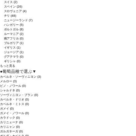
スイス
(2)
スペイン
(26)
スロヴェニア
(4)
チリ
(48)
ニュージーランド
(7)
ハンガリー
(5)
ポルトガル
(8)
ルーマニア
(2)
南アフリカ
(0)
ブルガリア
(1)
イギリス
(1)
ジョージア
(1)
グアテマラ
(0)
ギリシャ
(0)
もっと見る
●
葡萄品種で選ぶ
▼
カベルネ・ソーヴィニヨン
(3)
メルロー
(3)
ピノ・ノワール
(0)
シャルドネ
(0)
ソーヴィニヨン・ブラン
(0)
カベルネ・ドリオ
(0)
カベルネ・ミトス
(0)
ガメイ
(0)
ガメイ・ノワール
(0)
カラドック
(0)
カリニェーナ
(0)
カリニャン
(0)
ガルガネーガ
(0)
ガルダ・カベルネ
(0)