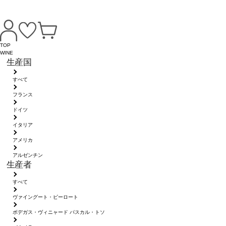
TOP
WINE
生産国
すべて
フランス
ドイツ
イタリア
アメリカ
アルゼンチン
生産者
すべて
ヴァイングート・ピーロート
ボデガス・ヴィニャード パスカル・トソ