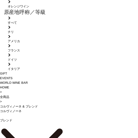
オレンジワイン
原産地呼称／等級
すべて
チリ
アメリカ
フランス
ドイツ
イタリア
GIFT
EVENTS
WORLD WINE BAR
HOME
>
全商品
>
コルヴィノーネ
&
ブレンド
コルヴィノーネ
ブレンド