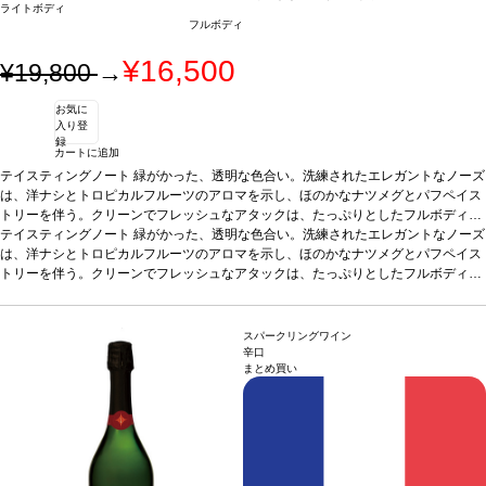
ライトボディ
フルボディ
¥16,500
¥19,800
→
お気に
入り登
録
カートに追加
テイスティングノート
緑がかった、透明な色合い。洗練されたエレガントなノーズ
は、洋ナシとトロピカルフルーツのアロマを示し、ほのかなナツメグとパフペイス
トリーを伴う。クリーンでフレッシュなアタックは、たっぷりとしたフルボディで
官能的なミッドパレットへと導かれ、ハチミツとアカシアの花を含む。長い余韻の
テイスティングノート
緑がかった、透明な色合い。洗練されたエレガントなノーズ
後味は、素晴らしく調和が取れている。
は、洋ナシとトロピカルフルーツのアロマを示し、ほのかなナツメグとパフペイス
合う料理
シーフード、魚（ホタテのカル
パッチョ、マグロのタルタル、刺身）、リゾット、山羊のチーズ、タラのフィレ、
トリーを伴う。クリーンでフレッシュなアタックは、たっぷりとしたフルボディで
ズッキーニと山羊のチーズのピザ、ガーリックニョッキにアスパラガスとヘーゼル
官能的なミッドパレットへと導かれ、ハチミツとアカシアの花を含む。長い余韻の
ナッツバター添えなどと合う。
後味は、素晴らしく調和が取れている。
葡萄品種
合う料理
98% シャルドネ、2% シュナン・ブラン
シーフード、魚（ホタテのカル
認証
パッチョ、マグロのタルタル、刺身）、リゾット、山羊のチーズ、タラのフィレ、
HVE3認証
*本ヴィンテージが在庫切れの場合、在庫があり価格が同様の場合
スパークリングワイン
は自動的に次のヴィンテージに変更されます、ご了承ください。
ズッキーニと山羊のチーズのピザ、ガーリックニョッキにアスパラガスとヘーゼル
辛口
まとめ買い
ナッツバター添えなどと合う。
葡萄品種
98% シャルドネ、2% シュナン・ブラン
認証
HVE3認証
*本ヴィンテージが在庫切れの場合、在庫があり価格が同様の場合
は自動的に次のヴィンテージに変更されます、ご了承ください。