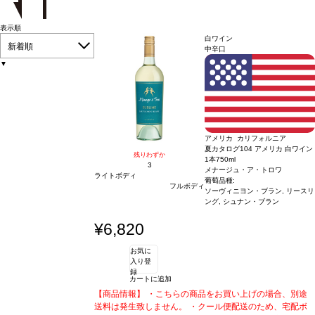
表示順
白ワイン
新着順
中辛口
▼
アメリカ カリフォルニア
夏カタログ104 アメリカ 白ワイン
残りわずか
1本
750ml
3
メナージュ・ア・トロワ
ライトボディ
葡萄品種:
フルボディ
ソーヴィニヨン・ブラン, リースリ
ング, シュナン・ブラン
¥6,820
お気に
入り登
録
カートに追加
【商品情報】 ・こちらの商品をお買い上げの場合、別途
送料は発生致しません。 ・クール便配送のため、宅配ボ