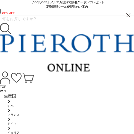
【500円OFF】メルマガ登録で割引クーポンプレゼント
夏季期間クール便配送のご案内
16% OFF
TOP
WINE
生産国
すべて
フランス
ドイツ
イタリア