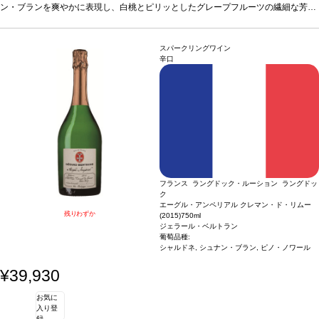
な酸味を含む後味へと誘われる。
ン・ブランを爽やかに表現し、白桃とピリッとしたグレープフルーツの繊細な芳香
葡萄品種
ソーヴィニヨン・ブラン 87%、リース
リング 7%、シュナン・ブラン 6%
を伴う。口に含むと、ジューシーな青リンゴがエキゾチックなコブミカン、レモン
認証
カリフォルニア・グリーン・メダル-サステ
ィナブル・ワイングローイング、ビジネス・リーダーシップ・アワード、カリフォ
グラス、パッションフルーツの風味と混ざり合い、心地よくすっきりとして爽やか
ルニア・サスティナブル・ワイナリー認証
な酸味を含む後味へと誘われる。
葡萄品種
*本ヴィンテージが在庫切れの場合、在
ソーヴィニヨン・ブラン 87%、リース
スパークリングワイン
庫があり価格が同様の場合は自動的に次のヴィンテージに変更されます、ご了承く
リング 7%、シュナン・ブラン 6%
認証
カリフォルニア・グリーン・メダル-サステ
辛口
ださい。
ィナブル・ワイングローイング、ビジネス・リーダーシップ・アワード、カリフォ
ルニア・サスティナブル・ワイナリー認証
*本ヴィンテージが在庫切れの場合、在
庫があり価格が同様の場合は自動的に次のヴィンテージに変更されます、ご了承く
ださい。
フランス ラングドック・ルーション ラングドッ
ク
エーグル・アンペリアル クレマン・ド・リムー
残りわずか
(2015)
750ml
ジェラール・ベルトラン
葡萄品種:
シャルドネ, シュナン・ブラン, ピノ・ノワール
¥39,930
お気に
入り登
録