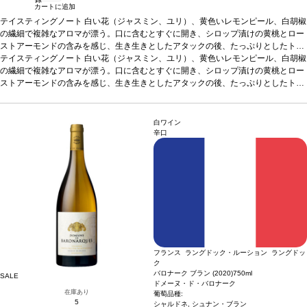
カートに追加
テイスティングノート
白い花（ジャスミン、ユリ）、黄色いレモンピール、白胡椒
の繊細で複雑なアロマが漂う。口に含むとすぐに開き、シロップ漬けの黄桃とロー
ストアーモンドの含みを感じ、生き生きとしたアタックの後、たっぷりとしたトー
ストとブリオッシュの含みが続く。
テイスティングノート
白い花（ジャスミン、ユリ）、黄色いレモンピール、白胡椒
合う料理
山羊のチーズ、甘いデザートなどと
好相性
の繊細で複雑なアロマが漂う。口に含むとすぐに開き、シロップ漬けの黄桃とロー
葡萄品種
シャルドネ、シュナン・ブラン、ピノ・ノワール
認証
オーガニッ
ク
ストアーモンドの含みを感じ、生き生きとしたアタックの後、たっぷりとしたトー
ストとブリオッシュの含みが続く。
合う料理
山羊のチーズ、甘いデザートなどと
好相性
葡萄品種
シャルドネ、シュナン・ブラン、ピノ・ノワール
認証
オーガニッ
ク
白ワイン
辛口
フランス ラングドック・ルーション ラングドッ
ク
バロナーク ブラン (2020)
750ml
SALE
ドメーヌ・ド・バロナーク
在庫あり
葡萄品種:
5
シャルドネ, シュナン・ブラン