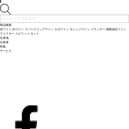
含まれている。徽章のような赤いボトル、アルファとオメガのシンボル、「ブリュ
造られた。ブラン・ドゥ・ブランは、シャルドネ、シェナン、モーザックから造ら
ット・エターナル」と名付ける上で、インスピレーションを与えた永久に続く自然
れており、このワインの素晴らしいフィネスとエレガンスが、それらを育んだテロ
の輪を表現している。
ワールを象徴している。このキュヴェにはジェラール・ベルトランの全ての伝統が
テイスティングノート
とても淡く、ほぼ透明であり、繊細
な泡が立ち上る。香りは花のようで、洋梨、柑橘類、フレッシュフルーツの含みを
含まれている。徽章のような赤いボトル、アルファとオメガのシンボル、「ブリュ
伴う。風味はフレッシュでミネラルを感じる。コード・ルージュは、上質でエレガ
ット・エターナル」と名付ける上で、インスピレーションを与えた永久に続く自然
商品検索
ント、洗練されている。
の輪を表現している。
テイスティングノート
合う料理
アペリティフとして。寿司や魚のホワイトソー
とても淡く、ほぼ透明であり、繊細
赤ワイン
白ワイン
スパークリングワイン
ロゼワイン
オレンジワイン
ブランデー
酒精強化ワイン
スがけ、山羊のチーズ、バジルが入ったフレッシュフルーツサラダと相性が良い。
な泡が立ち上る。香りは花のようで、洋梨、柑橘類、フレッシュフルーツの含みを
ウイスキー
スピリッツ
セット
生産地
葡萄品種
伴う。風味はフレッシュでミネラルを感じる。コード・ルージュは、上質でエレガ
70%シャルドネ、20% シュナン・ブラン、10%モーザック
生産者
ント、洗練されている。
合う料理
アペリティフとして。寿司や魚のホワイトソー
特集
スがけ、山羊のチーズ、バジルが入ったフレッシュフルーツサラダと相性が良い。
サービス
葡萄品種
70%シャルドネ、20% シュナン・ブラン、10%モーザック