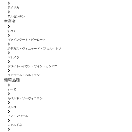
アメリカ
アルゼンチン
生産者
すべて
ヴァイングート・ピーロート
ボデガス・ヴィニャード パスカル・トソ
パナメラ
ホワイトへイヴン・ワイン・カンパニー
ジェラール・ベルトラン
葡萄品種
すべて
カベルネ・ソーヴィニヨン
メルロー
ピノ・ノワール
シャルドネ