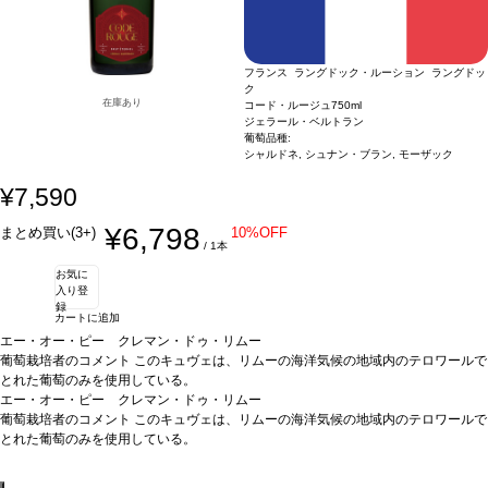
フランス ラングドック・ルーション ラングドッ
ク
在庫あり
コード・ルージュ
750ml
ジェラール・ベルトラン
葡萄品種:
シャルドネ, シュナン・ブラン, モーザック
¥7,590
¥6,798
まとめ買い(3+)
10%OFF
/ 1本
お気に
入り登
録
カートに追加
エー・オー・ピー クレマン・ドゥ・リムー
葡萄栽培者のコメント
このキュヴェは、リムーの海洋気候の地域内のテロワールで
とれた葡萄のみを使用している。
コード・ルージュは、最上質なものへの頌歌であり、リムー近くで世界初のスパー
エー・オー・ピー クレマン・ドゥ・リムー
クリングワインを造った修道僧サン・ティレール・アビーへの捧げるワインとして
葡萄栽培者のコメント
このキュヴェは、リムーの海洋気候の地域内のテロワールで
造られた。ブラン・ドゥ・ブランは、シャルドネ、シェナン、モーザックから造ら
とれた葡萄のみを使用している。
れており、このワインの素晴らしいフィネスとエレガンスが、それらを育んだテロ
コード・ルージュは、最上質なものへの頌歌であり、リムー近くで世界初のスパー
ワールを象徴している。このキュヴェにはジェラール・ベルトランの全ての伝統が
クリングワインを造った修道僧サン・ティレール・アビーへの捧げるワインとして