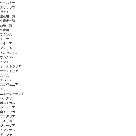
ウイスキー
スピリッツ
セット
生産地一覧
生産者一覧
品種一覧
生産国
フランス
ドイツ
イタリア
アメリカ
アルゼンチン
ウルグアイ
インド
オーストラリア
オーストリア
スイス
スペイン
スロヴェニア
チリ
ニュージーランド
ハンガリー
ポルトガル
ルーマニア
南アフリカ
ブルガリア
イギリス
ジョージア
グアテマラ
ギリシャ