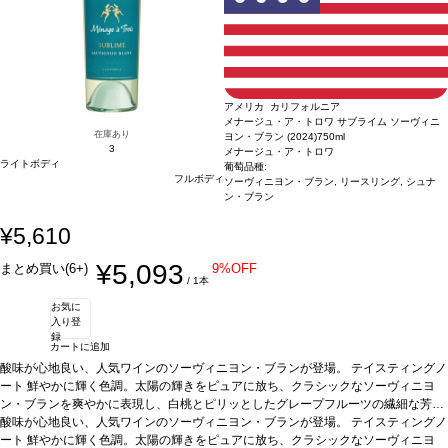
ア・グリーン・メダル-サスティナブル・ワイングローイング、ビジネス・リーダー
事に合わせても、想像を超える爽快感を感じる逸品。
合う料理
シーフード、魚、
シップ・アワード、カリフォルニア・サスティナブル・ワイナリー認証
家きん、サラダ、チーズなどと好相性
葡萄品種
シャルドネ 44%、モスカート・ア
*本ヴィン
テージが在庫切れの場合、在庫があり価格が同様の場合は自動的に次のヴィンテー
レクサンドリア 34％、シュナン・ブラン22％
サスティナブル認証
カリフォルニ
ジに変更されます、ご了承ください。
ア・グリーン・メダル-サスティナブル・ワイングローイング、ビジネス・リーダー
シップ・アワード、カリフォルニア・サスティナブル・ワイナリー認証
*本ヴィン
テージが在庫切れの場合、在庫があり価格が同様の場合は自動的に次のヴィンテー
アメリカ カリフォルニア
ジに変更されます、ご了承ください。
メナージュ・ア・トロワ サブライム ソーヴィニ
在庫あり
ヨン・ブラン (2024)
750ml
3
メナージュ・ア・トロワ
ライトボディ
葡萄品種:
フルボディ
ソーヴィニヨン・ブラン, リースリング, シュナ
ン・ブラン
¥5,610
¥5,093
まとめ買い(6+)
9%OFF
/ 1本
お気に
入り登
録
カートに追加
酸味が心地良い、人気ワインのソーヴィニヨン・ブランが登場。
テイスティングノ
ート
鮮やかに輝く色調。太陽の輝きをピュアに放ち、クラシックなソーヴィニヨ
ン・ブランを爽やかに表現し、白桃とピリッとしたグレープフルーツの繊細な芳香
を伴う。口に含むと、ジューシーな青リンゴがエキゾチックなコブミカン、レモン
酸味が心地良い、人気ワインのソーヴィニヨン・ブランが登場。
テイスティングノ
グラス、パッションフルーツの風味と混ざり合い、心地よくすっきりとして爽やか
ート
鮮やかに輝く色調。太陽の輝きをピュアに放ち、クラシックなソーヴィニヨ