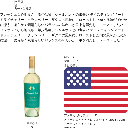
入り登
録
カートに追加
フレッシュな心地良さ、希少品種、シャルボノとの出会い
テイスティングノート
ドライチェリー、クランベリー、ザクロの風味に、ローストした肉の風味がほのか
に漂う。柔らかく素晴らしいバランスの味わいが口中を満たし、トーストしたバニ
ラを含む余韻が長く残る。
フレッシュな心地良さ、希少品種、シャルボノとの出会い
葡萄品種
シャルボノ 95%、シラー 5%
テイスティングノート
ドライチェリー、クランベリー、ザクロの風味に、ローストした肉の風味がほのか
に漂う。柔らかく素晴らしいバランスの味わいが口中を満たし、トーストしたバニ
ラを含む余韻が長く残る。
葡萄品種
シャルボノ 95%、シラー 5%
白ワイン
フルーティー
まとめ買い
アメリカ カリフォルニア
メナージュ・ア・トロワ ホワイト (2023)
750ml
在庫あり
メナージュ・ア・トロワ
3