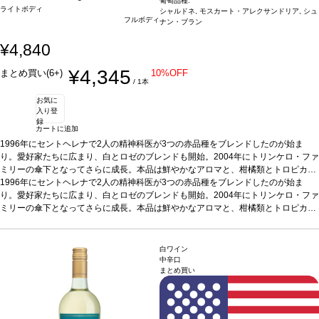
葡萄品種:
ライトボディ
シャルドネ, モスカート・アレクサンドリア, シュ
フルボディ
ナン・ブラン
¥4,840
¥4,345
まとめ買い(6+)
10%OFF
/ 1本
お気に
入り登
録
カートに追加
1996年にセントヘレナで2人の精神科医が3つの赤品種をブレンドしたのが始ま
り。愛好家たちに広まり、白とロゼのブレンドも開始。2004年にトリンケロ・ファ
ミリーの傘下となってさらに成長。本品は鮮やかなアロマと、柑橘類とトロピカル
フルーツの風味。すっきりとした酸味と素晴らしく爽やかな後味。 シャルドネ、モ
1996年にセントヘレナで2人の精神科医が3つの赤品種をブレンドしたのが始ま
スカート・アレキサンドリア、シュナン・ブランをブレンドしている。それぞれの
り。愛好家たちに広まり、白とロゼのブレンドも開始。2004年にトリンケロ・ファ
品種を個別に収穫し、優しく破砕して低温発酵させることで、フレッシュさと個性
ミリーの傘下となってさらに成長。本品は鮮やかなアロマと、柑橘類とトロピカル
を保ち、ジューシーな果実のアロマを保持する。シャルドネはリッチでしっかりと
フルーツの風味。すっきりとした酸味と素晴らしく爽やかな後味。 シャルドネ、モ
した味わいを持たせ、モスカートは野性的でエキゾチック、シュナン・ブランは柔
スカート・アレキサンドリア、シュナン・ブランをブレンドしている。それぞれの
らかく、全体を支えている。３つをブレンドすることで、完璧なワインを造る。
品種を個別に収穫し、優しく破砕して低温発酵させることで、フレッシュさと個性
テ
白ワイン
イスティングノート
を保ち、ジューシーな果実のアロマを保持する。シャルドネはリッチでしっかりと
柑橘類とトロピカルフルーツの風味が融和し、すっきりとした
中辛口
まとめ買い
酸味による爽やかなエキゾチックさが際立っている。アペリティフとして、また食
した味わいを持たせ、モスカートは野性的でエキゾチック、シュナン・ブランは柔
事に合わせても、想像を超える爽快感を感じる逸品。
らかく、全体を支えている。３つをブレンドすることで、完璧なワインを造る。
合う料理
シーフード、魚、
テ
家きん、サラダ、チーズなどと好相性
イスティングノート
柑橘類とトロピカルフルーツの風味が融和し、すっきりとした
葡萄品種
シャルドネ 44%、モスカート・ア
レクサンドリア 34％、シュナン・ブラン22％
酸味による爽やかなエキゾチックさが際立っている。アペリティフとして、また食
サスティナブル認証
カリフォルニ