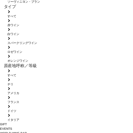
ソーヴィニヨン・ブラン
タイプ
すべて
赤ワイン
白ワイン
スパークリングワイン
ロゼワイン
オレンジワイン
原産地呼称／等級
すべて
チリ
アメリカ
フランス
ドイツ
イタリア
GIFT
EVENTS