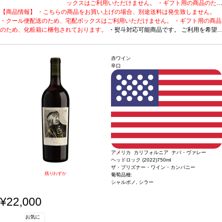
ックスはご利用いただけません。 ・ギフト用の商品のた
【商品情報】 ・こちらの商品をお買い上げの場合、別途送料は発生致しません。
め、化粧箱に梱包されております。
・熨斗対応可能商品
・クール便配送のため、宅配ボックスはご利用いただけません。 ・ギフト用の商品
です。 ご利用を希望される場合、ご注文時コメント欄に
のため、化粧箱に梱包されております。
熨斗をご希望の旨と「結び・上部表書き内容・下部のお名
・熨斗対応可能商品です。 ご利用を希望
される場合、ご注文時コメント欄に熨斗をご希望の旨と「結び・上部表書き内容・
入れ内容」の3つをご入力ください。無地熨斗の場合は、
下部のお名入れ内容」の3つをご入力ください。無地熨斗の場合は、結びをご指定
結びをご指定のうえ「無地熨斗」とご記載ください。 ※
のうえ「無地熨斗」とご記載ください。 ※熨斗をご希望の場合、作成作業のため最
熨斗をご希望の場合、作成作業のため最短日出荷はお承り
赤ワイン
短日出荷はお承り致しかねます。 必ず最短日から+1日後より配送指定日をご選択
致しかねます。 必ず最短日から+1日後より配送指定日を
辛口
ください。 もし最短日を選択された場合は、指定日翌日の配送となります。ご了承
ご選択ください。 もし最短日を選択された場合は、指定
ください。 ・下記ワインが1本含まれています。
日翌日の配送となります。ご了承ください。 ・下記ワイ
柑橘系のフレーバーが広がる、す
っきりとしたテイスト。
ンが1本含まれています。
メナージュ・ア・トロワ サブライム ソーヴィニヨン・ブ
柑橘系のフレーバーが広がる、
ラン (2024)
受賞歴
テイスティング・パネル 90ポイント！
すっきりとしたテイスト。
メナージュ・ア・トロワ サブ
テイスティングノート
鮮やかに輝く色調。太陽の輝きをピュアに放ち、クラシックなソーヴィニヨン・ブ
ライム ソーヴィニヨン・ブラン (2024)
受賞歴
テイスティ
ランを爽やかに表現し、白桃とピリッとしたグレープフルーツの繊細な芳香を伴
ング・パネル 90ポイント！
テイスティングノート
鮮や
う。口に含むと、ジューシーな青リンゴがエキゾチックなコブミカン、レモングラ
かに輝く色調。太陽の輝きをピュアに放ち、クラシックな
ス、パッションフルーツの風味と混ざり合い、心地よくすっきりとして爽やかな酸
ソーヴィニヨン・ブランを爽やかに表現し、白桃とピリッ
味を含む後味へと誘われる。
としたグレープフルーツの繊細な芳香を伴う。口に含む
葡萄品種
ソーヴィニヨン・ブラン 87%、リースリン
アメリカ カリフォルニア ナパ・ヴァレー
グ 7%、シュナン・ブラン 6%
と、ジューシーな青リンゴがエキゾチックなコブミカン、
認証
カリフォルニア・グリーン・メダル-サスティナ
ヘッドロック (2022)
750ml
ブル・ワイングローイング、ビジネス・リーダーシップ・アワード、カリフォルニ
レモングラス、パッションフルーツの風味と混ざり合い、
ザ・プリズナー・ワイン・カンパニー
ア・サスティナブル・ワイナリー認証
心地よくすっきりとして爽やかな酸味を含む後味へと誘わ
残りわずか
葡萄品種:
れる。
葡萄品種
ソーヴィニヨン・ブラン 87%、リースリ
シャルボノ, シラー
ング 7%、シュナン・ブラン 6%
認証
カリフォルニア・グ
¥22,000
リーン・メダル-サスティナブル・ワイングローイング、
ビジネス・リーダーシップ・アワード、カリフォルニア・
サスティナブル・ワイナリー認証
お気に