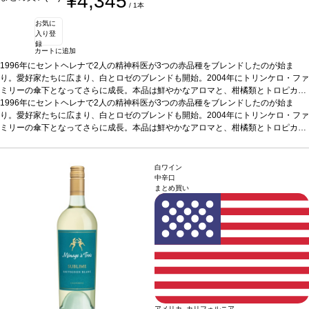
¥4,345
/ 1本
お気に
入り登
録
カートに追加
1996年にセントヘレナで2人の精神科医が3つの赤品種をブレンドしたのが始ま
り。愛好家たちに広まり、白とロゼのブレンドも開始。2004年にトリンケロ・ファ
ミリーの傘下となってさらに成長。本品は鮮やかなアロマと、柑橘類とトロピカル
フルーツの風味。すっきりとした酸味と素晴らしく爽やかな後味。 シャルドネ、モ
1996年にセントヘレナで2人の精神科医が3つの赤品種をブレンドしたのが始ま
スカート・アレキサンドリア、シュナン・ブランをブレンドしている。それぞれの
り。愛好家たちに広まり、白とロゼのブレンドも開始。2004年にトリンケロ・ファ
品種を個別に収穫し、優しく破砕して低温発酵させることで、フレッシュさと個性
ミリーの傘下となってさらに成長。本品は鮮やかなアロマと、柑橘類とトロピカル
を保ち、ジューシーな果実のアロマを保持する。シャルドネはリッチでしっかりと
フルーツの風味。すっきりとした酸味と素晴らしく爽やかな後味。 シャルドネ、モ
した味わいを持たせ、モスカートは野性的でエキゾチック、シュナン・ブランは柔
スカート・アレキサンドリア、シュナン・ブランをブレンドしている。それぞれの
らかく、全体を支えている。３つをブレンドすることで、完璧なワインを造る。
品種を個別に収穫し、優しく破砕して低温発酵させることで、フレッシュさと個性
テ
白ワイン
イスティングノート
を保ち、ジューシーな果実のアロマを保持する。シャルドネはリッチでしっかりと
柑橘類とトロピカルフルーツの風味が融和し、すっきりとした
中辛口
まとめ買い
酸味による爽やかなエキゾチックさが際立っている。アペリティフとして、また食
した味わいを持たせ、モスカートは野性的でエキゾチック、シュナン・ブランは柔
事に合わせても、想像を超える爽快感を感じる逸品。
らかく、全体を支えている。３つをブレンドすることで、完璧なワインを造る。
合う料理
シーフード、魚、
テ
家きん、サラダ、チーズなどと好相性
イスティングノート
柑橘類とトロピカルフルーツの風味が融和し、すっきりとした
葡萄品種
シャルドネ 44%、モスカート・ア
レクサンドリア 34％、シュナン・ブラン22％
酸味による爽やかなエキゾチックさが際立っている。アペリティフとして、また食
サスティナブル認証
カリフォルニ
ア・グリーン・メダル-サスティナブル・ワイングローイング、ビジネス・リーダー
事に合わせても、想像を超える爽快感を感じる逸品。
合う料理
シーフード、魚、
シップ・アワード、カリフォルニア・サスティナブル・ワイナリー認証
家きん、サラダ、チーズなどと好相性
葡萄品種
シャルドネ 44%、モスカート・ア
*本ヴィン
テージが在庫切れの場合、在庫があり価格が同様の場合は自動的に次のヴィンテー
レクサンドリア 34％、シュナン・ブラン22％
サスティナブル認証
カリフォルニ
ジに変更されます、ご了承ください。
ア・グリーン・メダル-サスティナブル・ワイングローイング、ビジネス・リーダー
シップ・アワード、カリフォルニア・サスティナブル・ワイナリー認証
*本ヴィン
テージが在庫切れの場合、在庫があり価格が同様の場合は自動的に次のヴィンテー
アメリカ カリフォルニア