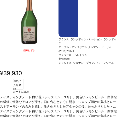
ルニア・サスティナブル・ワイナリー認証
*本ヴィンテージが在庫切れの場合、在
庫があり価格が同様の場合は自動的に次のヴィンテージに変更されます、ご了承く
ださい。
フランス ラングドック・ルーション ラングドッ
ク
エーグル・アンペリアル クレマン・ド・リムー
残りわずか
(2015)
750ml
ジェラール・ベルトラン
葡萄品種:
シャルドネ, シュナン・ブラン, ピノ・ノワール
¥39,930
お気に
入り登
録
カートに追加
テイスティングノート
白い花（ジャスミン、ユリ）、黄色いレモンピール、白胡椒
の繊細で複雑なアロマが漂う。口に含むとすぐに開き、シロップ漬けの黄桃とロー
ストアーモンドの含みを感じ、生き生きとしたアタックの後、たっぷりとしたトー
ストとブリオッシュの含みが続く。
テイスティングノート
白い花（ジャスミン、ユリ）、黄色いレモンピール、白胡椒
合う料理
山羊のチーズ、甘いデザートなどと
好相性
の繊細で複雑なアロマが漂う。口に含むとすぐに開き、シロップ漬けの黄桃とロー
葡萄品種
シャルドネ、シュナン・ブラン、ピノ・ノワール
認証
オーガニッ