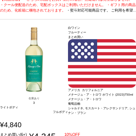
・クール便配送のため、宅配ボックスはご利用いただけません。 ・ギフト用の商品
です。 ご利用を希望される場合、ご注文時コメント欄に
のため、化粧箱に梱包されております。
熨斗をご希望の旨と「結び・上部表書き内容・下部のお名
・熨斗対応可能商品です。 ご利用を希望
される場合、ご注文時コメント欄に熨斗をご希望の旨と「結び・上部表書き内容・
入れ内容」の3つをご入力ください。無地熨斗の場合は、
下部のお名入れ内容」の3つをご入力ください。無地熨斗の場合は、結びをご指定
結びをご指定のうえ「無地熨斗」とご記載ください。 ※
のうえ「無地熨斗」とご記載ください。 ※熨斗をご希望の場合、作成作業のため最
熨斗をご希望の場合、作成作業のため最短日出荷はお承り
白ワイン
短日出荷はお承り致しかねます。 必ず最短日から+1日後より配送指定日をご選択
致しかねます。 必ず最短日から+1日後より配送指定日を
フルーティー
まとめ買い
ください。 もし最短日を選択された場合は、指定日翌日の配送となります。ご了承
ご選択ください。 もし最短日を選択された場合は、指定
ください。 ・下記ワインが1本含まれています。
日翌日の配送となります。ご了承ください。 ・下記ワイ
柑橘系のフレーバーが広がる、す
っきりとしたテイスト。
ンが1本含まれています。
メナージュ・ア・トロワ サブライム ソーヴィニヨン・ブ
柑橘系のフレーバーが広がる、
ラン (2024)
受賞歴
テイスティング・パネル 90ポイント！
すっきりとしたテイスト。
メナージュ・ア・トロワ サブ
テイスティングノート
鮮やかに輝く色調。太陽の輝きをピュアに放ち、クラシックなソーヴィニヨン・ブ
ライム ソーヴィニヨン・ブラン (2024)
受賞歴
テイスティ
ランを爽やかに表現し、白桃とピリッとしたグレープフルーツの繊細な芳香を伴
ング・パネル 90ポイント！
テイスティングノート
鮮や
う。口に含むと、ジューシーな青リンゴがエキゾチックなコブミカン、レモングラ
かに輝く色調。太陽の輝きをピュアに放ち、クラシックな
ス、パッションフルーツの風味と混ざり合い、心地よくすっきりとして爽やかな酸
ソーヴィニヨン・ブランを爽やかに表現し、白桃とピリッ
味を含む後味へと誘われる。
としたグレープフルーツの繊細な芳香を伴う。口に含む
葡萄品種
ソーヴィニヨン・ブラン 87%、リースリン
グ 7%、シュナン・ブラン 6%
と、ジューシーな青リンゴがエキゾチックなコブミカン、
認証
カリフォルニア・グリーン・メダル-サスティナ
アメリカ カリフォルニア
ブル・ワイングローイング、ビジネス・リーダーシップ・アワード、カリフォルニ
レモングラス、パッションフルーツの風味と混ざり合い、
メナージュ・ア・トロワ ホワイト (2023)
750ml
ア・サスティナブル・ワイナリー認証
心地よくすっきりとして爽やかな酸味を含む後味へと誘わ
在庫あり
メナージュ・ア・トロワ
3
れる。
葡萄品種
ソーヴィニヨン・ブラン 87%、リースリ
葡萄品種:
ライトボディ
ング 7%、シュナン・ブラン 6%
シャルドネ, モスカート・アレクサンドリア, シュ
認証
カリフォルニア・グ
フルボディ
ナン・ブラン
リーン・メダル-サスティナブル・ワイングローイング、
ビジネス・リーダーシップ・アワード、カリフォルニア・
¥4,840
サスティナブル・ワイナリー認証
まとめ買い(6+)
10%OFF