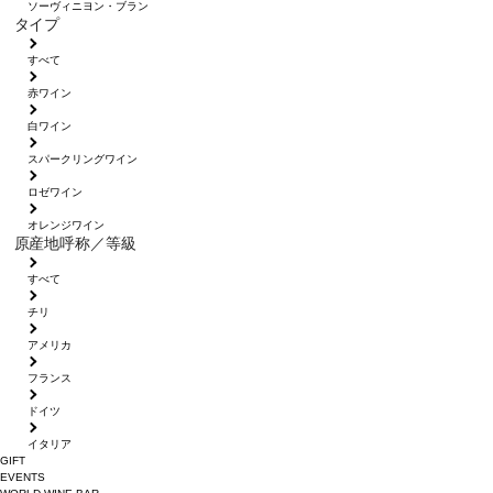
ソーヴィニヨン・ブラン
タイプ
すべて
赤ワイン
白ワイン
スパークリングワイン
ロゼワイン
オレンジワイン
原産地呼称／等級
すべて
チリ
アメリカ
フランス
ドイツ
イタリア
GIFT
EVENTS