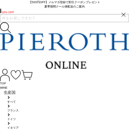
【500円OFF】メルマガ登録で割引クーポンプレゼント
夏季期間クール便配送のご案内
16% OFF
TOP
WINE
生産国
すべて
フランス
ドイツ
イタリア