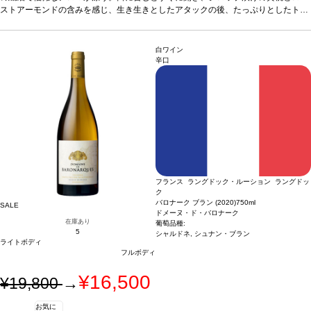
ク
ストアーモンドの含みを感じ、生き生きとしたアタックの後、たっぷりとしたトー
ストとブリオッシュの含みが続く。
合う料理
山羊のチーズ、甘いデザートなどと
好相性
葡萄品種
シャルドネ、シュナン・ブラン、ピノ・ノワール
認証
オーガニッ
ク
白ワイン
辛口
フランス ラングドック・ルーション ラングドッ
ク
バロナーク ブラン (2020)
750ml
SALE
ドメーヌ・ド・バロナーク
在庫あり
葡萄品種:
5
シャルドネ, シュナン・ブラン
ライトボディ
フルボディ
¥16,500
¥19,800
→
お気に