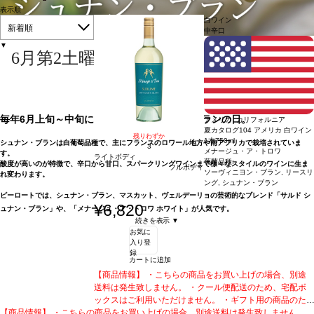
表示順
白ワイン
新着順
中辛口
▼
6月第2土曜日はシュナン・ブランの日
毎年6月上旬～中旬に開催されるシュナン・ブランの日。
アメリカ カリフォルニア
夏カタログ104 アメリカ 白ワイン
残りわずか
1本
750ml
シュナン・ブランは白葡萄品種で、主にフランスのロワール地方や南アフリカで栽培されていま
3
メナージュ・ア・トロワ
す。
ライトボディ
葡萄品種:
酸度が高いのが特徴で、辛口から甘口、スパークリングワインまで様々なスタイルのワインに生ま
フルボディ
ソーヴィニヨン・ブラン, リースリ
れ変わります。
ング, シュナン・ブラン
ピーロートでは、シュナン・ブラン、マスカット、ヴェルデーリョの芸術的なブレンド「サルド シ
¥6,820
ュナン・ブラン」や、「メナージュ・ア・トロワ ホワイト」が人気です。
続きを表示 ▼
お気に
入り登
録
カートに追加
【商品情報】 ・こちらの商品をお買い上げの場合、別途
送料は発生致しません。 ・クール便配送のため、宅配ボ
ックスはご利用いただけません。 ・ギフト用の商品のた
【商品情報】 ・こちらの商品をお買い上げの場合、別途送料は発生致しません。
め、化粧箱に梱包されております。
・熨斗対応可能商品