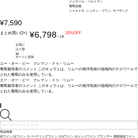
ジェラール・ベルトラン
葡萄品種:
シャルドネ, シュナン・ブラン, モーザック
¥7,590
¥6,798
まとめ買い(3+)
10%OFF
/ 1本
お気に
入り登
録
カートに追加
エー・オー・ピー クレマン・ドゥ・リムー
葡萄栽培者のコメント
このキュヴェは、リムーの海洋気候の地域内のテロワールで
とれた葡萄のみを使用している。
コード・ルージュは、最上質なものへの頌歌であり、リムー近くで世界初のスパー
エー・オー・ピー クレマン・ドゥ・リムー
クリングワインを造った修道僧サン・ティレール・アビーへの捧げるワインとして
葡萄栽培者のコメント
このキュヴェは、リムーの海洋気候の地域内のテロワールで
造られた。ブラン・ドゥ・ブランは、シャルドネ、シェナン、モーザックから造ら
とれた葡萄のみを使用している。
れており、このワインの素晴らしいフィネスとエレガンスが、それらを育んだテロ
コード・ルージュは、最上質なものへの頌歌であり、リムー近くで世界初のスパー
ワールを象徴している。このキュヴェにはジェラール・ベルトランの全ての伝統が
クリングワインを造った修道僧サン・ティレール・アビーへの捧げるワインとして
含まれている。徽章のような赤いボトル、アルファとオメガのシンボル、「ブリュ
造られた。ブラン・ドゥ・ブランは、シャルドネ、シェナン、モーザックから造ら
ット・エターナル」と名付ける上で、インスピレーションを与えた永久に続く自然
れており、このワインの素晴らしいフィネスとエレガンスが、それらを育んだテロ
の輪を表現している。
ワールを象徴している。このキュヴェにはジェラール・ベルトランの全ての伝統が
テイスティングノート
とても淡く、ほぼ透明であり、繊細
な泡が立ち上る。香りは花のようで、洋梨、柑橘類、フレッシュフルーツの含みを
含まれている。徽章のような赤いボトル、アルファとオメガのシンボル、「ブリュ
伴う。風味はフレッシュでミネラルを感じる。コード・ルージュは、上質でエレガ
ット・エターナル」と名付ける上で、インスピレーションを与えた永久に続く自然
商品検索
ント、洗練されている。
の輪を表現している。
テイスティングノート
合う料理
アペリティフとして。寿司や魚のホワイトソー
とても淡く、ほぼ透明であり、繊細
赤ワイン
白ワイン
スパークリングワイン
ロゼワイン
オレンジワイン
ブランデー
酒精強化ワイン