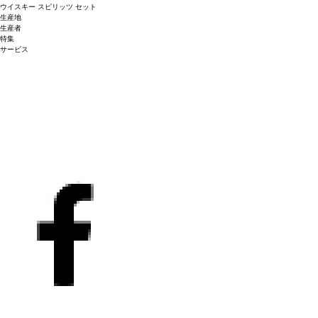
スがけ、山羊のチーズ、バジルが入ったフレッシュフルーツサラダと相性が良い。
な泡が立ち上る。香りは花のようで、洋梨、柑橘類、フレッシュフルーツの含みを
ウイスキー
スピリッツ
セット
生産地
葡萄品種
伴う。風味はフレッシュでミネラルを感じる。コード・ルージュは、上質でエレガ
70%シャルドネ、20% シュナン・ブラン、10%モーザック
生産者
ント、洗練されている。
合う料理
アペリティフとして。寿司や魚のホワイトソー
特集
スがけ、山羊のチーズ、バジルが入ったフレッシュフルーツサラダと相性が良い。
サービス
葡萄品種
70%シャルドネ、20% シュナン・ブラン、10%モーザック