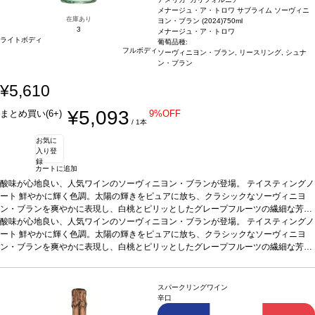
ジに変更されます、ご了承ください。
メナージュ・ア・トロワ サブライム ソーヴィニ
在庫あり
ヨン・ブラン (2024)
750ml
3
メナージュ・ア・トロワ
ライトボディ
葡萄品種:
フルボディ
ソーヴィニヨン・ブラン, リースリング, シュナ
ン・ブラン
¥5,610
¥5,093
まとめ買い(6+)
9%OFF
/ 1本
お気に
入り登
録
カートに追加
酸味が心地良い、人気ワインのソーヴィニヨン・ブランが登場。
テイスティングノ
ート
鮮やかに輝く色調。太陽の輝きをピュアに放ち、クラシックなソーヴィニヨ
ン・ブランを爽やかに表現し、白桃とピリッとしたグレープフルーツの繊細な芳香
を伴う。口に含むと、ジューシーな青リンゴがエキゾチックなコブミカン、レモン
酸味が心地良い、人気ワインのソーヴィニヨン・ブランが登場。
テイスティングノ
グラス、パッションフルーツの風味と混ざり合い、心地よくすっきりとして爽やか
ート
鮮やかに輝く色調。太陽の輝きをピュアに放ち、クラシックなソーヴィニヨ
な酸味を含む後味へと誘われる。
ン・ブランを爽やかに表現し、白桃とピリッとしたグレープフルーツの繊細な芳香
葡萄品種
ソーヴィニヨン・ブラン 87%、リース
リング 7%、シュナン・ブラン 6%
を伴う。口に含むと、ジューシーな青リンゴがエキゾチックなコブミカン、レモン
認証
カリフォルニア・グリーン・メダル-サステ
ィナブル・ワイングローイング、ビジネス・リーダーシップ・アワード、カリフォ
グラス、パッションフルーツの風味と混ざり合い、心地よくすっきりとして爽やか
ルニア・サスティナブル・ワイナリー認証
な酸味を含む後味へと誘われる。
葡萄品種
*本ヴィンテージが在庫切れの場合、在
ソーヴィニヨン・ブラン 87%、リース
スパークリングワイン
庫があり価格が同様の場合は自動的に次のヴィンテージに変更されます、ご了承く
リング 7%、シュナン・ブラン 6%
認証
カリフォルニア・グリーン・メダル-サステ
辛口
ださい。
ィナブル・ワイングローイング、ビジネス・リーダーシップ・アワード、カリフォ