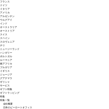
フランス
ドイツ
イタリア
アメリカ
アルゼンチン
ウルグアイ
インド
オーストラリア
オーストリア
スイス
スペイン
スロヴェニア
チリ
ニュージーランド
ハンガリー
ポルトガル
ルーマニア
南アフリカ
ブルガリア
イギリス
ジョージア
グアテマラ
ギリシャ
サービス
ギフト特集
ギフトラッピング
特集
特集一覧
会社概要
日本のピーロートオフィス