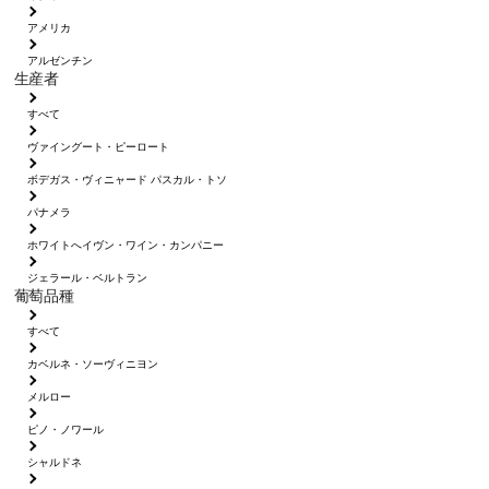
アメリカ
アルゼンチン
生産者
すべて
ヴァイングート・ピーロート
ボデガス・ヴィニャード パスカル・トソ
パナメラ
ホワイトへイヴン・ワイン・カンパニー
ジェラール・ベルトラン
葡萄品種
すべて
カベルネ・ソーヴィニヨン
メルロー
ピノ・ノワール
シャルドネ