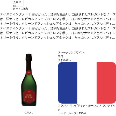
入り登
録
カートに追加
テイスティングノート
緑がかった、透明な色合い。洗練されたエレガントなノーズ
は、洋ナシとトロピカルフルーツのアロマを示し、ほのかなナツメグとパフペイス
トリーを伴う。クリーンでフレッシュなアタックは、たっぷりとしたフルボディで
官能的なミッドパレットへと導かれ、ハチミツとアカシアの花を含む。長い余韻の
テイスティングノート
緑がかった、透明な色合い。洗練されたエレガントなノーズ
後味は、素晴らしく調和が取れている。
は、洋ナシとトロピカルフルーツのアロマを示し、ほのかなナツメグとパフペイス
合う料理
シーフード、魚（ホタテのカル
パッチョ、マグロのタルタル、刺身）、リゾット、山羊のチーズ、タラのフィレ、
トリーを伴う。クリーンでフレッシュなアタックは、たっぷりとしたフルボディで
ズッキーニと山羊のチーズのピザ、ガーリックニョッキにアスパラガスとヘーゼル
官能的なミッドパレットへと導かれ、ハチミツとアカシアの花を含む。長い余韻の
ナッツバター添えなどと合う。
後味は、素晴らしく調和が取れている。
葡萄品種
合う料理
98% シャルドネ、2% シュナン・ブラン
シーフード、魚（ホタテのカル
認証
パッチョ、マグロのタルタル、刺身）、リゾット、山羊のチーズ、タラのフィレ、
HVE3認証
*本ヴィンテージが在庫切れの場合、在庫があり価格が同様の場合
スパークリングワイン
は自動的に次のヴィンテージに変更されます、ご了承ください。
ズッキーニと山羊のチーズのピザ、ガーリックニョッキにアスパラガスとヘーゼル
辛口
まとめ買い
ナッツバター添えなどと合う。
葡萄品種
98% シャルドネ、2% シュナン・ブラン
認証
HVE3認証
*本ヴィンテージが在庫切れの場合、在庫があり価格が同様の場合
は自動的に次のヴィンテージに変更されます、ご了承ください。
フランス ラングドック・ルーション ラングドッ
ク
在庫あり
コード・ルージュ
750ml