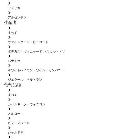
アメリカ
アルゼンチン
生産者
すべて
ヴァイングート・ピーロート
ボデガス・ヴィニャード パスカル・トソ
パナメラ
ホワイトへイヴン・ワイン・カンパニー
ジェラール・ベルトラン
葡萄品種
すべて
カベルネ・ソーヴィニヨン
メルロー
ピノ・ノワール
シャルドネ