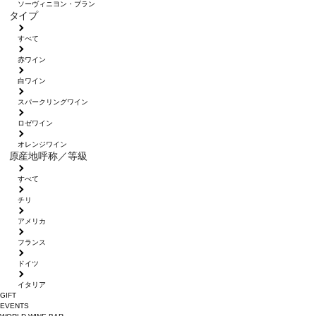
ソーヴィニヨン・ブラン
タイプ
すべて
赤ワイン
白ワイン
スパークリングワイン
ロゼワイン
オレンジワイン
原産地呼称／等級
すべて
チリ
アメリカ
フランス
ドイツ
イタリア
GIFT
EVENTS