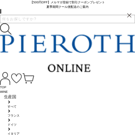
【500円OFF】メルマガ登録で割引クーポンプレゼント
夏季期間クール便配送のご案内
TOP
WINE
生産国
すべて
フランス
ドイツ
イタリア