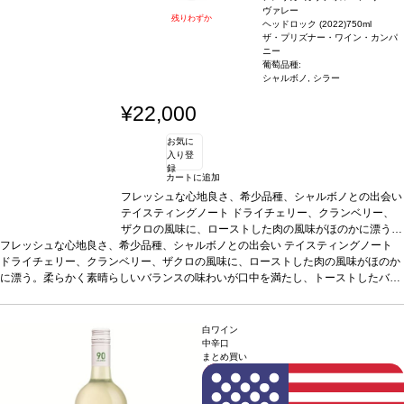
ヴァレー
残りわずか
ヘッドロック (2022)
750ml
ザ・プリズナー・ワイン・カンパ
ニー
葡萄品種:
シャルボノ, シラー
¥22,000
お気に
入り登
録
カートに追加
フレッシュな心地良さ、希少品種、シャルボノとの出会い
テイスティングノート
ドライチェリー、クランベリー、
ザクロの風味に、ローストした肉の風味がほのかに漂う。
フレッシュな心地良さ、希少品種、シャルボノとの出会い
柔らかく素晴らしいバランスの味わいが口中を満たし、ト
テイスティングノート
ドライチェリー、クランベリー、ザクロの風味に、ローストした肉の風味がほのか
ーストしたバニラを含む余韻が長く残る。
葡萄品種
シャ
に漂う。柔らかく素晴らしいバランスの味わいが口中を満たし、トーストしたバニ
ルボノ 95%、シラー 5%
ラを含む余韻が長く残る。
葡萄品種
シャルボノ 95%、シラー 5%
白ワイン
中辛口
まとめ買い