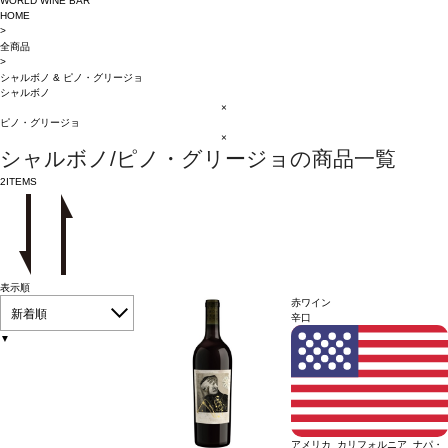
WORLD WINE BAR
HOME
>
全商品
>
シャルボノ
&
ピノ・グリージョ
シャルボノ
×
ピノ・グリージョ
×
シャルボノ/ピノ・グリージョの商品一覧
2
ITEMS
表示順
赤ワイン
新着順
辛口
▼
アメリカ カリフォルニア ナパ・