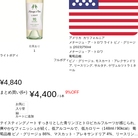
アメリカ カリフォルニア
メナージュ・ア・トロワ ライト ピノ・グリージ
在庫あり
ョ (2023)
750ml
1
メナージュ・ア・トロワ
ライトボディ
葡萄品種:
フルボディ
ピノ・グリージョ, モスカート・アレクサンドリ
ア, リースリング, サルタナ, ゲヴュルツトラミネ
ール
¥4,840
¥4,400
まとめ買い(6+)
9%OFF
/ 1本
お気に
入り登
録
カートに追加
テイスティングノート
すっきりとした青リンゴとトロピカルフルーツが感じられ、
爽やかなフィニッシュが続く。低アルコールで、低カロリー（148ml / 90kcal）
葡
萄品種
ピノ・グリージョ 86%、マスカット・アレキサンドリア 4%、リースリング