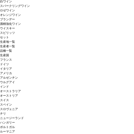
白ワイン
スパークリングワイン
ロゼワイン
オレンジワイン
ブランデー
酒精強化ワイン
ウイスキー
スピリッツ
セット
生産地一覧
生産者一覧
品種一覧
生産国
フランス
ドイツ
イタリア
アメリカ
アルゼンチン
ウルグアイ
インド
オーストラリア
オーストリア
スイス
スペイン
スロヴェニア
チリ
ニュージーランド
ハンガリー
ポルトガル
ルーマニア