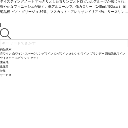
2%、サルタナ 2%、ゲヴュルツトラミネール 2%、その他 4%
テイスティングノート
すっきりとした青リンゴとトロピカルフルーツが感じられ、
サスティナブル認証
カリフォルニア・グリーン・メダル-サスティナブル・ワイングローイング、ビジネ
爽やかなフィニッシュが続く。低アルコールで、低カロリー（148ml / 90kcal）
葡
ス・リーダーシップ・アワード、カリフォルニア・サスティナブル・ワイナリー認
萄品種
ピノ・グリージョ 86%、マスカット・アレキサンドリア 4%、リースリング
証
2%、サルタナ 2%、ゲヴュルツトラミネール 2%、その他 4%
*本ヴィンテージが在庫切れの場合、在庫があり価格が同様の場合は自動的に次
サスティナブル認証
のヴィンテージに変更されます、ご了承ください。
カリフォルニア・グリーン・メダル-サスティナブル・ワイングローイング、ビジネ
ス・リーダーシップ・アワード、カリフォルニア・サスティナブル・ワイナリー認
証
*本ヴィンテージが在庫切れの場合、在庫があり価格が同様の場合は自動的に次
のヴィンテージに変更されます、ご了承ください。
商品検索
赤ワイン
白ワイン
スパークリングワイン
ロゼワイン
オレンジワイン
ブランデー
酒精強化ワイン
ウイスキー
スピリッツ
セット
生産地
生産者
特集
サービス