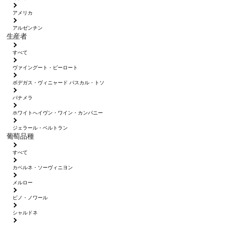
アメリカ
アルゼンチン
生産者
すべて
ヴァイングート・ピーロート
ボデガス・ヴィニャード パスカル・トソ
パナメラ
ホワイトへイヴン・ワイン・カンパニー
ジェラール・ベルトラン
葡萄品種
すべて
カベルネ・ソーヴィニヨン
メルロー
ピノ・ノワール
シャルドネ