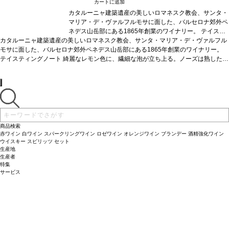
カートに追加
カタルーニャ建築遺産の美しいロマネスク教会、サンタ・
マリア・デ・ヴァルフルモサに面した、バルセロナ郊外ペ
ネデス山岳部にある1865年創業のワイナリー。
テイステ
カタルーニャ建築遺産の美しいロマネスク教会、サンタ・マリア・デ・ヴァルフル
ィングノート
綺麗なレモン色に、繊細な泡が立ち上る。
モサに面した、バルセロナ郊外ペネデス山岳部にある1865年創業のワイナリー。
ノーズは熟した白果実（黄色リンゴ）を示し、熟成による
テイスティングノート
綺麗なレモン色に、繊細な泡が立ち上る。ノーズは熟した白
アーモンドのニュアンスと絡み合う。口に含むと、心地よ
果実（黄色リンゴ）を示し、熟成によるアーモンドのニュアンスと絡み合う。口に
い滑らかさが広がり、熟した果実味を感じる。柔らかいナ
含むと、心地よい滑らかさが広がり、熟した果実味を感じる。柔らかいナッツやペ
ッツやペイストリーが表れ、エレガントで長い余韻のフィ
イストリーが表れ、エレガントで長い余韻のフィニッシュへと導かれる。
ニッシュへと導かれる。
合う料理
きのこのリゾット、ラ
合う料理
きのこのリゾット、ラヴィオリ、魚とバターソースなどと好相性
ヴィオリ、魚とバターソースなどと好相性
葡萄品種
葡萄品種
チャレ
チャ
ッロ 40%、マカベオ 30%、パレリャーダ 30％
レッロ 40%、マカベオ 30%、パレリャーダ 30％
認証
ユーロリーフ、ヴィーガン
認証
ユ
*本
ヴィンテージが在庫切れの場合、在庫があり価格が同様の場合は自動的に次のヴィ
ーロリーフ、ヴィーガン
*本ヴィンテージが在庫切れの場
ンテージに変更されます、ご了承ください。
合、在庫があり価格が同様の場合は自動的に次のヴィンテ
商品検索
ージに変更されます、ご了承ください。
赤ワイン
白ワイン
スパークリングワイン
ロゼワイン
オレンジワイン
ブランデー
酒精強化ワイン
ウイスキー
スピリッツ
セット
生産地
生産者
特集
サービス