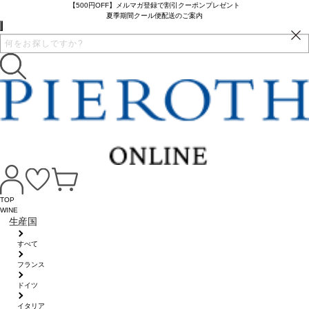
【500円OFF】メルマガ登録で割引クーポンプレゼント
夏季期間クール便配送のご案内
TOP
WINE
生産国
すべて
フランス
ドイツ
イタリア