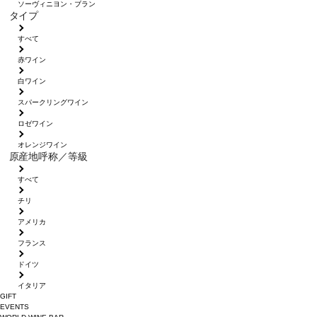
ソーヴィニヨン・ブラン
タイプ
すべて
赤ワイン
白ワイン
スパークリングワイン
ロゼワイン
オレンジワイン
原産地呼称／等級
すべて
チリ
アメリカ
フランス
ドイツ
イタリア
GIFT
EVENTS