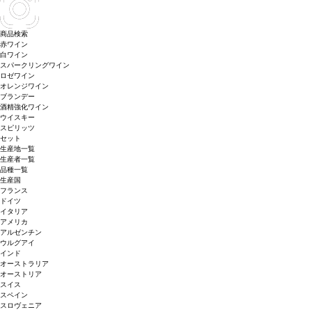
商品検索
赤ワイン
白ワイン
スパークリングワイン
ロゼワイン
オレンジワイン
ブランデー
酒精強化ワイン
ウイスキー
スピリッツ
セット
生産地一覧
生産者一覧
品種一覧
生産国
フランス
ドイツ
イタリア
アメリカ
アルゼンチン
ウルグアイ
インド
オーストラリア
オーストリア
スイス
スペイン
スロヴェニア