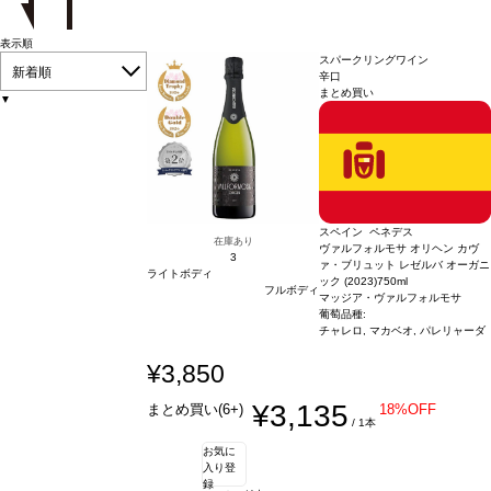
表示順
スパークリングワイン
新着順
辛口
まとめ買い
▼
スペイン ペネデス
在庫あり
ヴァルフォルモサ オリヘン カヴ
3
ァ・ブリュット レゼルバ オーガニ
ライトボディ
ック (2023)
750ml
フルボディ
マッジア・ヴァルフォルモサ
葡萄品種:
チャレロ, マカベオ, パレリャーダ
¥3,850
¥3,135
まとめ買い(6+)
18%OFF
/ 1本
お気に
入り登
録