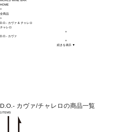
WORLD WINE BAR
HOME
>
全商品
>
D.O.- カヴァ
&
チャレロ
チャレロ
×
D.O.- カヴァ
×
続きを表示 ▼
D.O.- カヴァ/チャレロの商品一覧
1
ITEMS