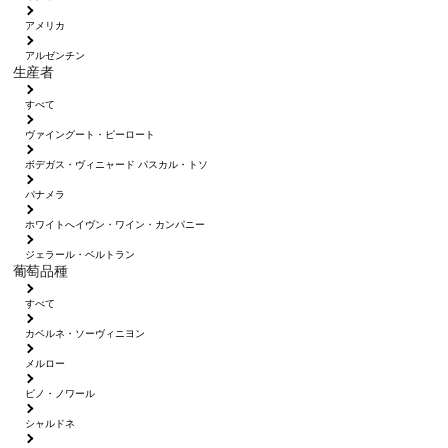
アメリカ
アルゼンチン
生産者
すべて
ヴァイングート・ピーロート
ボデガス・ヴィニャード パスカル・トソ
パナメラ
ホワイトへイヴン・ワイン・カンパニー
ジェラール・ベルトラン
葡萄品種
すべて
カベルネ・ソーヴィニヨン
メルロー
ピノ・ノワール
シャルドネ