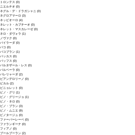
トロンテス
(0)
ニエルチオ
(0)
ネグル・デ・ドラガシャニ
(0)
ネグロアマーロ
(3)
ネッビオーロ
(4)
ネレット・カプチーオ
(0)
ネレット・マスカレーゼ
(0)
ネロ・ダヴォラ
(1)
ノヴァク
(0)
バイラーダ
(0)
バコ
(0)
バコブラン
(1)
バッカス
(0)
バッフス
(0)
バルタザール・レス
(0)
バルベーラ
(0)
パレリャーダ
(2)
ピアンデロリーノ
(0)
ビカル
(2)
ピニョレット
(0)
ピノ・グリ
(1)
ピノ・グリージョ
(1)
ピノ・ネロ
(0)
ピノ・ブラン
(3)
ピノ・ムニエ
(9)
ピノタージュ
(0)
ファーバーレーベ
(0)
ファランギーナ
(0)
フィアノ
(0)
ブールブーラン
(2)