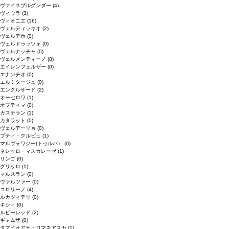
ヴァイスブルグンダー
(4)
ヴィウラ
(3)
ヴィオニエ
(16)
ヴェルディッキオ
(2)
ヴェルデホ
(0)
ヴェルドゥッツォ
(0)
ヴェルナッチャ
(0)
ヴェルメンティーノ
(8)
エイレンフェルザー
(0)
エナンチオ
(0)
エルミタージュ
(0)
エンクルザード
(2)
オーセロワ
(1)
オプティマ
(0)
カステラン
(1)
カタラット
(0)
ヴェルデーリョ
(0)
プティ・クルビュ
(1)
マルヴォワジー(トゥルバ）
(0)
ネレッロ・マスカレーゼ
(1)
リンゴ
(0)
グリッロ
(1)
マルスラン
(0)
ヴァルツァー
(0)
コロリーノ
(4)
ルカツィテリ
(0)
キシィ
(0)
ルビーレッド
(2)
ギャムザ
(0)
タマイオアサ・ロマネアスカ
(1)