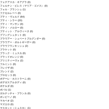
フェテアスカ・ネアグラ
(0)
フェルナン・ピレス（マリア・ゴメス）
(0)
フォル・ブランシュ
(1)
フクセルレーベ
(0)
プティ・ヴェルド
(64)
プティ・シラー
(20)
プティ・マンサン
(0)
プティ・メルロー
(0)
プティット・アルヴィーヌ
(0)
プフングシュタット
(0)
ブラウアー・シュペートブルグンダー
(0)
ブラウアー・ポルトギーザー
(0)
ブラウフランキッシュ
(2)
ブラケット
(0)
ブラック・ミュスカ
(0)
ブラッドオレンジ
(0)
プリミティーヴォ
(2)
フルミント
(0)
フレイザ
(0)
ブレンド
(2)
プロセッコ
(0)
ポデーレ・カストラーニ
(0)
ボデガスアルタディ
(0)
ボナルダ
(0)
ボバル
(1)
ガルナッチャ・ブランカ
(0)
ボンビーノ
(0)
マカベオ
(2)
マズエロ
(0)
マスカット（ミュスカ）
(1)