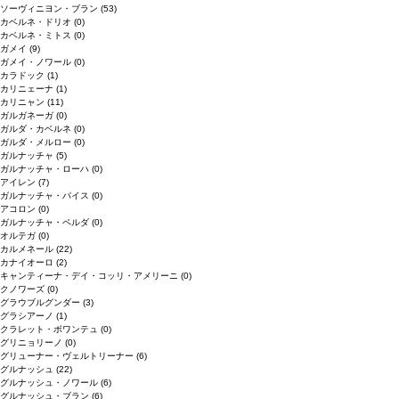
ソーヴィニヨン・ブラン
(53)
カベルネ・ドリオ
(0)
カベルネ・ミトス
(0)
ガメイ
(9)
ガメイ・ノワール
(0)
カラドック
(1)
カリニェーナ
(1)
カリニャン
(11)
ガルガネーガ
(0)
ガルダ・カベルネ
(0)
ガルダ・メルロー
(0)
ガルナッチャ
(5)
ガルナッチャ・ローハ
(0)
アイレン
(7)
ガルナッチャ・パイス
(0)
アコロン
(0)
ガルナッチャ・ペルダ
(0)
オルテガ
(0)
カルメネール
(22)
カナイオーロ
(2)
キャンティーナ・デイ・コッリ・アメリーニ
(0)
クノワーズ
(0)
グラウブルグンダー
(3)
グラシアーノ
(1)
クラレット・ボワンテュ
(0)
グリニョリーノ
(0)
グリューナー・ヴェルトリーナー
(6)
グルナッシュ
(22)
グルナッシュ・ノワール
(6)
グルナッシュ・ブラン
(6)