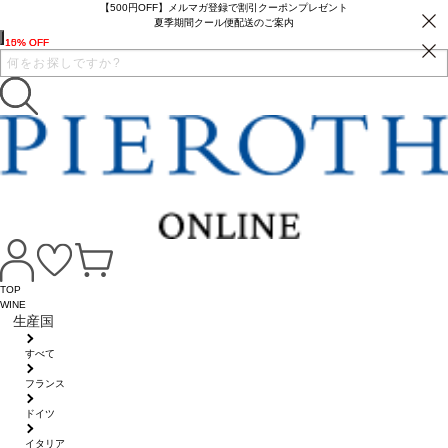
【500円OFF】メルマガ登録で割引クーポンプレゼント
夏季期間クール便配送のご案内
15% OFF
10% OFF
TOP
WINE
生産国
すべて
フランス
ドイツ
イタリア