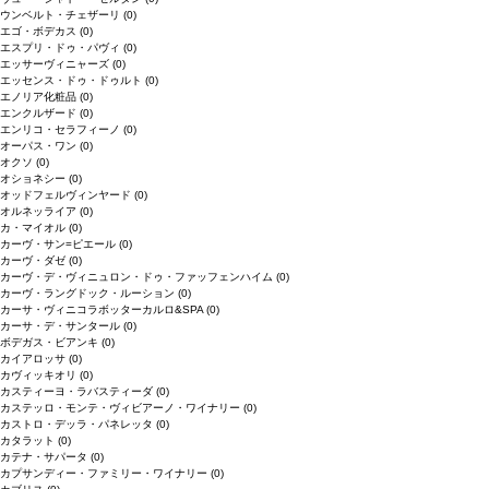
ウンベルト・チェザーリ
(0)
エゴ・ボデカス
(0)
エスプリ・ドゥ・パヴィ
(0)
エッサーヴィニャーズ
(0)
エッセンス・ドゥ・ドゥルト
(0)
エノリア化粧品
(0)
エンクルザード
(0)
エンリコ・セラフィーノ
(0)
オーパス・ワン
(0)
オクソ
(0)
オショネシー
(0)
オッドフェルヴィンヤード
(0)
オルネッライア
(0)
カ・マイオル
(0)
カーヴ・サン=ピエール
(0)
カーヴ・ダゼ
(0)
カーヴ・デ・ヴィニュロン・ドゥ・ファッフェンハイム
(0)
カーヴ・ラングドック・ルーション
(0)
カーサ・ヴィニコラボッターカルロ&SPA
(0)
カーサ・デ・サンタール
(0)
ボデガス・ビアンキ
(0)
カイアロッサ
(0)
カヴィッキオリ
(0)
カスティーヨ・ラバスティーダ
(0)
カステッロ・モンテ・ヴィビアーノ・ワイナリー
(0)
カストロ・デッラ・パネレッタ
(0)
カタラット
(0)
カテナ・サパータ
(0)
カプサンディー・ファミリー・ワイナリー
(0)