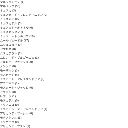
マルツェミーノ
(1)
マルベック
(50)
ミュスカ
(3)
ミュスカ・ド・フロンティニャン
(0)
ミュスカデ
(0)
ミュスカデル
(5)
ミュスカト＝オトネル
(0)
ミュスカルダン
(1)
ミュラー＝トゥルガウ
(10)
ムールヴェードル
(17)
ムシュコタリ
(0)
アマロネ
(0)
ムスカテラー
(0)
ムロン・ド・ブルゴーニュ
(1)
メルロー・ブラッシュ
(0)
メンシア
(0)
モーザック
(1)
モスカート
(4)
モスカート・アレクサンドリア
(2)
アラゴネス
(1)
モスカート・ジャッロ
(0)
アラゴン
(0)
レブーラ
(1)
モスカテル
(0)
アリアニコ
(0)
モスカテル・デ・アレハンドリア
(1)
アリカンテ・ブーシェ
(0)
モナストレル
(1)
モリナーラ
(0)
アリカンテ・ブスケ
(1)