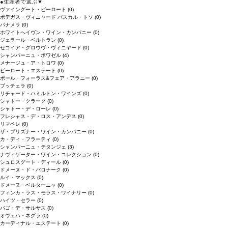
●
生産者で選ぶ
▼
ヴァイングート・ピーロート
(0)
ボデガス・ヴィニャード パスカル・トソ
(0)
パナメラ
(0)
ホワイトへイヴン・ワイン・カンパニー
(0)
ジェラール・ベルトラン
(0)
セコイア・グロウヴ・ヴィニヤード
(0)
シャンパーニュ・ボワゼル
(4)
メナージュ・ア・トロワ
(0)
ピーロート・エステート
(0)
ボール・フォーラス&フェア・アラニー
(0)
ブッチェラ
(0)
リチャード・ハミルトン・ワインズ
(0)
シャトー・クラーク
(0)
シャトー・デ・ローレ
(0)
フレシャス・デ・ロス・アンデス
(0)
リマペレ
(0)
ザ・プリズナー・ワイン・カンパニー
(0)
カ・ディ・フラーティ
(0)
シャンパーニュ・テタンジェ
(3)
ナヴィゲーター・ワイン・コレクション
(0)
シュロスグート・ディール
(0)
ドメーヌ・ド・バロナーク
(0)
ルイ・マックス
(0)
ドメーヌ・ベルターニャ
(0)
フィンカ・ラス・モラス・ワイナリー
(0)
ハイツ・セラー
(0)
パゴ・デ・サルサス
(0)
オヴェハ・ネグラ
(0)
カーディナル・エステート
(0)