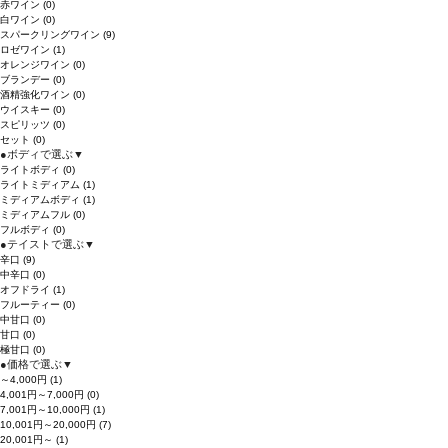
赤ワイン
(0)
白ワイン
(0)
スパークリングワイン
(9)
ロゼワイン
(1)
オレンジワイン
(0)
ブランデー
(0)
酒精強化ワイン
(0)
ウイスキー
(0)
スピリッツ
(0)
セット
(0)
●
ボディで選ぶ
▼
ライトボディ
(0)
ライトミディアム
(1)
ミディアムボディ
(1)
ミディアムフル
(0)
フルボディ
(0)
●
テイストで選ぶ
▼
辛口
(9)
中辛口
(0)
オフドライ
(1)
フルーティー
(0)
中甘口
(0)
甘口
(0)
極甘口
(0)
●
価格で選ぶ
▼
～4,000円
(1)
4,001円～7,000円
(0)
7,001円～10,000円
(1)
10,001円～20,000円
(7)
20,001円～
(1)