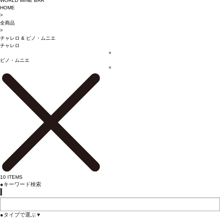
WORLD WINE BAR
HOME
>
全商品
>
チャレロ
&
ピノ・ムニエ
チャレロ
×
ピノ・ムニエ
×
10
ITEMS
●
キーワード検索
●
タイプで選ぶ
▼