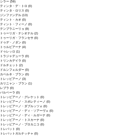
シラー
(59)
ティンタ・デ・トロ
(0)
ティンタ・ロリス
(0)
ジンファンデル
(13)
ティント・カオ
(0)
ティント・フィーノ
(0)
テンプラニーリョ
(9)
トゥーリガ・ナシオナル
(2)
トゥーリガ・フランセサ
(0)
ドゥデ・ノダン
(0)
トゥルビアーナ
(4)
ドゥレッロ
(1)
トラジャデューラ
(0)
トリンカデイラ
(0)
ドルチェット
(2)
ドルンフェルダー
(0)
カベルネ・ブラン
(0)
トレッビアーノ
(3)
カリニャン・ブラン
(1)
レブラ
(0)
バルベーラ
(0)
トレッビアーノ・グレケット
(0)
トレッビアーノ・スポレティーノ
(0)
トレッビアーノ・ダブルッツォ
(0)
トレッビアーノ・ディ・ソアーヴェ
(0)
トレッビアーノ・ディ・ルガーナ
(0)
トレッビアーノ・トスカーナ
(0)
トレッビアーノ・プロカニコ
(0)
トレパット
(0)
トレパットガルナッチャ
(0)