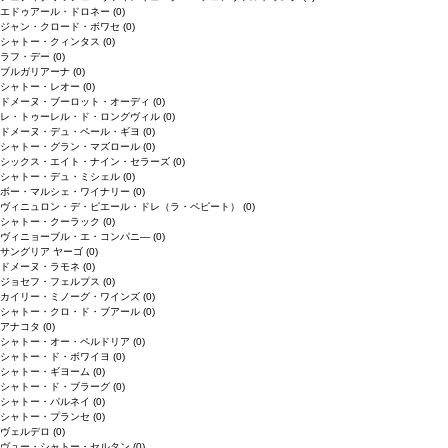
エドゥアール・ドロネー
(0)
ジャン・クロード・ボワセ
(0)
シャトー・クィンタス
(0)
ラフ・デー
(0)
ブルガリアーナ
(0)
シャトー・レオー
(0)
ドメーヌ・ブーロット・オーディ
(0)
レ・トゥーレル・ド・ロングヴィル
(0)
ドメーヌ・デュ・ペール・ギヨ
(0)
シャトー・グラン・マズロール
(0)
シックス・エイト・ナイン・セラーズ
(0)
シャトー・デュ・ミシェル
(0)
ボー・マルシェ・ワイナリー
(0)
ヴィニュロン・デ・ピエール・ドレ（ラ・ペピート）
(0)
シャトー・クーラック
(0)
ヴィニョーブル・エ・コンパニ―
(0)
サングリア ヤーゴ
(0)
ドメーヌ・ラモネ
(0)
ジョセフ・フェルプス
(0)
カイリー・ミノーグ・ワインズ
(0)
シャトー・クロ・ド・ブアール
(0)
アナコタ
(0)
シャトー・オー・ペルドリア
(0)
シャトー・ド・ボワイヨ
(0)
シャトー・ギヨーム
(0)
シャトー・ド・ブラーグ
(0)
シャトー・パルネイ
(0)
シャトー・プランセ
(0)
ヴェルデロ
(0)
ヴュー・シャトー・セルタン
(0)