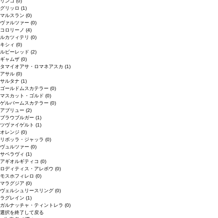
リンゴ
(0)
グリッロ
(1)
マルスラン
(0)
ヴァルツァー
(0)
コロリーノ
(4)
ルカツィテリ
(0)
キシィ
(0)
ルビーレッド
(2)
ギャムザ
(0)
タマイオアサ・ロマネアスカ
(1)
アサル
(0)
サルタナ
(1)
ゴールドムスカテラー
(0)
マスカット・ゴルド
(0)
ゲルバームスカテラー
(0)
アブリュー
(2)
ブラウブルガー
(1)
ツヴァイゲルト
(1)
オレンジ
(0)
リボッラ・ジャッラ
(0)
ヴュルツァー
(0)
サペラヴィ
(1)
アギオルギティコ
(0)
ロディティス・アレポウ
(0)
モスホフィレロ
(0)
マラグジア
(0)
ヴェルシュリースリング
(0)
ラグレイン
(1)
ガルナッチャ・ティントレラ
(0)
選択を終了して戻る