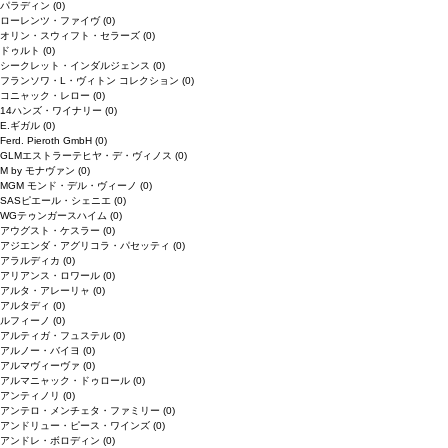
パラディン
(0)
ローレンツ・ファイヴ
(0)
オリン・スウィフト・セラーズ
(0)
ドゥルト
(0)
シークレット・インダルジェンス
(0)
フランソワ・L・ヴィトン コレクション
(0)
コニャック・レロー
(0)
14ハンズ・ワイナリー
(0)
E.ギガル
(0)
Ferd. Pieroth GmbH
(0)
GLMエストラーテヒヤ・デ・ヴィノス
(0)
M by モナヴァン
(0)
MGM モンド・デル・ヴィーノ
(0)
SASピエール・シェニエ
(0)
WGテゥンガースハイム
(0)
アウグスト・ケスラー
(0)
アジエンダ・アグリコラ・パセッティ
(0)
アラルディカ
(0)
アリアンス・ロワール
(0)
アルタ・アレーリャ
(0)
アルタディ
(0)
ルフィーノ
(0)
アルティガ・フュステル
(0)
アルノー・バイヨ
(0)
アルマヴィーヴァ
(0)
アルマニャック・ドゥロール
(0)
アンティノリ
(0)
アンテロ・メンチェタ・ファミリー
(0)
アンドリュー・ピース・ワインズ
(0)
アンドレ・ボロディン
(0)