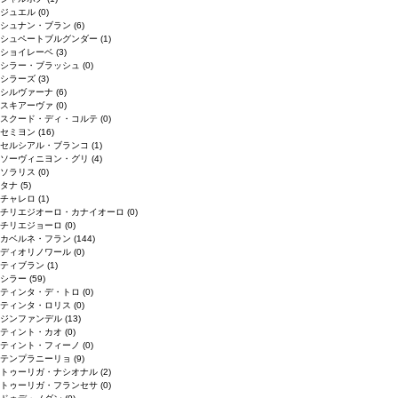
ジュエル
(0)
シュナン・ブラン
(6)
シュペートブルグンダー
(1)
ショイレーベ
(3)
シラー・ブラッシュ
(0)
シラーズ
(3)
シルヴァーナ
(6)
スキアーヴァ
(0)
スクード・ディ・コルテ
(0)
セミヨン
(16)
セルシアル・ブランコ
(1)
ソーヴィニヨン・グリ
(4)
ソラリス
(0)
タナ
(5)
チャレロ
(1)
チリエジオーロ・カナイオーロ
(0)
チリエジョーロ
(0)
カベルネ・フラン
(144)
ディオリノワール
(0)
ティブラン
(1)
シラー
(59)
ティンタ・デ・トロ
(0)
ティンタ・ロリス
(0)
ジンファンデル
(13)
ティント・カオ
(0)
ティント・フィーノ
(0)
テンプラニーリョ
(9)
トゥーリガ・ナシオナル
(2)
トゥーリガ・フランセサ
(0)