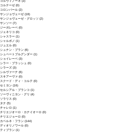
コルヴィノーネ
(3)
コルテーゼ
(0)
コロンバール
(2)
サンジョヴェーゼ
(18)
サンジョヴェーゼ・グロッソ
(2)
サンソー
(7)
ジーガレーベ
(0)
ジェネリコ
(0)
シャスラー
(1)
シャルボノ
(1)
ジュエル
(0)
シュナン・ブラン
(6)
シュペートブルグンダー
(1)
ショイレーベ
(3)
シラー・ブラッシュ
(0)
シラーズ
(3)
シルヴァーナ
(6)
スキアーヴァ
(0)
スクード・ディ・コルテ
(0)
セミヨン
(16)
セルシアル・ブランコ
(1)
ソーヴィニヨン・グリ
(4)
ソラリス
(0)
タナ
(5)
チャレロ
(1)
チリエジオーロ・カナイオーロ
(0)
チリエジョーロ
(0)
カベルネ・フラン
(144)
ディオリノワール
(0)
ティブラン
(1)