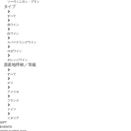
ソーヴィニヨン・ブラン
タイプ
すべて
赤ワイン
白ワイン
スパークリングワイン
ロゼワイン
オレンジワイン
原産地呼称／等級
すべて
チリ
アメリカ
フランス
ドイツ
イタリア
GIFT
EVENTS