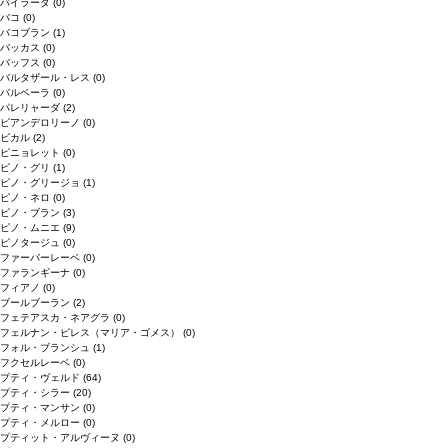
バイラーダ
(0)
バコ
(0)
バコブラン
(1)
バッカス
(0)
バッフス
(0)
バルタザール・レス
(0)
バルベーラ
(0)
パレリャーダ
(2)
ピアンデロリーノ
(0)
ビカル
(2)
ピニョレット
(0)
ピノ・グリ
(1)
ピノ・グリージョ
(1)
ピノ・ネロ
(0)
ピノ・ブラン
(3)
ピノ・ムニエ
(9)
ピノタージュ
(0)
ファーバーレーベ
(0)
ファランギーナ
(0)
フィアノ
(0)
ブールブーラン
(2)
フェテアスカ・ネアグラ
(0)
フェルナン・ピレス（マリア・ゴメス）
(0)
フォル・ブランシュ
(1)
フクセルレーベ
(0)
プティ・ヴェルド
(64)
プティ・シラー
(20)
プティ・マンサン
(0)
プティ・メルロー
(0)
プティット・アルヴィーヌ
(0)