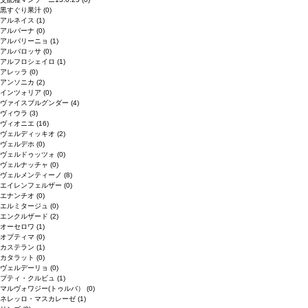
黒すぐり果汁
(0)
アルネイス
(1)
アルバーナ
(0)
アルバリーニョ
(1)
アルバロッサ
(0)
アルフロシェイロ
(1)
アレッラ
(0)
アンソニカ
(2)
インツォリア
(0)
ヴァイスブルグンダー
(4)
ヴィウラ
(3)
ヴィオニエ
(16)
ヴェルディッキオ
(2)
ヴェルデホ
(0)
ヴェルドゥッツォ
(0)
ヴェルナッチャ
(0)
ヴェルメンティーノ
(8)
エイレンフェルザー
(0)
エナンチオ
(0)
エルミタージュ
(0)
エンクルザード
(2)
オーセロワ
(1)
オプティマ
(0)
カステラン
(1)
カタラット
(0)
ヴェルデーリョ
(0)
プティ・クルビュ
(1)
マルヴォワジー(トゥルバ）
(0)
ネレッロ・マスカレーゼ
(1)