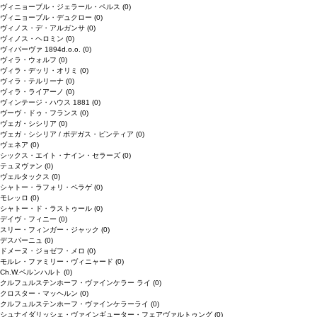
ヴィニョーブル・ジェラール・ペルス
(0)
ヴィニョーブル・デュクロー
(0)
ヴィノス・デ・アルガンサ
(0)
ヴィノス・ヘロミン
(0)
ヴィパーヴァ 1894d.o.o.
(0)
ヴィラ・ウォルフ
(0)
ヴィラ・デッリ・オリミ
(0)
ヴィラ・テルリーナ
(0)
ヴィラ・ライアーノ
(0)
ヴィンテージ・ハウス 1881
(0)
ヴーヴ・ドゥ・フランス
(0)
ヴェガ・シシリア
(0)
ヴェガ・シシリア / ボデガス・ピンティア
(0)
ヴェネア
(0)
シックス・エイト・ナイン・セラーズ
(0)
テュヌヴァン
(0)
ヴェルタックス
(0)
シャトー・ラフォリ・ペラゲ
(0)
モレッロ
(0)
シャトー・ド・ラストゥール
(0)
デイヴ・フィニー
(0)
スリー・フィンガー・ジャック
(0)
デスパーニュ
(0)
ドメーヌ・ジョゼフ・メロ
(0)
モルレ・ファミリー・ヴィニャード
(0)
Ch.W.ベルンハルト
(0)
クルフュルステンホーフ・ヴァインケラー ライ
(0)
クロスター・マッヘルン
(0)
クルフュルステンホーフ・ヴァインケラーライ
(0)
シュナイダリッシェ・ヴァインギューター・フェアヴァルトゥング
(0)