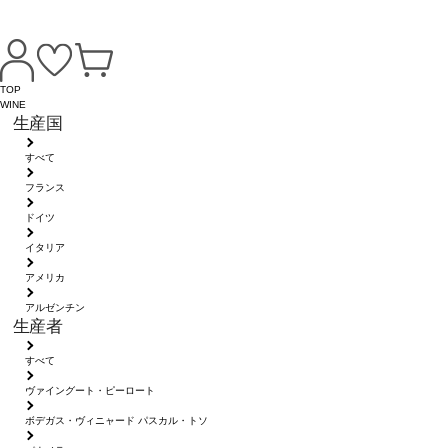
TOP
WINE
生産国
すべて
フランス
ドイツ
イタリア
アメリカ
アルゼンチン
生産者
すべて
ヴァイングート・ピーロート
ボデガス・ヴィニャード パスカル・トソ