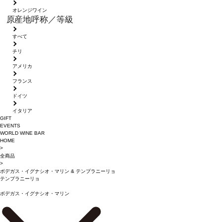
オレンジワイン
原産地呼称／等級
すべて
チリ
アメリカ
フランス
ドイツ
イタリア
GIFT
EVENTS
WORLD WINE BAR
HOME
>
全商品
>
ボデガス・イグナシオ・マリン
&
テンプラニーリョ
テンプラニーリョ
ボデガス・イグナシオ・マリン