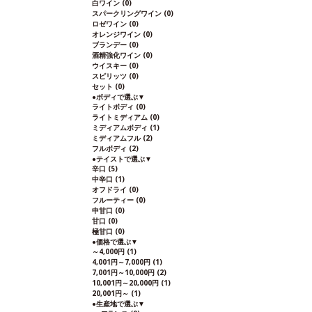
白ワイン
(0)
スパークリングワイン
(0)
ロゼワイン
(0)
オレンジワイン
(0)
ブランデー
(0)
酒精強化ワイン
(0)
ウイスキー
(0)
スピリッツ
(0)
セット
(0)
●
ボディで選ぶ
▼
ライトボディ
(0)
ライトミディアム
(0)
ミディアムボディ
(1)
ミディアムフル
(2)
フルボディ
(2)
●
テイストで選ぶ
▼
辛口
(5)
中辛口
(1)
オフドライ
(0)
フルーティー
(0)
中甘口
(0)
甘口
(0)
極甘口
(0)
●
価格で選ぶ
▼
～4,000円
(1)
4,001円～7,000円
(1)
7,001円～10,000円
(2)
10,001円～20,000円
(1)
20,001円～
(1)
●
生産地で選ぶ
▼