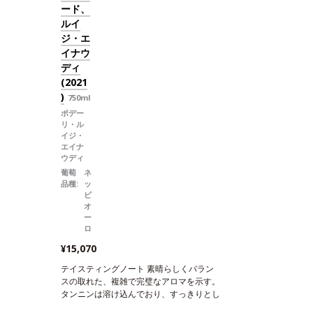
ード、
ルイ
ジ・エ
イナウ
ディ
(2021
)
750ml
ポデー
リ・ル
イジ・
エイナ
ウディ
葡萄
ネ
品種:
ッ
ビ
オ
ー
ロ
¥15,070
テイスティングノート
素晴らしくバラン
スの取れた、複雑で完璧なアロマを示す。
タンニンは溶け込んでおり、すっきりとし
て飲みやすい一本
合う料理
あらゆる食事