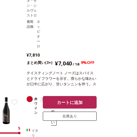
ネ・サ
ン・シ
ルヴェ
ストロ
葡萄
ネ
品種:
ッ
ビ
オ
ー
ロ
¥7,810
¥7,040
9%OFF
まとめ買い(3+)
/ 1本
テイスティングノート
ノーズはスパイス
とドライフラワーを示す。滑らかな味わい
が口中に広がり、甘いタンニンを伴う。ス
トラクチャーは傑出している。
合う料理
ジビエ、仔牛の煮込み、肉の煮込み料理、
赤
辛口
ま
ヒレ肉のグリル、熟成チーズなどと好相性
カートに追加
ワ
と
葡萄品種
100% ネッビオーロ
認証
EQUAL
イ
め
ITAS認証
*本ヴィンテージが在庫切れの場
ン
在庫あり
買
合、在庫があり価格が同様の場合は自動的
い
に次のヴィンテージに変更されます、ご了
承ください。
5
イタ
リ