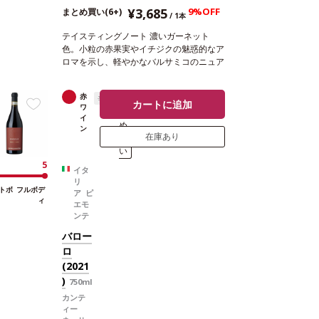
¥3,685
9%OFF
まとめ買い(6+)
/ 1本
テイスティングノート
濃いガーネット
色。小粒の赤果実やイチジクの魅惑的なア
ロマを示し、軽やかなバルサミコのニュア
ンスを伴う。素晴らしくバランスの取れた
味わいが広がり、魅力的なアーモンドを含
赤
辛口
ま
む余韻が続く。
合う料理
煮込んだラムラ
カートに追加
ワ
と
ック、豚肉のラグーソースパルタ、ロース
イ
め
ト肉などと好相性
葡萄品種
ネグロアマー
ン
在庫あり
買
ロ、モンテプルチアーノ
*本ヴィンテージ
い
が在庫切れの場合、在庫があり価格が同様
の場合は自動的に次のヴィンテージに変更
5
イタ
されます、ご了承ください。
リ
トボ
フルボデ
ア ピ
ィ
エモ
ンテ
バロー
ロ
(2021
)
750ml
カンテ
ィー