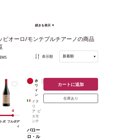
続きを表示 ▼
ッビオーロ/モンテプルチアーノの商品
覧
新着順
表示順
▼
TEMS
赤
辛口
カートに追加
ワ
イ
ン
在庫あり
イタ
リ
4
ア ピ
エモ
ンテ
トボ
フルボデ
ィ
バロー
ロ・ル