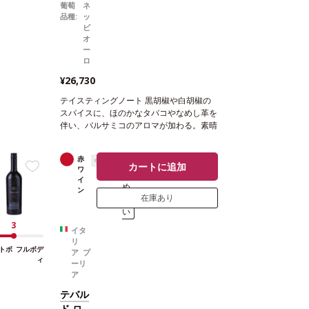
葡萄
ネ
品種:
ッ
ビ
オ
ー
ロ
¥26,730
テイスティングノート
黒胡椒や白胡椒の
スパイスに、ほのかなタバコやなめし革を
伴い、バルサミコのアロマが加わる。素晴
らしく生き生きとした味わいが広がり、ミ
ネラルも感じる、滑らかで上質なタンニン
赤
中辛口
ま
の心地良い余韻が残る。
合う料理
しっか
カートに追加
ワ
と
りとした肉や魚料理などと好相性
葡萄品
イ
め
種
ネッビオーロ 100%
*本ヴィンテージが
ン
在庫あり
買
在庫切れの場合、在庫があり価格が同様の
い
場合は自動的に次のヴィンテージに変更さ
れます、ご了承ください。
3
イタ
リ
トボ
フルボデ
ア プ
ィ
ーリ
ア
テバル
ド ロ