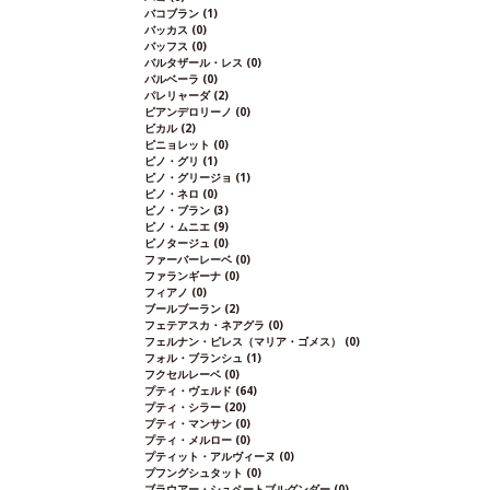
バコブラン
(1)
バッカス
(0)
バッフス
(0)
バルタザール・レス
(0)
バルベーラ
(0)
パレリャーダ
(2)
ピアンデロリーノ
(0)
ビカル
(2)
ピニョレット
(0)
ピノ・グリ
(1)
ピノ・グリージョ
(1)
ピノ・ネロ
(0)
ピノ・ブラン
(3)
ピノ・ムニエ
(9)
ピノタージュ
(0)
ファーバーレーベ
(0)
ファランギーナ
(0)
フィアノ
(0)
ブールブーラン
(2)
フェテアスカ・ネアグラ
(0)
フェルナン・ピレス（マリア・ゴメス）
(0)
フォル・ブランシュ
(1)
フクセルレーベ
(0)
プティ・ヴェルド
(64)
プティ・シラー
(20)
プティ・マンサン
(0)
プティ・メルロー
(0)
プティット・アルヴィーヌ
(0)
プフングシュタット
(0)
ブラウアー・シュペートブルグンダー
(0)