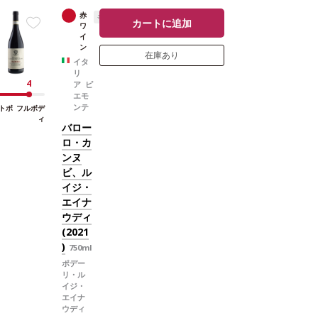
と好相性
葡萄品種
ネッビオーロ 100%
*
赤
辛口
本ヴィンテージが在庫切れの場合、在庫が
カートに追加
ワ
あり価格が同様の場合は自動的に次のヴィ
イ
ンテージに変更されます、ご了承くださ
ン
在庫あり
い。
イタ
リ
4
ア ピ
エモ
ンテ
トボ
フルボデ
ィ
バロー
ロ・カ
ンヌ
ビ、ル
イジ・
エイナ
ウディ
(2021
)
750ml
ポデー
リ・ル
イジ・
エイナ
ウディ