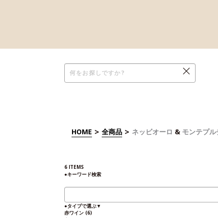
>
>
HOME
全商品
ネッビオーロ
&
モンテプル
6
ITEMS
●
キーワード検索
●
タイプで選ぶ
▼
赤ワイン
(6)