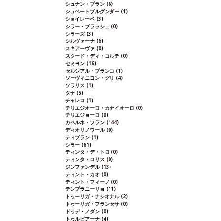
シュナン・ブラン
(6)
シュペートブルグンダー
(1)
ショイレーベ
(3)
シラー・ブラッシュ
(0)
シラーズ
(3)
シルヴァーナ
(6)
スキアーヴァ
(0)
スクード・ディ・コルテ
(0)
セミヨン
(16)
セルシアル・ブランコ
(1)
ソーヴィニヨン・グリ
(4)
ソラリス
(1)
タナ
(5)
チャレロ
(1)
チリエジオーロ・カナイオーロ
(0)
チリエジョーロ
(0)
カベルネ・フラン
(144)
ディオリノワール
(0)
ティブラン
(1)
シラー
(61)
ティンタ・デ・トロ
(0)
ティンタ・ロリス
(0)
ジンファンデル
(13)
ティント・カオ
(0)
ティント・フィーノ
(0)
テンプラニーリョ
(11)
トゥーリガ・ナシオナル
(2)
トゥーリガ・フランセサ
(0)
ドゥデ・ノダン
(0)
トゥルビアーナ
(4)