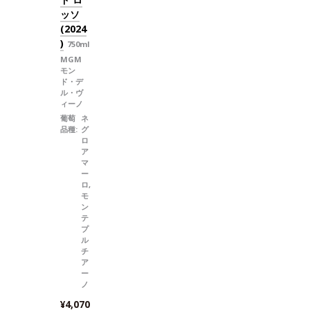
ッソ
(2024
)
750ml
MGM
モン
ド・デ
ル・ヴ
ィーノ
葡萄
ネ
品種:
グ
ロ
ア
マ
ー
ロ,
モ
ン
テ
プ
ル
チ
ア
ー
ノ
¥4,070