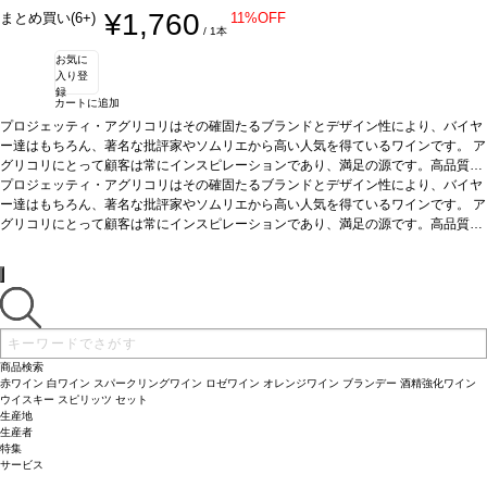
¥1,760
まとめ買い(6+)
11%OFF
/ 1本
お気に
入り登
録
カートに追加
プロジェッティ・アグリコリはその確固たるブランドとデザイン性により、バイヤ
ー達はもちろん、著名な批評家やソムリエから高い人気を得ているワインです。 ア
グリコリにとって顧客は常にインスピレーションであり、満足の源です。高品質の
ワインを作る使命もつと同時に、環境にやさしく、倫理基準に準拠していることも
プロジェッティ・アグリコリはその確固たるブランドとデザイン性により、バイヤ
大切にしています。すべてのワイン造りを「ユニークなプロジェクト」として取り
ー達はもちろん、著名な批評家やソムリエから高い人気を得ているワインです。 ア
組んでおり、最高のイタリア産ブドウを栽培する専門チームのおかげで、細かいと
グリコリにとって顧客は常にインスピレーションであり、満足の源です。高品質の
ころにまで細心の注意を払ってワイン造りをしています。
ワインを作る使命もつと同時に、環境にやさしく、倫理基準に準拠していることも
テイスティングノート
熟成とともに深赤色になる。初めは新鮮なアロマで、時間とともに複雑になってい
大切にしています。すべてのワイン造りを「ユニークなプロジェクト」として取り
く。 ブラックベリー、チェリー、熟した果物全般が特徴で、 柔らかいタンニンと
組んでおり、最高のイタリア産ブドウを栽培する専門チームのおかげで、細かいと
酸のバランスがとれているため、非常に興味深いストラクチャーとなっている。
ころにまで細心の注意を払ってワイン造りをしています。
テイスティングノート
合
う料理
熟成とともに深赤色になる。初めは新鮮なアロマで、時間とともに複雑になってい
熟成したハードチーズ、ローストポーク、ビーフステーキ、すべての狩猟肉
料理
く。 ブラックベリー、チェリー、熟した果物全般が特徴で、 柔らかいタンニンと
葡萄品種
サンジョヴェーゼ、モンテプルチャーノ
酸のバランスがとれているため、非常に興味深いストラクチャーとなっている。
合
商品検索
う料理
熟成したハードチーズ、ローストポーク、ビーフステーキ、すべての狩猟肉
赤ワイン
白ワイン
スパークリングワイン
ロゼワイン
オレンジワイン
ブランデー
酒精強化ワイン
料理
葡萄品種
サンジョヴェーゼ、モンテプルチャーノ
ウイスキー
スピリッツ
セット
生産地
生産者
特集
サービス