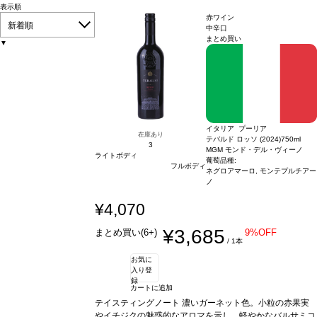
表示順
赤ワイン
新着順
中辛口
まとめ買い
▼
イタリア プーリア
在庫あり
テバルド ロッソ (2024)
750ml
3
MGM モンド・デル・ヴィーノ
ライトボディ
葡萄品種:
フルボディ
ネグロアマーロ, モンテプルチアー
ノ
¥4,070
¥3,685
まとめ買い(6+)
9%OFF
/ 1本
お気に
入り登
録
カートに追加
テイスティングノート
濃いガーネット色。小粒の赤果実
やイチジクの魅惑的なアロマを示し、軽やかなバルサミコ