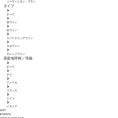
ソーヴィニヨン・ブラン
タイプ
すべて
赤ワイン
白ワイン
スパークリングワイン
ロゼワイン
オレンジワイン
原産地呼称／等級
すべて
チリ
アメリカ
フランス
ドイツ
イタリア
GIFT
EVENTS