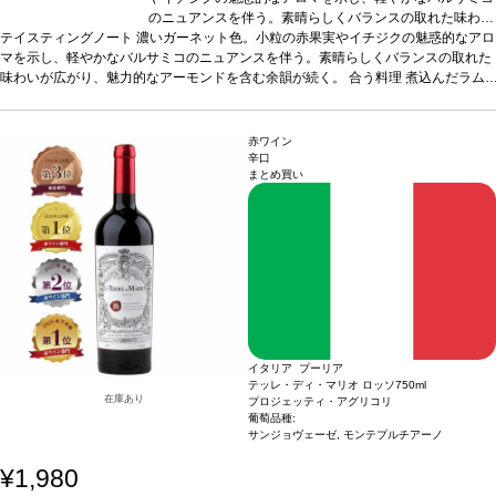
のニュアンスを伴う。素晴らしくバランスの取れた味わい
テイスティングノート
濃いガーネット色。小粒の赤果実やイチジクの魅惑的なアロ
が広がり、魅力的なアーモンドを含む余韻が続く。
合う
マを示し、軽やかなバルサミコのニュアンスを伴う。素晴らしくバランスの取れた
料理
煮込んだラムラック、豚肉のラグーソースパルタ、
味わいが広がり、魅力的なアーモンドを含む余韻が続く。
ロースト肉などと好相性
葡萄品種
合う料理
ネグロアマーロ、モン
煮込んだラム
ラック、豚肉のラグーソースパルタ、ロースト肉などと好相性
テプルチアーノ
*本ヴィンテージが在庫切れの場合、在庫
葡萄品種
ネグロア
マーロ、モンテプルチアーノ
があり価格が同様の場合は自動的に次のヴィンテージに変
*本ヴィンテージが在庫切れの場合、在庫があり価格
が同様の場合は自動的に次のヴィンテージに変更されます、ご了承ください。
更されます、ご了承ください。
赤ワイン
辛口
まとめ買い
イタリア プーリア
テッレ・ディ・マリオ ロッソ
750ml
在庫あり
プロジェッティ・アグリコリ
葡萄品種:
サンジョヴェーゼ, モンテプルチアーノ
¥1,980