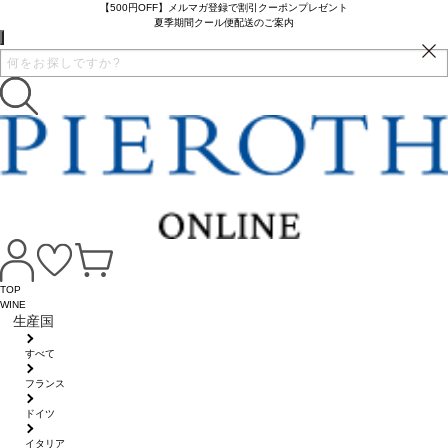
【500円OFF】メルマガ登録で割引クーポンプレゼント
夏季期間クール便配送のご案内
TOP
WINE
生産国
すべて
フランス
ドイツ
イタリア