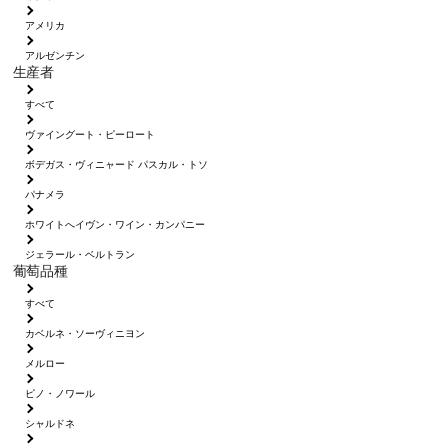
アメリカ
アルゼンチン
生産者
すべて
ヴァイングート・ピーロート
ボデガス・ヴィニャード パスカル・トソ
パナメラ
ホワイトへイヴン・ワイン・カンパニー
ジェラール・ベルトラン
葡萄品種
すべて
カベルネ・ソーヴィニヨン
メルロー
ピノ・ノワール
シャルドネ