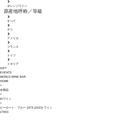
オレンジワイン
原産地呼称／等級
すべて
チリ
アメリカ
フランス
ドイツ
イタリア
GIFT
EVENTS
WORLD WINE BAR
HOME
>
全商品
>
白ワイン
>
ピーロート・ブルー 1675 (2023) ワイン
27803