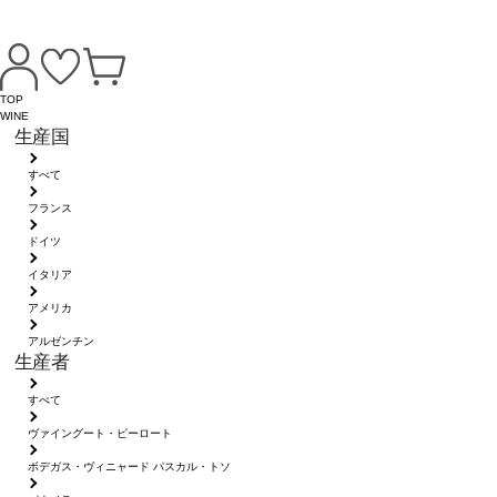
TOP
WINE
生産国
すべて
フランス
ドイツ
イタリア
アメリカ
アルゼンチン
生産者
すべて
ヴァイングート・ピーロート
ボデガス・ヴィニャード パスカル・トソ