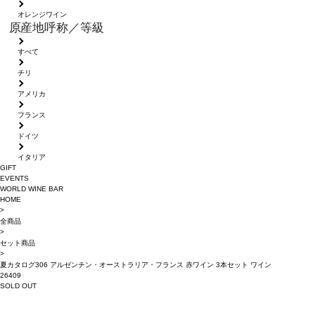
オレンジワイン
原産地呼称／等級
すべて
チリ
アメリカ
フランス
ドイツ
イタリア
GIFT
EVENTS
WORLD WINE BAR
HOME
>
全商品
>
セット商品
>
夏カタログ306 アルゼンチン・オーストラリア・フランス 赤ワイン 3本セット ワイン
26409
SOLD OUT