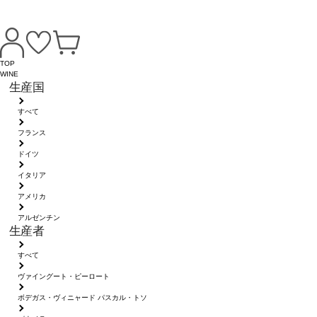
TOP
WINE
生産国
すべて
フランス
ドイツ
イタリア
アメリカ
アルゼンチン
生産者
すべて
ヴァイングート・ピーロート
ボデガス・ヴィニャード パスカル・トソ