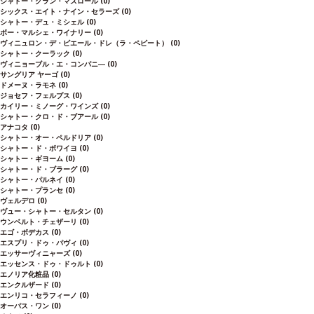
シャトー・グラン・マズロール
(0)
シックス・エイト・ナイン・セラーズ
(0)
シャトー・デュ・ミシェル
(0)
ボー・マルシェ・ワイナリー
(0)
ヴィニュロン・デ・ピエール・ドレ（ラ・ペピート）
(0)
シャトー・クーラック
(0)
ヴィニョーブル・エ・コンパニ―
(0)
サングリア ヤーゴ
(0)
ドメーヌ・ラモネ
(0)
ジョセフ・フェルプス
(0)
カイリー・ミノーグ・ワインズ
(0)
シャトー・クロ・ド・ブアール
(0)
アナコタ
(0)
シャトー・オー・ペルドリア
(0)
シャトー・ド・ボワイヨ
(0)
シャトー・ギヨーム
(0)
シャトー・ド・ブラーグ
(0)
シャトー・パルネイ
(0)
シャトー・プランセ
(0)
ヴェルデロ
(0)
ヴュー・シャトー・セルタン
(0)
ウンベルト・チェザーリ
(0)
エゴ・ボデカス
(0)
エスプリ・ドゥ・パヴィ
(0)
エッサーヴィニャーズ
(0)
エッセンス・ドゥ・ドゥルト
(0)
エノリア化粧品
(0)
エンクルザード
(0)
エンリコ・セラフィーノ
(0)
オーパス・ワン
(0)