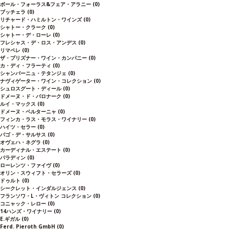
ボール・フォーラス&フェア・アラニー
(0)
ブッチェラ
(0)
リチャード・ハミルトン・ワインズ
(0)
シャトー・クラーク
(0)
シャトー・デ・ローレ
(0)
フレシャス・デ・ロス・アンデス
(0)
リマペレ
(0)
ザ・プリズナー・ワイン・カンパニー
(0)
カ・ディ・フラーティ
(0)
シャンパーニュ・テタンジェ
(0)
ナヴィゲーター・ワイン・コレクション
(0)
シュロスグート・ディール
(0)
ドメーヌ・ド・バロナーク
(0)
ルイ・マックス
(0)
ドメーヌ・ベルターニャ
(0)
フィンカ・ラス・モラス・ワイナリー
(0)
ハイツ・セラー
(0)
パゴ・デ・サルサス
(0)
オヴェハ・ネグラ
(0)
カーディナル・エステート
(0)
パラディン
(0)
ローレンツ・ファイヴ
(0)
オリン・スウィフト・セラーズ
(0)
ドゥルト
(0)
シークレット・インダルジェンス
(0)
フランソワ・L・ヴィトン コレクション
(0)
コニャック・レロー
(0)
14ハンズ・ワイナリー
(0)
E.ギガル
(0)
Ferd. Pieroth GmbH
(0)