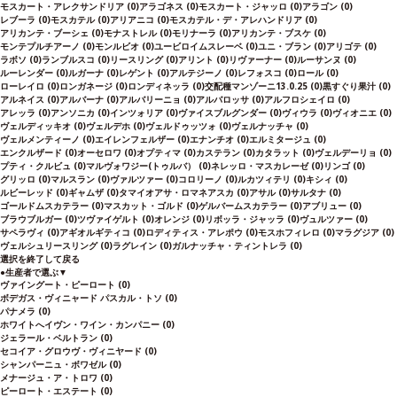
モスカート・アレクサンドリア
(0)
アラゴネス
(0)
モスカート・ジャッロ
(0)
アラゴン
(0)
レブーラ
(0)
モスカテル
(0)
アリアニコ
(0)
モスカテル・デ・アレハンドリア
(0)
アリカンテ・ブーシェ
(0)
モナストレル
(0)
モリナーラ
(0)
アリカンテ・ブスケ
(0)
モンテプルチアーノ
(0)
モンルビオ
(0)
ユービロイムスレーベ
(0)
ユニ・ブラン
(0)
アリゴテ
(0)
ラボソ
(0)
ランブルスコ
(0)
リースリング
(0)
アリント
(0)
リヴァーナー
(0)
ルーサンヌ
(0)
ルーレンダー
(0)
ルガーナ
(0)
レゲント
(0)
アルテジーノ
(0)
レフォスコ
(0)
ロール
(0)
ローレイロ
(0)
ロンガネージ
(0)
ロンディネッラ
(0)
交配種マンゾーニ13.0.25
(0)
黒すぐり果汁
(0)
アルネイス
(0)
アルバーナ
(0)
アルバリーニョ
(0)
アルバロッサ
(0)
アルフロシェイロ
(0)
アレッラ
(0)
アンソニカ
(0)
インツォリア
(0)
ヴァイスブルグンダー
(0)
ヴィウラ
(0)
ヴィオニエ
(0)
ヴェルディッキオ
(0)
ヴェルデホ
(0)
ヴェルドゥッツォ
(0)
ヴェルナッチャ
(0)
ヴェルメンティーノ
(0)
エイレンフェルザー
(0)
エナンチオ
(0)
エルミタージュ
(0)
エンクルザード
(0)
オーセロワ
(0)
オプティマ
(0)
カステラン
(0)
カタラット
(0)
ヴェルデーリョ
(0)
プティ・クルビュ
(0)
マルヴォワジー(トゥルバ）
(0)
ネレッロ・マスカレーゼ
(0)
リンゴ
(0)
グリッロ
(0)
マルスラン
(0)
ヴァルツァー
(0)
コロリーノ
(0)
ルカツィテリ
(0)
キシィ
(0)
ルビーレッド
(0)
ギャムザ
(0)
タマイオアサ・ロマネアスカ
(0)
アサル
(0)
サルタナ
(0)
ゴールドムスカテラー
(0)
マスカット・ゴルド
(0)
ゲルバームスカテラー
(0)
アブリュー
(0)
ブラウブルガー
(0)
ツヴァイゲルト
(0)
オレンジ
(0)
リボッラ・ジャッラ
(0)
ヴュルツァー
(0)
サペラヴィ
(0)
アギオルギティコ
(0)
ロディティス・アレポウ
(0)
モスホフィレロ
(0)
マラグジア
(0)
ヴェルシュリースリング
(0)
ラグレイン
(0)
ガルナッチャ・ティントレラ
(0)
選択を終了して戻る
●
生産者で選ぶ
▼
ヴァイングート・ピーロート
(0)
ボデガス・ヴィニャード パスカル・トソ
(0)
パナメラ
(0)
ホワイトへイヴン・ワイン・カンパニー
(0)
ジェラール・ベルトラン
(0)
セコイア・グロウヴ・ヴィニヤード
(0)
シャンパーニュ・ボワゼル
(0)
メナージュ・ア・トロワ
(0)
ピーロート・エステート
(0)