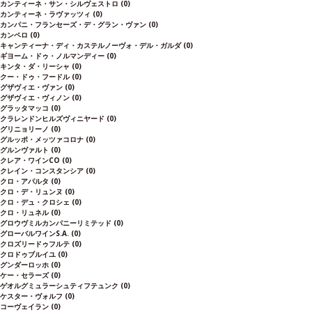
カンティーネ・サン・シルヴェストロ
(0)
カンティーネ・ラヴァッツィ
(0)
カンパニ・フランセーズ・デ・グラン・ヴァン
(0)
カンペロ
(0)
キャンティーナ・ディ・カステルノーヴォ・デル・ガルダ
(0)
ギヨーム・ドゥ・ノルマンディー
(0)
キンタ・ダ・リーシャ
(0)
クー・ドゥ・フードル
(0)
グザヴィエ・ヴァン
(0)
グザヴィエ・ヴィノン
(0)
グラッタマッコ
(0)
クラレンドンヒルズヴィニヤード
(0)
グリニョリーノ
(0)
グルッポ・メッツァコロナ
(0)
グルンヴァルト
(0)
クレア・ワインCO
(0)
クレイン・コンスタンシア
(0)
クロ・アパルタ
(0)
クロ・デ・リュンヌ
(0)
クロ・デュ・クロシェ
(0)
クロ・リュネル
(0)
グロウヴミルカンパニーリミテッド
(0)
グローバルワインS.A.
(0)
クロズリードゥフルテ
(0)
クロドゥブルイユ
(0)
グンダーロッホ
(0)
ケー・セラーズ
(0)
ゲオルグミュラーシュティフテュンク
(0)
ケスター・ヴォルフ
(0)
コーヴェイラン
(0)