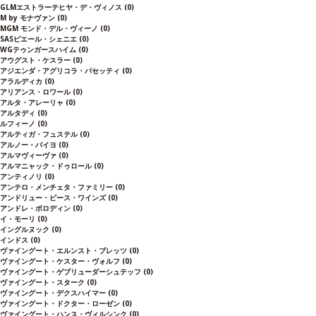
GLMエストラーテヒヤ・デ・ヴィノス
(0)
M by モナヴァン
(0)
MGM モンド・デル・ヴィーノ
(0)
SASピエール・シェニエ
(0)
WGテゥンガースハイム
(0)
アウグスト・ケスラー
(0)
アジエンダ・アグリコラ・パセッティ
(0)
アラルディカ
(0)
アリアンス・ロワール
(0)
アルタ・アレーリャ
(0)
アルタディ
(0)
ルフィーノ
(0)
アルティガ・フュステル
(0)
アルノー・バイヨ
(0)
アルマヴィーヴァ
(0)
アルマニャック・ドゥロール
(0)
アンティノリ
(0)
アンテロ・メンチェタ・ファミリー
(0)
アンドリュー・ピース・ワインズ
(0)
アンドレ・ボロディン
(0)
イ・モーリ
(0)
イングルヌック
(0)
インドス
(0)
ヴァイングート・エルンスト・ブレッツ
(0)
ヴァイングート・ケスター・ヴォルフ
(0)
ヴァイングート・ゲブリューダーシュテッフ
(0)
ヴァイングート・スターク
(0)
ヴァイングート・デクスハイマー
(0)
ヴァイングート・ドクター・ローゼン
(0)
ヴァイングート・ハンス・ヴィルシンク
(0)