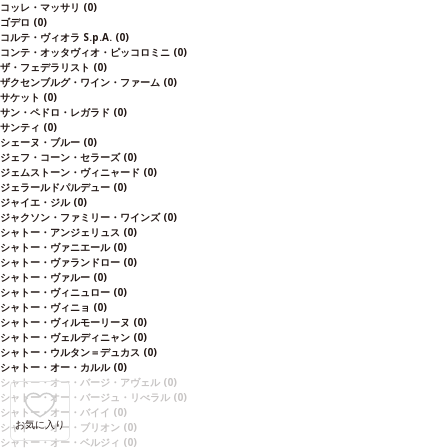
コッレ・マッサリ
(0)
ゴデロ
(0)
コルテ・ヴィオラ S.p.A.
(0)
コンテ・オッタヴィオ・ピッコロミニ
(0)
ザ・フェデラリスト
(0)
ザクセンブルグ・ワイン・ファーム
(0)
サケット
(0)
サン・ペドロ・レガラド
(0)
サンティ
(0)
シェーヌ・ブルー
(0)
ジェフ・コーン・セラーズ
(0)
ジェムストーン・ヴィニャード
(0)
ジェラールドパルデュー
(0)
ジャイエ・ジル
(0)
ジャクソン・ファミリー・ワインズ
(0)
シャトー・アンジェリュス
(0)
シャトー・ヴァニエール
(0)
シャトー・ヴァランドロー
(0)
シャトー・ヴァルー
(0)
シャトー・ヴィニュロー
(0)
シャトー・ヴィニョ
(0)
シャトー・ヴィルモーリーヌ
(0)
シャトー・ヴェルディニャン
(0)
シャトー・ウルタン＝デュカス
(0)
シャトー・オー・カルル
(0)
シャトー・オー・バージ・アヴェル
(0)
シャトー・オー・バージュ・リべラル
(0)
シャトー・オー・バイイ
(0)
お気に入り
シャトー・オー・ブリオン
(0)
シャトー・オー・ベルジィ
(0)