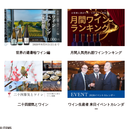
ワインの90％は葡萄畑で造られる
パラディン・ワイナリーはヴェネトとフリウリの間にあり、2つの地域文化が溶け合っ
ています。葡萄畑は古代ローマのポストゥミア道沿いに、タリアメント川による最後
の氷河作用の間に形成された石灰質粘土上に、最も近代的葡萄栽培技術を使用して植
樹されました。実際に以前からパラディン家は「ワインの90％は葡萄畑で造られてい
る」と考え、自然が自分達に与える力を尊重する必要があるというビジョンを持っ
て、持続可能な栽培慣行を追求しています。「理性的な葡萄栽培」のプロジェクトは
この哲学を考慮し実行されました。葡萄畑をエコシステムの中に見出し、テルワール
世界の避暑地ワイン編
月間人気売れ筋ワインランキング
の生物多様性を維持するために合理的な方法で注意深く葡萄畑をケアをすることによ
り、品質の良い生産を確実にし、お客様や環境の健康を保護しているのです。
二十四節気とワイン
ワイン生産者 来日イベントカレンダ
ー
0
ITEMS