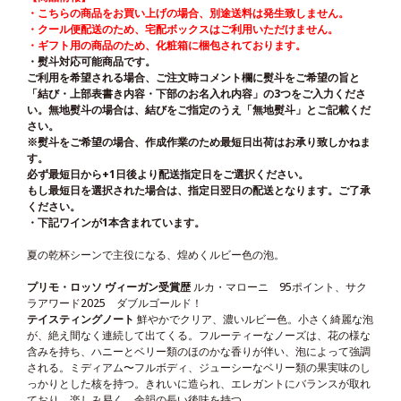
・こちらの商品をお買い上げの場合、別途送料は発生致しません。
・クール便配送のため、宅配ボックスはご利用いただけません。
・ギフト用の商品のため、化粧箱に梱包されております。
・熨斗対応可能商品です。
ご利用を希望される場合、ご注文時コメント欄に熨斗をご希望の旨と
「結び・上部表書き内容・下部のお名入れ内容」の3つをご入力くださ
い。無地熨斗の場合は、結びをご指定のうえ「無地熨斗」とご記載くだ
さい。
※熨斗をご希望の場合、作成作業のため最短日出荷はお承り致しかねま
す。
必ず最短日から+1日後より配送指定日をご選択ください。
もし最短日を選択された場合は、指定日翌日の配送となります。ご了承
ください。
・下記ワインが1本含まれています。
夏の乾杯シーンで主役になる、煌めくルビー色の泡。
プリモ・ロッソ ヴィーガン
受賞歴
ルカ・マローニ 95ポイント、サク
ラアワード2025 ダブルゴールド！
テイスティングノート
鮮やかでクリア、濃いルビー色。小さく綺麗な泡
が、絶え間なく連続して出てくる。フルーティーなノーズは、花の様な
含みを持ち、ハニーとベリー類のほのかな香りが伴い、泡によって強調
される。ミディアム〜フルボディ、ジューシーなベリー類の果実味のし
っかりとした核を持つ。きれいに造られ、エレガントにバランスが取れ
ており、楽しみ易く、余韻の長い後味を持つ。