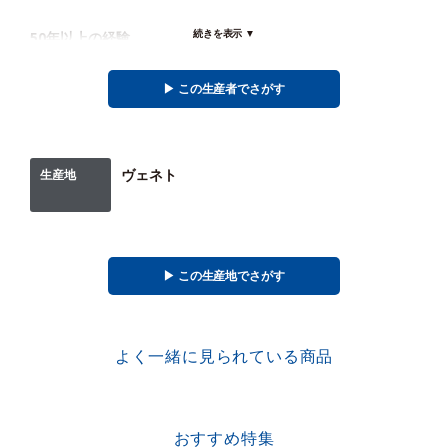
続きを表示 ▼
50年以上の経験
パラディン・ワイナリーは1962年にバレンティーノ・パラディンにより設立されまし
た。彼の子どもたち、カルロとロベルトの努力によって、幸せかつ実り多い経験を有
▶︎ この生産者でさがす
効に活用し、 50年以上の経験と土地との情熱的な関係に支えられたパラディンは、ワ
イン造りの創造性の代名詞であり、父から息子へ引き継がれたのです。厳しいワイン
造りを通してワインの最もすばらしい特徴を引き出す稀な能力は、時とともにますま
すサステナブルなものとなり葡萄を大切にするようになりました。2001年は本社に社
屋を新設した年です。19世紀初頭のベネチア建築の典型的な様式に従って建てられ、
ヴェネト
生産地
最新の構造および空調技術を使用し、明るい緑の葡萄畑に囲まれています。 毎日技術
者と協力して、葡萄の本来備わっている品質を維持し、お客様の健康を保護するため
の最善の方法を見つけ亜硫酸塩の使用を減少する為に最高の技術を駆使しています。
▶︎ この生産地でさがす
よく一緒に見られている商品
おすすめ特集