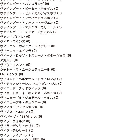
ヴァイングート・ハンスラング
(0)
ヴァイングート・ピーター・テルゲス
(0)
ヴァイングート・ヒルデガルディスホフ
(0)
ヴァイングート・フーバートゥスホフ
(0)
ヴァイングート・フォン・ヘーヴェル
(0)
ヴァイングート・マルクス・モリトール
(0)
ヴァイングート・メイヤー=ナッケル
(0)
ヴァン・ブレバン
(0)
ヴィア・ワインズ
(0)
ヴィーニャ・ヴィック・ワイナリー
(0)
ヴィーニャ・エドマラ
(0)
ヴィーノ・ロッソ・トスカーノ・ダターヴォラ
(0)
アカルア
(0)
ヴィウ・マネント
(0)
シャトー・ラ・ムーシュティエール
(0)
LGIワインズ
(0)
ヴィコント・ベルナール・ドゥ・ロマネ
(0)
ヴィティクルトーレス マス・ダン・ジル
(0)
ヴィニェド・チャドウィック
(0)
ヴィニェドス・イ・ボデガス・ムニョス
(0)
ヴィニョーブル・ジェラール・ペルス
(0)
ヴィニョーブル・デュクロー
(0)
ヴィノス・デ・アルガンサ
(0)
ヴィノス・ヘロミン
(0)
ヴィパーヴァ 1894d.o.o.
(0)
ヴィラ・ウォルフ
(0)
ヴィラ・デッリ・オリミ
(0)
ヴィラ・テルリーナ
(0)
ヴィラ・ライアーノ
(0)
ヴィンテージ・ハウス 1881
(0)