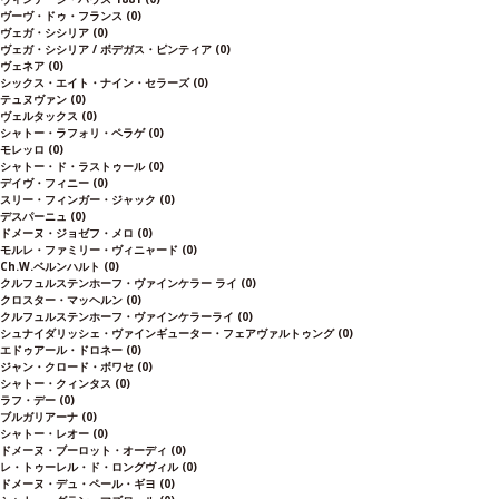
ヴーヴ・ドゥ・フランス
(0)
ヴェガ・シシリア
(0)
ヴェガ・シシリア / ボデガス・ピンティア
(0)
ヴェネア
(0)
シックス・エイト・ナイン・セラーズ
(0)
テュヌヴァン
(0)
ヴェルタックス
(0)
シャトー・ラフォリ・ペラゲ
(0)
モレッロ
(0)
シャトー・ド・ラストゥール
(0)
デイヴ・フィニー
(0)
スリー・フィンガー・ジャック
(0)
デスパーニュ
(0)
ドメーヌ・ジョゼフ・メロ
(0)
モルレ・ファミリー・ヴィニャード
(0)
Ch.W.ベルンハルト
(0)
クルフュルステンホーフ・ヴァインケラー ライ
(0)
クロスター・マッヘルン
(0)
クルフュルステンホーフ・ヴァインケラーライ
(0)
シュナイダリッシェ・ヴァインギューター・フェアヴァルトゥング
(0)
エドゥアール・ドロネー
(0)
ジャン・クロード・ボワセ
(0)
シャトー・クィンタス
(0)
ラフ・デー
(0)
ブルガリアーナ
(0)
シャトー・レオー
(0)
ドメーヌ・ブーロット・オーディ
(0)
レ・トゥーレル・ド・ロングヴィル
(0)
ドメーヌ・デュ・ペール・ギヨ
(0)