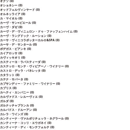
オクソ
(0)
オショネシー
(0)
オッドフェルヴィンヤード
(0)
オルネッライア
(0)
カ・マイオル
(0)
カーヴ・サン=ピエール
(0)
カーヴ・ダゼ
(0)
カーヴ・デ・ヴィニュロン・ドゥ・ファッフェンハイム
(0)
カーヴ・ラングドック・ルーション
(0)
カーサ・ヴィニコラボッターカルロ&SPA
(0)
カーサ・デ・サンタール
(0)
ボデガス・ビアンキ
(0)
カイアロッサ
(0)
カヴィッキオリ
(0)
カスティーヨ・ラバスティーダ
(0)
カステッロ・モンテ・ヴィビアーノ・ワイナリー
(0)
カストロ・デッラ・パネレッタ
(0)
カタラット
(0)
カテナ・サパータ
(0)
カプサンディー・ファミリー・ワイナリー
(0)
カブリス
(0)
カヘティ・カンパニー
(0)
カルヴァドス・レルーヴィエ
(0)
ガルダ
(0)
ガルナッチャブランカ
(0)
カルバドス・ドルーアン
(0)
カレラ・ワインズ
(0)
カンティーナ・ヴァルポリチェッラ・ネグラール
(0)
カンティーナ・コッリ・エウガネイ
(0)
カンティーナ・ディ・モンテフォルテ
(0)