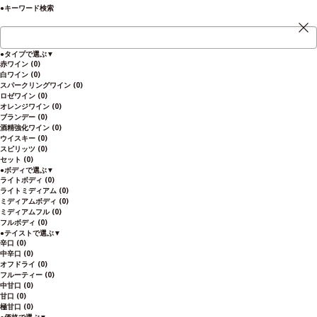
●
キーワード検索
包括的な「葡萄畑セラー」システム
●
タイプで選ぶ
▼
パラディンワイナリーのワインは、自然に耳を傾ける才能と長い経験そして大きな情
赤ワイン
(0)
熱に満ちた心を持つ人々により、厳しい土壌から造られています。このコミットメン
白ワイン
(0)
トによって、テロワールとイタリアワイン造りの良きアンバサダーになる努力をして
スパークリングワイン
(0)
いるのです。今日、この方法は継続され構造的な革新によって統合され、包括的な
ロゼワイン
(0)
「葡萄畑セラー」システムが誕生。 各ワインの品質は母なる大地を尊重し、未来の責
オレンジワイン
(0)
任を取りながら素晴らしいものとならなければなりません。つる（vite）、緑
ブランデー
(0)
（verde）、ワイン（vino）、生命（vita）の4つのキーワードで要約される好循環
酒精強化ワイン
(0)
です。個性および品質の探求に専念し、国際的受賞歴のある厳選されたワインを生産
ウイスキー
(0)
しています。
スピリッツ
(0)
セット
(0)
●
ボディで選ぶ
▼
ライトボディ
(0)
ライトミディアム
(0)
ミディアムボディ
(0)
ミディアムフル
(0)
フルボディ
(0)
●
テイストで選ぶ
▼
辛口
(0)
中辛口
(0)
オフドライ
(0)
フルーティー
(0)
中甘口
(0)
甘口
(0)
極甘口
(0)