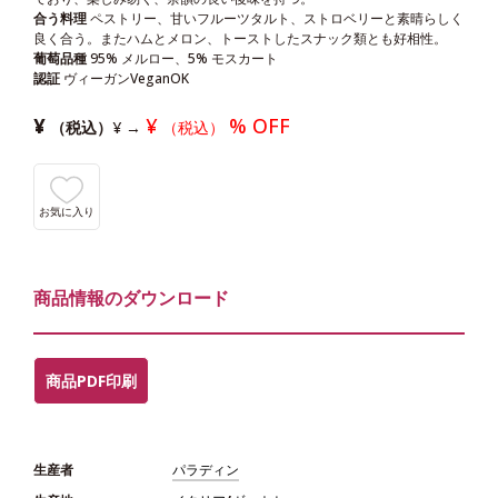
合う料理
ペストリー、甘いフルーツタルト、ストロベリーと素晴らしく
良く合う。またハムとメロン、トーストしたスナック類とも好相性。
葡萄品種
95% メルロー、5% モスカート
認証
ヴィーガンVeganOK
¥
¥
% OFF
（税込）
¥
→
（税込）
お気に入り
商品情報のダウンロード
商品PDF印刷
生産者
パラディン