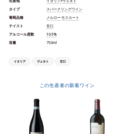
生産地
イタリア
/
ヴェネト
タイプ
スパークリングワイン
葡萄品種
メルロー
モスカート
テイスト
甘口
アルコール度数
10.5%
容量
750ml
イタリア
ヴェネト
甘口
この生産者の新着ワイン