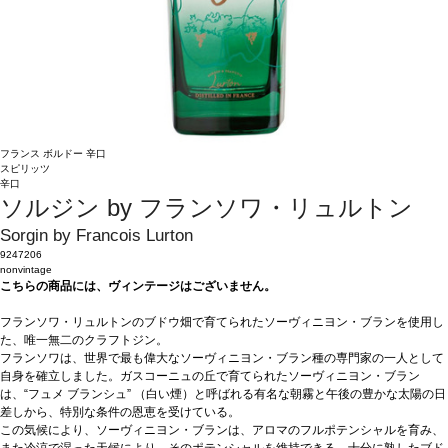
フランス
ボルドー
辛口
スピリッツ
辛口
ソルジン by フランソワ・リュルトン
Sorgin by Francois Lurton
9247206
nonvintage
こちらの商品には、ヴィンテージはございません。
フランソワ・リュルトンのブドウ畑で育てられたソーヴィニヨン・ブランを使用し
た、唯一無二のクラフトジン。
フランソワは、世界で最も偉大なソーヴィニヨン・ブラン種の専門家の一人として
自身を確立しました。ガスコーニュの丘で育てられたソーヴィニヨン・ブラン
は、“フュメ ブランシュ” （白い煙）と呼ばれる有名な朝霧と午後の豊かな太陽の日
差しから、特別な条件の恩恵を受けている。
この気候により、ソーヴィニヨン・ブランは、アロマのフルポテンシャルを育み、
また冷涼で湿った天候により、そのポテンシャルを維持できる。十分に熟したブド