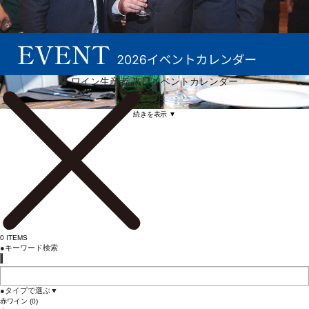
ワイン生産者 来日イベントカレンダー
続きを表示 ▼
0
ITEMS
●
キーワード検索
●
タイプで選ぶ
▼
赤ワイン
(0)