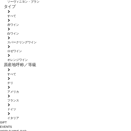
ソーヴィニヨン・ブラン
タイプ
すべて
赤ワイン
白ワイン
スパークリングワイン
ロゼワイン
オレンジワイン
原産地呼称／等級
すべて
チリ
アメリカ
フランス
ドイツ
イタリア
GIFT
EVENTS