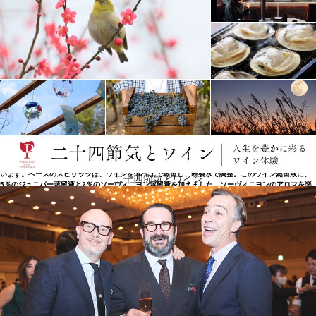
国際的な高評価
一般的にジンのベースとなるのは、小麦等を原料に作られたスピリッツです。彼らは、ワインベー
スにしました。市販のジンでワイン用の葡萄を使ったのは、彼らが初めてです。ジンには3つのカテ
ゴリーがあります：ジン（フレーバー蒸留酒）、蒸留ジン（複数の蒸留酒のブレンド）、ロンド
ン・ドライジン（複数の蒸留酒をブレンドして再蒸留したもの）。ソルジンは蒸留ジンで、ソーヴ
ィニヨンのアロマのフレッシュさを保っています。蒸留を繰り返すとアロマの強さは失われてしま
います。ベースのスピリッツは、ワインを96%まで蒸留し、精製水で調整。このワイン蒸留液に、
二十四節気とワイン
5％のジュニパー蒸留液と2％のソーヴィニヨン蒸留液を加えました。ソーヴィニヨンのアロマを楽
しむために、レモン、ライム、グレープフルーツ、スミレ、オレンジ、カシスの芽、エニシダ、ジ
ュニパーなどの自然のアロマを加えました。2017年に発売されたソルジンと、そしてソーヴィニヨ
ン・ブランを使ったユニークな製法は、すぐに認められ、ブリュッセル・グローバル・コンクール
やパリ国際トロフィーなど国際的なコンクールで数々の賞を受賞しました。