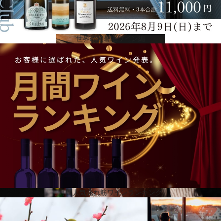
世界の避暑地ワイン編
「ソーヴィニヨン」シリーズの完成
フランソワの妻、サビーヌはファッション界出身で、デザイナーとプロダクト・マネージャーとし
てフランソワをサポート。フランソワはサビーヌとともに、彼の幅広い「ソーヴィニヨン」シリー
ズを完成させることができる、ワインの世界とスピリッツの世界をつなぐ、ジンを作ることを考
え、「ソルジン」と命名しました。ソルジンとはバスク語で魔女のことです。バスク地方には伝統
的な村祭りがあり、サビーヌは、そういったお祭りやパーティーによく参加していました。そこで
友人たちは彼女を「ソルジン」と呼んでいました。悪い魔女だからではなく、エネルギッシュで夜
中までパーティーを楽しく盛り上げることができる魔女だったからです。
月間人気売れ筋ワインランキング