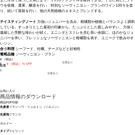
ウを収穫、選果、醸造を行い、特別なソーヴィニヨン・ブランのワイン100％を造
り、続いて蒸留を行い、他の天然植物のエキスとブレンドする。
テイスティングノート
力強いジュニパーを含み、柑橘類や植物とバランスよく調和
している。すっきりとした最初の印象から、たっぷりとした親しみやすい、力強く
凝縮した芳醇な味わいが続く。エニシダとスミレを含む長い余韻に、ほのかなジュ
ニパーを伴い、フレッシュなソーヴィニヨンと柑橘類を表す、ユニークで飲みやす
いジン。
合う料理
シーフード、牡蠣、チーズなどと好相性
葡萄品種
ソーヴィニヨン・ブラン
¥
（税込）
在庫あり
¥
→
¥
（税込）
% OFF
数量
1
在庫あり
お気に入り
商品情報のダウンロード
商品PDF印刷
生産者
フランソワ・リュルトン（ソルジン）
生産地
フランス
/
ボルドー
タイプ
スピリッツ