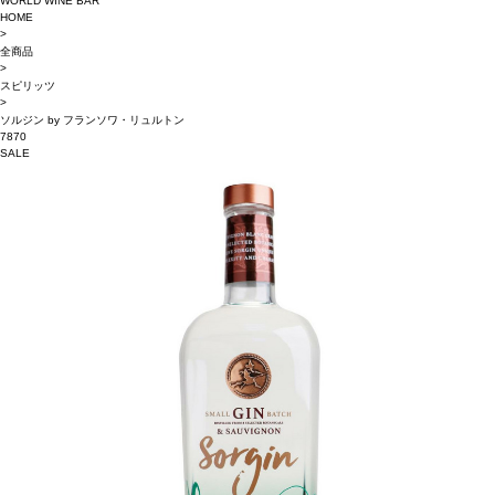
WORLD WINE BAR
HOME
>
全商品
>
スピリッツ
>
ソルジン by フランソワ・リュルトン
7870
SALE