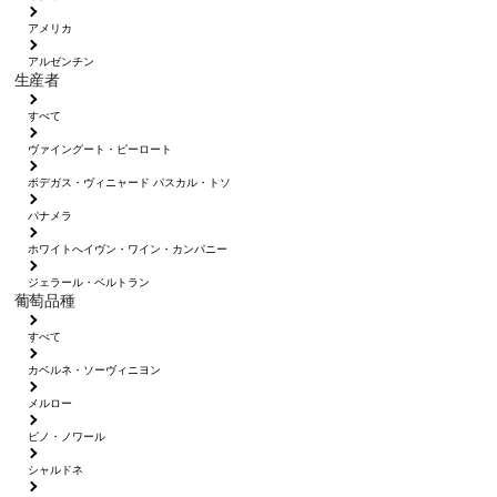
アメリカ
アルゼンチン
生産者
すべて
ヴァイングート・ピーロート
ボデガス・ヴィニャード パスカル・トソ
パナメラ
ホワイトへイヴン・ワイン・カンパニー
ジェラール・ベルトラン
葡萄品種
すべて
カベルネ・ソーヴィニヨン
メルロー
ピノ・ノワール
シャルドネ