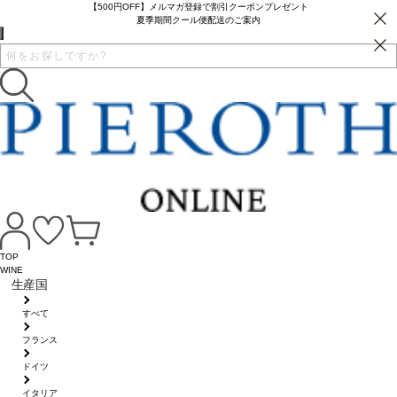
【500円OFF】メルマガ登録で割引クーポンプレゼント
夏季期間クール便配送のご案内
TOP
WINE
生産国
すべて
フランス
ドイツ
イタリア