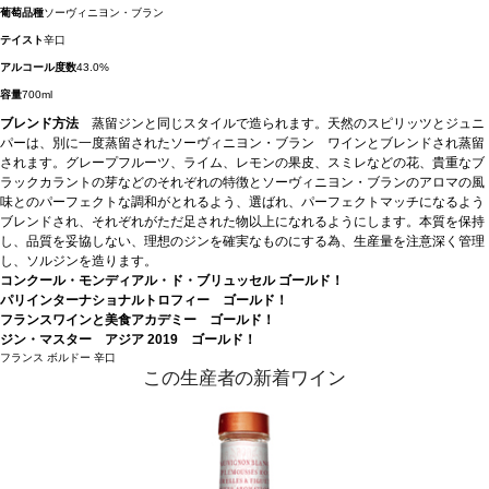
葡萄品種
ソーヴィニヨン・ブラン
テイスト
辛口
アルコール度数
43.0%
容量
700ml
ブレンド方法
蒸留ジンと同じスタイルで造られます。天然のスピリッツとジュニ
パーは、別に一度蒸留されたソーヴィニヨン・ブラン ワインとブレンドされ蒸留
されます。グレープフルーツ、ライム、レモンの果皮、スミレなどの花、貴重なブ
ラックカラントの芽などのそれぞれの特徴とソーヴィニヨン・ブランのアロマの風
味とのパーフェクトな調和がとれるよう、選ばれ、パーフェクトマッチになるよう
ブレンドされ、それぞれがただ足された物以上になれるようにします。本質を保持
し、品質を妥協しない、理想のジンを確実なものにする為、生産量を注意深く管理
し、ソルジンを造ります。
コンクール・モンディアル・ド・ブリュッセル ゴールド！
パリインターナショナルトロフィー ゴールド！
フランスワインと美食アカデミー ゴールド！
ジン・マスター アジア 2019 ゴールド！
フランス
ボルドー
辛口
この生産者の新着ワイン