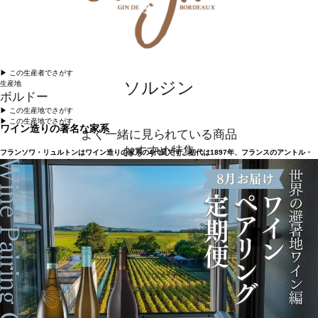
▶︎ この生産者でさがす
ソルジン
生産地
ボルドー
▶︎ この生産地でさがす
▶︎ この生産地でさがす
ワイン造りの著名な家系
よく一緒に見られている商品
おすすめ特集
フランソワ・リュルトンはワイン造りの家系の4代目です。初代は1897年、フランスのアントル・
ドゥー・メール地区のブランヌでワイン造りをスタートさせました。1988年、フランソワは弟ジャ
ックと共にコンサルティング会社を設立。仕事で世界中を飛び回る中、多くの高品質ワインやテロ
ワールと出会い、特に気に入った場所では、ワイナリーを取得したのです。現在は、スペイン、チ
リ、アルゼンチン、ルーシヨン、ジェールと、5つの畑を所有し、各テロワールの特徴を最大限表現
する努力を信条としながらワインを造っています。