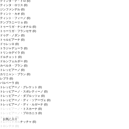
ティンタ・デ・トロ
(0)
ティンタ・ロリス
(0)
ジンファンデル
(0)
ティント・カオ
(0)
ティント・フィーノ
(0)
テンプラニーリョ
(0)
トゥーリガ・ナシオナル
(0)
トゥーリガ・フランセサ
(0)
ドゥデ・ノダン
(0)
トゥルビアーナ
(0)
ドゥレッロ
(0)
トラジャデューラ
(0)
トリンカデイラ
(0)
ドルチェット
(0)
ドルンフェルダー
(0)
カベルネ・ブラン
(0)
トレッビアーノ
(0)
カリニャン・ブラン
(0)
レブラ
(0)
バルベーラ
(0)
トレッビアーノ・グレケット
(0)
トレッビアーノ・スポレティーノ
(0)
トレッビアーノ・ダブルッツォ
(0)
トレッビアーノ・ディ・ソアーヴェ
(0)
トレッビアーノ・ディ・ルガーナ
(0)
トレッビアーノ・トスカーナ
(0)
トレッビアーノ・プロカニコ
(0)
トレパット
(0)
お気に入り
トレパットガルナッチャ
(0)
トロンテス
(0)