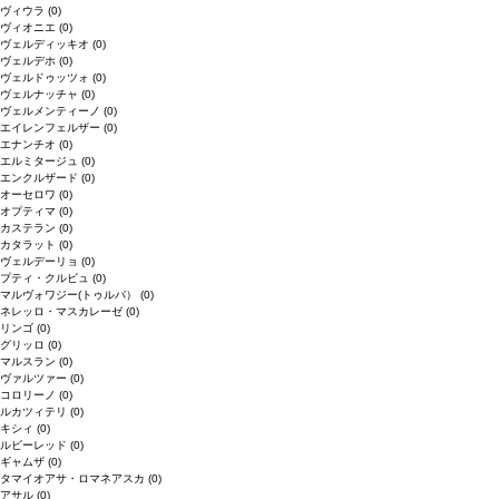
ヴィウラ
(0)
ヴィオニエ
(0)
ヴェルディッキオ
(0)
ヴェルデホ
(0)
ヴェルドゥッツォ
(0)
ヴェルナッチャ
(0)
ヴェルメンティーノ
(0)
エイレンフェルザー
(0)
エナンチオ
(0)
エルミタージュ
(0)
エンクルザード
(0)
オーセロワ
(0)
オプティマ
(0)
カステラン
(0)
カタラット
(0)
ヴェルデーリョ
(0)
プティ・クルビュ
(0)
マルヴォワジー(トゥルバ）
(0)
ネレッロ・マスカレーゼ
(0)
リンゴ
(0)
グリッロ
(0)
マルスラン
(0)
ヴァルツァー
(0)
コロリーノ
(0)
ルカツィテリ
(0)
キシィ
(0)
ルビーレッド
(0)
ギャムザ
(0)
タマイオアサ・ロマネアスカ
(0)
アサル
(0)