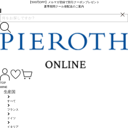
【500円OFF】メルマガ登録で割引クーポンプレゼント
夏季期間クール便配送のご案内
TOP
WINE
生産国
すべて
フランス
ドイツ
イタリア