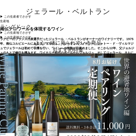
ジェラール ・ベルトラン
▶︎ この生産者でさがす
生産地
ラングドック
南仏テロワールを体現するワイン
▶︎ この生産地でさがす
▶︎ この生産地でさがす
ラグビーのフランス代表選手だったジェラール ・ベルトランがオーナーのワイナリーです。 1975
よく一緒に見られている商品
年、南仏コルビエールにある父ジョルジュ・ベルトランのワイナリー、シャトー・ド・ヴィルマジ
ュでジェラールは初めて収穫を行い、ワインへの情熱が目覚めました。そこから12年、父ジョルジ
おすすめ特集
ュのもとで修行を積みます。ワイナリー初代のポールからジョルジュ、そしてジェラール、さらに
ジェラール の子たちのエマとマティアスと、4代にわたって家族経営でワインを造っています。 ジ
ェラールは、ラグビーのフィールドで学んだパフォーマンスと卓越性の価値を大切にしながら、コ
ルビエールの最良のテロワールを実現し、世界に広める探求を続けています。1987年、父の死後、
ヴィルマジュの家業を一手に引き受けたのも、そのような精神からでした。1992年、南仏ワインを
展開していくため、ジェラール・ベルトラン・ワイン社を設立。