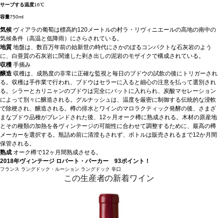
サーブする温度
16℃
容量
750ml
気候
ヴィアラの葡萄は標高約120メートルの村ラ・リヴィニエールの高地の南中の
気候条件（高温と低降雨）にさらされている。
地質
地盤は、数百万年前の始新世の時代にさかのぼるコンパクトな石灰岩のよう
に、白亜質の石灰岩に関連した剥き出しの泥岩のモザイクで構成されている。
収穫
手摘み
醸造
収穫は、成熟度の非常に正確な監視と毎日のブドウの試飲の後にトリガーされ
る。収穫は手作業で行われ、ブドウはセラーに入ると細心の注意を払って選別され
る。シラーとカリニャンのブドウは完全にバットに入れられ、炭酸マセレーション
によって別々に醸造される。グルナッシュは、温度を厳密に制御する伝統的な浸軟
で除梗され、醸造される。樽の排水とワインのマロラクティック発酵の後、さまざ
まなブドウ品種がブレンドされた後、12ヶ月オーク樽に熟成される。木材の原産地
とその種類の加熱を各ヴィンテージの可能性に合わせて調整するために、最高の樽
メーカーを選択する。瓶詰め前に清澄もされず、ボトルは販売されるまで12か月間
保管される。
熟成
オーク樽で12ヶ月間熟成させる。
2018年ヴィンテージ
ロバート・パーカー 93ポイント！
フランス
ラングドック・ルーション
ラングドック
辛口
この生産者の新着ワイン