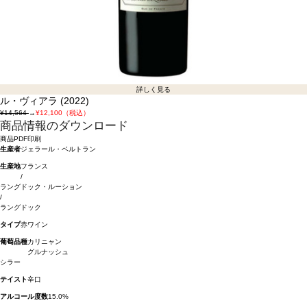
詳しく見る
ル・ヴィアラ (2022)
¥14,564
→
¥12,100（税込）
商品情報のダウンロード
商品PDF印刷
生産者
ジェラール・ベルトラン
生産地
フランス
/
ラングドック・ルーション
/
ラングドック
タイプ
赤ワイン
葡萄品種
カリニャン
グルナッシュ
シラー
テイスト
辛口
アルコール度数
15.0%