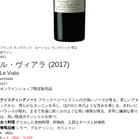
フランス
ラングドック・ルーション
ラングドック
辛口
赤ワイン
辛口
ル・ヴィアラ (2017)
Le Viala
9255696
2017
オンラインショップ限定販売品
テイスティングノート
ブラックベリーとスミレの力強いノーズが香る。美しいアタ
ックから、滑らかなタンニンを示し、ほのかに木のような含みを感じる。きれいに
バランスが取れ、まるで永遠に続くかのような長い後味が残る。非常に繊細な香り
は、高い熟成ポテンシャルを持つ。
合う料理
グリルした赤肉料理、狩猟肉、上質なチーズと好相性
葡萄品種
シラー、グルナッシュ、カリニャン
¥
（税込）
¥
→
¥
（税込）
% OFF