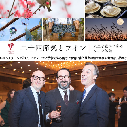
持続可能な開発への信念
南仏の最も素晴らしいテロワールにあるドメーヌを所有するジェラール・ベルトランは、世界中に
オクシタニー地方の偉大なワインを広める大使として知られています。ピレネー山脈に近い標高の
高い畑から、火山性土壌のテラス・デュ・ラルザック、地中海を望む沿岸の畑まで、ワイナリーは
二十四節気とワイン
850ヘクタールに及び、ビオディナミ手法で造られています。南仏最良の畑で獲れる葡萄は、品種と
テロワールのユニークな多様性を醸し出しています。 ジェラール・ベルトランは、持続可能な開発
ポリシーを採用し、ICV(Cooperative Institute for Wine)、ADEME(フランスの環境エネルギー機
関)やCNRS（フランスの国立科学研究センター）などの協力を得て、このユニークな環境を守るこ
とに専念しています。