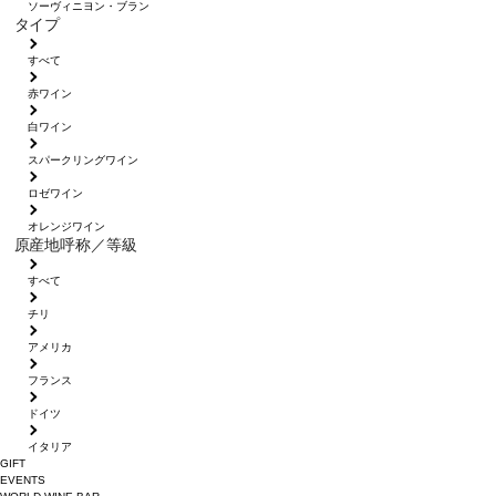
ソーヴィニヨン・ブラン
タイプ
すべて
赤ワイン
白ワイン
スパークリングワイン
ロゼワイン
オレンジワイン
原産地呼称／等級
すべて
チリ
アメリカ
フランス
ドイツ
イタリア
GIFT
EVENTS