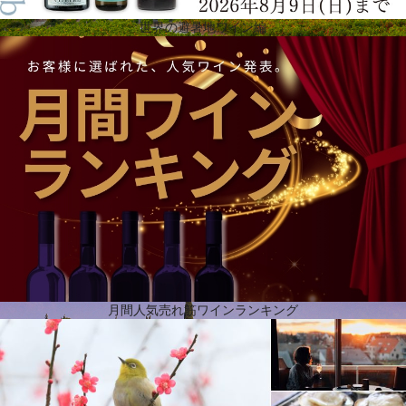
世界の避暑地ワイン編
オーガニックワインへの情熱
2002年、ローマ遺跡で有名なナルボンヌと地中海の間にあるラ・クラップ自然公園内のシャトー・
ロスピタレを取得し、ジェラール・ベルトランの事業はさらなる広がりを見せます。それ以降、成
功の物語は続き、ラングドックを象徴するテロワールを持つ新しい葡萄畑が、ジェラール・ベルト
ランのワインのビジョンと多様性を豊かにしていったのです。ジェラールは、自然を尊重しなが
ら、優れたオーガニックワインの生産に強いこだわりを持っています。この環境保護の真の大使
は、今日、オーガニックワインの世界的リーダーとなっています。 ジェラールは長年にわたり、ラ
ングドック・ルーション地方の複数のエステートを買収し、よりクリーンな生産方法への移行を支
援してきました。今日、その賭けは見事に成功し、すべての葡萄畑は少なくともABラベルを取得
し、ワインはテロワールを見事に表現しています。
月間人気売れ筋ワインランキング