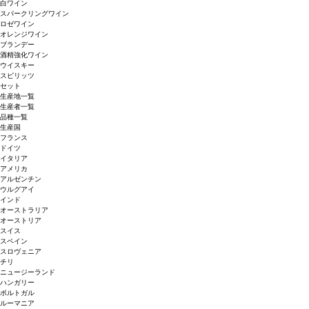
白ワイン
スパークリングワイン
ロゼワイン
オレンジワイン
ブランデー
酒精強化ワイン
ウイスキー
スピリッツ
セット
生産地一覧
生産者一覧
品種一覧
生産国
フランス
ドイツ
イタリア
アメリカ
アルゼンチン
ウルグアイ
インド
オーストラリア
オーストリア
スイス
スペイン
スロヴェニア
チリ
ニュージーランド
ハンガリー
ポルトガル
ルーマニア