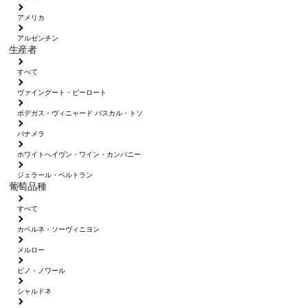
アメリカ
アルゼンチン
生産者
すべて
ヴァイングート・ピーロート
ボデガス・ヴィニャード パスカル・トソ
パナメラ
ホワイトへイヴン・ワイン・カンパニー
ジェラール・ベルトラン
葡萄品種
すべて
カベルネ・ソーヴィニヨン
メルロー
ピノ・ノワール
シャルドネ