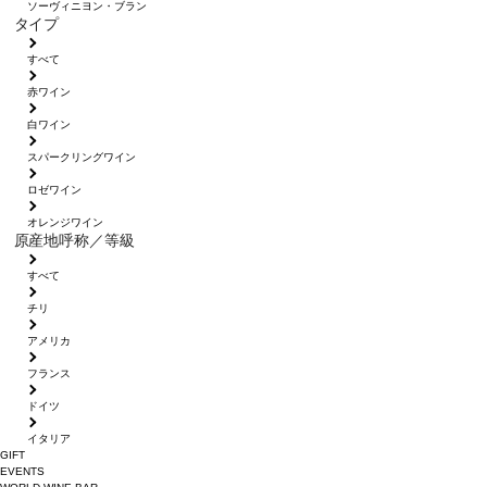
ソーヴィニヨン・ブラン
タイプ
すべて
赤ワイン
白ワイン
スパークリングワイン
ロゼワイン
オレンジワイン
原産地呼称／等級
すべて
チリ
アメリカ
フランス
ドイツ
イタリア
GIFT
EVENTS