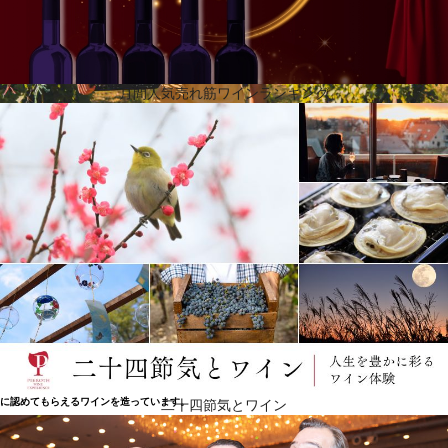
月間人気売れ筋ワインランキング
所有する名ブランドの数々
カポ・ザッファラーノは、プーリア州のクラシックワインを提供するブランドの１つです。フルボ
ディでアルコール度数の高いワインに特化したブランドで、グリルした肉や熟成したチーズと完璧
にマッチします。 マリオ・デル・コンテは、南イタリアの重要なワイン生産地であるアプリア州に
あります。ワイナリー創業は20年以上前で、特徴は、機械とワイン醸造技術の革新にあります。マ
リオ・デ・コンテで使用される葡萄品種は、アプリア州の魂を表現しています。テロワールは独特
で、気候、自然要素、そして人間の労働力がワイン生産の重要な要素。温暖な気候は、ブドウにい
くつかの重要な特徴を与えています。土壌は粘土質で、鉄分を多く含み、赤みがかった斑点が特徴
的です。 ヴィラ・ローレンはヴェネト州のワイナリー。ヴェネト州は、イタリアで最も広く愛飲さ
れているワインに恵まれていて、土着品種を使った銘柄も多く、競合他社との品質の差は歴然とし
ています。そのため、本当の意味で個性のあるワインを造ることは難しく、またやりがいのある仕
事です。厳選された畑からワインを調達して "ティピチータ（個性） "を実現し、知識豊富な消費者
に認めてもらえるワインを造っています。
二十四節気とワイン