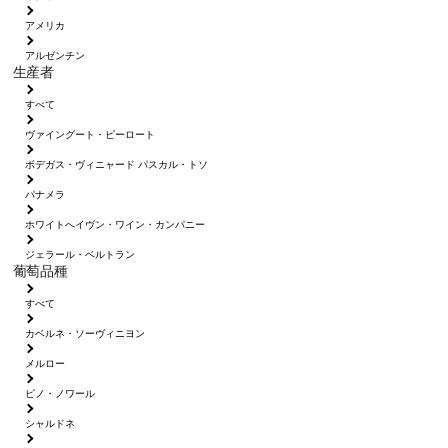
アメリカ
アルゼンチン
生産者
すべて
ヴァイングート・ピーロート
ボデガス・ヴィニャード パスカル・トソ
パナメラ
ホワイトへイヴン・ワイン・カンパニー
ジェラール・ベルトラン
葡萄品種
すべて
カベルネ・ソーヴィニヨン
メルロー
ピノ・ノワール
シャルドネ