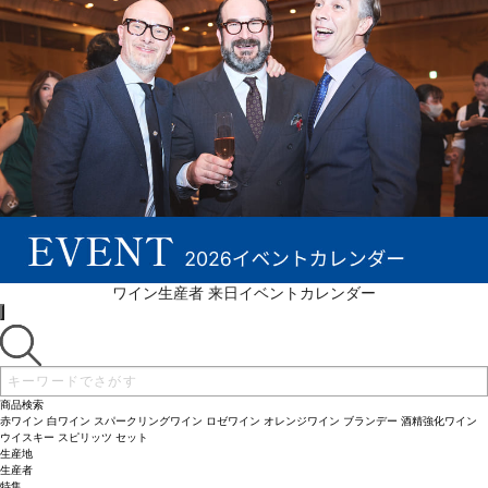
続きを表示 ▼
ワイン生産者 来日イベントカレンダー
商品検索
赤ワイン
白ワイン
スパークリングワイン
ロゼワイン
オレンジワイン
ブランデー
酒精強化ワイン
ウイスキー
スピリッツ
セット
生産地
生産者
特集