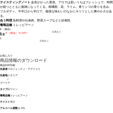
テイスティングノート
金色がかった黄色。アロマは若いうちはフレッシュで、時間
が経つとともに複雑になってくる。柑橘類、花、ライム、青リンゴの香りを含み、
フルボディ。中辛口から辛口で、複雑な味わいのなかにキリリとした爽やかさがあ
る。
合う料理
魚料理や白身肉、野菜スープなどと好相性
葡萄品種
トレッビアーノ
¥
（税込）
在庫あり
¥
→
¥
（税込）
% OFF
数量
1
在庫あり
お気に入り
商品情報のダウンロード
商品PDF印刷
生産者
プロジェッティ・アグリコリ
生産地
イタリア
/
プーリア
タイプ
白ワイン
葡萄品種
トレッビアーノ
テイスト
辛口
アルコール度数
11.5%