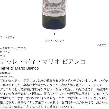
5
ライトボディ
ミディアムボディ
フルボディ
イタリア
プーリア
辛口
白ワイン
辛口
テッレ・ディ・マリオ ビアンコ
Terre di Mario Bianco
9263443
nonvintage
プロジェッティ・アグリコリはその確固たるブランドとデザイン性により、バイヤ
ー達はもちろん、著名な批評家やソムリエから高い人気を得ているワインです。 ア
グリコリにとって顧客は常にインスピレーションであり、満足の源です。高品質の
ワインを作る使命もつと同時に、環境にやさしく、倫理基準に準拠していることも
大切にしています。すべてのワイン造りを「ユニークなプロジェクト」として取り
組んでおり、最高のイタリア産ブドウを栽培する専門チームのおかげで、細かいと
ころにまで細心の注意を払ってワイン造りをしています。