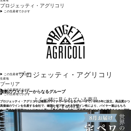
生産者
プロジェッティ・アグリコリ
▶︎ この生産者でさがす
プロジェッティ・アグリコリ
▶︎ この生産者でさがす
生産地
プーリア
▶︎ この生産地でさがす
複数のワイナリーからなるグループ
▶︎ この生産地でさがす
よく一緒に見られている商品
プロジェッティ・アグリコリは複数のワイナリーからなるグループで、2015年に設立。高品質かつ
おすすめ特集
高価値のワインを生産する会社で、確固たるブランドとデザイン性により、バイヤー達はもちろ
ん、著名な批評家やソムリエから高い人気を得ています。 高品質のワインを作る使命をもつと同時
に、環境にやさしく、倫理基準に準拠していることも大切にしています。最高のイタリア産葡萄を
栽培する専門チームのおかげで、細かいところにまで注意を払ってワイン造りをしており、経験豊
かなワインメーカー、栽培者、販売担当者が、小規模な家族経営の農園や近代的な生協と協力し、
それぞれの明確なスタイルのワインとその地域固有のソースを真に代表するワインを生産していま