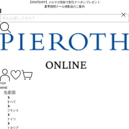
【500円OFF】メルマガ登録で割引クーポンプレゼント
夏季期間クール便配送のご案内
TOP
WINE
生産国
すべて
フランス
ドイツ
イタリア