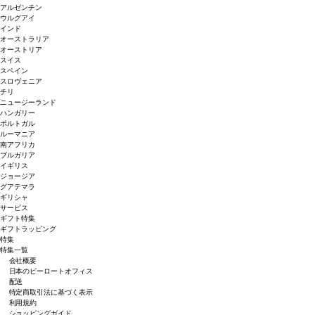
アルゼンチン
ウルグアイ
インド
オーストラリア
オーストリア
スイス
スペイン
スロヴェニア
チリ
ニュージーランド
ハンガリー
ポルトガル
ルーマニア
南アフリカ
ブルガリア
イギリス
ジョージア
グアテマラ
ギリシャ
サービス
ギフト特集
ギフトラッピング
特集
特集一覧
会社概要
日本のピーロートオフィス
配送
特定商取引法に基づく表示
利用規約
ショッピングガイド