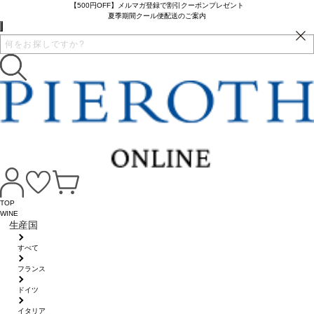
【500円OFF】メルマガ登録で割引クーポンプレゼント
夏季期間クール便配送のご案内
TOP
WINE
生産国
すべて
フランス
ドイツ
イタリア