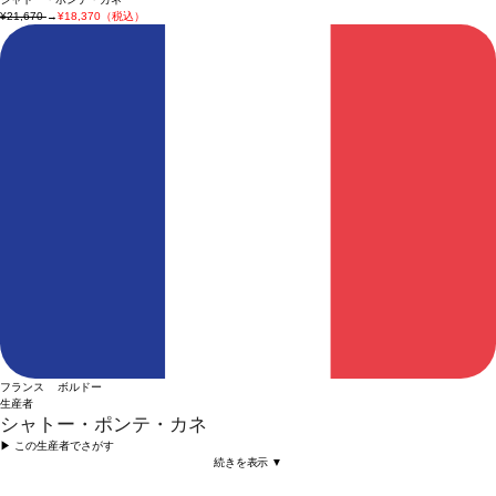
¥21,670
→
¥18,370（税込）
フランス ボルドー
生産者
シャトー・ポンテ・カネ
▶︎ この生産者でさがす
続きを表示 ▼