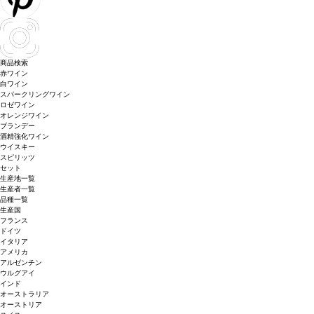
商品検索
赤ワイン
白ワイン
スパークリングワイン
ロゼワイン
オレンジワイン
ブランデー
酒精強化ワイン
ウイスキー
スピリッツ
セット
生産地一覧
生産者一覧
品種一覧
生産国
フランス
ドイツ
イタリア
アメリカ
アルゼンチン
ウルグアイ
インド
オーストラリア
オーストリア