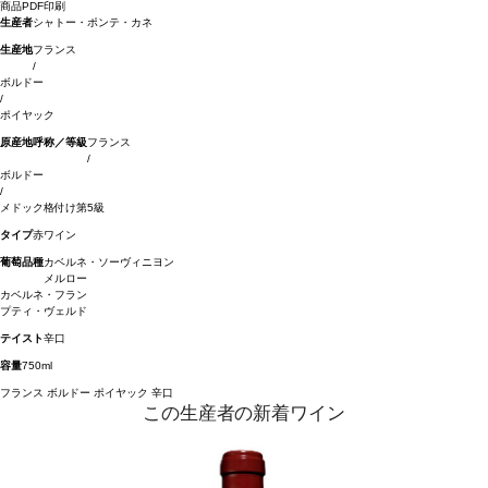
商品PDF印刷
生産者
シャトー・ポンテ・カネ
生産地
フランス
/
ボルドー
/
ポイヤック
原産地呼称／等級
フランス
/
ボルドー
/
メドック格付け第5級
タイプ
赤ワイン
葡萄品種
カベルネ・ソーヴィニヨン
メルロー
カベルネ・フラン
プティ・ヴェルド
テイスト
辛口
容量
750ml
フランス
ボルドー
ポイヤック
辛口
この生産者の新着ワイン