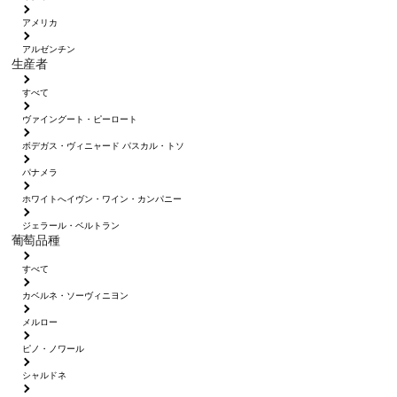
アメリカ
アルゼンチン
生産者
すべて
ヴァイングート・ピーロート
ボデガス・ヴィニャード パスカル・トソ
パナメラ
ホワイトへイヴン・ワイン・カンパニー
ジェラール・ベルトラン
葡萄品種
すべて
カベルネ・ソーヴィニヨン
メルロー
ピノ・ノワール
シャルドネ