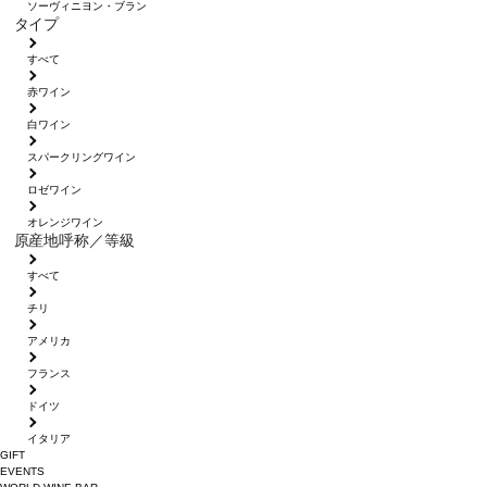
ソーヴィニヨン・ブラン
タイプ
すべて
赤ワイン
白ワイン
スパークリングワイン
ロゼワイン
オレンジワイン
原産地呼称／等級
すべて
チリ
アメリカ
フランス
ドイツ
イタリア
GIFT
EVENTS