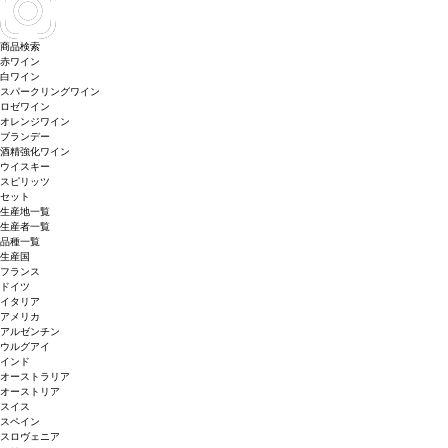
商品検索
赤ワイン
白ワイン
スパークリングワイン
ロゼワイン
オレンジワイン
ブランデー
酒精強化ワイン
ウイスキー
スピリッツ
セット
生産地一覧
生産者一覧
品種一覧
生産国
フランス
ドイツ
イタリア
アメリカ
アルゼンチン
ウルグアイ
インド
オーストラリア
オーストリア
スイス
スペイン
スロヴェニア