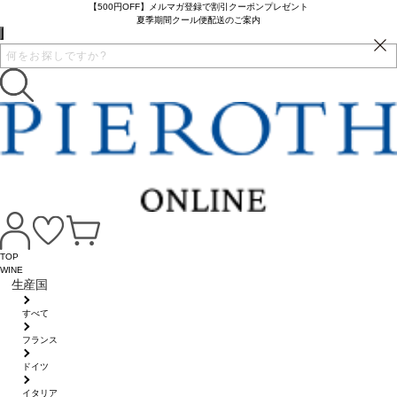
【500円OFF】メルマガ登録で割引クーポンプレゼント
夏季期間クール便配送のご案内
TOP
WINE
生産国
すべて
フランス
ドイツ
イタリア