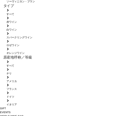
ソーヴィニヨン・ブラン
タイプ
すべて
赤ワイン
白ワイン
スパークリングワイン
ロゼワイン
オレンジワイン
原産地呼称／等級
すべて
チリ
アメリカ
フランス
ドイツ
イタリア
GIFT
EVENTS