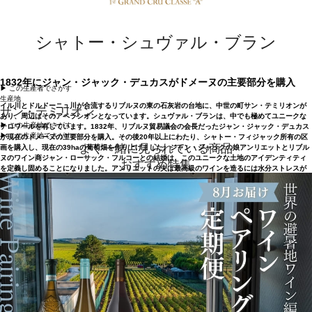
シャトー・シュヴァル・ブラン
1832年にジャン・ジャック・デュカスがドメーヌの主要部分を購入
▶︎ この生産者でさがす
生産地
イル川とドルドーニュ川が合流するリブルヌの東の石灰岩の台地に、中世の町サン・テミリオンが
サン・テミリオン
あり、周辺はそのアペラシオンとなっています。シュヴァル・ブランは、中でも極めてユニークな
▶︎ この生産地でさがす
テロワールを有しています。1832年、リブルヌ貿易議会の会長だったジャン・ジャック・デュカス
▶︎ この生産地でさがす
が現在のドメーヌの主要部分を購入。その後20年以上にわたり、シャトー・フィジャック所有の区
よく一緒に見られている商品
画を購入し、現在の39haの葡萄畑を作り上げました。ジャン・ジャックの娘アンリエットとリブル
ヌのワイン商ジャン・ローサック・フルコーとの結婚は、このユニークな土地のアイデンティティ
おすすめ特集
を定義し固めることになりました。アンリエットの夫は最高級のワインを造るには水分ストレスが
重要であることをいち早く理解し、効率的な排水システムを導入しました。シュヴァル・ブランの
卓越したポテンシャルを知り、並外れた直感に助けられたジャンは、1860年代にドメーヌの一部
を、右岸の王者メルローとカベルネ・フランを半々という、まったく異例の比率で改植。この植え
替えは、1871年に完了しました。