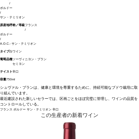
/
ボルドー
/
サン・テミリオン
原産地呼称／等級
フランス
/
ボルドー
/
A.O.C.- サン・テミリオン
タイプ
白ワイン
葡萄品種
ソーヴィニヨン・ブラン
セミヨン
テイスト
辛口
容量
750ml
シュヴァル・ブランは、健康と環境を尊重するために、持続可能なブドウ栽培に取
り組んでいます。
最近建設された新しいセラーでは、区画ごとをほぼ完璧に管理し、ワインの品質を
コントロールしている。
フランス
ボルドー
サン・テミリオン
辛口
この生産者の新着ワイン