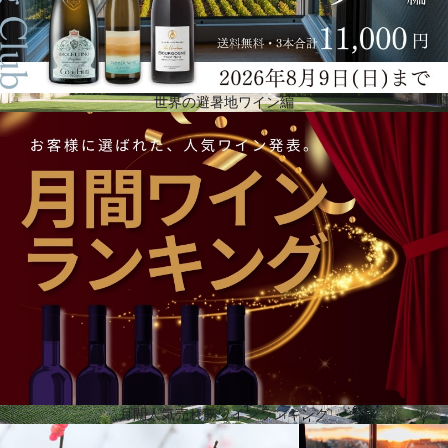
世界の避暑地ワイン編
未来的でありながら歴史的な葡萄畑の景観と調和したセラー
ジャンは、自分のワインをサン・テミリオンで最高のものにするという一つの目標に集中しまし
た。シュヴァル・ブランは、1862年にロンドン万国博覧会で最初のメダルを獲得。1954年に行われ
たサン・テミリオンワインの最初の格付けで、最高位の評価プルミエ・グラン・クリュ・クラッセA
を獲得。さらに、シュヴァル・ブランは未来に目を向けています。それは、シャトーに隣接する印
象的な新しいセラーに象徴されています。1994年にプリツカー建築賞を受賞したクリスチャン・
ド・ポルツァンパルクの設計で、2011年に完成。アルベール・フレール男爵とベルナール・アルノ
ーの意向を反映したこの建物は、未来的でありながら、ユネスコの世界遺産に登録されている周囲
の歴史的な葡萄畑の景観と調和しています。
月間人気売れ筋ワインランキング