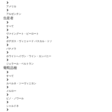
アメリカ
アルゼンチン
生産者
すべて
ヴァイングート・ピーロート
ボデガス・ヴィニャード パスカル・トソ
パナメラ
ホワイトへイヴン・ワイン・カンパニー
ジェラール・ベルトラン
葡萄品種
すべて
カベルネ・ソーヴィニヨン
メルロー
ピノ・ノワール
シャルドネ