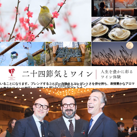
パッチワークのように構成された土壌
シュヴァル・ブランの特徴は、土壌に細かいテクスチャーの粘土や粗いテクスチャー砂利、砂質の
砂利が広範囲にあり、まさにパッチワークのように構成されていること。この自然の利点を最大限
に生かしたのが、独自の葡萄品種の植樹の割合です：カベルネ・フラン52％、メルロ43％、カベル
ネ・ソーヴィニヨン5％。区画は、葡萄の樹齢、面積、土壌、台木の種類、葡萄品種などによって、
それぞれが固有の特徴を持っています。そして区画から生み出されるワインもまた、個性を備えて
いることになります。ブレンドすることで、力強さとエレガントさを併せ持ち、表情豊かなアロマ
二十四節気とワイン
と偉大なワインに相応しい複雑さを持つワインが生まれます。