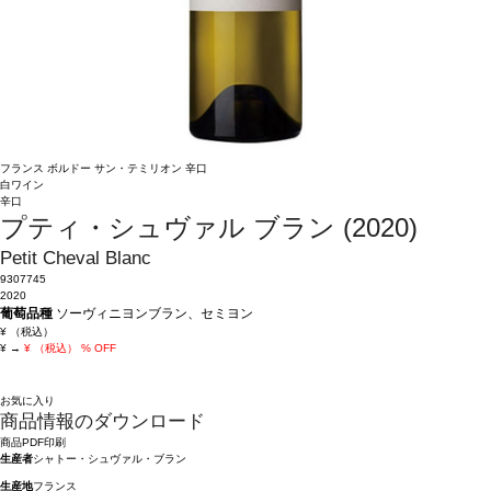
フランス
ボルドー
サン・テミリオン
辛口
白ワイン
辛口
プティ・シュヴァル ブラン (2020)
Petit Cheval Blanc
9307745
2020
葡萄品種
ソーヴィニヨンブラン、セミヨン
¥
（税込）
¥
→
¥
（税込）
% OFF
お気に入り
商品情報のダウンロード
商品PDF印刷
生産者
シャトー・シュヴァル・ブラン
生産地
フランス