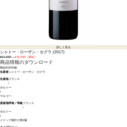
詳しく見る
シャトー・ローザン・セグラ (2017)
¥21,560
→
¥18,590（税込）
商品情報のダウンロード
商品PDF印刷
生産者
シャトー・ローザン・セグラ
生産地
フランス
/
ボルドー
/
マルゴー
原産地呼称／等級
フランス
/
ボルドー
/
メドック格付け第2級