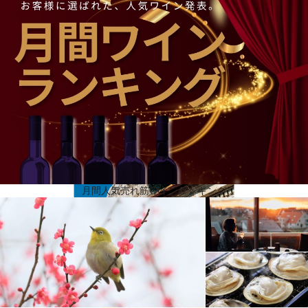
その後の所有者も改良を続け、2級グラン・ヴァンを限りなく1級に近いスーパーセカンドとして確
立させることに貢献しました。1994年には、シャネルの創始者ピエール・ヴェルトハイマーの孫に
あたるアランとジェラール・ヴェルトハイマー兄弟に引き継がれ、ドメーヌは豪華さ増していま
す。1993年にシャトー・ラトゥールの買収ができなかった彼らは、セグラに資金を投入し、シャト
ーから最良の個性を引き出すことにしました。シャトー自体は1904年に古い建物と入れ替わりに建
てられ、1985年にシャトー裏手の公園に巨大な醸造・熟成庫が増設されていました。特筆すべき
は、2級格付けの中でもシャトー・ムートン・ロートシルトに次いで2番目に分類されたことです。
月間人気売れ筋ワインランキング
最高の専門知識とブレンドの技術