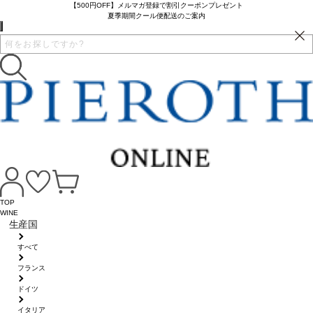
【500円OFF】メルマガ登録で割引クーポンプレゼント
夏季期間クール便配送のご案内
TOP
WINE
生産国
すべて
フランス
ドイツ
イタリア