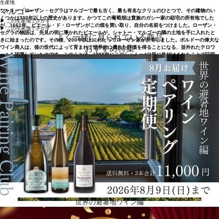
生産地
マルゴー
シャトー・ローザン・セグラはマルゴーで最も古く、最も有名なクリュのひとつで、その建物のい
くつかは300年以上の歴史があります。かつてこの葡萄畑は貴族のガシー家の邸宅の所有地でした
▶︎ この生産地でさがす
が、1661年、ピエール・ド・ローザンがこの畑を買い取り、自分の名前をつけました。ローザン・
▶︎ この生産地でさがす
セグラの物語は、先見の明に導かれたピエールが、シャトー・マルゴーの隣の土地を手に入れたと
よく一緒に見られている商品
きに始まったのです。その後、200年以上にわたってローザン家が所有しました。ボルドーの偉大な
おすすめ特集
ワイン商人は、後の世代によって育まれて世界的に優れた評価を得ることになる、並外れたテロワ
ールを認識していたのです。このことは、1855年にこのシャトーが2級に格付けされたことで証明
されました。
世界の避暑地ワイン編
1994年にシャネルが購入