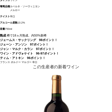
タイプ
赤ワイン
葡萄品種
カベルネ・ソーヴィニヨン
メルロー
テイスト
辛口
アルコール度数
13.2%
容量
750ml
熟成
樽で18ヵ月熟成、内50%新樽
ジェームス・サックリング 98ポイント！
ジェーン・アンソン 97ポイント！
ジャン・マルク・カラン 97ポイント！
ワイン・アドヴォケイト 96-97ポイント！
ティム・アトキン 96ポイント！
フランス
ボルドー
マルゴー
辛口
この生産者の新着ワイン