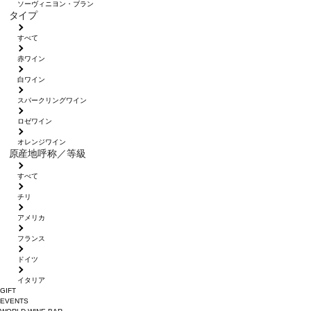
ソーヴィニヨン・ブラン
タイプ
すべて
赤ワイン
白ワイン
スパークリングワイン
ロゼワイン
オレンジワイン
原産地呼称／等級
すべて
チリ
アメリカ
フランス
ドイツ
イタリア
GIFT
EVENTS