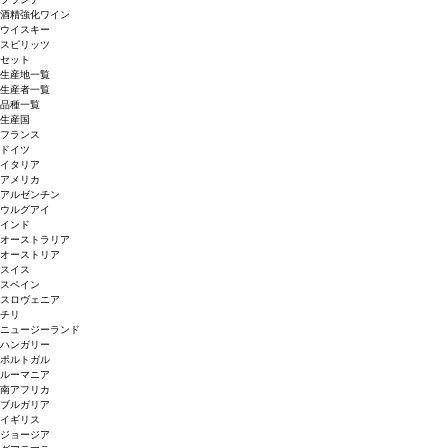
酒精強化ワイン
ウイスキー
スピリッツ
セット
生産地一覧
生産者一覧
品種一覧
生産国
フランス
ドイツ
イタリア
アメリカ
アルゼンチン
ウルグアイ
インド
オーストラリア
オーストリア
スイス
スペイン
スロヴェニア
チリ
ニュージーランド
ハンガリー
ポルトガル
ルーマニア
南アフリカ
ブルガリア
イギリス
ジョージア