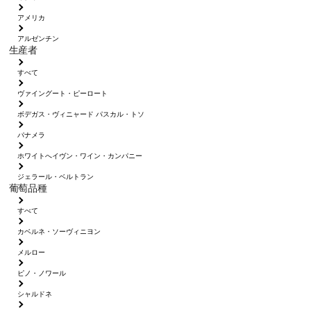
アメリカ
アルゼンチン
生産者
すべて
ヴァイングート・ピーロート
ボデガス・ヴィニャード パスカル・トソ
パナメラ
ホワイトへイヴン・ワイン・カンパニー
ジェラール・ベルトラン
葡萄品種
すべて
カベルネ・ソーヴィニヨン
メルロー
ピノ・ノワール
シャルドネ