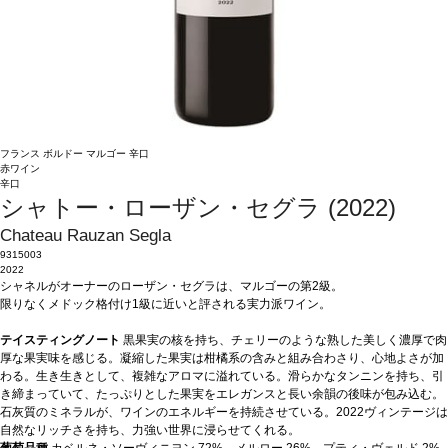
フランス
ボルドー
マルゴー
辛口
赤ワイン
辛口
シャトー・ローザン・セグラ (2022)
Chateau Rauzan Segla
9315003
2022
シャネルがオーナーのローザン・セグラは、マルゴーの第2級。
限りなくメドック格付け1級に近いと評される実力派ワイン。
テイスティングノート
黒果実の核を持ち、チェリーのような熟した美しく濃厚で肉
厚な果実味を感じる。凝縮した果実は柑橘系の含みと組み合わさり、心地よさが加
わる。生き生きとして、複雑なアロマに溢れている。滑らかなタンニンを持ち、引
き締まっていて、たっぷりとした果実をエレガンスと長い余韻の後味が包み込む。
石灰質のミネラルが、ワインのエネルギーを持続させている。2022ヴィンテージは
自然なリッチさを持ち、力強い世界に浸らせてくれる。
葡萄品種
カベルネ・ソーヴィニヨン 72%、メルロー 26%、プティ・ヴェルド 2%