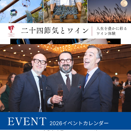
シャネルのチームは、造られるワインがその名声を最大限に発揮できるようにしています。歴史と
伝統は恵みであると考え、手作業で行われる仕事の価値を信じています。しかし、このような献身
的な努力にも、それぞれの区画の個性を理解するために、最高の専門知識が要求されます。ブレン
ドの技術は、この滑らかで洗練された、驚くほど複雑なワインを造るために、その役割を十分に果
たしています。テロワールは、深みのある微粒な砂利質土壌、そして重なり合った粘土質土壌の地
層から成り、マルゴーのアペラシオンに常に忠実なワインが生まれています。
二十四節気とワイン
続きを表示 ▼