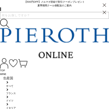
【500円OFF】メルマガ登録で割引クーポンプレゼント
夏季期間クール便配送のご案内
TOP
WINE
生産国
すべて
フランス
ドイツ
イタリア