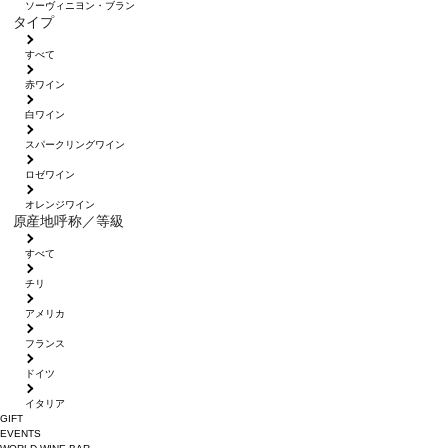
ソーヴィニヨン・ブラン
タイプ
すべて
赤ワイン
白ワイン
スパークリングワイン
ロゼワイン
オレンジワイン
原産地呼称／等級
すべて
チリ
アメリカ
フランス
ドイツ
イタリア
GIFT
EVENTS