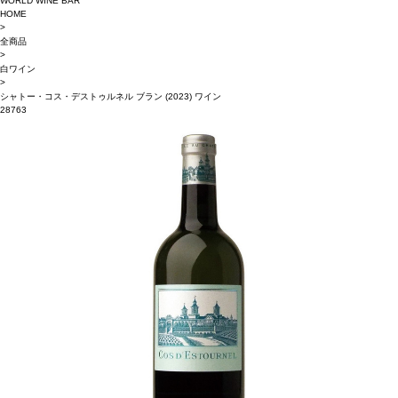
WORLD WINE BAR
HOME
>
全商品
>
白ワイン
>
シャトー・コス・デストゥルネル ブラン (2023) ワイン
28763