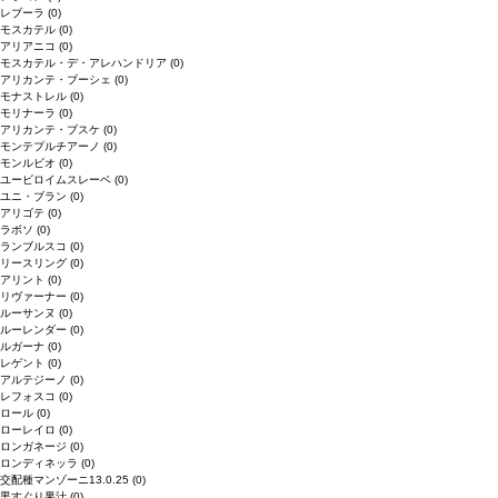
レブーラ
(0)
モスカテル
(0)
アリアニコ
(0)
モスカテル・デ・アレハンドリア
(0)
アリカンテ・ブーシェ
(0)
モナストレル
(0)
モリナーラ
(0)
アリカンテ・ブスケ
(0)
モンテプルチアーノ
(0)
モンルビオ
(0)
ユービロイムスレーベ
(0)
ユニ・ブラン
(0)
アリゴテ
(0)
ラボソ
(0)
ランブルスコ
(0)
リースリング
(0)
アリント
(0)
リヴァーナー
(0)
ルーサンヌ
(0)
ルーレンダー
(0)
ルガーナ
(0)
レゲント
(0)
アルテジーノ
(0)
レフォスコ
(0)
ロール
(0)
ローレイロ
(0)
ロンガネージ
(0)
ロンディネッラ
(0)
交配種マンゾーニ13.0.25
(0)
黒すぐり果汁
(0)