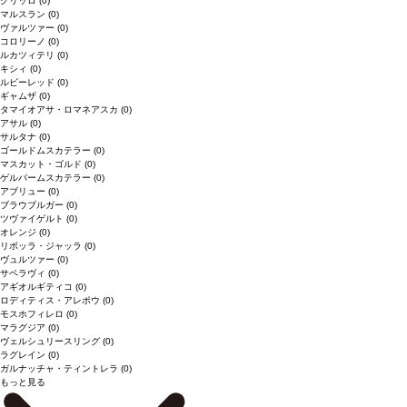
グリッロ
(0)
マルスラン
(0)
ヴァルツァー
(0)
コロリーノ
(0)
ルカツィテリ
(0)
キシィ
(0)
ルビーレッド
(0)
ギャムザ
(0)
タマイオアサ・ロマネアスカ
(0)
アサル
(0)
サルタナ
(0)
ゴールドムスカテラー
(0)
マスカット・ゴルド
(0)
ゲルバームスカテラー
(0)
アブリュー
(0)
ブラウブルガー
(0)
ツヴァイゲルト
(0)
オレンジ
(0)
リボッラ・ジャッラ
(0)
ヴュルツァー
(0)
サペラヴィ
(0)
アギオルギティコ
(0)
ロディティス・アレポウ
(0)
モスホフィレロ
(0)
マラグジア
(0)
ヴェルシュリースリング
(0)
ラグレイン
(0)
ガルナッチャ・ティントレラ
(0)
もっと見る