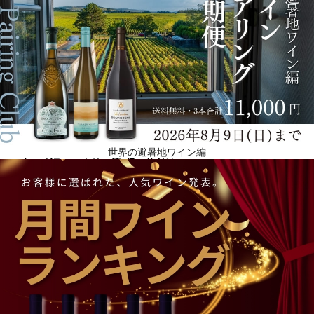
世界の避暑地ワイン編
1855年にグラン・クリュ第2級に格付け
コス・デストゥルネルの歴史は、ルイ・ガスパール・デストゥルネル侯爵（1753-1844）と切り離
せません。ルイ15世の時代に生まれ、第二帝政期に亡くなった彼が、人生で情熱を傾けたものはた
だひとつ、コス・デストゥルネルだけでした。彼は、1811年に相続したコス村の近くの葡萄樹の可
能性をすぐに見いだしたのです。コス・デストゥルネルのワインは、瞬く間にフランス国内外で大
成功を収めました。1853年に侯爵はこの世を去り、1855年のパリ万国博覧会で、シャトーがグラ
ン・クリュの第2級に格付けされるのを見ることはありませんでした。1889年にオスタン家がドメ
ーヌを取得し、1917年にボルドーワイン業界の重鎮であるフェルナン・ジネステに売却しました。
ジネステの子孫は2000年にミシェル・レビエ氏にドメーヌを売却。新しいオーナーの後押しを受け
て2008年、東急文化村の設計などで知られる建築家ジャン・ミッシェル・ヴィルモットの設計によ
る新しいセラーと醸造室が完成しました。