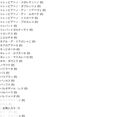
トレッビアーノ・スポレティーノ
(0)
トレッビアーノ・ダブルッツォ
(0)
トレッビアーノ・ディ・ソアーヴェ
(0)
トレッビアーノ・ディ・ルガーナ
(0)
トレッビアーノ・トスカーナ
(0)
トレッビアーノ・プロカニコ
(0)
トレパット
(0)
トレパットガルナッチャ
(0)
トロンテス
(0)
ニエルチオ
(0)
ネグル・デ・ドラガシャニ
(0)
ネグロアマーロ
(0)
ネッビオーロ
(0)
ネレット・カプチーオ
(0)
ネレット・マスカレーゼ
(0)
ネロ・ダヴォラ
(0)
ノヴァク
(0)
バイラーダ
(0)
バコ
(0)
バコブラン
(0)
バッカス
(0)
バッフス
(0)
バルタザール・レス
(0)
バルベーラ
(0)
パレリャーダ
(0)
ピアンデロリーノ
(0)
ビカル
(0)
お気に入り
ピニョレット
(0)
ピノ・グリ
(0)
ピノ・グリージョ
(0)