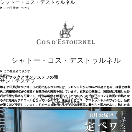
シャトー・コス・デストゥルネル
▶︎ この生産者でさがす
シャトー・コス・デストゥルネル
▶︎ この生産者でさがす
生産地
ポイヤックとサンテステフの間
サン・テステフ
▶︎ この生産地でさがす
ポイヤックとサンテステフの間にあるコスの丘は、ジロンド川から20ｍの高さにあり、猛暑と極寒
▶︎ この生産地でさがす
の、両極端をうまく回避する微気候の恩恵を受けています。石灰岩の基盤に、第四紀に堆積した砂
よく一緒に見られている商品
利が完璧な排水を可能にし、特別な気候と相まって、カベルネ・ソーヴィニヨンを均質に成熟させ
るのに最適なテロワールとなっているのです。生産されるコス・デストゥルネルのワインは、品質
おすすめ特集
が驚くほど安定しています。ドメーヌで造られるワインは、果実の豊かさと深みがあり、熟した非
常に繊細なタンニンとバランスが取れているため、最高で数十年続く長期熟成が可能です。