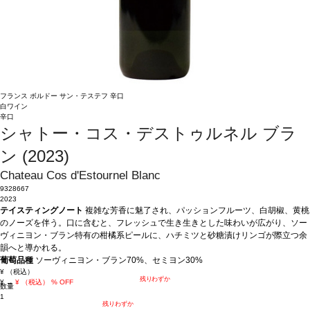
フランス
ボルドー
サン・テステフ
辛口
白ワイン
辛口
シャトー・コス・デストゥルネル ブラ
ン (2023)
Chateau Cos d'Estournel Blanc
9328667
2023
テイスティングノート
複雑な芳香に魅了され、パッションフルーツ、白胡椒、黄桃
のノーズを伴う。口に含むと、フレッシュで生き生きとした味わいが広がり、ソー
ヴィニヨン・ブラン特有の柑橘系ピールに、ハチミツと砂糖漬けリンゴが際立つ余
韻へと導かれる。
葡萄品種
ソーヴィニヨン・ブラン70%、セミヨン30%
¥
（税込）
残りわずか
¥
→
¥
（税込）
% OFF
数量
1
残りわずか