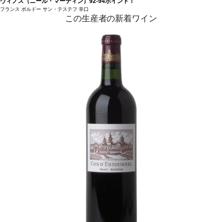
ヴィノス（ニール・マーティン）92-94ポイント！
フランス
ボルドー
サン・テステフ
辛口
この生産者の新着ワイン