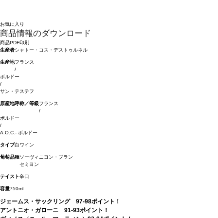
お気に入り
商品情報のダウンロード
商品PDF印刷
生産者
シャトー・コス・デストゥルネル
生産地
フランス
/
ボルドー
/
サン・テステフ
原産地呼称／等級
フランス
/
ボルドー
/
A.O.C.- ボルドー
タイプ
白ワイン
葡萄品種
ソーヴィニヨン・ブラン
セミヨン
テイスト
辛口
容量
750ml
ジェームス・サックリング 97-98ポイント！
アントニオ・ガローニ 91-93ポイント！