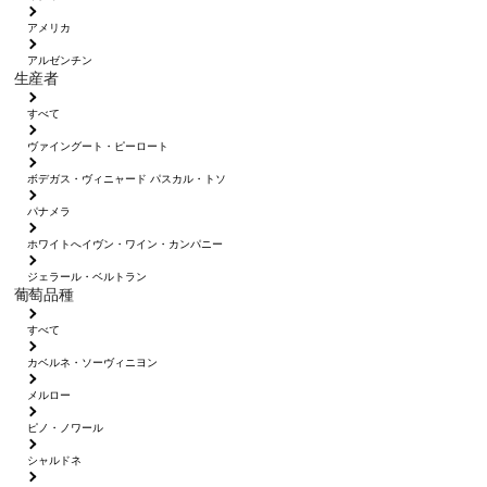
アメリカ
アルゼンチン
生産者
すべて
ヴァイングート・ピーロート
ボデガス・ヴィニャード パスカル・トソ
パナメラ
ホワイトへイヴン・ワイン・カンパニー
ジェラール・ベルトラン
葡萄品種
すべて
カベルネ・ソーヴィニヨン
メルロー
ピノ・ノワール
シャルドネ