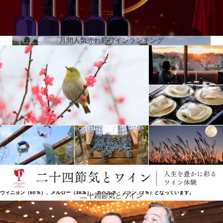
月間人気売れ筋ワインランキング
名前は砂利の多い丘に由来
シャトーはメドック（ボルドー）のサンテステフに位置しています。有名なシャトー・ラフィッ
ト・ロートシルトとは、小川で隔てられているだけです。1789年に畑の一部が放棄されたことで、
シャトー・コス・ラボリーが設立されました。シャトー・コス・デストゥルネルは、馬とワインの
商人ルイ＝ガスパール・デストゥルネルが最初の葡萄畑を取得した1811年に設立されました。コス
（Cos、かつてはCaux）という名前は、"Colline de cailloux"（砂利の多い丘）に由来していま
す。ドメーヌの総面積は100haで、そのうち67haに葡萄の樹が植えられています。カベルネ・ソー
ヴィニヨン（60％）、メルロー（38％）、カベルネ・フラン（2％）となっています。
二十四節気とワイン