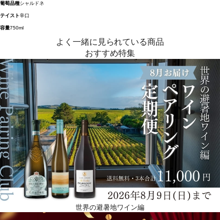
葡萄品種
シャルドネ
テイスト
辛口
容量
750ml
よく一緒に見られている商品
おすすめ特集
世界の避暑地ワイン編