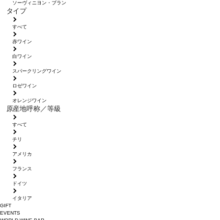
ソーヴィニヨン・ブラン
タイプ
すべて
赤ワイン
白ワイン
スパークリングワイン
ロゼワイン
オレンジワイン
原産地呼称／等級
すべて
チリ
アメリカ
フランス
ドイツ
イタリア
GIFT
EVENTS