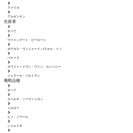
アメリカ
アルゼンチン
生産者
すべて
ヴァイングート・ピーロート
ボデガス・ヴィニャード パスカル・トソ
パナメラ
ホワイトへイヴン・ワイン・カンパニー
ジェラール・ベルトラン
葡萄品種
すべて
カベルネ・ソーヴィニヨン
メルロー
ピノ・ノワール
シャルドネ