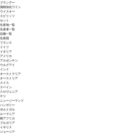
ブランデー
酒精強化ワイン
ウイスキー
スピリッツ
セット
生産地一覧
生産者一覧
品種一覧
生産国
フランス
ドイツ
イタリア
アメリカ
アルゼンチン
ウルグアイ
インド
オーストラリア
オーストリア
スイス
スペイン
スロヴェニア
チリ
ニュージーランド
ハンガリー
ポルトガル
ルーマニア
南アフリカ
ブルガリア
イギリス
ジョージア