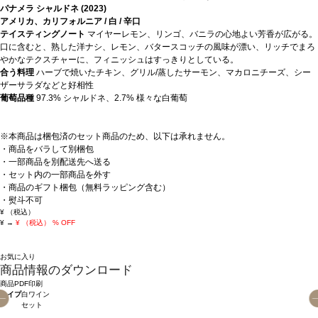
パナメラ シャルドネ (2023)
アメリカ、カリフォルニア / 白 / 辛口
テイスティングノート
マイヤーレモン、リンゴ、バニラの心地よい芳香が広がる。
口に含むと、熟した洋ナシ、レモン、バタースコッチの風味が漂い、リッチでまろ
やかなテクスチャーに、フィニッシュはすっきりとしている。
合う料理
ハーブで焼いたチキン、グリル/蒸したサーモン、マカロニチーズ、シー
ザーサラダなどと好相性
葡萄品種
97.3% シャルドネ、2.7% 様々な白葡萄
※本商品は梱包済のセット商品のため、以下は承れません。
・商品をバラして別梱包
・一部商品を別配送先へ送る
・セット内の一部商品を外す
・商品のギフト梱包（無料ラッピング含む）
・熨斗不可
¥
（税込）
¥
→
¥
（税込）
% OFF
お気に入り
商品情報のダウンロード
商品PDF印刷
タイプ
白ワイン
セット