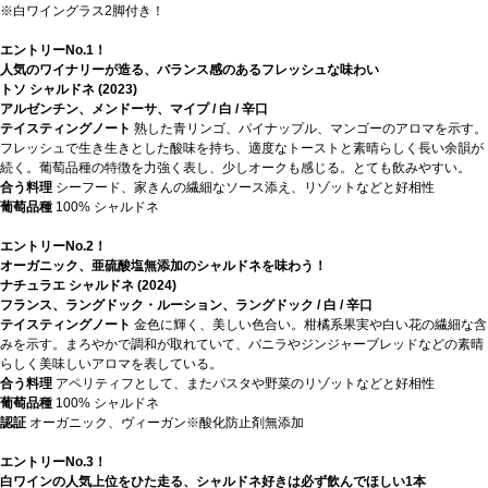
※白ワイングラス2脚付き！
エントリーNo.1！
人気のワイナリーが造る、バランス感のあるフレッシュな味わい
トソ シャルドネ (2023)
アルゼンチン、メンドーサ、マイプ / 白 / 辛口
テイスティングノート
熟した青リンゴ、パイナップル、マンゴーのアロマを示す。
フレッシュで生き生きとした酸味を持ち、適度なトーストと素晴らしく長い余韻が
続く。葡萄品種の特徴を力強く表し、少しオークも感じる。とても飲みやすい。
合う料理
シーフード、家きんの繊細なソース添え、リゾットなどと好相性
葡萄品種
100% シャルドネ
エントリーNo.2！
オーガニック、亜硫酸塩無添加のシャルドネを味わう！
ナチュラエ シャルドネ (2024)
フランス、ラングドック・ルーション、ラングドック / 白 / 辛口
テイスティングノート
金色に輝く、美しい色合い。柑橘系果実や白い花の繊細な含
みを示す。まろやかで調和が取れていて、バニラやジンジャーブレッドなどの素晴
らしく美味しいアロマを表している。
合う料理
アペリティフとして、またパスタや野菜のリゾットなどと好相性
葡萄品種
100% シャルドネ
認証
オーガニック、ヴィーガン※酸化防止剤無添加
エントリーNo.3！
白ワインの人気上位をひた走る、シャルドネ好きは必ず飲んでほしい1本