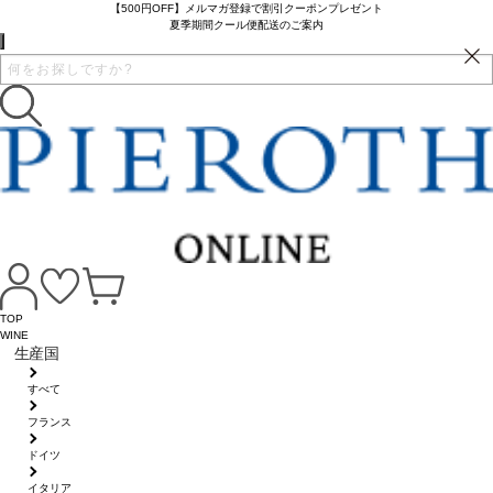
【500円OFF】メルマガ登録で割引クーポンプレゼント
夏季期間クール便配送のご案内
TOP
WINE
生産国
すべて
フランス
ドイツ
イタリア