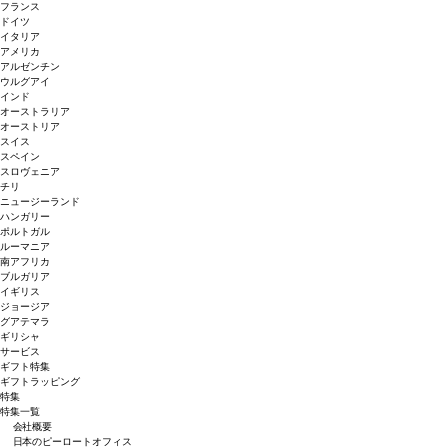
フランス
ドイツ
イタリア
アメリカ
アルゼンチン
ウルグアイ
インド
オーストラリア
オーストリア
スイス
スペイン
スロヴェニア
チリ
ニュージーランド
ハンガリー
ポルトガル
ルーマニア
南アフリカ
ブルガリア
イギリス
ジョージア
グアテマラ
ギリシャ
サービス
ギフト特集
ギフトラッピング
特集
特集一覧
会社概要
日本のピーロートオフィス