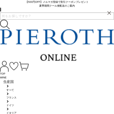
【500円OFF】メルマガ登録で割引クーポンプレゼント
夏季期間クール便配送のご案内
TOP
WINE
生産国
すべて
フランス
ドイツ
イタリア