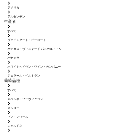
アメリカ
アルゼンチン
生産者
すべて
ヴァイングート・ピーロート
ボデガス・ヴィニャード パスカル・トソ
パナメラ
ホワイトへイヴン・ワイン・カンパニー
ジェラール・ベルトラン
葡萄品種
すべて
カベルネ・ソーヴィニヨン
メルロー
ピノ・ノワール
シャルドネ