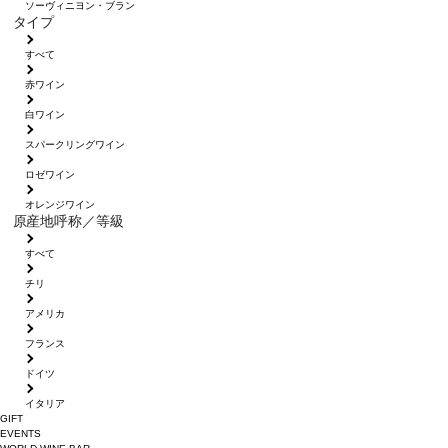
ソーヴィニヨン・ブラン
タイプ
すべて
赤ワイン
白ワイン
スパークリングワイン
ロゼワイン
オレンジワイン
原産地呼称／等級
すべて
チリ
アメリカ
フランス
ドイツ
イタリア
GIFT
EVENTS