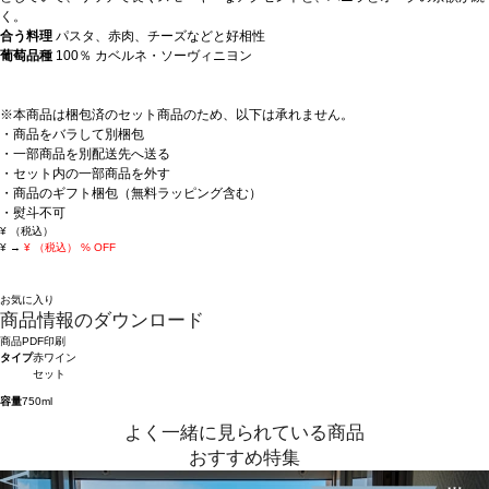
く。
合う料理
パスタ、赤肉、チーズなどと好相性
葡萄品種
100％ カベルネ・ソーヴィニヨン
※本商品は梱包済のセット商品のため、以下は承れません。
・商品をバラして別梱包
・一部商品を別配送先へ送る
・セット内の一部商品を外す
・商品のギフト梱包（無料ラッピング含む）
・熨斗不可
¥
（税込）
¥
→
¥
（税込）
% OFF
お気に入り
商品情報のダウンロード
商品PDF印刷
タイプ
赤ワイン
セット
容量
750ml
よく一緒に見られている商品
おすすめ特集