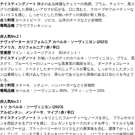
テイスティングノート
輝きのある綺麗なチェリーの色調。プラム、チェリー、黒ス
グリの凝縮した美味しいアロマが広がる。口に含むと、クローブやフルーティーな
スパイスを感じ、しっかりとした力強いボディの余韻が長く残る。
合う料理
ローストビーフ、ジビエ、山羊のチーズなどと好相性
葡萄品種
ブラウフランキッシュ
赤人気No.2！
ナヴィゲーター カリフォルニア カベルネ・ソーヴィニヨン (2023)
アメリカ、カリフォルニア / 赤 / 辛口
受賞歴
ワイン・エンスージアスト 92ポイント！
テイスティングノート
力強いフルボディのカベルネ・ソーヴィニヨン。プラム、黒
スグリ、ブルーベリーのジューシーな黒果実の風味を示し、ダークチョコレート、
エスプレッソ、トーストしたオークのニュアンスが重なる。しっかりとしたタンニ
ンは素晴らしく溶け込んでおり、滑らかでありながら骨格のある口当たりを与えて
いる。
合う料理
ステーキ、シチュー、ハンバーガーなどと好相性
葡萄品種
カベルネ・ソーヴィニヨン 85%、プティ・シラー 15%
赤人気No.3！
トソ カベルネ・ソーヴィニヨン (2023)
アルゼンチン、メンドーサ、マイプ / 赤 / 辛口
テイスティングノート
スッキリとしたフルーティーなノーズを示し、プラムやカリ
ンを想起させるアロマを感じ、エレガントなオークのタッチを伴う。マイルドな味
わいのブーケは、ブラックベリーやリコリスなどの果実味を含む。濃厚でがっしり
としていて、リッチで長くスモーキーなアクセントと、バニラとオークの余韻が続