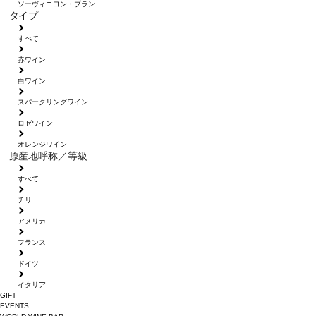
ソーヴィニヨン・ブラン
タイプ
すべて
赤ワイン
白ワイン
スパークリングワイン
ロゼワイン
オレンジワイン
原産地呼称／等級
すべて
チリ
アメリカ
フランス
ドイツ
イタリア
GIFT
EVENTS