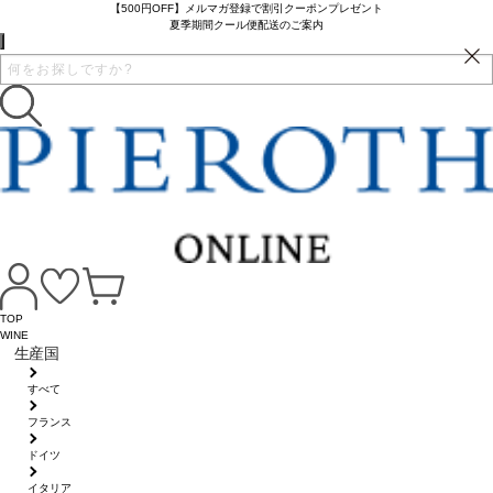
【500円OFF】メルマガ登録で割引クーポンプレゼント
夏季期間クール便配送のご案内
TOP
WINE
生産国
すべて
フランス
ドイツ
イタリア