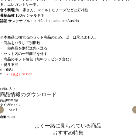
る、エレガントな一本。
合う料理
魚、家きん、マイルドなチーズなどと好相性
葡萄品種
100% シャルドネ
認証
サステナブル：certified sustainable Austria
※本商品は梱包済のセット商品のため、以下は承れません。
・商品をバラして別梱包
・一部商品を別配送先へ送る
・セット内の一部商品を外す
・商品のギフト梱包（無料ラッピング含む）
・熨斗不可
¥
（税込）
¥
→
¥
（税込）
% OFF
お気に入り
商品情報のダウンロード
商品PDF印刷
タイプ
白ワイン
セット
容量
750ml
よく一緒に見られている商品
おすすめ特集