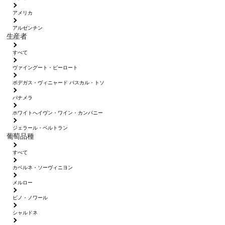
アメリカ
アルゼンチン
生産者
すべて
ヴァイングート・ピーロート
ボデガス・ヴィニャード パスカル・トソ
パナメラ
ホワイトへイヴン・ワイン・カンパニー
ジェラール・ベルトラン
葡萄品種
すべて
カベルネ・ソーヴィニヨン
メルロー
ピノ・ノワール
シャルドネ