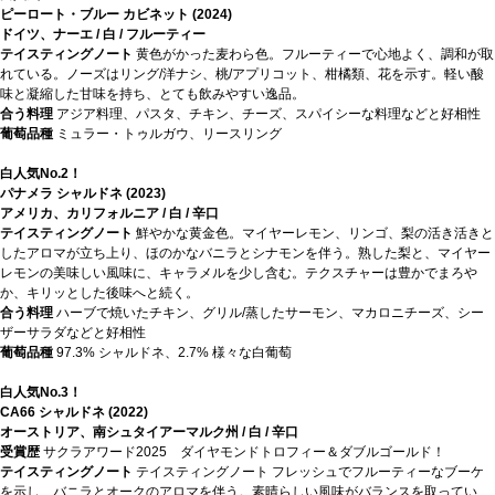
ピーロート・ブルー カビネット (2024)
ドイツ、ナーエ / 白 / フルーティー
テイスティングノート
黄色がかった麦わら色。フルーティーで心地よく、調和が取
れている。ノーズはリング/洋ナシ、桃/アプリコット、柑橘類、花を示す。軽い酸
味と凝縮した甘味を持ち、とても飲みやすい逸品。
合う料理
アジア料理、パスタ、チキン、チーズ、スパイシーな料理などと好相性
葡萄品種
ミュラー・トゥルガウ、リースリング
白人気No.2！
パナメラ シャルドネ (2023)
アメリカ、カリフォルニア / 白 / 辛口
テイスティングノート
鮮やかな黄金色。マイヤーレモン、リンゴ、梨の活き活きと
したアロマが立ち上り、ほのかなバニラとシナモンを伴う。熟した梨と、マイヤー
レモンの美味しい風味に、キャラメルを少し含む。テクスチャーは豊かでまろや
か、キリッとした後味へと続く。
合う料理
ハーブで焼いたチキン、グリル/蒸したサーモン、マカロニチーズ、シー
ザーサラダなどと好相性
葡萄品種
97.3% シャルドネ、2.7% 様々な白葡萄
白人気No.3！
CA66 シャルドネ (2022)
オーストリア、南シュタイアーマルク州 / 白 / 辛口
受賞歴
サクラアワード2025 ダイヤモンドトロフィー＆ダブルゴールド！
テイスティングノート
テイスティングノート フレッシュでフルーティーなブーケ
を示し、バニラとオークのアロマを伴う。素晴らしい風味がバランスを取ってい