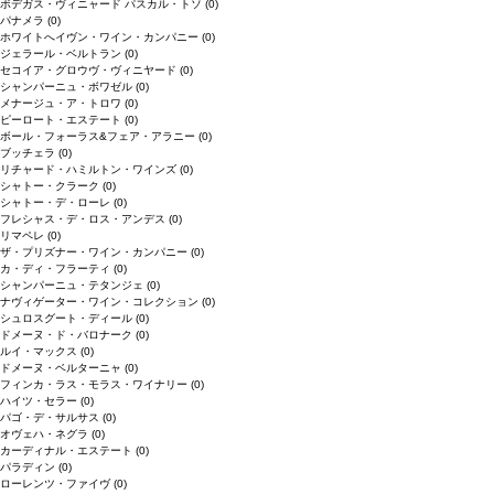
ボデガス・ヴィニャード パスカル・トソ
(0)
パナメラ
(0)
ホワイトへイヴン・ワイン・カンパニー
(0)
ジェラール・ベルトラン
(0)
セコイア・グロウヴ・ヴィニヤード
(0)
シャンパーニュ・ボワゼル
(0)
メナージュ・ア・トロワ
(0)
ピーロート・エステート
(0)
ボール・フォーラス&フェア・アラニー
(0)
ブッチェラ
(0)
リチャード・ハミルトン・ワインズ
(0)
シャトー・クラーク
(0)
シャトー・デ・ローレ
(0)
フレシャス・デ・ロス・アンデス
(0)
リマペレ
(0)
ザ・プリズナー・ワイン・カンパニー
(0)
カ・ディ・フラーティ
(0)
シャンパーニュ・テタンジェ
(0)
ナヴィゲーター・ワイン・コレクション
(0)
シュロスグート・ディール
(0)
ドメーヌ・ド・バロナーク
(0)
ルイ・マックス
(0)
ドメーヌ・ベルターニャ
(0)
フィンカ・ラス・モラス・ワイナリー
(0)
ハイツ・セラー
(0)
パゴ・デ・サルサス
(0)
オヴェハ・ネグラ
(0)
カーディナル・エステート
(0)
パラディン
(0)
ローレンツ・ファイヴ
(0)