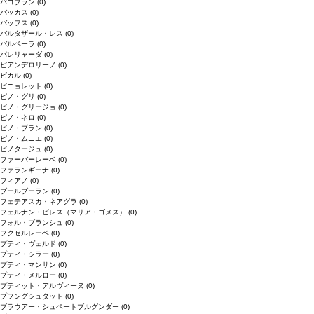
バコブラン
(0)
バッカス
(0)
バッフス
(0)
バルタザール・レス
(0)
バルベーラ
(0)
パレリャーダ
(0)
ピアンデロリーノ
(0)
ビカル
(0)
ピニョレット
(0)
ピノ・グリ
(0)
ピノ・グリージョ
(0)
ピノ・ネロ
(0)
ピノ・ブラン
(0)
ピノ・ムニエ
(0)
ピノタージュ
(0)
ファーバーレーベ
(0)
ファランギーナ
(0)
フィアノ
(0)
ブールブーラン
(0)
フェテアスカ・ネアグラ
(0)
フェルナン・ピレス（マリア・ゴメス）
(0)
フォル・ブランシュ
(0)
フクセルレーベ
(0)
プティ・ヴェルド
(0)
プティ・シラー
(0)
プティ・マンサン
(0)
プティ・メルロー
(0)
プティット・アルヴィーヌ
(0)
プフングシュタット
(0)
ブラウアー・シュペートブルグンダー
(0)