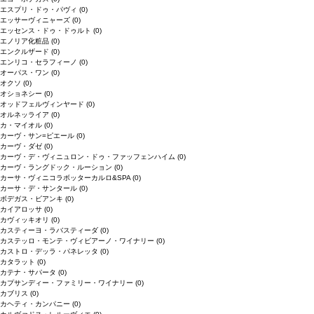
エスプリ・ドゥ・パヴィ
(0)
エッサーヴィニャーズ
(0)
エッセンス・ドゥ・ドゥルト
(0)
エノリア化粧品
(0)
エンクルザード
(0)
エンリコ・セラフィーノ
(0)
オーパス・ワン
(0)
オクソ
(0)
オショネシー
(0)
オッドフェルヴィンヤード
(0)
オルネッライア
(0)
カ・マイオル
(0)
カーヴ・サン=ピエール
(0)
カーヴ・ダゼ
(0)
カーヴ・デ・ヴィニュロン・ドゥ・ファッフェンハイム
(0)
カーヴ・ラングドック・ルーション
(0)
カーサ・ヴィニコラボッターカルロ&SPA
(0)
カーサ・デ・サンタール
(0)
ボデガス・ビアンキ
(0)
カイアロッサ
(0)
カヴィッキオリ
(0)
カスティーヨ・ラバスティーダ
(0)
カステッロ・モンテ・ヴィビアーノ・ワイナリー
(0)
カストロ・デッラ・パネレッタ
(0)
カタラット
(0)
カテナ・サパータ
(0)
カプサンディー・ファミリー・ワイナリー
(0)
カブリス
(0)
カヘティ・カンパニー
(0)