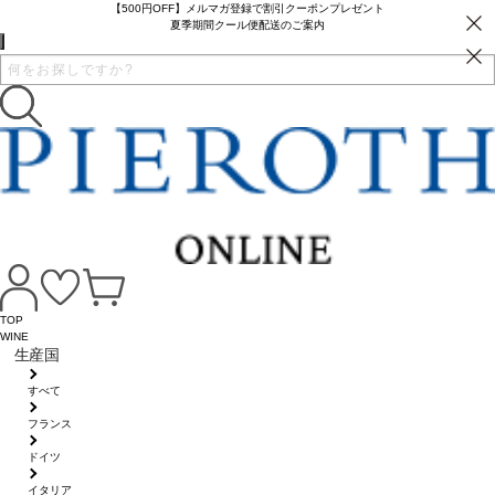
【500円OFF】メルマガ登録で割引クーポンプレゼント
夏季期間クール便配送のご案内
TOP
WINE
生産国
すべて
フランス
ドイツ
イタリア