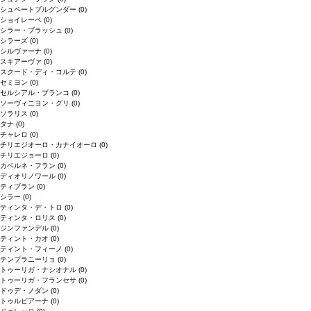
シュペートブルグンダー
(0)
ショイレーベ
(0)
シラー・ブラッシュ
(0)
シラーズ
(0)
シルヴァーナ
(0)
スキアーヴァ
(0)
スクード・ディ・コルテ
(0)
セミヨン
(0)
セルシアル・ブランコ
(0)
ソーヴィニヨン・グリ
(0)
ソラリス
(0)
タナ
(0)
チャレロ
(0)
チリエジオーロ・カナイオーロ
(0)
チリエジョーロ
(0)
カベルネ・フラン
(0)
ディオリノワール
(0)
ティブラン
(0)
シラー
(0)
ティンタ・デ・トロ
(0)
ティンタ・ロリス
(0)
ジンファンデル
(0)
ティント・カオ
(0)
ティント・フィーノ
(0)
テンプラニーリョ
(0)
トゥーリガ・ナシオナル
(0)
トゥーリガ・フランセサ
(0)
ドゥデ・ノダン
(0)
トゥルビアーナ
(0)