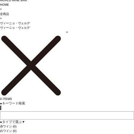
WORLD WINE BAR
HOME
>
全商品
>
ヴィーニョ・ヴェルデ
ヴィーニョ・ヴェルデ
×
0
ITEMS
●
キーワード検索
●
タイプで選ぶ
▼
赤ワイン
(0)
白ワイン
(0)