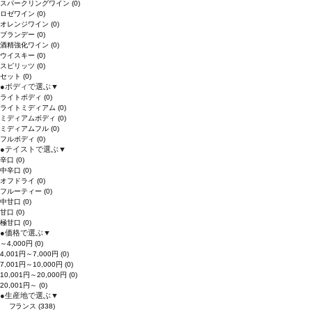
スパークリングワイン
(0)
ロゼワイン
(0)
オレンジワイン
(0)
ブランデー
(0)
酒精強化ワイン
(0)
ウイスキー
(0)
スピリッツ
(0)
セット
(0)
●
ボディで選ぶ
▼
ライトボディ
(0)
ライトミディアム
(0)
ミディアムボディ
(0)
ミディアムフル
(0)
フルボディ
(0)
●
テイストで選ぶ
▼
辛口
(0)
中辛口
(0)
オフドライ
(0)
フルーティー
(0)
中甘口
(0)
甘口
(0)
極甘口
(0)
●
価格で選ぶ
▼
～4,000円
(0)
4,001円～7,000円
(0)
7,001円～10,000円
(0)
10,001円～20,000円
(0)
20,001円～
(0)
●
生産地で選ぶ
▼
フランス
(338)