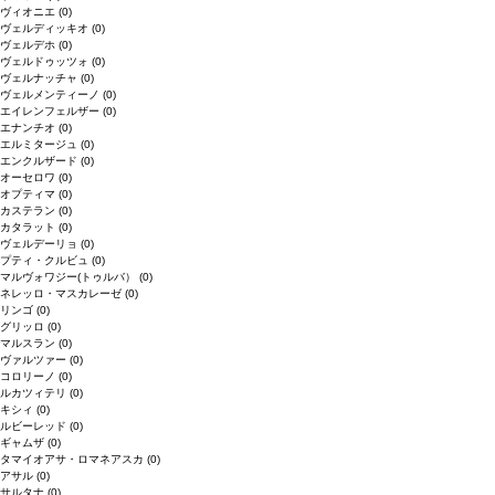
ヴィオニエ
(0)
ヴェルディッキオ
(0)
ヴェルデホ
(0)
ヴェルドゥッツォ
(0)
ヴェルナッチャ
(0)
ヴェルメンティーノ
(0)
エイレンフェルザー
(0)
エナンチオ
(0)
エルミタージュ
(0)
エンクルザード
(0)
オーセロワ
(0)
オプティマ
(0)
カステラン
(0)
カタラット
(0)
ヴェルデーリョ
(0)
プティ・クルビュ
(0)
マルヴォワジー(トゥルバ）
(0)
ネレッロ・マスカレーゼ
(0)
リンゴ
(0)
グリッロ
(0)
マルスラン
(0)
ヴァルツァー
(0)
コロリーノ
(0)
ルカツィテリ
(0)
キシィ
(0)
ルビーレッド
(0)
ギャムザ
(0)
タマイオアサ・ロマネアスカ
(0)
アサル
(0)
サルタナ
(0)