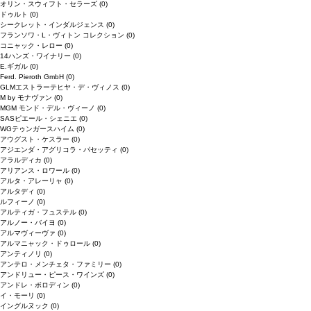
オリン・スウィフト・セラーズ
(0)
ドゥルト
(0)
シークレット・インダルジェンス
(0)
フランソワ・L・ヴィトン コレクション
(0)
コニャック・レロー
(0)
14ハンズ・ワイナリー
(0)
E.ギガル
(0)
Ferd. Pieroth GmbH
(0)
GLMエストラーテヒヤ・デ・ヴィノス
(0)
M by モナヴァン
(0)
MGM モンド・デル・ヴィーノ
(0)
SASピエール・シェニエ
(0)
WGテゥンガースハイム
(0)
アウグスト・ケスラー
(0)
アジエンダ・アグリコラ・パセッティ
(0)
アラルディカ
(0)
アリアンス・ロワール
(0)
アルタ・アレーリャ
(0)
アルタディ
(0)
ルフィーノ
(0)
アルティガ・フュステル
(0)
アルノー・バイヨ
(0)
アルマヴィーヴァ
(0)
アルマニャック・ドゥロール
(0)
アンティノリ
(0)
アンテロ・メンチェタ・ファミリー
(0)
アンドリュー・ピース・ワインズ
(0)
アンドレ・ボロディン
(0)
イ・モーリ
(0)
イングルヌック
(0)