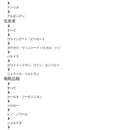
アメリカ
アルゼンチン
生産者
すべて
ヴァイングート・ピーロート
ボデガス・ヴィニャード パスカル・トソ
パナメラ
ホワイトへイヴン・ワイン・カンパニー
ジェラール・ベルトラン
葡萄品種
すべて
カベルネ・ソーヴィニヨン
メルロー
ピノ・ノワール
シャルドネ