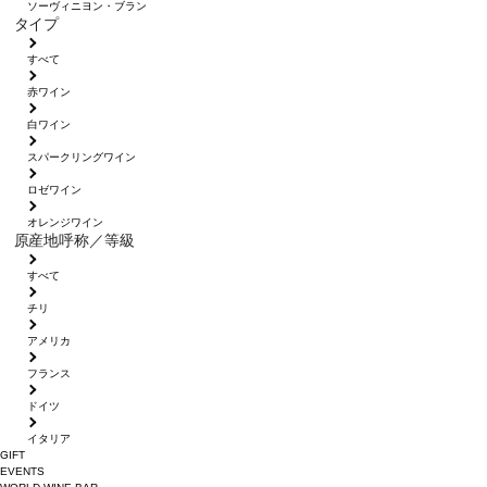
ソーヴィニヨン・ブラン
タイプ
すべて
赤ワイン
白ワイン
スパークリングワイン
ロゼワイン
オレンジワイン
原産地呼称／等級
すべて
チリ
アメリカ
フランス
ドイツ
イタリア
GIFT
EVENTS