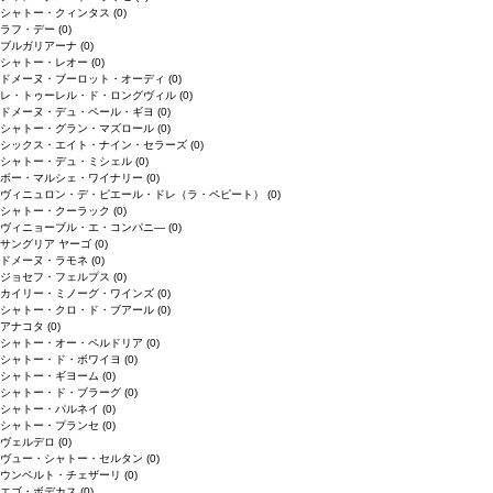
シャトー・クィンタス
(0)
ラフ・デー
(0)
ブルガリアーナ
(0)
シャトー・レオー
(0)
ドメーヌ・ブーロット・オーディ
(0)
レ・トゥーレル・ド・ロングヴィル
(0)
ドメーヌ・デュ・ペール・ギヨ
(0)
シャトー・グラン・マズロール
(0)
シックス・エイト・ナイン・セラーズ
(0)
シャトー・デュ・ミシェル
(0)
ボー・マルシェ・ワイナリー
(0)
ヴィニュロン・デ・ピエール・ドレ（ラ・ペピート）
(0)
シャトー・クーラック
(0)
ヴィニョーブル・エ・コンパニ―
(0)
サングリア ヤーゴ
(0)
ドメーヌ・ラモネ
(0)
ジョセフ・フェルプス
(0)
カイリー・ミノーグ・ワインズ
(0)
シャトー・クロ・ド・ブアール
(0)
アナコタ
(0)
シャトー・オー・ペルドリア
(0)
シャトー・ド・ボワイヨ
(0)
シャトー・ギヨーム
(0)
シャトー・ド・ブラーグ
(0)
シャトー・パルネイ
(0)
シャトー・プランセ
(0)
ヴェルデロ
(0)
ヴュー・シャトー・セルタン
(0)
ウンベルト・チェザーリ
(0)
エゴ・ボデカス
(0)