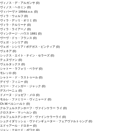
ヴィノス・デ・アルガンサ
(0)
ヴィノス・ヘロミン
(0)
ヴィパーヴァ 1894d.o.o.
(0)
ヴィラ・ウォルフ
(0)
ヴィラ・デッリ・オリミ
(0)
ヴィラ・テルリーナ
(0)
ヴィラ・ライアーノ
(0)
ヴィンテージ・ハウス 1881
(0)
ヴーヴ・ドゥ・フランス
(0)
ヴェガ・シシリア
(0)
ヴェガ・シシリア / ボデガス・ピンティア
(0)
ヴェネア
(0)
シックス・エイト・ナイン・セラーズ
(0)
テュヌヴァン
(0)
ヴェルタックス
(0)
シャトー・ラフォリ・ペラゲ
(0)
モレッロ
(0)
シャトー・ド・ラストゥール
(0)
デイヴ・フィニー
(0)
スリー・フィンガー・ジャック
(0)
デスパーニュ
(0)
ドメーヌ・ジョゼフ・メロ
(0)
モルレ・ファミリー・ヴィニャード
(0)
Ch.W.ベルンハルト
(0)
クルフュルステンホーフ・ヴァインケラー ライ
(0)
クロスター・マッヘルン
(0)
クルフュルステンホーフ・ヴァインケラーライ
(0)
シュナイダリッシェ・ヴァインギューター・フェアヴァルトゥング
(0)
エドゥアール・ドロネー
(0)
ジャン・クロード・ボワセ
(0)