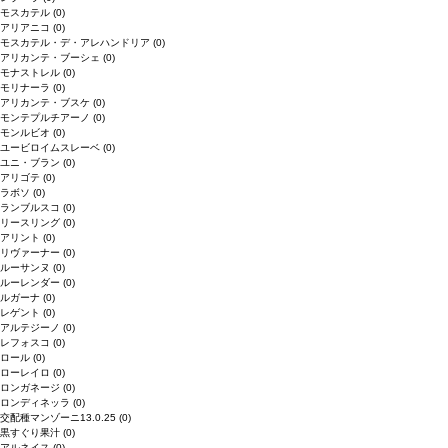
モスカテル
(0)
アリアニコ
(0)
モスカテル・デ・アレハンドリア
(0)
アリカンテ・ブーシェ
(0)
モナストレル
(0)
モリナーラ
(0)
アリカンテ・ブスケ
(0)
モンテプルチアーノ
(0)
モンルビオ
(0)
ユービロイムスレーベ
(0)
ユニ・ブラン
(0)
アリゴテ
(0)
ラボソ
(0)
ランブルスコ
(0)
リースリング
(0)
アリント
(0)
リヴァーナー
(0)
ルーサンヌ
(0)
ルーレンダー
(0)
ルガーナ
(0)
レゲント
(0)
アルテジーノ
(0)
レフォスコ
(0)
ロール
(0)
ローレイロ
(0)
ロンガネージ
(0)
ロンディネッラ
(0)
交配種マンゾーニ13.0.25
(0)
黒すぐり果汁
(0)
アルネイス
(0)