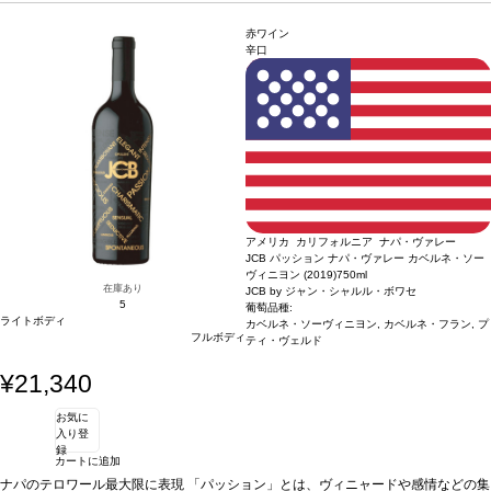
美しいバランスと 酸味、ミネラル感を持つ。
ヴィンテージに変更されます、ご了承ください。
葡萄品種
100% シャルドネ
赤ワイン
辛口
アメリカ カリフォルニア ナパ・ヴァレー
JCB パッション ナパ・ヴァレー カベルネ・ソー
ヴィニヨン (2019)
750ml
在庫あり
JCB by ジャン・シャルル・ボワセ
5
葡萄品種:
ライトボディ
カベルネ・ソーヴィニヨン, カベルネ・フラン, プ
フルボディ
ティ・ヴェルド
¥21,340
お気に
入り登
録
カートに追加
ナパのテロワール最大限に表現 「パッション」とは、ヴィニャードや感情などの集