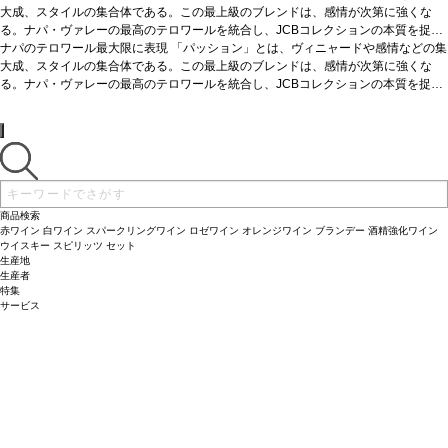
大成、スタイルの集合体である。この最上級のブレンドは、感情が次第に強くな
る。ナパ・ヴァレーの最高のテロワールを統合し、JCBコレクションの本質を捉え
た、調和のとれた特別なブレンドワイン。
*本ヴィンテージが在庫切れの場合、在庫があり価格が同様の場合は自動的に次の
ナパのテロワール最大限に表現 「パッション」とは、ヴィニャードや感情などの集
テイスティングノート
「また見事なコ
スパワインで、おそらくこのキュヴェのこれまでで最も素晴らしいヴィンテージと
ヴィンテージに変更されます、ご了承ください。
大成、スタイルの集合体である。この最上級のブレンドは、感情が次第に強くな
言えるでしょう。様々な畑のカベルネ・ソーヴィニヨンをベースに、4％のカベル
る。ナパ・ヴァレーの最高のテロワールを統合し、JCBコレクションの本質を捉え
ネ・フランと2％のプティ・ヴェルドし、フルボディでまろやか、とても魅惑的。
た、調和のとれた特別なブレンドワイン。
*本ヴィンテージが在庫切れの場合、在庫があり価格が同様の場合は自動的に次の
テイスティングノート
「また見事なコ
たくさんの黒果実に加え、葉のようなハーブ、チョコレート、土のニュアンスも感
スパワインで、おそらくこのキュヴェのこれまでで最も素晴らしいヴィンテージと
ヴィンテージに変更されます、ご了承ください。
じる」ジェブ・ダナック、2022年3月
言えるでしょう。様々な畑のカベルネ・ソーヴィニヨンをベースに、4％のカベル
葡萄品種
94% カベルネ・ソーヴィニヨン、
4% カベルネ・フラン、2% プティ・ヴェルド
ネ・フランと2％のプティ・ヴェルドし、フルボディでまろやか、とても魅惑的。
たくさんの黒果実に加え、葉のようなハーブ、チョコレート、土のニュアンスも感
じる」ジェブ・ダナック、2022年3月
葡萄品種
94% カベルネ・ソーヴィニヨン、
4% カベルネ・フラン、2% プティ・ヴェルド
商品検索
赤ワイン
白ワイン
スパークリングワイン
ロゼワイン
オレンジワイン
ブランデー
酒精強化ワイン
ウイスキー
スピリッツ
セット
生産地
生産者
特集
サービス