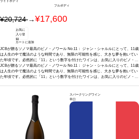
ライトボディ
フルボディ
¥17,600
¥20,724
→
お気に
入り登
録
カートに追加
JCBが贈るソノマ最高のピノ・ノワール No.11： ジャン・シャルルにとって、11歳
は人生の中で魔法のような時間であり、無限の可能性を感じ、大きな夢を抱いてい
た年頃です。必然的に「11」という数字を付けたワインは、お気に入りのピノ・ノ
ワールとなりました。人生の魅惑的な時間を思い出させてくれる一本です。
*本ヴィンテージが在庫切れの場合、在庫があり価格が同様の場合は自動的に次の
JCBが贈るソノマ最高のピノ・ノワール No.11： ジャン・シャルルにとって、11歳
テイス
ティングノート
ヴィンテージに変更されます、ご了承ください。
は人生の中で魔法のような時間であり、無限の可能性を感じ、大きな夢を抱いてい
鮮やかで軽やか、親しみやすさを感じる。ソノマ・コースト南部の
丘にある古い葡萄畑を彷彿とさせる、柔らかで滑らかな土のノーズに、すぐに興味
た年頃です。必然的に「11」という数字を付けたワインは、お気に入りのピノ・ノ
をそそられる。グラスに注ぐと、カラント、ドライチェリー、カシスの含みが立ち
ワールとなりました。人生の魅惑的な時間を思い出させてくれる一本です。
*本ヴィンテージが在庫切れの場合、在庫があり価格が同様の場合は自動的に次の
テイス
上る。オールドワールドスタイルのピノ・ノワールを飲み始めると、カシス、ピリ
ティングノート
ヴィンテージに変更されます、ご了承ください。
鮮やかで軽やか、親しみやすさを感じる。ソノマ・コースト南部の
ッとしたドライクランベリー、そしてドライチェリーが続き、誘惑される。ストラ
丘にある古い葡萄畑を彷彿とさせる、柔らかで滑らかな土のノーズに、すぐに興味
スパークリングワイン
クチャーは、口中を覆うようなミッドパレットを持ち、余韻のあるドライな後味
をそそられる。グラスに注ぐと、カラント、ドライチェリー、カシスの含みが立ち
辛口
は、素晴らしい熟成のポテンシャルを暗示している。数年の熟成で、どのように成
上る。オールドワールドスタイルのピノ・ノワールを飲み始めると、カシス、ピリ
長するか愉しめるような逸品。
ッとしたドライクランベリー、そしてドライチェリーが続き、誘惑される。ストラ
合う料理
ローストした七面鳥、バーベキューポー
クリブ、キノコ類の料理などと好相性
クチャーは、口中を覆うようなミッドパレットを持ち、余韻のあるドライな後味
葡萄品種
100% ピノ・ノワール
は、素晴らしい熟成のポテンシャルを暗示している。数年の熟成で、どのように成
長するか愉しめるような逸品。
合う料理
ローストした七面鳥、バーベキューポー
クリブ、キノコ類の料理などと好相性
葡萄品種
100% ピノ・ノワール