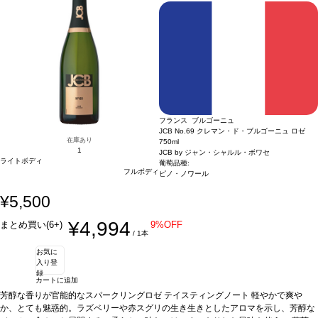
フランス ブルゴーニュ
JCB No.69 クレマン・ド・ブルゴーニュ ロゼ
在庫あり
750ml
1
JCB by ジャン・シャルル・ボワセ
ライトボディ
葡萄品種:
フルボディ
ピノ・ノワール
¥5,500
¥4,994
まとめ買い(6+)
9%OFF
/ 1本
お気に
入り登
録
カートに追加
芳醇な香りが官能的なスパークリングロゼ
テイスティングノート
軽やかで爽や
か、とても魅惑的。ラズベリーや赤スグリの生き生きとしたアロマを示し、芳醇な