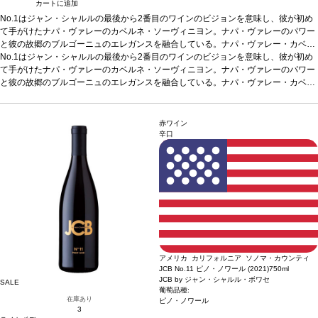
カートに追加
No.1はジャン・シャルルの最後から2番目のワインのビジョンを意味し、彼が初め
て手がけたナパ・ヴァレーのカベルネ・ソーヴィニヨン。ナパ・ヴァレーのパワー
と彼の故郷のブルゴーニュのエレガンスを融合している。ナパ・ヴァレー・カベル
ネ・ソーヴィニヨンの真の優美さと洗練を反映しており、あらゆるワインコレクシ
No.1はジャン・シャルルの最後から2番目のワインのビジョンを意味し、彼が初め
ョンの中で、本当のNo.1しか存在し得ない。
て手がけたナパ・ヴァレーのカベルネ・ソーヴィニヨン。ナパ・ヴァレーのパワー
と彼の故郷のブルゴーニュのエレガンスを融合している。ナパ・ヴァレー・カベル
ネ・ソーヴィニヨンの真の優美さと洗練を反映しており、あらゆるワインコレクシ
ョンの中で、本当のNo.1しか存在し得ない。
赤ワイン
辛口
アメリカ カリフォルニア ソノマ・カウンティ
JCB No.11 ピノ・ノワール (2021)
750ml
JCB by ジャン・シャルル・ボワセ
SALE
葡萄品種:
在庫あり
ピノ・ノワール
3