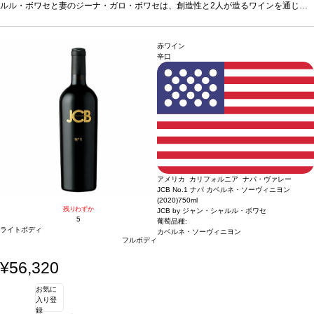
り巻く世界に喜びや思いやりをもたらすためのサポートをします。 ※売上 1 本ごと
ルル・ボワセと妻のジーナ・ガロ・ボワセは、創造性と2人が造るワインを通じ
に 10%がオープン・ハーツ財団に寄付されます。 オープン・ハーツ財団：助成金
て、ジェーンの慈善活動「オープン・ハーツ財団」の応援をスタート。「ジョイ＆
授与とボランティア活動プログラムを通じて、慈善活動に直接参加する機会を提供
セレニティ」は、愛する人たちと一緒に楽しめるワインであると同時に、我々を取
し、その目的を加速させるサポートをしています。オープン・ハートの哲学や理念
り巻く世界に喜びや思いやりをもたらすためのサポートをします。 ※売上 1 本ごと
赤ワイン
と一致する、成長中やスタートしたばかりの非営利団体も支援しています。
に 10%がオープン・ハーツ財団に寄付されます。 オープン・ハーツ財団：助成金
テイス
辛口
ティングノート
授与とボランティア活動プログラムを通じて、慈善活動に直接参加する機会を提供
暖かな日差しと爽やかな冷涼な夜が相まって、生き生きとした果実
味を育み、申し分のない酸のレベルを獲得。カベルネから連想される、ヴィンテー
し、その目的を加速させるサポートをしています。オープン・ハートの哲学や理念
ジを超越したアロマから始まり、黒胡椒、甘美なチェリー、魅惑的なキャラメルな
と一致する、成長中やスタートしたばかりの非営利団体も支援しています。
テイス
どの刺激的な風味が口中を包み込む。ソノマ・カウンティのテロワールを忠実に表
ティングノート
暖かな日差しと爽やかな冷涼な夜が相まって、生き生きとした果実
現し、ソノマ・カウンティの独特の美しさを反映する逸品。
味を育み、申し分のない酸のレベルを獲得。カベルネから連想される、ヴィンテー
葡萄品種
カベルネ・
ソーヴィニヨン
ジを超越したアロマから始まり、黒胡椒、甘美なチェリー、魅惑的なキャラメルな
どの刺激的な風味が口中を包み込む。ソノマ・カウンティのテロワールを忠実に表
現し、ソノマ・カウンティの独特の美しさを反映する逸品。
葡萄品種
カベルネ・
ソーヴィニヨン
アメリカ カリフォルニア ナパ・ヴァレー
JCB No.1 ナパ カベルネ・ソーヴィニヨン
(2020)
750ml
残りわずか
JCB by ジャン・シャルル・ボワセ
5
葡萄品種:
ライトボディ
カベルネ・ソーヴィニヨン
フルボディ
¥56,320
お気に
入り登
録