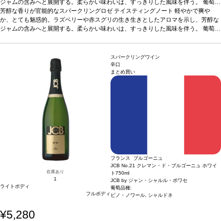
ジャムの含みへと展開する。柔らかい味わいは、すっきりした風味を伴う。
葡萄品
種
芳醇な香りが官能的なスパークリングロゼ
ピノ・ノワール
テイスティングノート
軽やかで爽や
か、とても魅惑的。ラズベリーや赤スグリの生き生きとしたアロマを示し、芳醇な
ジャムの含みへと展開する。柔らかい味わいは、すっきりした風味を伴う。
葡萄品
種
ピノ・ノワール
スパークリングワイン
辛口
まとめ買い
フランス ブルゴーニュ
JCB No.21 クレマン・ド・ブルゴーニュ ホワイ
在庫あり
ト
750ml
1
JCB by ジャン・シャルル・ボワセ
ライトボディ
葡萄品種:
フルボディ
ピノ・ノワール, シャルドネ
¥5,280