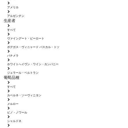
アメリカ
アルゼンチン
生産者
すべて
ヴァイングート・ピーロート
ボデガス・ヴィニャード パスカル・トソ
パナメラ
ホワイトへイヴン・ワイン・カンパニー
ジェラール・ベルトラン
葡萄品種
すべて
カベルネ・ソーヴィニヨン
メルロー
ピノ・ノワール
シャルドネ