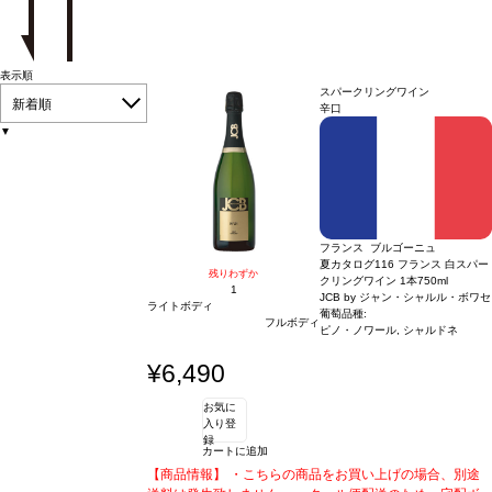
表示順
スパークリングワイン
新着順
辛口
▼
フランス ブルゴーニュ
夏カタログ116 フランス 白スパー
残りわずか
クリングワイン 1本
750ml
1
JCB by ジャン・シャルル・ボワセ
ライトボディ
葡萄品種:
フルボディ
ピノ・ノワール, シャルドネ
¥6,490
お気に
入り登
録
カートに追加
【商品情報】 ・こちらの商品をお買い上げの場合、別途