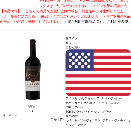
送料は発生致しません。 ・クール便配送のため、宅配ボ
ックスはご利用いただけません。 ・ギフト用の商品のた
【商品情報】 ・こちらの商品をお買い上げの場合、別途送料は発生致しません。
め、化粧箱に梱包されております。
・熨斗対応可能商品
・クール便配送のため、宅配ボックスはご利用いただけません。 ・ギフト用の商品
です。 ご利用を希望される場合、ご注文時コメント欄に
のため、化粧箱に梱包されております。
熨斗をご希望の旨と「結び・上部表書き内容・下部のお名
・熨斗対応可能商品です。 ご利用を希望
される場合、ご注文時コメント欄に熨斗をご希望の旨と「結び・上部表書き内容・
入れ内容」の3つをご入力ください。無地熨斗の場合は、
下部のお名入れ内容」の3つをご入力ください。無地熨斗の場合は、結びをご指定
結びをご指定のうえ「無地熨斗」とご記載ください。 ※
のうえ「無地熨斗」とご記載ください。 ※熨斗をご希望の場合、作成作業のため最
熨斗をご希望の場合、作成作業のため最短日出荷はお承り
赤ワイン
短日出荷はお承り致しかねます。 必ず最短日から+1日後より配送指定日をご選択
致しかねます。 必ず最短日から+1日後より配送指定日を
辛口
まとめ買い
ください。 もし最短日を選択された場合は、指定日翌日の配送となります。ご了承
ご選択ください。 もし最短日を選択された場合は、指定
ください。 ・下記ワインが1本含まれています。
日翌日の配送となります。ご了承ください。 ・下記ワイ
花の香りとフルーティーさが愛ら
しいクレマン。
JCB No.21 クレマン・ド・ブルゴーニュ ホワイト
ンが1本含まれています。
花の香りとフルーティーさが愛
受賞歴
ワイン・
エンスージアスト 90ポイント！
らしいクレマン。
テイスティングノート
JCB No.21 クレマン・ド・ブルゴーニ
フレッシュでフルーティ
ーなアロマとアーモンドや花の香りを持つ。風味は豊かで、芳醇。フレッシュさと
ュ ホワイト
受賞歴
ワイン・エンスージアスト 90ポイン
フルーティーさの愛らしさを表現している。
ト！
テイスティングノート
葡萄品種
フレッシュでフルーティーな
ピノ・ノワール、シャルド
ネ
アロマとアーモンドや花の香りを持つ。風味は豊かで、芳
醇。フレッシュさとフルーティーさの愛らしさを表現して
いる。
葡萄品種
ピノ・ノワール、シャルドネ
アメリカ カリフォルニア ナパ・ヴァレー
ナパ・カット カベルネ・ソーヴィニヨン
在庫あり
(2023)
750ml
5
JCB by ジャン・シャルル・ボワセ
ライトボディ
葡萄品種:
フルボディ
カベルネ・ソーヴィニヨン, プティ・ヴェルド, カ
ベルネ・フラン