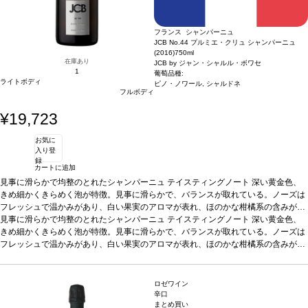
フランス シャンパーニュ
JCB No.44 プルミエ・クリュ シャンパーニュ
(2016)
750ml
在庫あり
JCB by ジャン・シャルル・ボワセ
1
葡萄品種:
ライトボディ
ピノ・ノワール, シャルドネ
フルボディ
¥19,723
お気に
入り登
録
カートに追加
見事に滑らかで均整のとれたシャンパーニュ
テイスティングノート
深い黄金色、
きめ細かくきらめく泡が特徴。見事に滑らかで、バランスが取れている。ノーズは
フレッシュで温かみがあり、白い果実のアロマが表れ、ほのかな柑橘系の含みが続
く。シルクのようなテクスチャーは、生き生きとしたエッジを伴い、ブリオッシュ
見事に滑らかで均整のとれたシャンパーニュ
テイスティングノート
深い黄金色、
のニュアンスとともに成熟を示す。たっぷりとした強いフレッシュさに、すっきり
きめ細かくきらめく泡が特徴。見事に滑らかで、バランスが取れている。ノーズは
とした長い余韻の後味。
フレッシュで温かみがあり、白い果実のアロマが表れ、ほのかな柑橘系の含みが続
葡萄品種
56% シャルドネ、44% ピノ・ノワール
く。シルクのようなテクスチャーは、生き生きとしたエッジを伴い、ブリオッシュ
のニュアンスとともに成熟を示す。たっぷりとした強いフレッシュさに、すっきり
とした長い余韻の後味。
葡萄品種
56% シャルドネ、44% ピノ・ノワール
ロゼワイン
辛口
まとめ買い