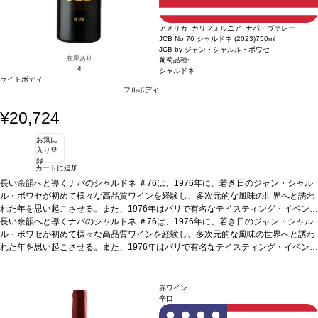
アメリカ カリフォルニア ナパ・ヴァレー
JCB No.76 シャルドネ (2023)
750ml
JCB by ジャン・シャルル・ボワセ
在庫あり
葡萄品種:
4
シャルドネ
ライトボディ
フルボディ
¥20,724
お気に
入り登
録
カートに追加
長い余韻へと導くナパのシャルドネ ＃76は、1976年に、若き日のジャン・シャル
ル・ボワセが初めて様々な高品質ワインを経験し、多次元的な風味の世界へと誘わ
れた年を思い起こさせる。また、1976年はパリで有名なテイスティング・イベント
が開催され、カリフォルニアワインが国際的に認知された年でもある。
長い余韻へと導くナパのシャルドネ ＃76は、1976年に、若き日のジャン・シャル
テイスティ
ングノート
ル・ボワセが初めて様々な高品質ワインを経験し、多次元的な風味の世界へと誘わ
たっぷりの洋ナシ、レモンカード、パイナップルが口中で滑らかに広が
り、暖かかった2023年のリッチさを存分に表現する一本。鮮やかな酸味とエレガン
れた年を思い起こさせる。また、1976年はパリで有名なテイスティング・イベント
トな余韻はバランスが取れており、心地良く残る。
が開催され、カリフォルニアワインが国際的に認知された年でもある。
合う料理
バターソースを絡め
テイスティ
たロブスター、ホタテのソテーなどと好相性。
ングノート
たっぷりの洋ナシ、レモンカード、パイナップルが口中で滑らかに広が
葡萄品種
シャルドネ 100%
*本ヴィ
ンテージが在庫切れの場合、在庫があり価格が同様の場合は自動的に次のヴィンテ
り、暖かかった2023年のリッチさを存分に表現する一本。鮮やかな酸味とエレガン
赤ワイン
ージに変更されますのでご了承ください。
トな余韻はバランスが取れており、心地良く残る。
合う料理
バターソースを絡め
辛口
たロブスター、ホタテのソテーなどと好相性。
葡萄品種
シャルドネ 100%
*本ヴィ