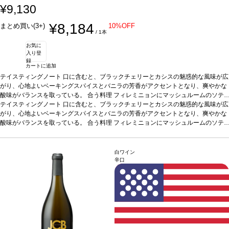
¥9,130
¥8,184
まとめ買い(3+)
10%OFF
/ 1本
お気に
入り登
録
カートに追加
テイスティングノート
口に含むと、ブラックチェリーとカシスの魅惑的な風味が広
がり、心地よいベーキングスパイスとバニラの芳香がアクセントとなり、爽やかな
酸味がバランスを取っている。
合う料理
フィレミニョンにマッシュルームのソテ
ー添え、サイドにクリーミーなガーリックマッシュポテト、リブアイにブルーチー
テイスティングノート
口に含むと、ブラックチェリーとカシスの魅惑的な風味が広
ズのコンポート添え、サイドにカリッとしたフリット、フラットアイロンステーキ
がり、心地よいベーキングスパイスとバニラの芳香がアクセントとなり、爽やかな
にクリーミーなリゾットとグリルしたアスパラガス添えなどと好相性。
酸味がバランスを取っている。
合う料理
フィレミニョンにマッシュルームのソテ
葡萄品種
カベルネ・ソーヴィニヨン 96%、プティ・ヴェルド 3%、カベルネ・フラン 1%
ー添え、サイドにクリーミーなガーリックマッシュポテト、リブアイにブルーチー
*
本ヴィンテージが在庫切れの場合、在庫があり価格が同様の場合は自動的に次のヴ
ズのコンポート添え、サイドにカリッとしたフリット、フラットアイロンステーキ
ィンテージに変更されます、ご了承ください。
にクリーミーなリゾットとグリルしたアスパラガス添えなどと好相性。
葡萄品種
白ワイン
カベルネ・ソーヴィニヨン 96%、プティ・ヴェルド 3%、カベルネ・フラン 1%
*
辛口
本ヴィンテージが在庫切れの場合、在庫があり価格が同様の場合は自動的に次のヴ
ィンテージに変更されます、ご了承ください。