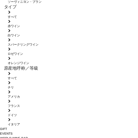
ソーヴィニヨン・ブラン
タイプ
すべて
赤ワイン
白ワイン
スパークリングワイン
ロゼワイン
オレンジワイン
原産地呼称／等級
すべて
チリ
アメリカ
フランス
ドイツ
イタリア
GIFT
EVENTS