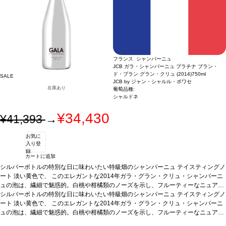
フランス シャンパーニュ
JCB ガラ・シャンパーニュ プラチナ ブラン・
ド・ブラン グラン・クリュ (2014)
750ml
SALE
JCB by ジャン・シャルル・ボワセ
在庫あり
葡萄品種:
シャルドネ
¥34,430
¥41,393
→
お気に
入り登
録
カートに追加
シルバーボトルの特別な日に味わいたい特級畑のシャンパーニュ
テイスティングノ
ート
淡い黄色で、 このエレガントな2014年ガラ・グラン・クリュ・シャンパーニ
ュの泡は、繊細で魅惑的。白桃や柑橘類のノーズを示し、フルーティーなニュアン
スが表れる。7年間の熟成を経て、口当たりはフレッシュかつ、酸味とミネラルの
*本ヴィンテージが在庫切れの場合、在庫があり価格が同様の場合は自動的に次の
シルバーボトルの特別な日に味わいたい特級畑のシャンパーニュ
テイスティングノ
美しいバランスと 酸味、ミネラル感を持つ。
ヴィンテージに変更されます、ご了承ください。
ート
淡い黄色で、 このエレガントな2014年ガラ・グラン・クリュ・シャンパーニ
葡萄品種
100% シャルドネ
ュの泡は、繊細で魅惑的。白桃や柑橘類のノーズを示し、フルーティーなニュアン
スが表れる。7年間の熟成を経て、口当たりはフレッシュかつ、酸味とミネラルの
*本ヴィンテージが在庫切れの場合、在庫があり価格が同様の場合は自動的に次の