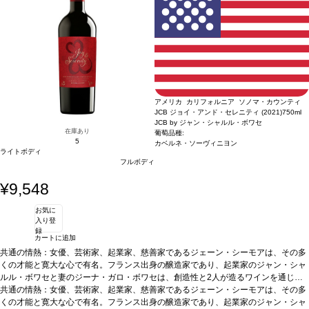
ンテージが在庫切れの場合、在庫があり価格が同様の場合は自動的に次のヴィンテ
ージに変更されますのでご了承ください。
アメリカ カリフォルニア ソノマ・カウンティ
JCB ジョイ・アンド・セレニティ (2021)
750ml
JCB by ジャン・シャルル・ボワセ
在庫あり
葡萄品種:
5
カベルネ・ソーヴィニヨン
ライトボディ
フルボディ
¥9,548
お気に
入り登
録
カートに追加
共通の情熱：女優、芸術家、起業家、慈善家であるジェーン・シーモアは、その多
くの才能と寛大な心で有名。フランス出身の醸造家であり、起業家のジャン・シャ
ルル・ボワセと妻のジーナ・ガロ・ボワセは、創造性と2人が造るワインを通じ
て、ジェーンの慈善活動「オープン・ハーツ財団」の応援をスタート。「ジョイ＆
共通の情熱：女優、芸術家、起業家、慈善家であるジェーン・シーモアは、その多
セレニティ」は、愛する人たちと一緒に楽しめるワインであると同時に、我々を取
くの才能と寛大な心で有名。フランス出身の醸造家であり、起業家のジャン・シャ