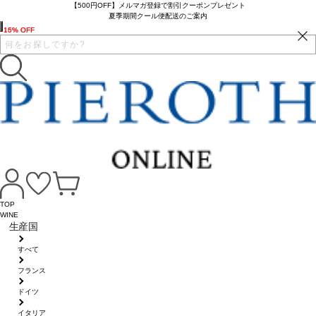
【500円OFF】メルマガ登録で割引クーポンプレゼント
夏季期間クール便配送のご案内
15% OFF
16% OFF
TOP
WINE
生産国
すべて
フランス
ドイツ
イタリア