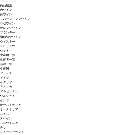
商品検索
赤ワイン
白ワイン
スパークリングワイン
ロゼワイン
オレンジワイン
ブランデー
酒精強化ワイン
ウイスキー
スピリッツ
セット
生産地一覧
生産者一覧
品種一覧
生産国
フランス
ドイツ
イタリア
アメリカ
アルゼンチン
ウルグアイ
インド
オーストラリア
オーストリア
スイス
スペイン
スロヴェニア
チリ
ニュージーランド