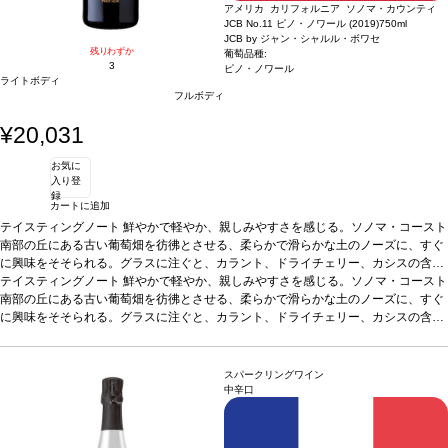
アメリカ カリフォルニア ソノマ・カウンティ
JCB No.11 ピノ・ノワール (2019)
750ml
JCB by ジャン・シャルル・ボワセ
残りわずか
葡萄品種:
3
ピノ・ノワール
ライトボディ
フルボディ
¥20,031
お気に
入り登
録
カートに追加
テイスティングノート
鮮やかで軽やか、親しみやすさを感じる。ソノマ・コースト
南部の丘にある古い葡萄畑を彷彿とさせる、柔らかで滑らかな土のノーズに、すぐ
に興味をそそられる。グラスに注ぐと、カラント、ドライチェリー、カシスの含み
が立ち上る。オールドワールドスタイルのピノ・ノワールを飲み始めると、カシ
テイスティングノート
鮮やかで軽やか、親しみやすさを感じる。ソノマ・コースト
ス、ピリッとしたドライクランベリー、そしてドライチェリーが続き、誘惑され
南部の丘にある古い葡萄畑を彷彿とさせる、柔らかで滑らかな土のノーズに、すぐ
る。ストラクチャーは、口中を覆うようなミッドパレットを持ち、余韻のあるドラ
に興味をそそられる。グラスに注ぐと、カラント、ドライチェリー、カシスの含み
イな後味は、素晴らしい熟成のポテンシャルを暗示している。数年の熟成で、どの
が立ち上る。オールドワールドスタイルのピノ・ノワールを飲み始めると、カシ
ように成長するか愉しめるような逸品。
ス、ピリッとしたドライクランベリー、そしてドライチェリーが続き、誘惑され
葡萄品種
100% ピノ・ノワール
る。ストラクチャーは、口中を覆うようなミッドパレットを持ち、余韻のあるドラ
スパークリングワイン
イな後味は、素晴らしい熟成のポテンシャルを暗示している。数年の熟成で、どの
中辛口
ように成長するか愉しめるような逸品。
葡萄品種
100% ピノ・ノワール